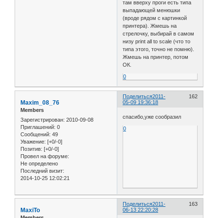
там вверху проги есть типа
выпадающей менюшки
(вроде рядом с картинкой
принтера). Жмешь на
стрелочку, выбирай в самом
низу print all to scale (что то
типа этого, точно не помню).
Жмешь на принтер, потом
ОК.
0
Поделиться
2011-
162
Maxim_08_76
05-09 19:36:18
Members
спасибо,уже сообразил
Зарегистрирован
: 2010-09-08
Приглашений:
0
0
Сообщений:
49
Уважение:
[+0/-0]
Позитив:
[+0/-0]
Провел на форуме:
Не определено
Последний визит:
2014-10-25 12:02:21
Поделиться
2011-
163
MaxiTo
06-13 22:20:28
Members