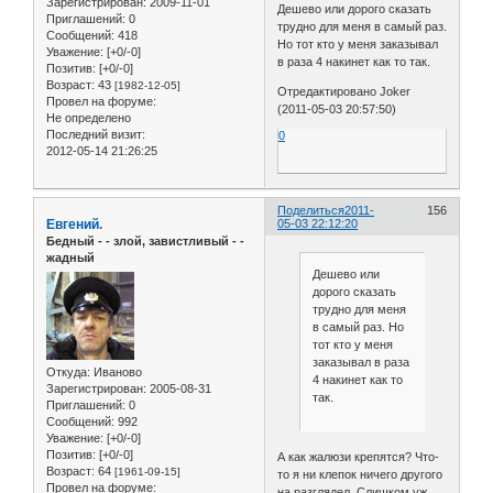
Зарегистрирован
: 2009-11-01
Дешево или дорого сказать
Приглашений:
0
трудно для меня в самый раз.
Сообщений:
418
Но тот кто у меня заказывал
Уважение:
[+0/-0]
в раза 4 накинет как то так.
Позитив:
[+0/-0]
Возраст:
43
[1982-12-05]
Отредактировано Joker
Провел на форуме:
(2011-05-03 20:57:50)
Не определено
Последний визит:
0
2012-05-14 21:26:25
Поделиться
2011-
156
Евгений.
05-03 22:12:20
Бедный - - злой, завистливый - -
жадный
Дешево или
дорого сказать
трудно для меня
в самый раз. Но
тот кто у меня
заказывал в раза
Откуда:
Иваново
4 накинет как то
Зарегистрирован
: 2005-08-31
так.
Приглашений:
0
Сообщений:
992
Уважение:
[+0/-0]
Позитив:
[+0/-0]
А как жалюзи крепятся? Что-
Возраст:
64
[1961-09-15]
то я ни клепок ничего другого
Провел на форуме:
на разглядел. Слишком уж