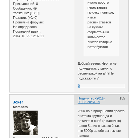
нужно просто
Приглашений:
0
переставить
Сообщений:
49
галочку повыше,
Уважение:
[+0/-0]
и все
Позитив:
[+0/-0]
распечатается
Провел на форуме:
Не определено
на бумаге
Последний визит:
формата 4 на
2014-10-25 12:02:21
количестве
листов которые
потребуются
Добрый вечер. Что-то не
получается, у меня ,с
распечаткой на а4 ?Не
подскажите ?
0
Поделиться
2011-
155
Joker
05-03 20:51:29
Members
2500 но я продешевил просто
система крупная да и
возился я сней (с панелью)
часов 5 а их в заказе 2 так
что 5000р за обе вытяжные
панели.