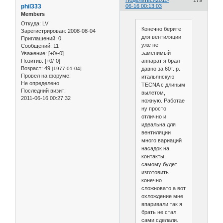
phil333
06-16 00:13:03
Members
Откуда:
LV
Конечно берите
Зарегистрирован
: 2008-08-04
для вентиляции
Приглашений:
0
уже не
Сообщений:
11
заменимый
Уважение:
[+0/-0]
аппарат я брал
Позитив:
[+0/-0]
Возраст:
49
давно за 60т. р.
[1977-01-04]
Провел на форуме:
итальянскую
Не определено
TECNA с длиным
Последний визит:
вылетом,
2011-06-16 00:27:32
ножную. Работае
ну просто
отлично и
идеальна для
вентиляции
много вариаций
насадок на
контакты,
самому будет
изготовить
конечно
сложновато а вот
охлождение мне
впаривали так я
брать не стал
сами сделали.