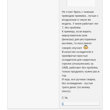
Не стоит брать с ножным
приводом прижима , лучше с
воздушным и такую же
модель. У меня работает лет
7, без проблем.
К примеру, если варить
жироуловители (или
фильтры) для ресторанных
вытяжек, то нога (мягко
говоря) опухнет
.
В качестве охладителя я
приобретал простые
охладители для сварочных
горелок (итальянские) за
190$, работают без проблем,
только продувать нужно раз в
год.
И еще, все ручные сварки,
без охлаждения - пустая
трата денег (по моему
опыту).
С Ув.
0