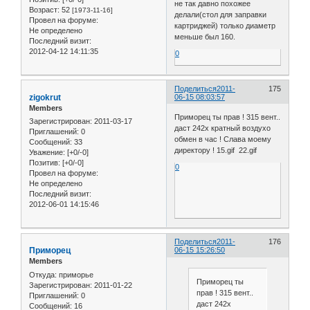
не так давно похожее
Возраст:
52
[1973-11-16]
делали(стол для заправки
Провел на форуме:
картриджей) только диаметр
Не определено
меньше был 160.
Последний визит:
2012-04-12 14:11:35
0
Поделиться
2011-
175
zigokrut
06-15 08:03:57
Members
Приморец ты прав ! 315 вент..
Зарегистрирован
: 2011-03-17
даст 242х кратный воздухо
Приглашений:
0
обмен в час ! Слава моему
Сообщений:
33
директору ! 15.gif 22.gif
Уважение:
[+0/-0]
Позитив:
[+0/-0]
0
Провел на форуме:
Не определено
Последний визит:
2012-06-01 14:15:46
Поделиться
2011-
176
Приморец
06-15 15:26:50
Members
Откуда:
приморье
Приморец ты
Зарегистрирован
: 2011-01-22
прав ! 315 вент..
Приглашений:
0
даст 242х
Сообщений:
16