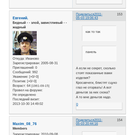
Поделиться
2011-
153
Евгений.
05-03 19:06:43
Бедный - - злой, завистливый - -
жадный
как то так
панель
Откуда:
Иваново
Зарегистрирован
: 2005-08-31
Приглашений:
0
А если не секрет, сколько
Сообщений:
992
стоят показанные вами
Уважение:
[+0/-0]
изделия?
Позитив:
[+0/-0]
Кросавчеги, блистят сцуко
Возраст:
64
[1961-09-15]
глаз не оторвать! А вот
Провел на форуме:
деньгов за них скока?
Не определено
А то мне деньгов надо.
Последний визит:
2013-10-30 14:49:02
0
Поделиться
2011-
154
Maxim_08_76
05-03 20:44:16
Members
Зарегистрирован
: 2010-09-08