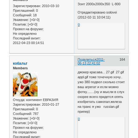
Зонт 2000x2000x350 L-800
Зарегистрирован
: 2010-03-10
Приглашений:
0
Отредактировано solovei
Сообщений:
18
(2012-02-11 10:04:11)
Уважение:
[+0/-0]
Позитив:
[+0/-0]
0
Провел на форуме:
Не определено
Последний визит:
2012-04-23 00:14:51
Поделиться
2011-
164
кобальт
06-13 22:41:02
Members
джокер красава... 27.gif 27.gif
appl.gif тоже точечную хочу..
ужо 380 подвел сколько стоит
ваш агрегат и если можно
фотку........(ну и мысли в слух
скорее всего придется опять
Откуда:
континент ЕВРАЗИЯ
изобретать самопал.железа
Зарегистрирован
: 2010-01-27
на транс я ужо russian.gif
Приглашений:
0
припер)
Сообщений:
787
Уважение:
[+0/-0]
0
Позитив:
[+0/-0]
Провел на форуме:
Не определено
Последний визит: