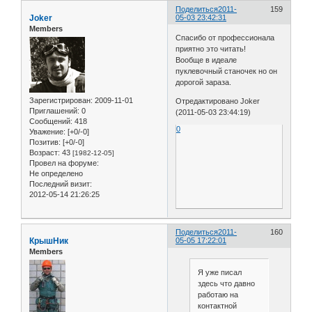
Поделиться
2011-
159
Joker
05-03 23:42:31
Members
Спасибо от профессионала
приятно это читать!
Вообще в идеале
пуклевочный станочек но он
дорогой зараза.
Зарегистрирован
: 2009-11-01
Отредактировано Joker
Приглашений:
0
(2011-05-03 23:44:19)
Сообщений:
418
0
Уважение:
[+0/-0]
Позитив:
[+0/-0]
Возраст:
43
[1982-12-05]
Провел на форуме:
Не определено
Последний визит:
2012-05-14 21:26:25
Поделиться
2011-
160
КрышНик
05-05 17:22:01
Members
Я уже писал
здесь что давно
работаю на
контактной