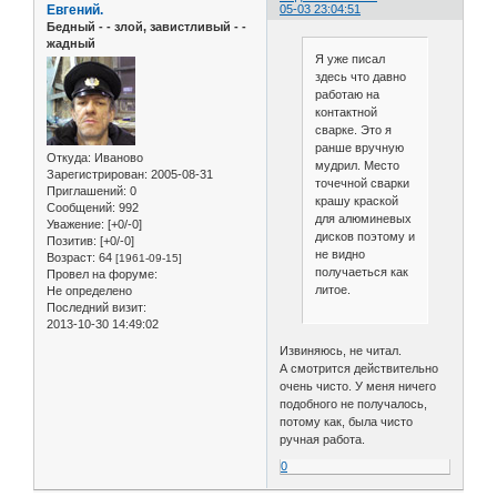
Евгений.
05-03 23:04:51
Бедный - - злой, завистливый - -
жадный
Я уже писал
здесь что давно
работаю на
контактной
сварке. Это я
ранше вручную
Откуда:
Иваново
мудрил. Место
Зарегистрирован
: 2005-08-31
точечной сварки
Приглашений:
0
крашу краской
Сообщений:
992
для алюминевых
Уважение:
[+0/-0]
дисков поэтому и
Позитив:
[+0/-0]
не видно
Возраст:
64
[1961-09-15]
получаеться как
Провел на форуме:
литое.
Не определено
Последний визит:
2013-10-30 14:49:02
Извиняюсь, не читал.
А смотрится действительно
очень чисто. У меня ничего
подобного не получалось,
потому как, была чисто
ручная работа.
0