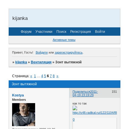
kijanka
Форум
Участники
Поиск
Регистрация
Войти
Активные темы
Привет, Гость!
Войдите
или
зарегистрируйтесь
.
»
kijanka
»
Вентиляция
»
Зонт вытяжной
Страница:
«
1
…
4
5
6
7
8
»
Зонт вытяжной
Поделиться
2011-
151
Kostya
04-19 23:19:29
Members
как то так
0