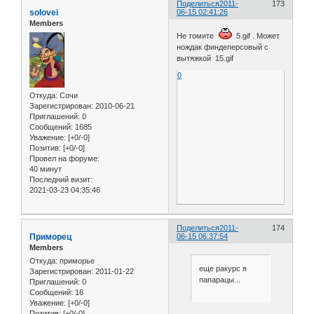
Поделиться
2011-
173
solovei
06-15 02:41:26
Members
Не томите
5.gif . Может
нождак финдеперсовый с
вытяжкой 15.gif
0
Откуда:
Сочи
Зарегистрирован
: 2010-06-21
Приглашений:
0
Сообщений:
1685
Уважение:
[+0/-0]
Позитив:
[+0/-0]
Провел на форуме:
40 минут
Последний визит:
2021-03-23 04:35:46
Поделиться
2011-
174
Приморец
06-15 06:37:54
Members
Откуда:
приморье
еще ракурс я
Зарегистрирован
: 2011-01-22
папарацы...
Приглашений:
0
Сообщений:
16
Уважение:
[+0/-0]
Позитив:
[+0/-0]