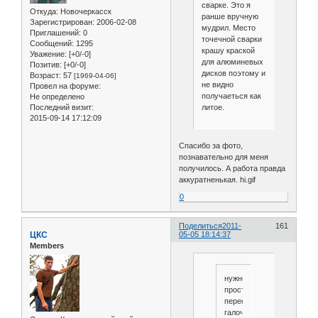
сварке. Это я
Откуда:
Новочеркасск
ранше вручную
Зарегистрирован
: 2006-02-08
мудрил. Место
Приглашений:
0
точечной сварки
Сообщений:
1295
крашу краской
Уважение:
[+0/-0]
для алюминевых
Позитив:
[+0/-0]
дисков поэтому и
Возраст:
57
[1969-04-06]
не видно
Провел на форуме:
получаеться как
Не определено
литое.
Последний визит:
2015-09-14 17:12:09
Спасибо за фото,
познавательно для меня
получилось. А работа правда
аккуратненькая. hi.gif
0
Поделиться
2011-
161
ЦКС
05-05 18:14:37
Members
нужно
просто
переставить
галочку