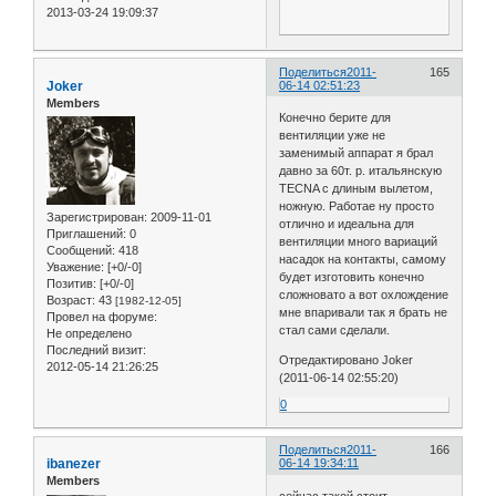
2013-03-24 19:09:37
Поделиться
2011-
165
Joker
06-14 02:51:23
Members
Конечно берите для
вентиляции уже не
заменимый аппарат я брал
давно за 60т. р. итальянскую
TECNA с длиным вылетом,
ножную. Работае ну просто
Зарегистрирован
: 2009-11-01
отлично и идеальна для
Приглашений:
0
вентиляции много вариаций
Сообщений:
418
насадок на контакты, самому
Уважение:
[+0/-0]
будет изготовить конечно
Позитив:
[+0/-0]
сложновато а вот охлождение
Возраст:
43
[1982-12-05]
мне впаривали так я брать не
Провел на форуме:
стал сами сделали.
Не определено
Последний визит:
Отредактировано Joker
2012-05-14 21:26:25
(2011-06-14 02:55:20)
0
Поделиться
2011-
166
ibanezer
06-14 19:34:11
Members
сейчас такой стоит