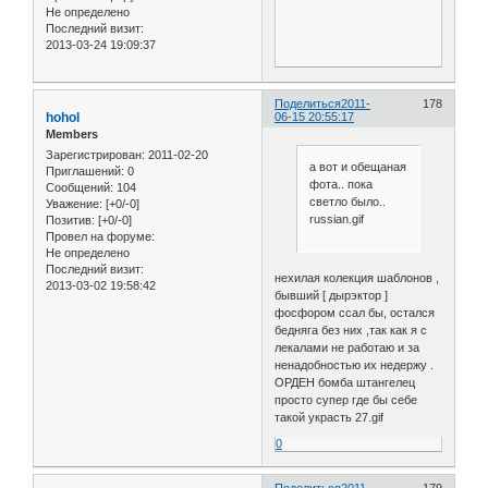
Не определено
Последний визит:
2013-03-24 19:09:37
Поделиться
2011-
178
hohol
06-15 20:55:17
Members
Зарегистрирован
: 2011-02-20
а вот и обещаная
Приглашений:
0
фота.. пока
Сообщений:
104
светло было..
Уважение:
[+0/-0]
russian.gif
Позитив:
[+0/-0]
Провел на форуме:
Не определено
Последний визит:
нехилая колекция шаблонов ,
2013-03-02 19:58:42
бывший [ дырэктор ]
фосфором ссал бы, остался
бедняга без них ,так как я с
лекалами не работаю и за
ненадобностью их недержу .
ОРДЕН бомба штангелец
просто супер где бы себе
такой украсть 27.gif
0
Поделиться
2011-
179