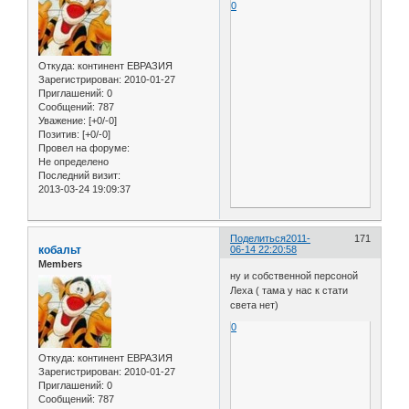
0
Откуда:
континент ЕВРАЗИЯ
Зарегистрирован
: 2010-01-27
Приглашений:
0
Сообщений:
787
Уважение:
[+0/-0]
Позитив:
[+0/-0]
Провел на форуме:
Не определено
Последний визит:
2013-03-24 19:09:37
Поделиться
2011-
171
кобальт
06-14 22:20:58
Members
ну и собственной персоной
Леха ( тама у нас к стати
света нет)
0
Откуда:
континент ЕВРАЗИЯ
Зарегистрирован
: 2010-01-27
Приглашений:
0
Сообщений:
787