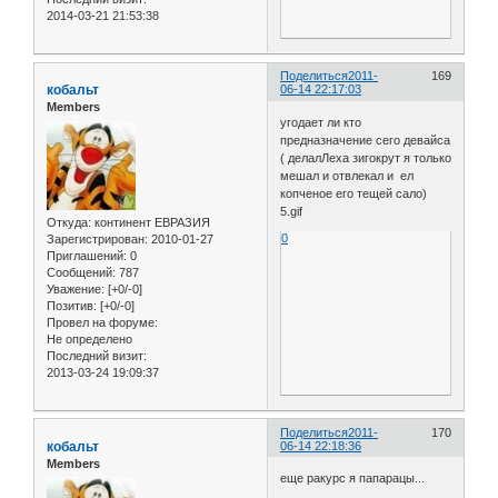
2014-03-21 21:53:38
Поделиться
2011-
169
кобальт
06-14 22:17:03
Members
угодает ли кто
предназначение сего девайса
( делалЛеха зигокрут я только
мешал и отвлекал и ел
копченое его тещей сало)
5.gif
Откуда:
континент ЕВРАЗИЯ
0
Зарегистрирован
: 2010-01-27
Приглашений:
0
Сообщений:
787
Уважение:
[+0/-0]
Позитив:
[+0/-0]
Провел на форуме:
Не определено
Последний визит:
2013-03-24 19:09:37
Поделиться
2011-
170
кобальт
06-14 22:18:36
Members
еще ракурс я папарацы...