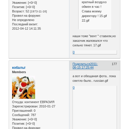
кратный воздухо
Уважение:
[+0/-0]
обмен в час !
Позитив:
[+0/-0]
Возраст:
52
Слава моему
[1973-11-16]
Провел на форуме:
директору ! 15.gif
Не определено
22.gif
Последний визит:
2012-04-12 14:11:35
наши тоже "вент " ставили,но
заказчик жаловался что
сильно тянет. 17.gif
0
Поделиться
2011-
177
кобальт
06-15 17:25:44
Members
а вот и обещаная фота.. пока
светло было.. russian.gif
0
Откуда:
континент ЕВРАЗИЯ
Зарегистрирован
: 2010-01-27
Приглашений:
0
Сообщений:
787
Уважение:
[+0/-0]
Позитив:
[+0/-0]
Провел на форуме: