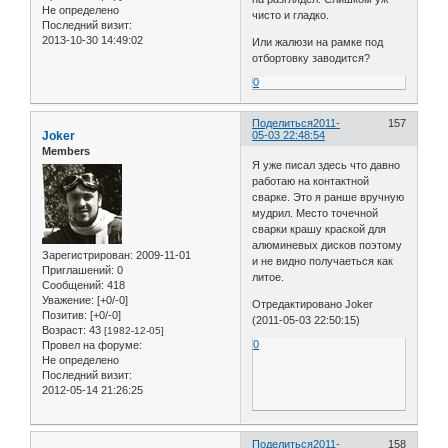
Не определено
чисто и гладко.
Последний визит:
2013-10-30 14:49:02
Или жалюзи на рамке под
отбортовку заводится?
0
Поделиться
2011-
157
Joker
05-03 22:48:54
Members
Я уже писал здесь что давно
работаю на контактной
сварке. Это я ранше вручную
мудрил. Место точечной
сварки крашу краской для
алюминевых дисков поэтому
Зарегистрирован
: 2009-11-01
и не видно получаеться как
Приглашений:
0
литое.
Сообщений:
418
Уважение:
[+0/-0]
Отредактировано Joker
Позитив:
[+0/-0]
(2011-05-03 22:50:15)
Возраст:
43
[1982-12-05]
0
Провел на форуме:
Не определено
Последний визит:
2012-05-14 21:26:25
Поделиться
2011-
158