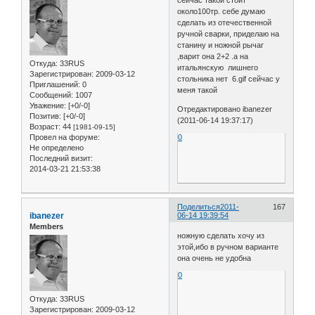
около100тр. себе думаю
сделать из отечественной
ручной сварки, приделаю на
станину и ножной рычаг
,варит она 2+2 .а на
Откуда:
33RUS
итальянскую лишнего
Зарегистрирован
: 2009-03-12
стольника нет 6.gif сейчас у
Приглашений:
0
меня такой
Сообщений:
1007
Уважение:
[+0/-0]
Отредактировано ibanezer
Позитив:
[+0/-0]
(2011-06-14 19:37:17)
Возраст:
44
[1981-09-15]
Провел на форуме:
0
Не определено
Последний визит:
2014-03-21 21:53:38
Поделиться
2011-
167
ibanezer
06-14 19:39:54
Members
ножную сделать хочу из
этой,ибо в ручном варианте
она очень не удобна
0
Откуда:
33RUS
Зарегистрирован
: 2009-03-12