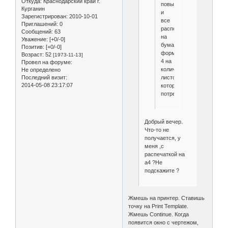
Откуда:
Краснодарский край г.
повыше,
Курганин
и
Зарегистрирован
: 2010-10-01
все
Приглашений:
0
распечатается
Сообщений:
63
на
Уважение:
[+0/-0]
бумаге
Позитив:
[+0/-0]
формата
Возраст:
52
[1973-11-13]
4 на
Провел на форуме:
количестве
Не определено
Последний визит:
листов
2014-05-08 23:17:07
которые
потребуются
Добрый вечер.
Что-то не
получается, у
меня ,с
распечаткой на
а4 ?Не
подскажите ?
Жмешь на принтер. Ставишь
точку на Print Template.
Жмешь Continue. Когда
появится окно с чертежом,