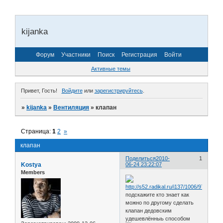
kijanka
Форум
Участники
Поиск
Регистрация
Войти
Активные темы
Привет, Гость!
Войдите
или
зарегистрируйтесь
.
»
kijanka
»
Вентиляция
»
клапан
Страница:
1
2
»
клапан
Поделиться
2010-
1
Kostya
06-24 23:22:07
Members
подскажите кто знает как
можно по другому сделать
клапан дедовским
удешевлённыь способом