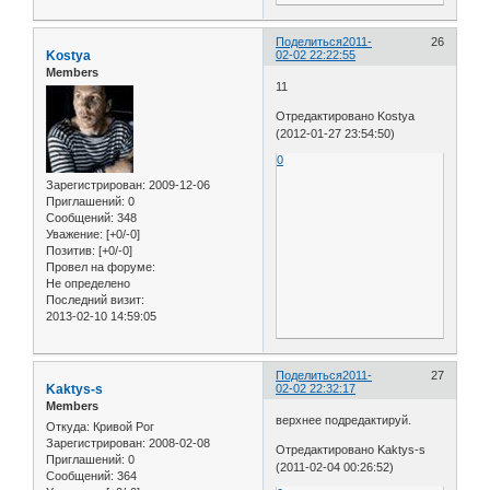
Поделиться
2011-
26
Kostya
02-02 22:22:55
Members
11
Отредактировано Kostya
(2012-01-27 23:54:50)
0
Зарегистрирован
: 2009-12-06
Приглашений:
0
Сообщений:
348
Уважение:
[+0/-0]
Позитив:
[+0/-0]
Провел на форуме:
Не определено
Последний визит:
2013-02-10 14:59:05
Поделиться
2011-
27
Kaktys-s
02-02 22:32:17
Members
верхнее подредактируй.
Откуда:
Кривой Рог
Зарегистрирован
: 2008-02-08
Отредактировано Kaktys-s
Приглашений:
0
(2011-02-04 00:26:52)
Сообщений:
364