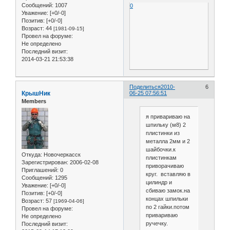
Сообщений:
1007
0
Уважение:
[+0/-0]
Позитив:
[+0/-0]
Возраст:
44
[1981-09-15]
Провел на форуме:
Не определено
Последний визит:
2014-03-21 21:53:38
Поделиться
2010-
6
КрышНик
06-25 07:56:51
Members
я привариваю на
шпильку (м8) 2
плистинки из
металла 2мм и 2
шайбочки.к
Откуда:
Новочеркасск
плистинкам
Зарегистрирован
: 2006-02-08
приворачиваю
Приглашений:
0
круг. вставляю в
Сообщений:
1295
цилиндр и
Уважение:
[+0/-0]
сбиваю замок.на
Позитив:
[+0/-0]
концах шпильки
Возраст:
57
[1969-04-06]
по 2 гайки.потом
Провел на форуме:
привариваю
Не определено
ручечку.
Последний визит: