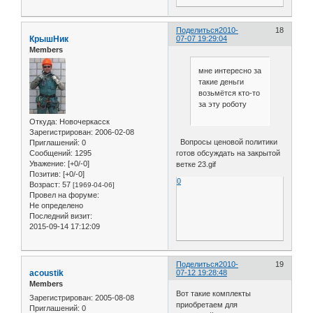
Поделиться
2010-
18
КрышНик
07-07 19:29:04
Members
мне интересно за
такие деньги
возьмётся кто-то
за эту роботу
Откуда:
Новочеркасск
Зарегистрирован
: 2006-02-08
Вопросы ценовой политики
Приглашений:
0
готов обсуждать на закрытой
Сообщений:
1295
Уважение:
[+0/-0]
ветке 23.gif
Позитив:
[+0/-0]
0
Возраст:
57
[1969-04-06]
Провел на форуме:
Не определено
Последний визит:
2015-09-14 17:12:09
Поделиться
2010-
19
acoustik
07-12 19:28:48
Members
Вот такие комплекты
Зарегистрирован
: 2005-08-08
приобретаем для
Приглашений:
0