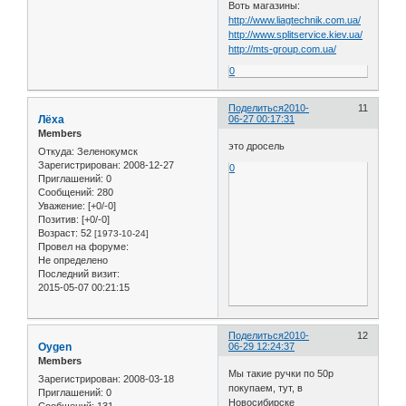
Воть магазины:
http://www.liagtechnik.com.ua/
http://www.splitservice.kiev.ua/
http://mts-group.com.ua/
0
Поделиться
2010-
11
Лёха
06-27 00:17:31
Members
это дросель
Откуда:
Зеленокумск
Зарегистрирован
: 2008-12-27
0
Приглашений:
0
Сообщений:
280
Уважение:
[+0/-0]
Позитив:
[+0/-0]
Возраст:
52
[1973-10-24]
Провел на форуме:
Не определено
Последний визит:
2015-05-07 00:21:15
Поделиться
2010-
12
Oygen
06-29 12:24:37
Members
Мы такие ручки по 50р
Зарегистрирован
: 2008-03-18
покупаем, тут, в
Приглашений:
0
Новосибирске
Сообщений:
131