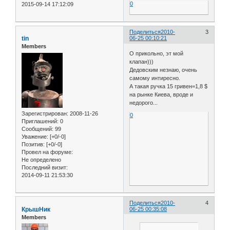
0
2015-09-14 17:12:09
Поделиться
2010-
3
tin
06-25 00:10:21
Members
О прикольно, эт мой
клапан)))
Дедовским незнаю, очень
самому интиресно.
А такая ручка 15 гривен=1,8 $
на рынке Киева, вроде и
недорого...
Зарегистрирован
: 2008-11-26
0
Приглашений:
0
Сообщений:
99
Уважение:
[+0/-0]
Позитив:
[+0/-0]
Провел на форуме:
Не определено
Последний визит:
2014-09-11 21:53:30
Поделиться
2010-
4
КрышНик
06-25 00:35:08
Members