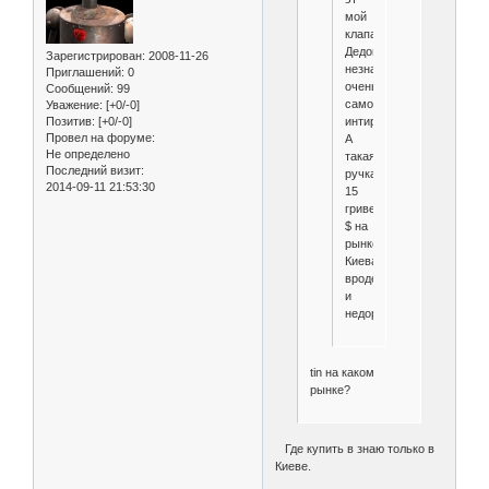
мой
клапан)))
Дедовским
Зарегистрирован
: 2008-11-26
незнаю,
Приглашений:
0
очень
Сообщений:
99
самому
Уважение:
[+0/-0]
интиресно.
Позитив:
[+0/-0]
Провел на форуме:
А
Не определено
такая
Последний визит:
ручка
2014-09-11 21:53:30
15
гривен=1,8
$ на
рынке
Киева,
вроде
и
недорого...
tin на каком
рынке?
Где купить в знаю только в
Киеве.