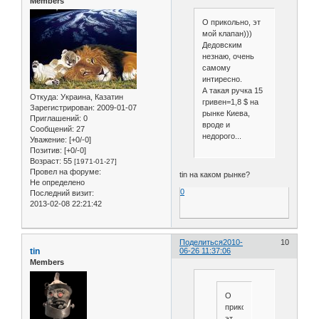
Members
О прикольно, эт
мой клапан)))
Дедовским
незнаю, очень
самому
интиресно.
А такая ручка 15
Откуда:
Украина, Казатин
гривен=1,8 $ на
Зарегистрирован
: 2009-01-07
рынке Киева,
Приглашений:
0
вроде и
Сообщений:
27
недорого...
Уважение:
[+0/-0]
Позитив:
[+0/-0]
Возраст:
55
[1971-01-27]
Провел на форуме:
tin на каком рынке?
Не определено
0
Последний визит:
2013-02-08 22:21:42
Поделиться
2010-
10
tin
06-26 11:37:06
Members
О
прикольно,
эт