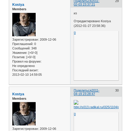
Поделиться
2011-
29
Kostya
02-03 23:37:21
Members
из
Отредактировано Kostya
(2012-01-27 23:58:36)
0
Зарегистрирован
: 2009-12-06
Приглашений:
0
Сообщений:
348
Уважение:
[+0/-0]
Позитив:
[+0/-0]
Провел на форуме:
Не определено
Последний визит:
2013-02-10 14:59:05
Поделиться
2011-
30
Kostya
04-19 23:28:47
Members
0
Зарегистрирован
: 2009-12-06