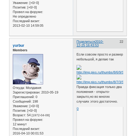
Уважение:
[+0/-0]
Позитив:
[+0/-0]
Провел на форуме:
Не определено
Последний визит:
2013-02-10 14:59:05
Поделиться
2010-
22
yurbur
12-25 16:43:53
Members
Если совсем просто и размер
небольшой, я делаю так
Правда фиксация только два
Откуда:
Молдавия
положения - открыто-
Зарегистрирован
: 2010-05-19
закрыто,но во многих
Приглашений:
0
Сообщений:
198
случаях этого достаточно.
Уважение:
[+0/-0]
0
Позитив:
[+0/-0]
Возраст:
54
[1972-04-08]
Провел на форуме:
12 минут
Последний визит:
2016-04-10 00:01:53