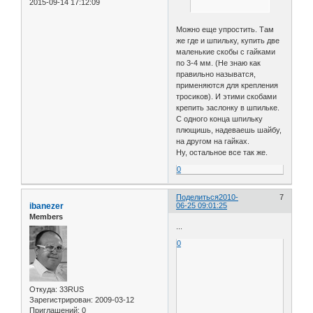
2015-09-14 17:12:09
Можно еще упростить. Там
же где и шпильку, купить две
маленькие скобы с гайками
по 3-4 мм. (Не знаю как
правильно называтся,
применяются для крепления
тросиков). И этими скобами
крепить заслонку в шпильке.
С одного конца шпильку
плющишь, надеваешь шайбу,
на другом на гайках.
Ну, остальное все так же.
0
Поделиться
2010-
7
ibanezer
06-25 09:01:25
Members
...
0
Откуда:
33RUS
Зарегистрирован
: 2009-03-12
Приглашений:
0