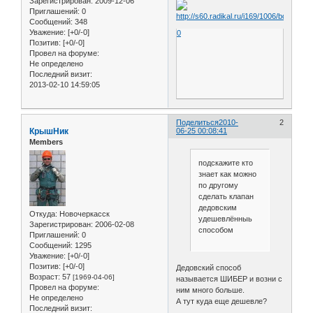
Зарегистрирован
: 2009-12-06
Приглашений:
0
Сообщений:
348
Уважение:
[+0/-0]
0
Позитив:
[+0/-0]
Провел на форуме:
Не определено
Последний визит:
2013-02-10 14:59:05
Поделиться
2010-
2
КрышНик
06-25 00:08:41
Members
подскажите кто
знает как можно
по другому
сделать клапан
дедовским
Откуда:
Новочеркасск
удешевлённыь
Зарегистрирован
: 2006-02-08
способом
Приглашений:
0
Сообщений:
1295
Уважение:
[+0/-0]
Позитив:
[+0/-0]
Дедовский способ
Возраст:
57
[1969-04-06]
называется ШИБЕР и возни с
Провел на форуме:
ним много больше.
Не определено
А тут куда еще дешевле?
Последний визит: