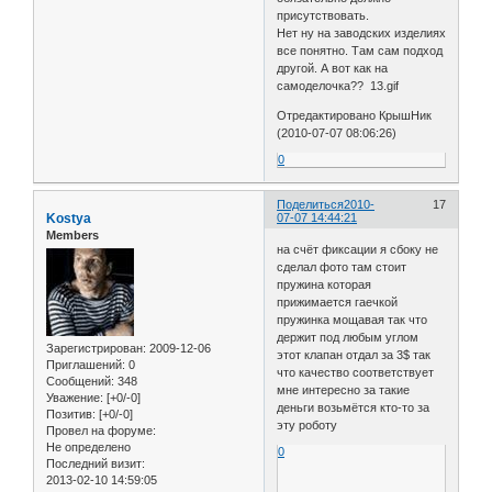
присутствовать.
Нет ну на заводских изделиях
все понятно. Там сам подход
другой. А вот как на
самоделочка?? 13.gif
Отредактировано КрышНик
(2010-07-07 08:06:26)
0
Поделиться
2010-
17
Kostya
07-07 14:44:21
Members
на счёт фиксации я сбоку не
сделал фото там стоит
пружина которая
прижимается гаечкой
пружинка мощавая так что
держит под любым углом
Зарегистрирован
: 2009-12-06
этот клапан отдал за 3$ так
Приглашений:
0
что качество соответствует
Сообщений:
348
мне интересно за такие
Уважение:
[+0/-0]
деньги возьмётся кто-то за
Позитив:
[+0/-0]
эту роботу
Провел на форуме:
Не определено
0
Последний визит:
2013-02-10 14:59:05