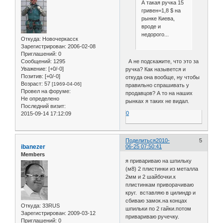
А такая ручка 15
гривен=1,8 $ на
рынке Киева,
вроде и
недорого...
Откуда:
Новочеркасск
Зарегистрирован
: 2006-02-08
Приглашений:
0
А не подскажите, что это за
Сообщений:
1295
Уважение:
[+0/-0]
ручка? Как назывется и
Позитив:
[+0/-0]
откуда она вообще, ну чтобы
Возраст:
57
[1969-04-06]
правильно спрашивать у
Провел на форуме:
продавцов? А то на наших
Не определено
рынках я таких не видал.
Последний визит:
0
2015-09-14 17:12:09
Поделиться
2010-
5
ibanezer
06-25 07:50:41
Members
я привариваю на шпильку
(м8) 2 плистинки из металла
2мм и 2 шайбочки.к
плистинкам приворачиваю
круг. вставляю в цилиндр и
сбиваю замок.на концах
Откуда:
33RUS
шпильки по 2 гайки.потом
Зарегистрирован
: 2009-03-12
привариваю ручечку.
Приглашений:
0