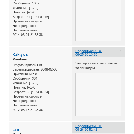
Сообщений:
1007
Уважение:
[+0/-0]
Позитив:
[+0/-0]
Возраст:
44
[1981-09-15]
Провел на форуме:
Не определено
Последний визит:
2014-03-21 21:53:38
Поделиться
2010-
8
Kaktys-s
06-25 18:13:25
Members
Это- дросель-клапан бывают
Откуда:
Кривой Рог
эл.приводом.
Зарегистрирован
: 2008-02-08
Приглашений:
0
0
Сообщений:
364
Уважение:
[+0/-0]
Позитив:
[+0/-0]
Возраст:
52
[1974-02-24]
Провел на форуме:
Не определено
Последний визит:
2012-08-13 21:23:36
Поделиться
2010-
9
Leo
06-26 10:52:41