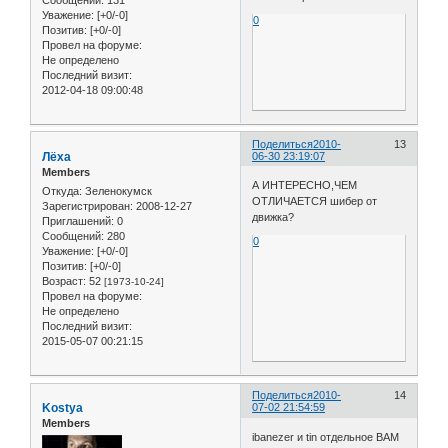
Уважение:
[+0/-0]
0
Позитив:
[+0/-0]
Провел на форуме:
Не определено
Последний визит:
2012-04-18 09:00:48
Поделиться
2010-
13
Лёха
06-30 23:19:07
Members
А ИНТЕРЕСНО,ЧЕМ
Откуда:
Зеленокумск
ОТЛИЧАЕТСЯ шибер от
Зарегистрирован
: 2008-12-27
движка?
Приглашений:
0
Сообщений:
280
0
Уважение:
[+0/-0]
Позитив:
[+0/-0]
Возраст:
52
[1973-10-24]
Провел на форуме:
Не определено
Последний визит:
2015-05-07 00:21:15
Поделиться
2010-
14
Kostya
07-02 21:54:59
Members
ibanezer и tin отдельное ВАМ