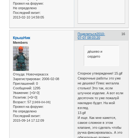
Провел на форуме:
Не определено
Последний визит:
2013-02-10 14:59:05
Поделиться
2010-
16
КрышНик
07-07 08:03:20
Members
дёшево и
сердито
Спорное утверждение! 15.gif
Откуда:
Новочеркасск
Сварочные работы это уже
Зарегистрирован
: 2006-02-08
не дешево! Плюс металла
Приглашений:
0
столько! Это так, если
Сообщений:
1295
Уважение:
[+0/-0]
штучное изделие. А вот если
Позитив:
[+0/-0]
десяточек то уже пожалуй
Возраст:
57
[1969-04-06]
накладно будет. На мой
Провел на форуме:
взгляд.
Не определено
13.gif
Последний визит:
И еще. Как мне кажется,
2015-09-14 17:12:09
самое сложное в этом
клапане, это сделать чтобы
ручка фиксировалась. А это
обязательно должно