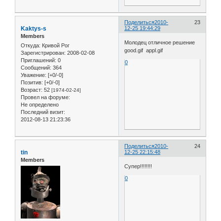
Поделиться
2010-
23
Kaktys-s
12-25 19:44:29
Members
Молодец отличное решение
Откуда:
Кривой Рог
good.gif appl.gif
Зарегистрирован
: 2008-02-08
Приглашений:
0
0
Сообщений:
364
Уважение:
[+0/-0]
Позитив:
[+0/-0]
Возраст:
52
[1974-02-24]
Провел на форуме:
Не определено
Последний визит:
2012-08-13 21:23:36
Поделиться
2010-
24
tin
12-25 22:15:48
Members
Супер!!!!!!!!
0