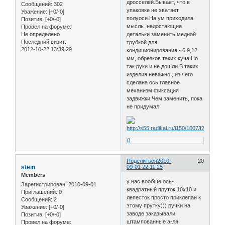
дросселей.Бывает, что в
Сообщений:
302
упаковке не хватает
Уважение:
[+0/-0]
полуоси.На ум приходила
Позитив:
[+0/-0]
мысль ,недостающие
Провел на форуме:
Не определено
детальки заменить медной
Последний визит:
трубкой для
2012-10-22 13:39:29
кондиционирования - 6,9,12
мм, обрезков таких куча.Но
так руки и не дошли.В таких
изделия неважно , из чего
сделана ось,главное
механизм фиксация
задвижки.Чем заменить, пока
не придумал!
0
Поделиться
2010-
20
stein
09-01 22:11:25
Members
у нас вообше ось-
Зарегистрирован
: 2010-09-01
квадратный пруток 10x10 и
Приглашений:
0
лепесток просто приклепан к
Сообщений:
2
этому прутку))) ручки на
Уважение:
[+0/-0]
заводе заказывали
Позитив:
[+0/-0]
штампованные а-ля
Провел на форуме: