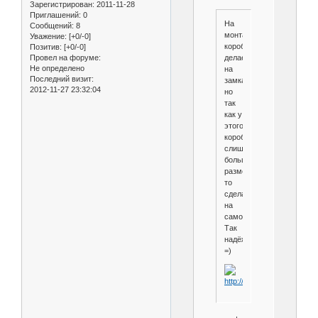
Зарегистрирован
: 2011-11-28
Приглашений:
0
На
Сообщений:
8
монтаже...Обычно
Уважение:
[+0/-0]
короба
Позитив:
[+0/-0]
делаем
Провел на форуме:
Не определено
на
Последний визит:
замках,
2012-11-27 23:32:04
но
так
как у
этого
короба,
слишком
больше
размеры,
то
сделали
на
саморезах.
Так
надёжней
=)