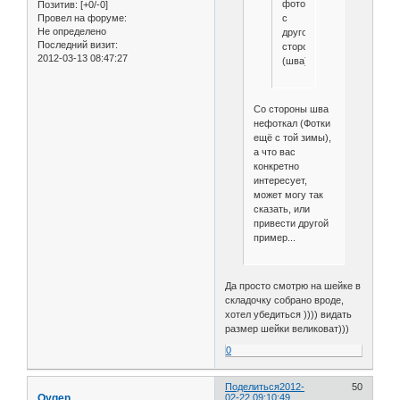
фото
Позитив:
[+0/-0]
с
Провел на форуме:
Не определено
другой
Последний визит:
стороны
2012-03-13 08:47:27
(шва)?
Со стороны шва
нефоткал (Фотки
ещё с той зимы),
а что вас
конкретно
интересует,
может могу так
сказать, или
привести другой
пример...
Да просто смотрю на шейке в
складочку собрано вроде,
хотел убедиться )))) видать
размер шейки великоват)))
0
Поделиться
2012-
50
Oygen
02-22 09:10:49