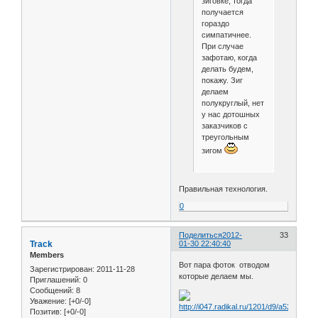
зиговке, тогда
получается
гораздо
симпатичнее.
При случае
зафотаю, когда
делать будем,
покажу. Зиг
делаем
полукруглый, нет
у нас дотошных
заказчиков с
треугольным
зигом
Правильная технология.
0
Поделиться
2012-
33
Track
01-30 22:40:40
Members
Вот пара фоток отводом
Зарегистрирован
: 2011-11-28
которые делаем мы.
Приглашений:
0
Сообщений:
8
Уважение:
[+0/-0]
Позитив:
[+0/-0]