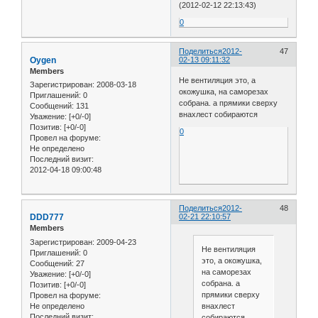
(2012-02-12 22:13:43)
0
Поделиться
2012-
47
Oygen
02-13 09:11:32
Members
Не вентиляция это, а
Зарегистрирован
: 2008-03-18
окожушка, на саморезах
Приглашений:
0
собрана. а прямики сверху
Сообщений:
131
внахлест собираются
Уважение:
[+0/-0]
Позитив:
[+0/-0]
0
Провел на форуме:
Не определено
Последний визит:
2012-04-18 09:00:48
Поделиться
2012-
48
DDD777
02-21 22:10:57
Members
Зарегистрирован
: 2009-04-23
Не вентиляция
Приглашений:
0
это, а окожушка,
Сообщений:
27
на саморезах
Уважение:
[+0/-0]
собрана. а
Позитив:
[+0/-0]
прямики сверху
Провел на форуме:
Не определено
внахлест
Последний визит:
собираются