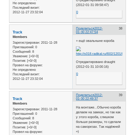
Не определено
(2012-01-31 09:58:47)
Последний визит:
2012-11-27 23:32:04
0
Поделиться
2012-
38
Track
01-30 22:47:54
Members
+ ещё овальныне короба
Зарегистрирован
: 2011-11-28
Приглашений:
0
Сообщений:
8
Уважение:
[+0/-0]
Позитив:
[+0/-0]
Отредактировано draught
Провел на форуме:
(2012-01-31 10:00:16)
Не определено
0
Последний визит:
2012-11-27 23:32:04
Поделиться
2012-
39
Track
01-30 22:49:37
Members
На монтаже...Обычно короба
Зарегистрирован
: 2011-11-28
делаем на замках, но так как
Приглашений:
0
у этого короба, слишком
Сообщений:
8
больше размеры, то сделали
Уважение:
[+0/-0]
на саморезах. Так надёжней
Позитив:
[+0/-0]
=)
Провел на форуме: