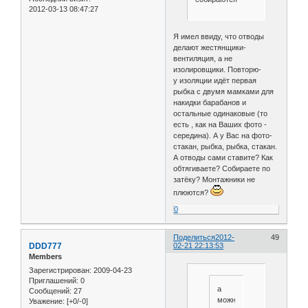
2012-03-13 08:47:27
Я имел ввиду, что отводы
делают жестянщики-
вентиляция, а не
изолировщики. Повторю-
у изоляции идёт первая
рыбка с двумя мамками для
накидки барабанов и
остальные одинаковые (то
есть , как на Ваших фото -
середина). А у Вас на фото-
стакан, рыбка, рыбка, стакан.
А отводы сами ставите? Как
обтягиваете? Собираете по
затёку? Монтажники не
плюются?
0
Поделиться
2012-
49
DDD777
02-21 22:13:53
Members
Зарегистрирован
: 2009-04-23
Приглашений:
0
а
Сообщений:
27
можно
Уважение:
[+0/-0]