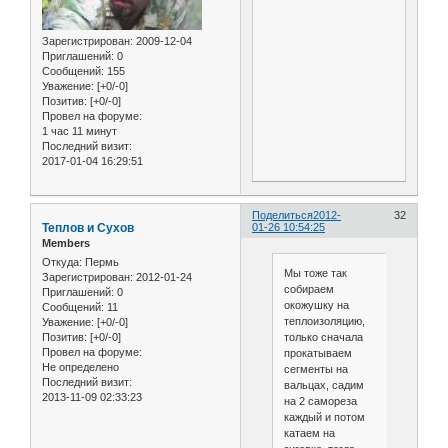
Зарегистрирован
: 2009-12-04
Приглашений:
0
Сообщений:
155
Уважение:
[+0/-0]
Позитив:
[+0/-0]
Провел на форуме:
1 час 11 минут
Последний визит:
2017-01-04 16:29:51
Поделиться
2012-
32
Теплов и Сухов
01-26 10:54:25
Members
Откуда:
Пермь
Мы тоже так
Зарегистрирован
: 2012-01-24
собираем
Приглашений:
0
окожушку на
Сообщений:
11
теплоизоляцию,
Уважение:
[+0/-0]
только сначала
Позитив:
[+0/-0]
Провел на форуме:
прокатываем
Не определено
сегменты на
Последний визит:
вальцах, садим
2013-11-09 02:33:23
на 2 самореза
каждый и потом
катаем на