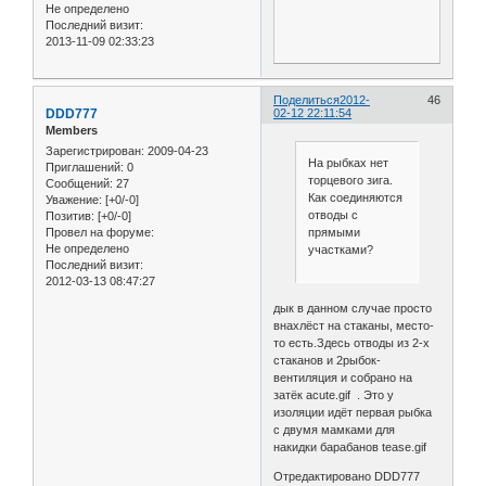
Не определено
Последний визит:
2013-11-09 02:33:23
Поделиться
2012-
46
DDD777
02-12 22:11:54
Members
Зарегистрирован
: 2009-04-23
На рыбках нет
Приглашений:
0
торцевого зига.
Сообщений:
27
Как соединяются
Уважение:
[+0/-0]
отводы с
Позитив:
[+0/-0]
прямыми
Провел на форуме:
Не определено
участками?
Последний визит:
2012-03-13 08:47:27
дык в данном случае просто
внахлёст на стаканы, место-
то есть.Здесь отводы из 2-х
стаканов и 2рыбок-
вентиляция и собрано на
затёк acute.gif . Это у
изоляции идёт первая рыбка
с двумя мамками для
накидки барабанов tease.gif
Отредактировано DDD777