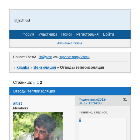
kijanka
Форум
Участники
Поиск
Регистрация
Войти
Активные темы
Привет, Гость!
Войдите
или
зарегистрируйтесь
.
»
kijanka
»
Вентиляция
»
Отводы теплоизоляция
Страница:
«
1
2
Отводы теплоизоляция
Поделиться
2012-
31
altist
01-17 13:34:06
Members
Понятно, спасибо.
0