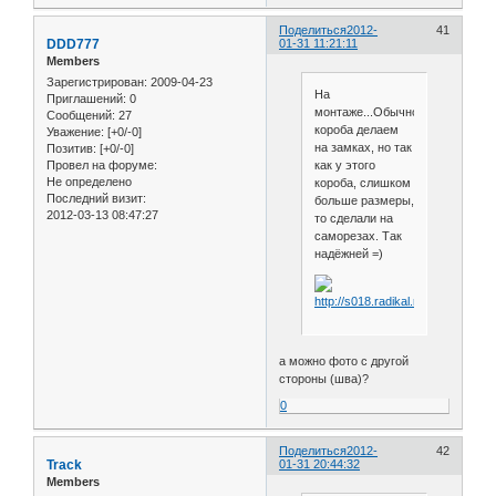
Поделиться
2012-
41
DDD777
01-31 11:21:11
Members
Зарегистрирован
: 2009-04-23
На
Приглашений:
0
монтаже...Обычно
Сообщений:
27
короба делаем
Уважение:
[+0/-0]
на замках, но так
Позитив:
[+0/-0]
как у этого
Провел на форуме:
Не определено
короба, слишком
Последний визит:
больше размеры,
2012-03-13 08:47:27
то сделали на
саморезах. Так
надёжней =)
а можно фото с другой
стороны (шва)?
0
Поделиться
2012-
42
Track
01-31 20:44:32
Members