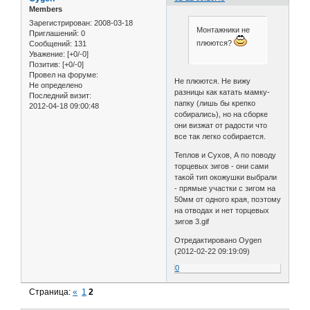
Members
Зарегистрирован
: 2008-03-18
Монтажники не
Приглашений:
0
плюются?
Сообщений:
131
Уважение:
[+0/-0]
Позитив:
[+0/-0]
Провел на форуме:
Не плюются. Не вижу
Не определено
разницы как катать мамку-
Последний визит:
папку (лишь бы крепко
2012-04-18 09:00:48
собирались), но на сборке
они визжат от радости что
все так легко собирается.
Теплов и Сухов, А по поводу
торцевых зигов - они сами
такой тип окожушки выбрали
- прямые участки с зигом на
50мм от одного края, поэтому
на отводах и нет торцевых
зигов 3.gif
Отредактировано Oygen
(2012-02-22 09:19:09)
0
Страница:
«
1
2