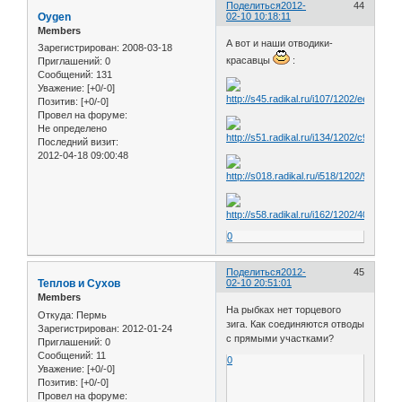
Поделиться
2012-
44
Oygen
02-10 10:18:11
Members
А вот и наши отводики-
Зарегистрирован
: 2008-03-18
красавцы
:
Приглашений:
0
Сообщений:
131
Уважение:
[+0/-0]
Позитив:
[+0/-0]
Провел на форуме:
Не определено
Последний визит:
2012-04-18 09:00:48
0
Поделиться
2012-
45
Теплов и Сухов
02-10 20:51:01
Members
На рыбках нет торцевого
Откуда:
Пермь
зига. Как соединяются отводы
Зарегистрирован
: 2012-01-24
с прямыми участками?
Приглашений:
0
Сообщений:
11
0
Уважение:
[+0/-0]
Позитив:
[+0/-0]
Провел на форуме: