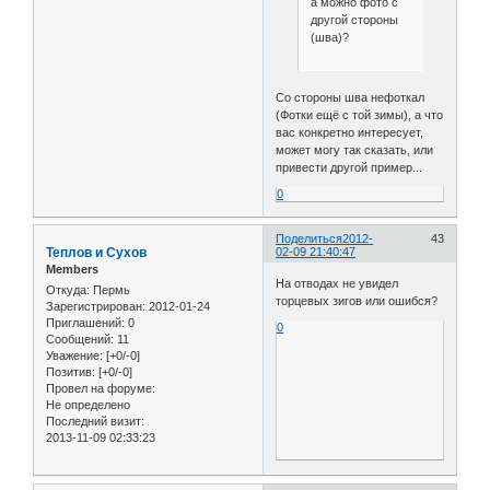
а можно фото с
другой стороны
(шва)?
Со стороны шва нефоткал
(Фотки ещё с той зимы), а что
вас конкретно интересует,
может могу так сказать, или
привести другой пример...
0
Поделиться
2012-
43
Теплов и Сухов
02-09 21:40:47
Members
На отводах не увидел
Откуда:
Пермь
торцевых зигов или ошибся?
Зарегистрирован
: 2012-01-24
Приглашений:
0
0
Сообщений:
11
Уважение:
[+0/-0]
Позитив:
[+0/-0]
Провел на форуме:
Не определено
Последний визит:
2013-11-09 02:33:23