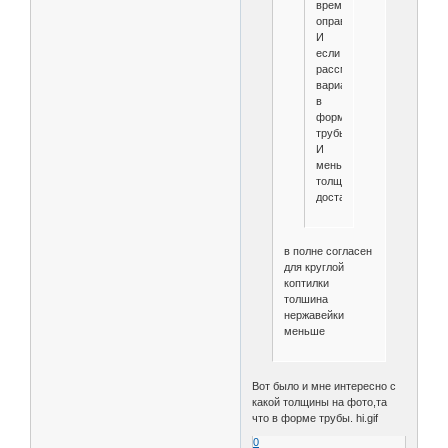
временем
оправдается.
И
если
рассматривать
вариант
в
форме
трубы.
И
меньшей
толщины
достаточно.
в полне согласен
для круглой
коптилки
толшина
нержавейки
меньше
Вот было и мне интересно с
какой толщины на фото,та
что в форме трубы. hi.gif
0