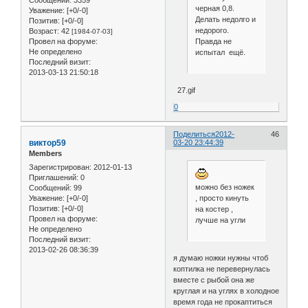
черная 0,8.
Уважение:
[+0/-0]
Делать недолго и
Позитив:
[+0/-0]
недорого.
Возраст:
42
[1984-07-03]
Провел на форуме:
Правда не
Не определено
испытал ещё.
Последний визит:
2013-03-13 21:50:18
27.gif
0
Поделиться
2012-
46
виктор59
03-20 23:44:39
Members
Зарегистрирован
: 2012-01-13
Приглашений:
0
можно без ножек
Сообщений:
99
Уважение:
[+0/-0]
, просто кинуть
Позитив:
[+0/-0]
на костер ,
Провел на форуме:
лучше на угли
Не определено
Последний визит:
2013-02-26 08:36:39
я думаю ножки нужны чтоб
коптилка не перевернулась
вместе с рыбой она же
круглая и на углях в холодное
время года не прокаптиться