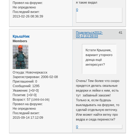
я такие видал
Провел на форуме:
Не определено
0
Последний визит:
2013-02-26 08:36:39
Поделиться
2012-
41
КрышНик
03-12 22:59:03
Members
Кстати Крышник,
вариант уторного
донца ещё
интересует?
Откуда:
Новочеркасск
Зарегистрирован
: 2006-02-08
Очень! Тем более что скоро
Приглашений:
0
придется делать овальные
Сообщений:
1295
Уважение:
[+0/-0]
ведерки и лейки к ним, есть
Позитив:
[+0/-0]
тут забавный заказик!
Возраст:
57
[1969-04-06]
Только ж, если будешь
Провел на форуме:
выкладывать на форуме, то
Не определено
сделай отдельную веточку.
Последний визит:
Или может найти ветку про
2015-09-14 17:12:09
ведра и сюда перенести?
0