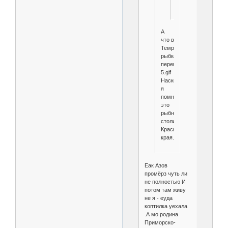
заливаю!
А
что в
Темрюке
рыбка
перевелась?
5.gif
Насколько
я
помню,
это
рыбная
столица
Краснодарского
края.
Еак Азов
промёрз чуть ли
не полностью И
потом там живу
не я - еуда
коптилка уехала
.А мо родина
Приморско-