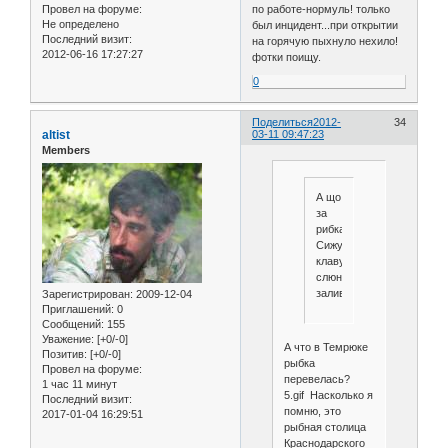
Провел на форуме:
по работе-нормуль! только
Не определено
был инцидент...при открытии
Последний визит:
на горячую пыхнуло нехило!
2012-06-16 17:27:27
фотки поищу.
0
Поделиться
2012-
34
altist
03-11 09:47:23
Members
А що
за
рибка?
Сижу
клаву
слюной
заливаю!
Зарегистрирован
: 2009-12-04
Приглашений:
0
Сообщений:
155
Уважение:
[+0/-0]
А что в Темрюке
Позитив:
[+0/-0]
рыбка
Провел на форуме:
перевелась?
1 час 11 минут
5.gif Насколько я
Последний визит:
помню, это
2017-01-04 16:29:51
рыбная столица
Краснодарского