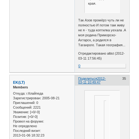
края.
Так Азов промёрз чуть ли не
полностью И потом там живу
не я - туда коптилка уехала .А
моя родина Приморско-
Ахтарск, а родился в
Таганроге. Такая география...
Отредактировано altist (2012-
03-11 17:56:45)
0
Поделиться
2012-
35
EK(LT)
03-11 10:49:47
Members
Откуда:
г.Клайпеда
Зарегистрирован
: 2005-08-21
Приглашений:
0
А
Сообщений:
2221
що
Уважение:
[+0/-0]
Позитив:
[+0/-0]
за
Провел на форуме:
рибка?
Не определено
Сижу
Последний визит:
клаву
2013-01-06 18:32:23
слюной