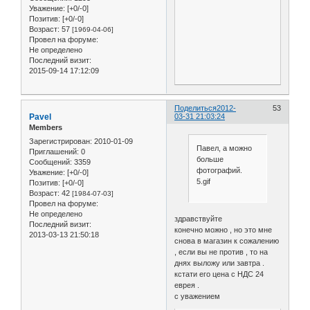
Уважение:
[+0/-0]
Позитив:
[+0/-0]
Возраст:
57
[1969-04-06]
Провел на форуме:
Не определено
Последний визит:
2015-09-14 17:12:09
Поделиться
2012-
53
Pavel
03-31 21:03:24
Members
Зарегистрирован
: 2010-01-09
Павел, а можно
Приглашений:
0
больше
Сообщений:
3359
фотографий.
Уважение:
[+0/-0]
5.gif
Позитив:
[+0/-0]
Возраст:
42
[1984-07-03]
Провел на форуме:
Не определено
здравствуйте
Последний визит:
конечно можно , но это мне
2013-03-13 21:50:18
снова в магазин к сожалению
, если вы не против , то на
днях выложу или завтра .
кстати его цена с НДС 24
еврея .
с уважением