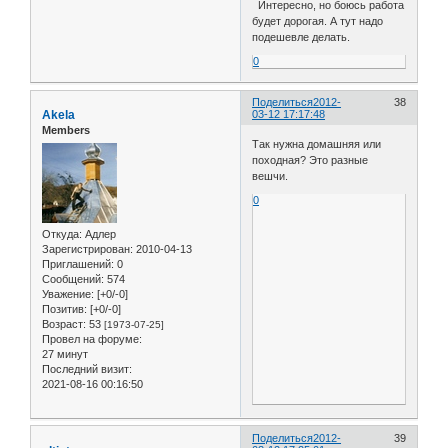
Интересно, но боюсь работа
будет дорогая. А тут надо
подешевле делать.
0
Поделиться
2012-
38
Akela
03-12 17:17:48
Members
Так нужна домашняя или
походная? Это разные
вешчи.
0
Откуда:
Адлер
Зарегистрирован
: 2010-04-13
Приглашений:
0
Сообщений:
574
Уважение:
[+0/-0]
Позитив:
[+0/-0]
Возраст:
53
[1973-07-25]
Провел на форуме:
27 минут
Последний визит:
2021-08-16 00:16:50
Поделиться
2012-
39