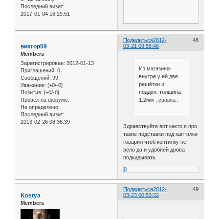
Последний визит:
2017-01-04 16:29:51
Поделиться
2012-
48
виктор59
03-21 09:55:48
Members
Зарегистрирован
: 2012-01-13
Из магазина-
Приглашений:
0
внутре у ей две
Сообщений:
99
решётки и
Уважение:
[+0/-0]
поддон, толщина
Позитив:
[+0/-0]
1.2мм , сварка .
Провел на форуме:
Не определено
Последний визит:
2013-02-26 08:36:39
Здравствуйте вот както я про
такие подставки под каптилки
говарил чтоб коптилку не
вело да и удобней дрова
подкидывать
0
Поделиться
2012-
49
Kostya
03-23 00:53:32
Members