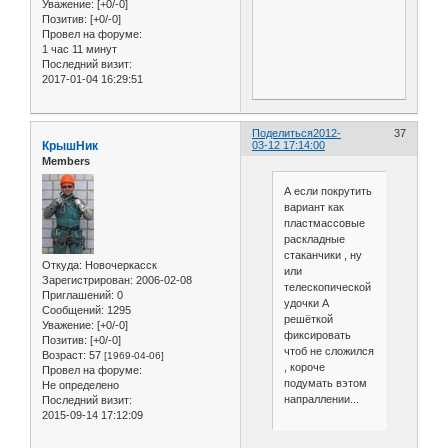
Уважение:
[+0/-0]
Позитив:
[+0/-0]
Провел на форуме:
1 час 11 минут
Последний визит:
2017-01-04 16:29:51
Поделиться
2012-
37
КрышНик
03-12 17:14:00
Members
А если покрутить
вариант как
пластмассовые
раскладные
стаканчики , ну
Откуда:
Новочеркасск
или
Зарегистрирован
: 2006-02-08
телескопической
Приглашений:
0
удочки А
Сообщений:
1295
решёткой
Уважение:
[+0/-0]
фиксировать
Позитив:
[+0/-0]
чтоб не сложился
Возраст:
57
[1969-04-06]
, короче
Провел на форуме:
подумать вэтом
Не определено
напраллении...
Последний визит:
2015-09-14 17:12:09