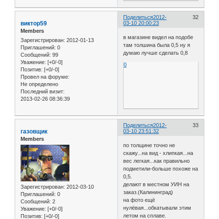
Поделиться
2012-
32
виктор59
03-10 20:00:23
Members
в магазине видел на подобе
Зарегистрирован
: 2012-01-13
там толшина была 0,5 ну я
Приглашений:
0
думаю лучше сделать 0,8
Сообщений:
99
Уважение:
[+0/-0]
0
Позитив:
[+0/-0]
Провел на форуме:
Не определено
Последний визит:
2013-02-26 08:36:39
Поделиться
2012-
33
газовщик
03-10 23:51:32
Members
по толщине точно не
скажу...на вид - хлипкая...на
вес легкая...как правильно
подметили-больше похоже на
0,5.
делают в местном УИН на
Зарегистрирован
: 2012-03-10
заказ.(Калининград)
Приглашений:
0
на фото ещё
Сообщений:
2
нулёвая...обкатывали этим
Уважение:
[+0/-0]
летом на сплаве.
Позитив:
[+0/-0]