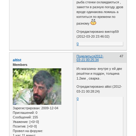
рыба стенки охлаждаються ,
заметти в разную погоду дров
вроде одинакова ложишь а
коптиться по времени по
разному
Отредактировано виктор59
(2012-03-20 23:46:02)
0
Поделиться
2012-
47
altist
03-21 00:25:34
Members
Из магазина- внутре у ей две
решётки и поддон, толщина
1.2мм , сварка .
Отредактировано altist (2012-
03-21 00:28:24)
0
Зарегистрирован
: 2009-12-04
Приглашений:
0
Сообщений:
155
Уважение:
[+0/-0]
Позитив:
[+0/-0]
Провел на форуме:
1 час 11 минут