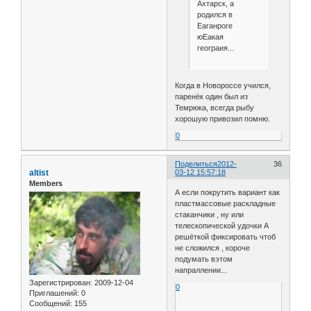
Ахтарск, а
родился в
Еаганроге
юЕакая
геограия...
Когда в Новороссе учился,
паренёк один был из
Темрюка, всегда рыбу
хорошую привозил помню.
0
Поделиться
2012-
36
altist
03-12 15:57:18
Members
А если покрутить вариант как
пластмассовые раскладные
стаканчики , ну или
телескопической удочки А
решёткой фиксировать чтоб
не сложился , короче
подумать вэтом
напраллении...
Зарегистрирован
: 2009-12-04
0
Приглашений:
0
Сообщений:
155