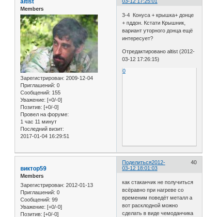
altist
03-12 17:25:01
Members
3-4 Конуса + крышка+ донце
+ пддон. Кстати Крышник,
вариант уторного донца ещё
интересует?
Отредактировано altist (2012-
03-12 17:26:15)
0
Зарегистрирован
: 2009-12-04
Приглашений:
0
Сообщений:
155
Уважение:
[+0/-0]
Позитив:
[+0/-0]
Провел на форуме:
1 час 11 минут
Последний визит:
2017-01-04 16:29:51
Поделиться
2012-
40
виктор59
03-12 18:01:03
Members
как стаканчик не получиться
Зарегистрирован
: 2012-01-13
всёравно при нагреве со
Приглашений:
0
временим поведёт металл а
Сообщений:
99
вот расклодной можно
Уважение:
[+0/-0]
сделать в виде чемоданчика
Позитив:
[+0/-0]