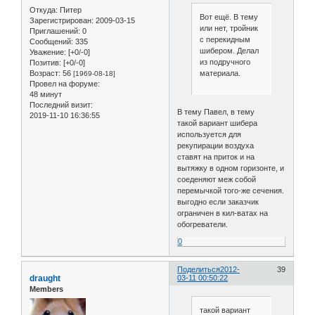
Откуда:
Питер
Вот ещё. В тему
Зарегистрирован
: 2009-03-15
или нет, тройник
Приглашений:
0
с перекидным
Сообщений:
335
шибером. Делал
Уважение:
[+0/-0]
из подручного
Позитив:
[+0/-0]
Возраст:
56
материала.
[1969-08-18]
Провел на форуме:
48 минут
Последний визит:
В тему Павел, в тему
2019-11-10 16:36:55
такой вариант шибера
используется для
рекупирации воздуха
ставят на приток и на
вытяжку в одном горизонте, и
соеденяют меж собой
перемычкой того-же сечения.
выгодно если заказчик
ограничен в кил-ватах на
обогреватели.
0
Поделиться
2012-
39
draught
03-11 00:50:22
Members
такой вариант