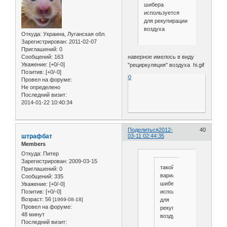
шибера
используется
для рекупирации
воздуха
Откуда:
Украина, Луганская обл.
Зарегистрирован
: 2011-02-07
Приглашений:
0
наверное имелось в виду
Сообщений:
163
Уважение:
[+0/-0]
"рециркуляция" воздуха hi.gif
Позитив:
[+0/-0]
0
Провел на форуме:
Не определено
Последний визит:
2014-01-22 10:40:34
Поделиться
2012-
40
штрафбат
03-11 02:44:35
Members
Откуда:
Питер
Зарегистрирован
: 2009-03-15
такой
Приглашений:
0
вариант
Сообщений:
335
шибера
Уважение:
[+0/-0]
используется
Позитив:
[+0/-0]
Возраст:
56
для
[1969-08-18]
Провел на форуме:
рекупирации
48 минут
воздуха
Последний визит: