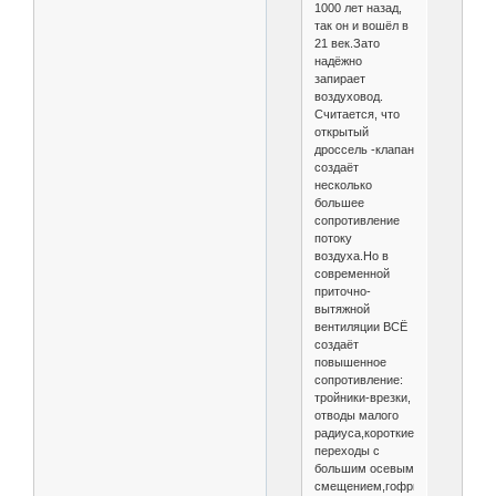
1000 лет назад,
так он и вошёл в
21 век.Зато
надёжно
запирает
воздуховод.
Считается, что
открытый
дроссель -клапан
создаёт
несколько
большее
сопротивление
потоку
воздуха.Но в
современной
приточно-
вытяжной
вентиляции ВСЁ
создаёт
повышенное
сопротивление:
тройники-врезки,
отводы малого
радиуса,короткие
переходы с
большим осевым
смещением,гофрированные