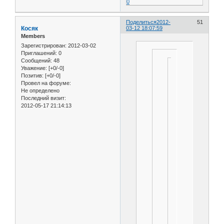
0
Поделиться
2012-
51
Косяк
03-12 18:07:59
Members
Зарегистрирован
: 2012-03-02
Приглашений:
0
Сообщений:
48
Уважение:
[+0/-0]
Если
Позитив:
[+0/-0]
Провел на форуме:
есть
Не определено
возможность
Последний визит:
приобрести
2012-05-17 21:14:13
унифициров
детали
для
изготовления
дроссель
клапана,
то
экономится
куча
времени
и
материала.
Да
и
места