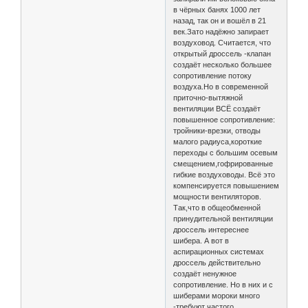
в чёрных банях 1000 лет
назад, так он и вошёл в 21
век.Зато надёжно запирает
воздуховод. Считается, что
открытый дроссель -клапан
создаёт несколько большее
сопротивление потоку
воздуха.Но в современной
приточно-вытяжной
вентиляции ВСЁ создаёт
повышенное сопротивление:
тройники-врезки, отводы
малого радиуса,короткие
переходы с большим осевым
смещением,гофрированные
гибкие воздуховоды. Всё это
компенсируется повышением
мощности вентиляторов.
Так,что в общеобменной
принудительной вентиляции
дроссель интереснее
шибера. А вот в
аспирационных системах
дроссель действительно
создаёт ненужное
сопротивление. Но в них и с
шиберами мороки много
-требуют частого