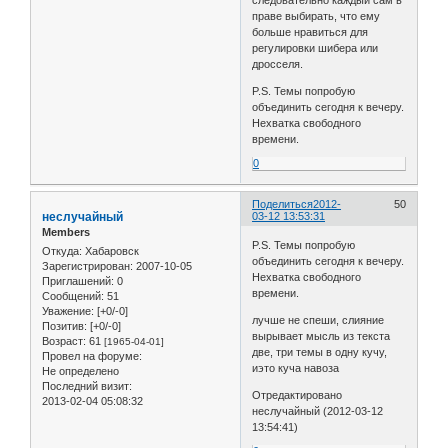
праве выбирать, что ему
больше нравиться для
регулировки шибера или
дросселя.
P.S. Темы попробую
объединить сегодня к вечеру.
Нехватка свободного
времени.
0
Поделиться
2012-
50
неслучайный
03-12 13:53:31
Members
P.S. Темы попробую
Откуда:
Хабаровск
объединить сегодня к вечеру.
Зарегистрирован
: 2007-10-05
Нехватка свободного
Приглашений:
0
времени.
Сообщений:
51
Уважение:
[+0/-0]
лучше не спеши, слияние
Позитив:
[+0/-0]
вырывает мысль из текста
Возраст:
61
[1965-04-01]
две, три темы в одну кучу,
Провел на форуме:
иэто куча навоза
Не определено
Последний визит:
Отредактировано
2013-02-04 05:08:32
неслучайный (2012-03-12
13:54:41)