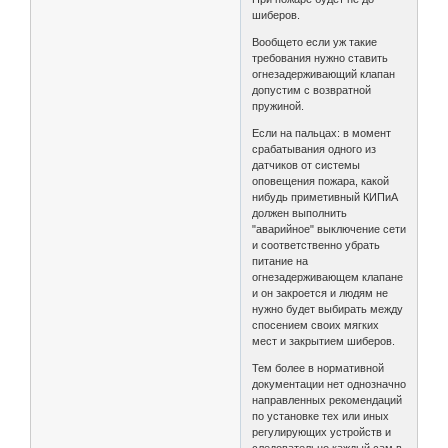
шиберов.
Вообщето если уж такие
требования нужно ставить
огнезадерживающий клапан
допустим с возвратной
пружиной.
Если на пальцах: в момент
срабатывания одного из
датчиков от системы
оповещения пожара, какой
нибудь приметивный КИПиА
должен выполнить
"аварийное" выключение сети
и соответственно убрать
питание на
огнезадерживающем клапане
и он закроется и людям не
нужно будет выбирать между
спосением своих мягких
мест и закрытием шиберов.
Тем более в нормативной
документации нет однозначно
направленных рекомендаций
по установке тех или иных
регулирующих устройств и
следовательно каждый сам в