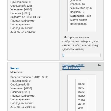
дроссель
Приглашений:
0
клапана, то
Сообщений:
1295
экономится куча
Уважение:
[+0/-0]
времени и
Позитив:
[+0/-0]
материала. Да и
Возраст:
57
[1969-04-06]
места вокруг
Провел на форуме:
воздуховода.
Не определено
Последний визит:
2015-09-14 17:12:09
Интересно, из каких
соображений выбирают, что
ставить шибер или заслонку
(дросель-клапан)
0
Поделиться
2012-
44
Косяк
03-11 16:21:53
Members
Зарегистрирован
: 2012-03-02
Приглашений:
0
Если
Сообщений:
48
есть
Уважение:
[+0/-0]
возможность
Позитив:
[+0/-0]
приобрести
Провел на форуме:
Не определено
унифицированные
Последний визит:
детали
2012-05-17 21:14:13
для