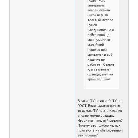
подручного
материала
клапан лепить
никак нельзя.
Толстый металл
нужен.
Соединение на с-
рейке вообще
меня умилило -
малейший
перекос при
монтаже - и всё,
изделие не
работает. Ставят
или стальные
фланцы, или, на
крайняк, шину.
В какие ТУ не лезет? ТУ не
ГОСТ, Если задатся целью ,
то думаю ТУ на это изделие
вполне можно создать.
Что значит толстый металл?
Почему этот шибер нельзя
применять на обыкновенной
вентиляции?