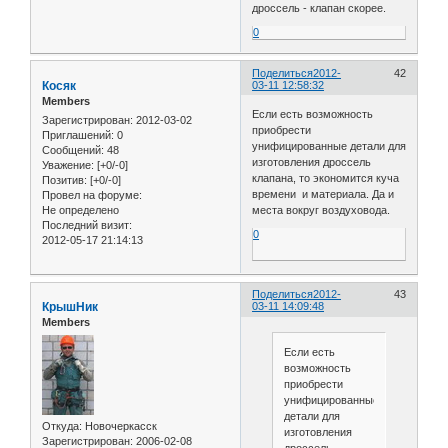
дроссель - клапан скорее.
0
Поделиться
2012-
42
Косяк
03-11 12:58:32
Members
Если есть возможность
Зарегистрирован
: 2012-03-02
приобрести
Приглашений:
0
унифицированные детали для
Сообщений:
48
изготовления дроссель
Уважение:
[+0/-0]
клапана, то экономится куча
Позитив:
[+0/-0]
времени и материала. Да и
Провел на форуме:
Не определено
места вокруг воздуховода.
Последний визит:
0
2012-05-17 21:14:13
Поделиться
2012-
43
КрышНик
03-11 14:09:48
Members
Если есть
возможность
приобрести
унифицированные
детали для
Откуда:
Новочеркасск
изготовления
Зарегистрирован
: 2006-02-08