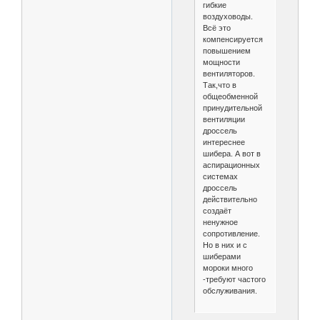
гибкие
воздуховоды.
Всё это
компенсируется
повышением
мощности
вентиляторов.
Так,что в
общеобменной
принудительной
вентиляции
дроссель
интереснее
шибера. А вот в
аспирационных
системах
дроссель
действительно
создаёт
ненужное
сопротивление.
Но в них и с
шиберами
мороки много
-требуют частого
обслуживания.