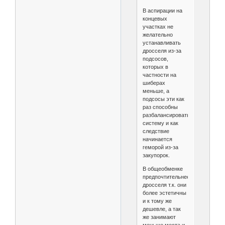
В аспирации на
концевых
участках не
желательно
устанавливать
дросселя из-за
подсосов,
которых в
частности на
шиберах
меньше, а
подсосы эти как
раз способны
разбалансировать
систему и как
следствие
начинается
геморой из-за
закупорок.
В общеобменке
предпочтительнее
дросселя т.к. они
более эстетичны
и к тому же
дешевле, а так
же занимают