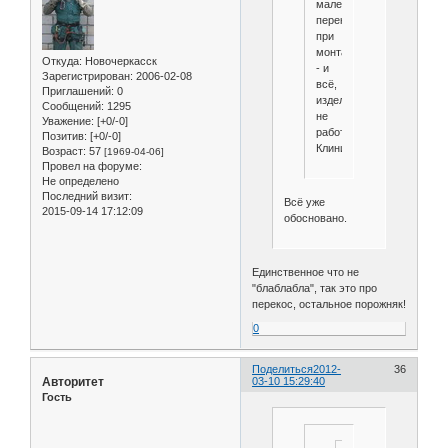
малейший
перекос
при
монтаже
Откуда:
Новочеркасск
- и
Зарегистрирован
: 2006-02-08
всё,
Приглашений:
0
изделие
Сообщений:
1295
не
Уважение:
[+0/-0]
работает.
Позитив:
[+0/-0]
Клинит.
Возраст:
57
[1969-04-06]
Провел на форуме:
Не определено
Последний визит:
Всё уже
2015-09-14 17:12:09
обосновано.
Единственное что не
"блаблабла", так это про
перекос, остальное порожняк!
0
Поделиться
2012-
36
Авторитет
03-10 15:29:40
Гость