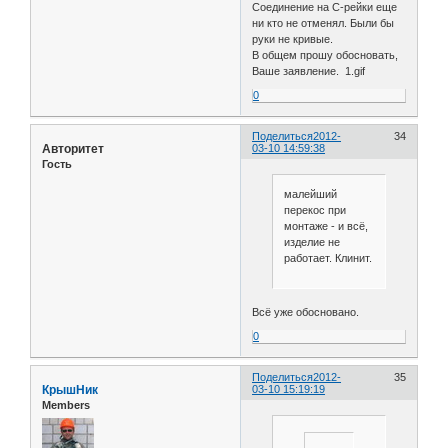
Соединение на С-рейки еще
ни кто не отменял. Были бы
руки не кривые.
В общем прошу обосновать,
Ваше заявление. 1.gif
0
Поделиться
2012-
34
Авторитет
03-10 14:59:38
Гость
малейший
перекос при
монтаже - и всё,
изделие не
работает. Клинит.
Всё уже обосновано.
0
Поделиться
2012-
35
КрышНик
03-10 15:19:19
Members