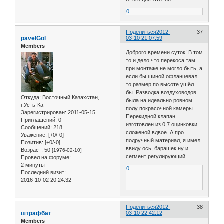
0
Поделиться
2012-
37
pavelGol
03-10 21:07:59
Members
Доброго времени суток! В том
то и дело что перекоса там
при монтаже не могло быть, а
если бы шиной офланцевал
то размер по высоте ушёл
бы. Разводка воздуховодов
Откуда:
Восточный Казахстан,
была на идеально ровном
г.Усть-Ка
полу покрасочной камеры.
Зарегистрирован
: 2011-05-15
Перекидной клапан
Приглашений:
0
изготовлен из 0,7 оцинковки
Сообщений:
218
сложеной вдвое. А про
Уважение:
[+0/-0]
подручный материал, я имел
Позитив:
[+0/-0]
ввиду ось, барашек ну и
Возраст:
50
[1976-02-10]
сегмент регулирующий.
Провел на форуме:
2 минуты
0
Последний визит:
2016-10-02 20:24:32
Поделиться
2012-
38
штрафбат
03-10 22:42:12
Members