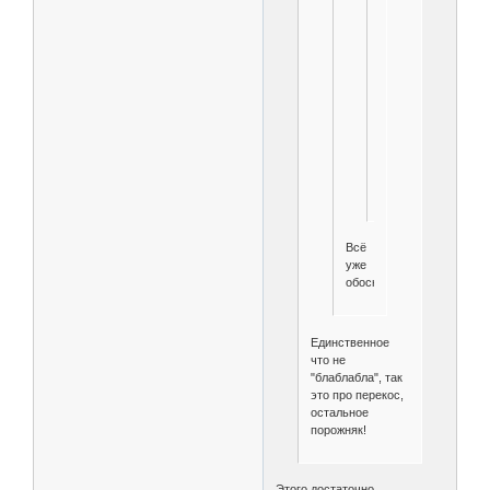
малейший
перекос
при
монтаже
-
и
всё,
изделие
не
работает.
Клинит.
Всё
уже
обосновано.
Единственное
что не
"блаблабла", так
это про перекос,
остальное
порожняк!
Этого достаточно.