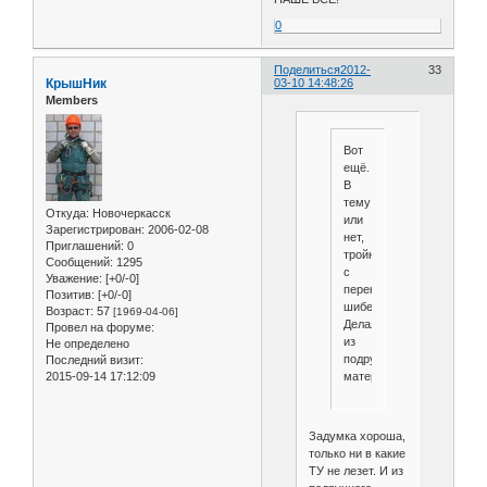
0
Поделиться
2012-
33
КрышНик
03-10 14:48:26
Members
Вот
ещё.
В
тему
Откуда:
Новочеркасск
или
Зарегистрирован
: 2006-02-08
нет,
Приглашений:
0
тройник
Сообщений:
1295
с
Уважение:
[+0/-0]
перекидным
Позитив:
[+0/-0]
шибером.
Возраст:
57
[1969-04-06]
Делал
Провел на форуме:
из
Не определено
подручного
Последний визит:
2015-09-14 17:12:09
материала.
Задумка хороша,
только ни в какие
ТУ не лезет. И из