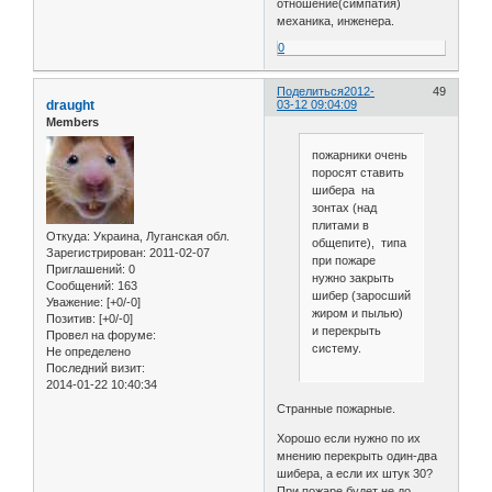
отношение(симпатия)
механика, инженера.
0
Поделиться
2012-
49
draught
03-12 09:04:09
Members
пожарники очень
поросят ставить
шибера на
зонтах (над
плитами в
Откуда:
Украина, Луганская обл.
общепите), типа
Зарегистрирован
: 2011-02-07
при пожаре
Приглашений:
0
нужно закрыть
Сообщений:
163
шибер (заросший
Уважение:
[+0/-0]
жиром и пылью)
Позитив:
[+0/-0]
и перекрыть
Провел на форуме:
систему.
Не определено
Последний визит:
2014-01-22 10:40:34
Странные пожарные.
Хорошо если нужно по их
мнению перекрыть один-два
шибера, а если их штук 30?
При пожаре будет не до