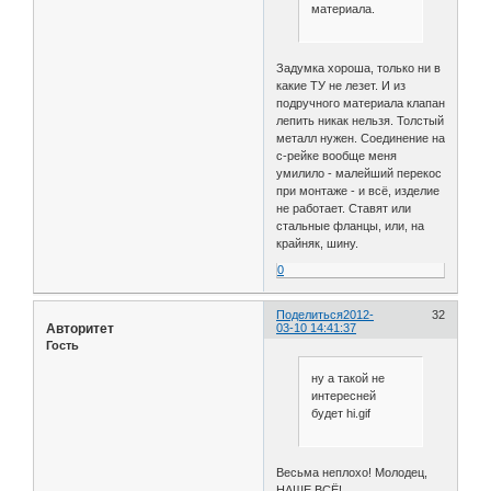
материала.
Задумка хороша, только ни в
какие ТУ не лезет. И из
подручного материала клапан
лепить никак нельзя. Толстый
металл нужен. Соединение на
с-рейке вообще меня
умилило - малейший перекос
при монтаже - и всё, изделие
не работает. Ставят или
стальные фланцы, или, на
крайняк, шину.
0
Поделиться
2012-
32
Авторитет
03-10 14:41:37
Гость
ну а такой не
интересней
будет hi.gif
Весьма неплохо! Молодец,
НАШЕ ВСЁ!