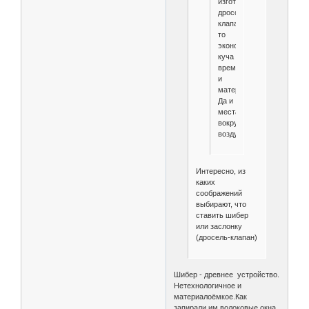
изготовления
дроссель
клапана,
то
экономится
куча
времени
и
материала.
Да и
места
вокруг
воздуховода.
Интересно, из
каких
соображений
выбирают, что
ставить шибер
или заслонку
(дросель-клапан)
Шибер - древнее устройство.
Нетехнологичное и
материалоёмкое.Как
запирали им волоковые окна