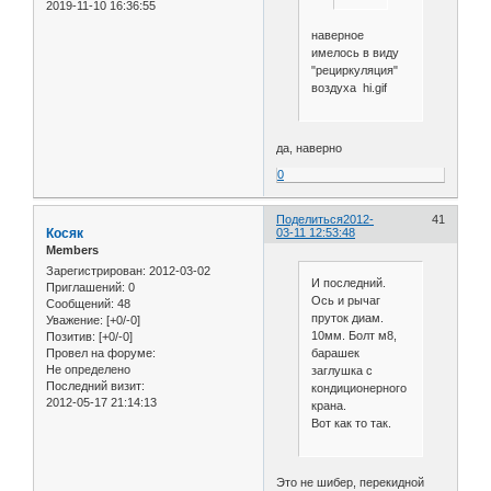
2019-11-10 16:36:55
наверное
имелось в виду
"рециркуляция"
воздуха hi.gif
да, наверно
0
Поделиться
2012-
41
Косяк
03-11 12:53:48
Members
Зарегистрирован
: 2012-03-02
И последний.
Приглашений:
0
Ось и рычаг
Сообщений:
48
пруток диам.
Уважение:
[+0/-0]
10мм. Болт м8,
Позитив:
[+0/-0]
барашек
Провел на форуме:
Не определено
заглушка с
Последний визит:
кондиционерного
2012-05-17 21:14:13
крана.
Вот как то так.
Это не шибер, перекидной