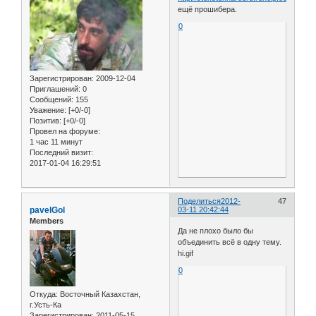
ещё прошибера.
0
Зарегистрирован
: 2009-12-04
Приглашений:
0
Сообщений:
155
Уважение:
[+0/-0]
Позитив:
[+0/-0]
Провел на форуме:
1 час 11 минут
Последний визит:
2017-01-04 16:29:51
Поделиться
2012-
47
pavelGol
03-11 20:42:44
Members
Да не плохо было бы
объединить всё в одну тему.
hi.gif
0
Откуда:
Восточный Казахстан,
г.Усть-Ка
Зарегистрирован
: 2011-05-15