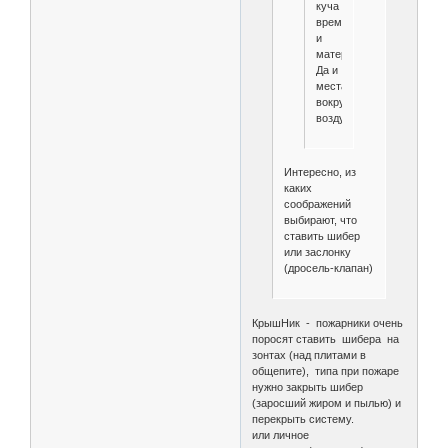
куча
времени
и
материала.
Да и
места
вокруг
воздуховода.
Интересно, из
каких
соображений
выбирают, что
ставить шибер
или заслонку
(дросель-клапан)
КрышНик - пожарники очень
поросят ставить шибера на
зонтах (над плитами в
общепите), типа при пожаре
нужно закрыть шибер
(заросший жиром и пылью) и
перекрыть систему.
или личное