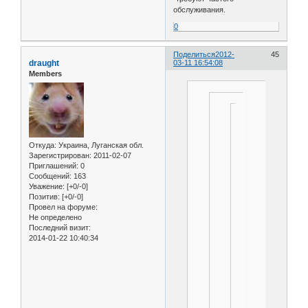
обслуживания.
0
Поделиться
2012-
45
draught
03-11 16:54:08
Members
Если
есть
возможность
Откуда:
Украина, Луганская обл.
приобрести
Зарегистрирован
: 2011-02-07
унифицированные
Приглашений:
0
детали
Сообщений:
163
для
Уважение:
[+0/-0]
изготовления
Позитив:
[+0/-0]
дроссель
Провел на форуме:
клапана,
Не определено
то
Последний визит:
2014-01-22 10:40:34
экономится
куча
времени
и
материала.
Да
и