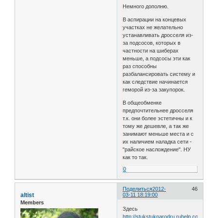
Немного дополню.
В аспирации на концевых
участках не желательно
устанавливать дросселя из-
за подсосов, которых в
частности на шиберах
меньше, а подсосы эти как
раз способны
разбалансировать систему и
как следствие начинается
геморой из-за закупорок.
В общеобменке
предпочтительнее дросселя
т.к. они более эстетичны и к
тому же дешевле, а так же
занимают меньше места и с
их наличием наладка сети -
"райское наслождение". НУ
как то так.
0
Поделиться
2012-
46
altist
03-11 18:19:00
Members
Здесь
http://stukstuknarodru.ruhelp.com/index