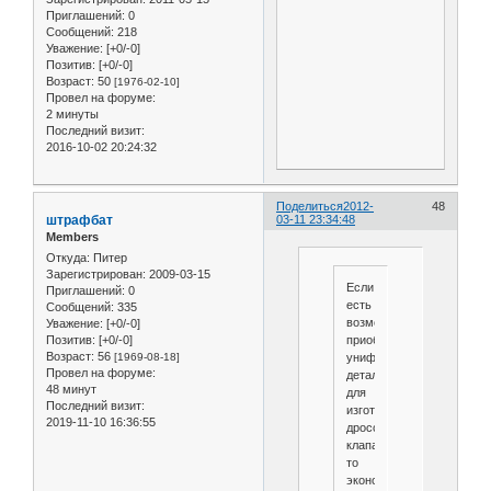
Приглашений:
0
Сообщений:
218
Уважение:
[+0/-0]
Позитив:
[+0/-0]
Возраст:
50
[1976-02-10]
Провел на форуме:
2 минуты
Последний визит:
2016-10-02 20:24:32
Поделиться
2012-
48
штрафбат
03-11 23:34:48
Members
Откуда:
Питер
Зарегистрирован
: 2009-03-15
Если
Приглашений:
0
есть
Сообщений:
335
возможность
Уважение:
[+0/-0]
приобрести
Позитив:
[+0/-0]
Возраст:
56
унифицированные
[1969-08-18]
Провел на форуме:
детали
48 минут
для
Последний визит:
изготовления
2019-11-10 16:36:55
дроссель
клапана,
то
экономится