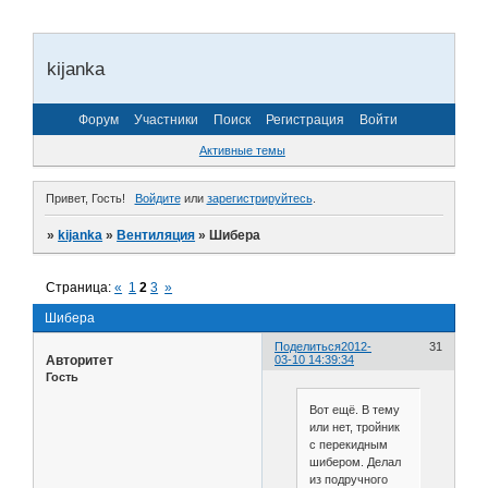
kijanka
Форум
Участники
Поиск
Регистрация
Войти
Активные темы
Привет, Гость!
Войдите
или
зарегистрируйтесь
.
»
kijanka
»
Вентиляция
»
Шибера
Страница:
«
1
2
3
»
Шибера
Поделиться
2012-
31
Авторитет
03-10 14:39:34
Гость
Вот ещё. В тему
или нет, тройник
с перекидным
шибером. Делал
из подручного