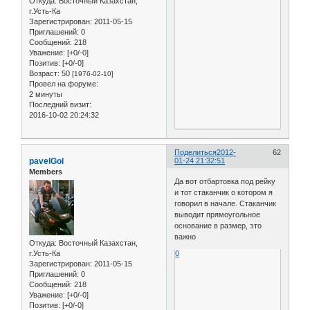
Откуда:
Восточный Казахстан,
г.Усть-Ка
Зарегистрирован
: 2011-05-15
Приглашений:
0
Сообщений:
218
Уважение:
[+0/-0]
Позитив:
[+0/-0]
Возраст:
50
[1976-02-10]
Провел на форуме:
2 минуты
Последний визит:
2016-10-02 20:24:32
Поделиться
2012-
62
pavelGol
01-24 21:32:51
Members
Да вот отбартовка под рейку
и тот стаканчик о котором я
говорил в начале. Стаканчик
выводит прямоугольное
основание в размер, это
важно
Откуда:
Восточный Казахстан,
0
г.Усть-Ка
Зарегистрирован
: 2011-05-15
Приглашений:
0
Сообщений:
218
Уважение:
[+0/-0]
Позитив:
[+0/-0]