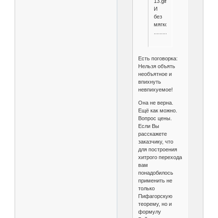
13.gif
И
без
мягкой
.........
Есть поговорка:
Нельзя объять
необъятное и
впихнуть
невпихуемое!
Она не верна.
Ещё как можно.
Вопрос цены.
Если Вы
расскажете
заказчику, что
для построения
хитрого перехода
вам
понадобилось
применить не
только
Пифагорскую
теорему, но и
формулу