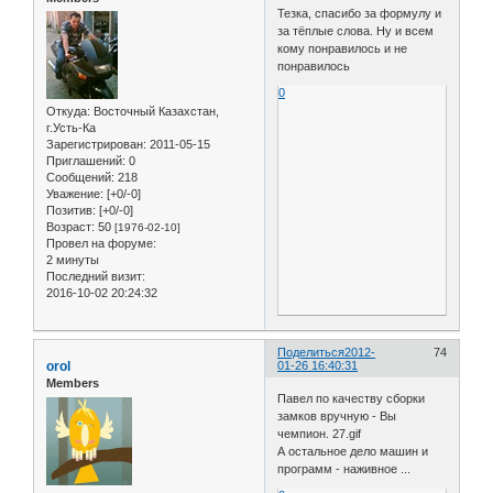
Тезка, спасибо за формулу и
за тёплые слова. Ну и всем
кому понравилось и не
понравилось
0
Откуда:
Восточный Казахстан,
г.Усть-Ка
Зарегистрирован
: 2011-05-15
Приглашений:
0
Сообщений:
218
Уважение:
[+0/-0]
Позитив:
[+0/-0]
Возраст:
50
[1976-02-10]
Провел на форуме:
2 минуты
Последний визит:
2016-10-02 20:24:32
Поделиться
2012-
74
orol
01-26 16:40:31
Members
Павел по качеству сборки
замков вручную - Вы
чемпион. 27.gif
А остальное дело машин и
программ - наживное ...