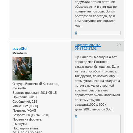
подумали, что он опять их
обманывает и в этот раз не
пришли на помощь. Волки
растерзали полстада, да и
сам пастушок еле остался
жив.
0
Поделиться
2012-
79
pavelGol
01-29 16:23:02
Members
Ну Паша ты молодец! А тот
переход что Ростовец
заказывал я бы сделал. Если
не тем способом что описал
так другим, по колхозному. С
прямоугольника на квадрат, а
Откуда:
Восточный Казахстан,
потом заглушка с круглой
г.Усть-Ка
врезкой. Высота в его
Зарегистрирован
: 2011-05-15
параметрах очень маленькая
Приглашений:
0
по этому трудно
Сообщений:
218
сделать(1000 х 600 /
Уважение:
[+0/-0]
диам.900 с высотой 300)
Позитив:
[+0/-0]
Возраст:
50
[1976-02-10]
0
Провел на форуме:
2 минуты
Последний визит:
2016-10-02 20:24:32