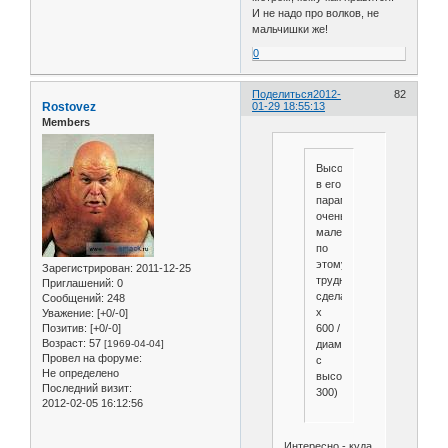
И не надо про волков, не
мальчишки же!
0
Поделиться
2012-
82
Rostovez
01-29 18:55:13
Members
Высота
в его
параметрах
очень
маленькая
по
этому
Зарегистрирован
: 2011-12-25
трудно
Приглашений:
0
сделать(1000
Сообщений:
248
х
Уважение:
[+0/-0]
600 /
Позитив:
[+0/-0]
Возраст:
57
диам.900
[1969-04-04]
Провел на форуме:
с
Не определено
высотой
Последний визит:
300)
2012-02-05 16:12:56
Интересно - куда