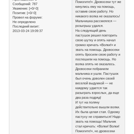
Помогите!». Дровосеки тут же
Сообщений:
787
кинулись ему на помощь,
Уважение:
[+0/-0]
оставив свою работу. Но
Позитив:
[+0/-0]
никакого волка не оказалось!
Провел на форуме:
Мальчишка рассмеялся —
Не определено
розыгрыш удался.
Последний визит:
На следующий день
2013-03-24 19:09:37
пастушок решил повторить
свою шутку и опять начал
громко кричать «Волки!» и
звать на помощь. Дровосеки
опять бросили свою работу и
поспешили на помощь. Но
волка опять не оказалось.
Дровосеки побранили
мальчика и ушли. Пастушок
был очень доволен своей
веселой выдумкой — не
каждому удается так
разыграть взрослых, да еще
два раза подряд!
И тут на поляну
действительно вышли волки.
Их была целая стая. Одному
пастуху не справиться! Надо
звать на помощь! Мальчик
стал кричать: «Волки! Волки!
Помогите!», но дровосеки