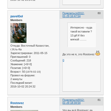
Поделиться
2012-
80
pavelGol
01-29 16:47:54
Members
Интересно - куда
такой вставили ?
13.gif И без
мягкой .........
Откуда:
Восточный Казахстан,
г.Усть-Ка
Зарегистрирован
: 2011-05-15
Да это не я, это Rostovez
Приглашений:
0
0
Сообщений:
218
Уважение:
[+0/-0]
Позитив:
[+0/-0]
Возраст:
50
[1976-02-10]
Провел на форуме:
2 минуты
Последний визит:
2016-10-02 20:24:32
Поделиться
2012-
81
Rostovez
01-29 18:34:54
Members
Что вы всё Rostovez да