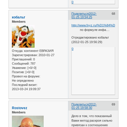
0
Поделиться
2012-
68
кобальт
01-25 19:54:25
Members
http://www.fxyz.ru/%D1%84%D0%B
по формуле инфа....
Отредактировано кобальт
(2012-01-25 19:56:29)
0
Откуда:
континент ЕВРАЗИЯ
Зарегистрирован
: 2010-01-27
Приглашений:
0
Сообщений:
787
Уважение:
[+0/-0]
Позитив:
[+0/-0]
Провел на форуме:
Не определено
Последний визит:
2013-03-24 19:09:37
Поделиться
2012-
69
Rostovez
01-25 19:58:30
Members
Дело в том, что показанный
Вами метод раскроя сильно
привязан к соотношению