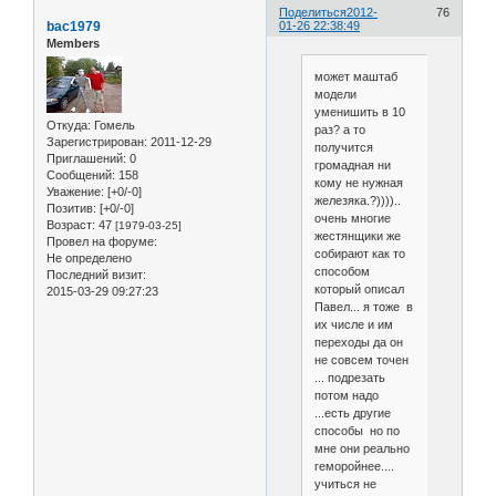
Поделиться
2012-
76
bac1979
01-26 22:38:49
Members
может маштаб
модели
уменишить в 10
Откуда:
Гомель
раз? а то
Зарегистрирован
: 2011-12-29
получится
Приглашений:
0
громадная ни
Сообщений:
158
кому не нужная
Уважение:
[+0/-0]
железяка.?))))..
Позитив:
[+0/-0]
очень многие
Возраст:
47
[1979-03-25]
жестянщики же
Провел на форуме:
собирают как то
Не определено
способом
Последний визит:
который описал
2015-03-29 09:27:23
Павел... я тоже в
их числе и им
переходы да он
не совсем точен
... подрезать
потом надо
...есть другие
способы но по
мне они реально
геморойнее....
учиться не