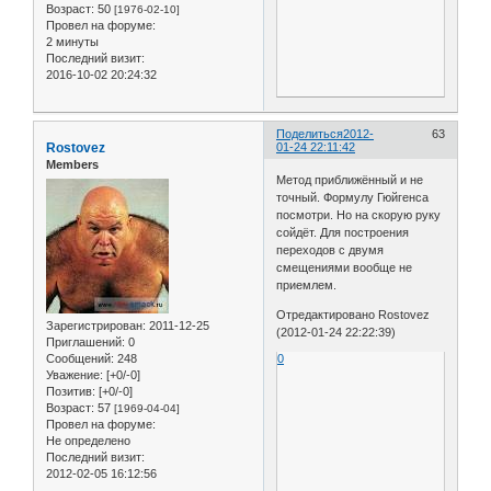
Возраст:
50
[1976-02-10]
Провел на форуме:
2 минуты
Последний визит:
2016-10-02 20:24:32
Поделиться
2012-
63
Rostovez
01-24 22:11:42
Members
Метод приближённый и не
точный. Формулу Гюйгенса
посмотри. Но на скорую руку
сойдёт. Для построения
переходов с двумя
смещениями вообще не
приемлем.
Отредактировано Rostovez
Зарегистрирован
: 2011-12-25
(2012-01-24 22:22:39)
Приглашений:
0
Сообщений:
248
0
Уважение:
[+0/-0]
Позитив:
[+0/-0]
Возраст:
57
[1969-04-04]
Провел на форуме:
Не определено
Последний визит:
2012-02-05 16:12:56