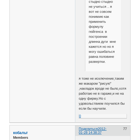
стыдно стыдно
не учиться .. я
вот не совсем
понимию как
применить
формулу
гюйгенса в
построении
длинна дуги мне
кажется но но я
могу ошибаться
равна половине
развертки.
я тоже не исключение,таким
же макаром "рисую"
,накладок вроде не было,хотя
работаю не в гараже,и не на
одну фирму.Но с
удовольствием поучился бы
если бы научили.
0
Поделиться
2012-
77
кобальт
01-28 14:38:37
Members