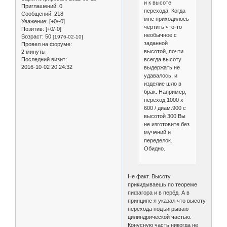
и к высоте
Приглашений:
0
перехода. Когда
Сообщений:
218
мне приходилось
Уважение:
[+0/-0]
чертить что-то
Позитив:
[+0/-0]
необычное с
Возраст:
50
[1976-02-10]
заданной
Провел на форуме:
высотой, почти
2 минуты
Последний визит:
всегда высоту
2016-10-02 20:24:32
выдержать не
удавалось, и
изделие шло в
брак. Например,
переход 1000 х
600 / диам.900 с
высотой 300 Вы
не изготовите без
мучений и
переделок.
Обидно.
Не факт. Высоту
прикидываешь по теореме
пифагора и в перёд. А в
принципе я указал что высоту
перехода подъигрываю
цилиндрической частью.
Конусную часть никогда не