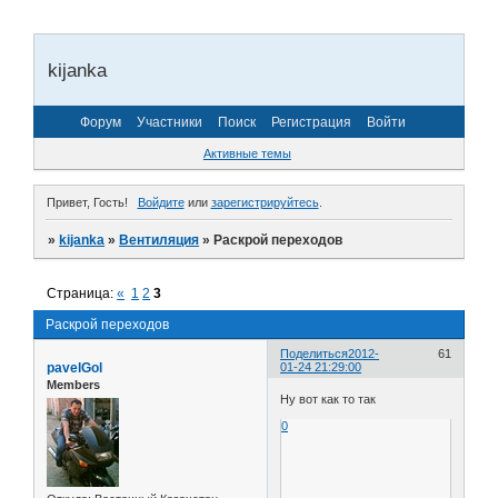
kijanka
Форум
Участники
Поиск
Регистрация
Войти
Активные темы
Привет, Гость!
Войдите
или
зарегистрируйтесь
.
»
kijanka
»
Вентиляция
»
Раскрой переходов
Страница:
«
1
2
3
Раскрой переходов
Поделиться
2012-
61
pavelGol
01-24 21:29:00
Members
Ну вот как то так
0