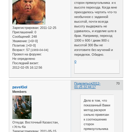
сторон прямоугольника и к
высоте перехода. Когда мне
приходилось чертить что-то
необычное с заданной
высотой, почти всегда
высоту выдержать не
Зарегистрирован
: 2011-12-25
удавалось, и изделие шло в
Приглашений:
0
брак. Например, переход
Сообщений:
248
1000 х 600 / диам.900 с
Уважение:
[+0/-0]
высотой 300 Вы не
Позитив:
[+0/-0]
Возраст:
57
изготовите без мучений и
[1969-04-04]
Провел на форуме:
переделок. Обидно.
Не определено
0
Последний визит:
2012-02-05 16:12:56
Поделиться
2012-
70
pavelGol
01-25 22:44:17
Members
Дело в том, что
показанный Вами
метод раскроя
сильно привязан
к соотношению
Откуда:
Восточный Казахстан,
сторон
г.Усть-Ка
прямоугольника
Зарегистрирован
: 2011-05-15