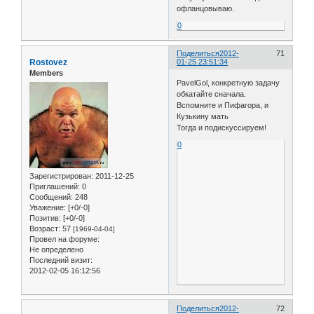
офланцовываю.
0
Поделиться
2012-
71
Rostovez
01-25 23:51:34
Members
PavelGol, конкретную задачу
обкатайте сначала.
Вспомните и Пифагора, и
Кузькину мать
Тогда и подискуссируем!
0
Зарегистрирован
: 2011-12-25
Приглашений:
0
Сообщений:
248
Уважение:
[+0/-0]
Позитив:
[+0/-0]
Возраст:
57
[1969-04-04]
Провел на форуме:
Не определено
Последний визит:
2012-02-05 16:12:56
Поделиться
2012-
72