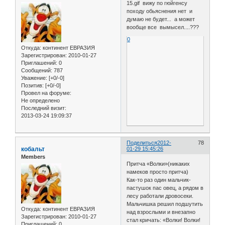
15.gif вижу по гюйгенсу
походу обьяснения нет и
думаю не будет... а может
вообще все вымысел....???
0
Откуда:
континент ЕВРАЗИЯ
Зарегистрирован
: 2010-01-27
Приглашений:
0
Сообщений:
787
Уважение:
[+0/-0]
Позитив:
[+0/-0]
Провел на форуме:
Не определено
Последний визит:
2013-03-24 19:09:37
Поделиться
2012-
78
кобальт
01-29 15:45:26
Members
Притча «Волки»(никаких
намеков просто притча)
Как-то раз один мальчик-
пастушок пас овец, а рядом в
лесу работали дровосеки.
Мальчишка решил подшутить
Откуда:
континент ЕВРАЗИЯ
над взрослыми и внезапно
Зарегистрирован
: 2010-01-27
стал кричать: «Волки! Волки!
Приглашений:
0