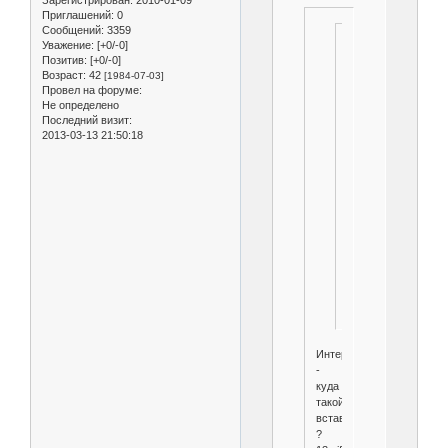
Зарегистрирован
: 2010-01-09
Приглашений:
0
Сообщений:
3359
Высота
Уважение:
[+0/-0]
в
Позитив:
[+0/-0]
Возраст:
42
его
[1984-07-03]
Провел на форуме:
параметрах
Не определено
очень
Последний визит:
маленькая
2013-03-13 21:50:18
по
этому
трудно
сделать(1000
х
600
/
диам.900
с
высотой
300)
Интересно
-
куда
такой
вставили
?