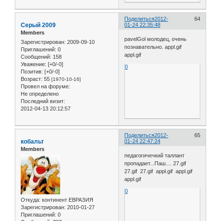
Поделиться
2012-
64
Серый 2009
01-24 22:35:48
Members
pavelGol молодец, очень
Зарегистрирован
: 2009-09-10
познавательно. appl.gif
Приглашений:
0
appl.gif
Сообщений:
158
Уважение:
[+0/-0]
0
Позитив:
[+0/-0]
Возраст:
55
[1970-10-16]
Провел на форуме:
Не определено
Последний визит:
2012-04-13 20:12:57
Поделиться
2012-
65
кобальт
01-24 22:47:24
Members
педагогичечкий таллант
пропадает...Паш.... 27.gif
27.gif 27.gif appl.gif appl.gif
appl.gif
0
Откуда:
континент ЕВРАЗИЯ
Зарегистрирован
: 2010-01-27
Приглашений:
0