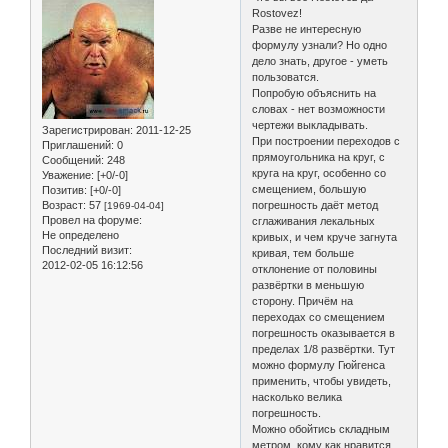
Rostovez!
Разве не интересную
формулу узнали? Но одно
дело знать, другое - уметь
пользоватся.
Попробую объяснить на
словах - нет возможности
чертежи выкладывать.
Зарегистрирован
: 2011-12-25
При построении переходов с
Приглашений:
0
прямоугольника на круг, с
Сообщений:
248
круга на круг, особенно со
Уважение:
[+0/-0]
смещением, большую
Позитив:
[+0/-0]
Возраст:
57
погрешность даёт метод
[1969-04-04]
Провел на форуме:
сглаживания лекальных
Не определено
кривых, и чем круче загнута
Последний визит:
кривая, тем больше
2012-02-05 16:12:56
отклонение от половины
развёртки в меньшую
сторону. Причём на
переходах со смещением
погрешность оказывается в
пределах 1/8 развёртки. Тут
можно формулу Гюйгенса
применить, чтобы увидеть,
насколько велика
погрешность.
Можно обойтись складным
метром, кому как нравится.