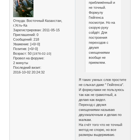
приближённый и
не точный.
Формулу
Гюйгенса
Откуда:
Восточный Казахстан,
посмотри. Но на
г.Усть-Ка
скорую руку
Зарегистрирован
: 2011-05-15
сойдёт. Для
Приглашений:
0
построения
Сообщений:
218
переходов с
Уважение:
[+0/-0]
двумя
Позитив:
[+0/-0]
смещениями
Возраст:
50
[1976-02-10]
вообще не
Провел на форуме:
приемлем.
2 минуты
Последний визит:
2016-10-02 20:24:32
Я таких умных слов простите
не слыхал даже " Гюйгенса".
И формулами не пользуюсь
так как не грамотный, а
делаю как видел.
Переход с двумя
смещениями называю
двухмалочным и делаю по
малкам.
На счёт того что не точный
метод не спорю, но все
размеры выдерживаю.