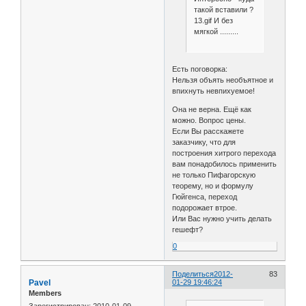
такой вставили ?
13.gif И без
мягкой .........
Есть поговорка:
Нельзя объять необъятное и
впихнуть невпихуемое!
Она не верна. Ещё как
можно. Вопрос цены.
Если Вы расскажете
заказчику, что для
построения хитрого перехода
вам понадобилось применить
не только Пифагорскую
теорему, но и формулу
Гюйгенса, переход
подорожает втрое.
Или Вас нужно учить делать
гешефт?
0
Поделиться
2012-
83
Pavel
01-29 19:46:24
Members