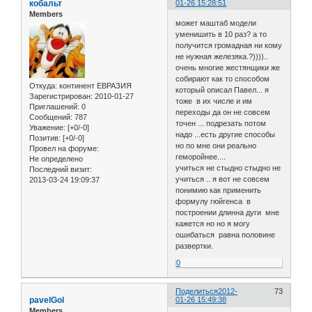
кобальт
01-26 15:28:51
Members
может маштаб модели
уменишить в 10 раз? а то
получится громадная ни кому
не нужная железяка.?))))..
очень многие жестянщики же
собирают как то способом
Откуда:
континент ЕВРАЗИЯ
который описал Павел... я
Зарегистрирован
: 2010-01-27
тоже в их числе и им
Приглашений:
0
переходы да он не совсем
Сообщений:
787
точен ... подрезать потом
Уважение:
[+0/-0]
надо ...есть другие способы
Позитив:
[+0/-0]
но по мне они реально
Провел на форуме:
геморойнее....
Не определено
учиться не стыдно стыдно не
Последний визит:
учиться .. я вот не совсем
2013-03-24 19:09:37
понимию как применить
формулу гюйгенса в
построении длинна дуги мне
кажется но но я могу
ошибаться равна половине
развертки.
0
Поделиться
2012-
73
pavelGol
01-26 15:49:38
Members