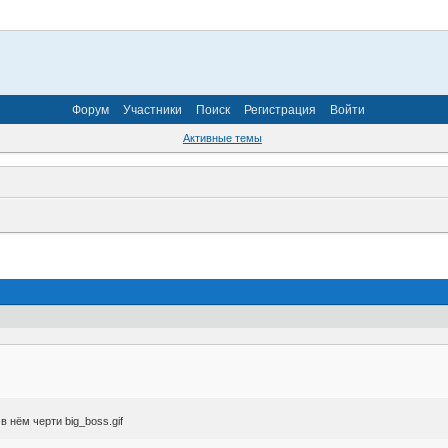
Форум
Участники
Поиск
Регистрация
Войти
Активные темы
 нём черти big_boss.gif