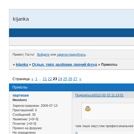
kijanka
Привет, Гость!
Войдите
или
зарегистрируйтесь
.
»
kijanka
»
Отдых, трёп, разборки, прочий флуд
»
Приколы
Страница:
«
1
…
21
22
23
24
25
26
27
»
Приколы
партизан
Поделиться
2012-02-22 11:13:51
Members
Зарегистрирован
: 2009-07-13
Приглашений:
0
Сообщений:
35
Уважение:
[+0/-0]
Позитив:
[+0/-0]
чем тише омут,тем профессинальнее в
Провел на форуме:
Не определено
0