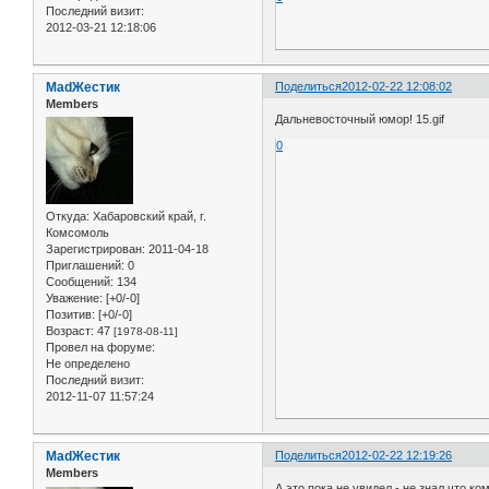
Последний визит:
2012-03-21 12:18:06
MadЖестик
Поделиться
2012-02-22 12:08:02
Members
Дальневосточный юмор! 15.gif
0
Откуда:
Хабаровский край, г.
Комсомоль
Зарегистрирован
: 2011-04-18
Приглашений:
0
Сообщений:
134
Уважение:
[+0/-0]
Позитив:
[+0/-0]
Возраст:
47
[1978-08-11]
Провел на форуме:
Не определено
Последний визит:
2012-11-07 11:57:24
MadЖестик
Поделиться
2012-02-22 12:19:26
Members
А это пока не увидел - не знал что к