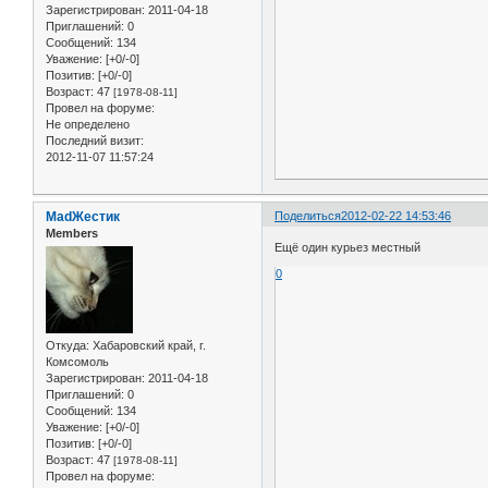
Зарегистрирован
: 2011-04-18
Приглашений:
0
Сообщений:
134
Уважение:
[+0/-0]
Позитив:
[+0/-0]
Возраст:
47
[1978-08-11]
Провел на форуме:
Не определено
Последний визит:
2012-11-07 11:57:24
MadЖестик
Поделиться
2012-02-22 14:53:46
Members
Ещё один курьез местный
0
Откуда:
Хабаровский край, г.
Комсомоль
Зарегистрирован
: 2011-04-18
Приглашений:
0
Сообщений:
134
Уважение:
[+0/-0]
Позитив:
[+0/-0]
Возраст:
47
[1978-08-11]
Провел на форуме: