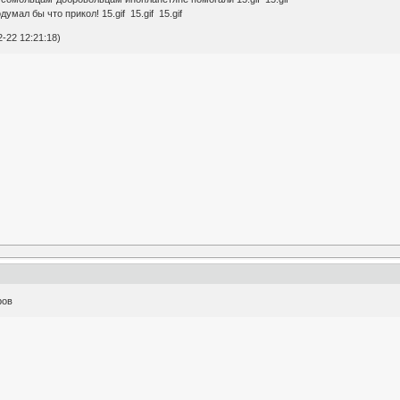
умал бы что прикол! 15.gif 15.gif 15.gif
-22 12:21:18)
ров