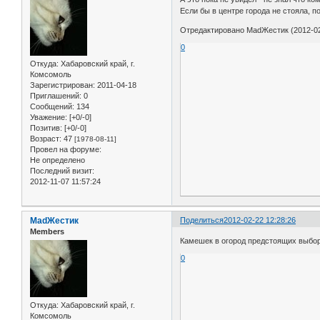
Если бы в центре города не стояла, под
Отредактировано MadЖестик (2012-02
0
Откуда:
Хабаровский край, г.
Комсомоль
Зарегистрирован
: 2011-04-18
Приглашений:
0
Сообщений:
134
Уважение:
[+0/-0]
Позитив:
[+0/-0]
Возраст:
47
[1978-08-11]
Провел на форуме:
Не определено
Последний визит:
2012-11-07 11:57:24
MadЖестик
Поделиться
2012-02-22 12:28:26
Members
Камешек в огород предстоящих выбо
0
Откуда:
Хабаровский край, г.
Комсомоль