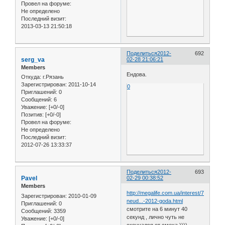
Провел на форуме:
Не определено
Последний визит:
2013-03-13 21:50:18
Поделиться
2012-
692
serg_va
02-28 21:06:21
Members
Ендова.
Откуда:
г.Рязань
Зарегистрирован
: 2011-10-14
0
Приглашений:
0
Сообщений:
6
Уважение:
[+0/-0]
Позитив:
[+0/-0]
Провел на форуме:
Не определено
Последний визит:
2012-07-26 13:33:37
Поделиться
2012-
693
Pavel
02-29 00:38:52
Members
http://megalife.com.ua/interest/73926-
Зарегистрирован
: 2010-01-09
neud...-2012-goda.html
Приглашений:
0
смотрите на 6 минут 40
Сообщений:
3359
секунд , лично чуть не
Уважение:
[+0/-0]
скончался от смеха ))))