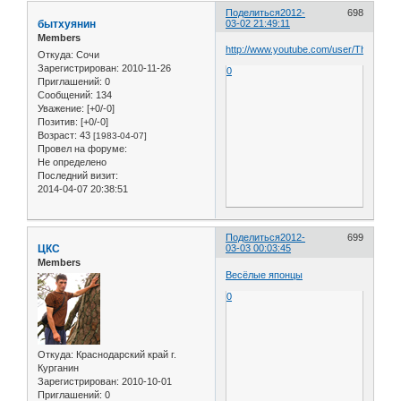
Поделиться
2012-
698
бытхуянин
03-02 21:49:11
Members
http://www.youtube.com/user/ThisIsHor
Откуда:
Сочи
Зарегистрирован
: 2010-11-26
0
Приглашений:
0
Сообщений:
134
Уважение:
[+0/-0]
Позитив:
[+0/-0]
Возраст:
43
[1983-04-07]
Провел на форуме:
Не определено
Последний визит:
2014-04-07 20:38:51
Поделиться
2012-
699
ЦКС
03-03 00:03:45
Members
Весёлые японцы
0
Откуда:
Краснодарский край г.
Курганин
Зарегистрирован
: 2010-10-01
Приглашений:
0