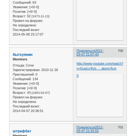
Сообщений:
63
Уважение:
[+0/-0]
Позитив:
[+0/-0]
Возраст:
52
[1973-11-13]
Провел на форуме:
Не определено
Последний визит:
2014-05-08 23:17:07
Поделиться
2012-
700
бытхуянин
03-07 21:07:43
Members
http://www.youtube.com/watch?
Откуда:
Сочи
v=GuoLx4Uo … ature=fvsr
Зарегистрирован
: 2010-11-26
Приглашений:
0
0
Сообщений:
134
Уважение:
[+0/-0]
Позитив:
[+0/-0]
Возраст:
43
[1983-04-07]
Провел на форуме:
Не определено
Последний визит:
2014-04-07 20:38:51
Поделиться
2012-
701
штрафбат
03-07 21:42:02
Members