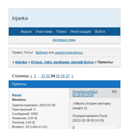
kijanka
Форум
Участники
Поиск
Регистрация
Войти
Активные темы
Привет, Гость!
Войдите
или
зарегистрируйтесь
.
»
kijanka
»
Отдых, трёп, разборки, прочий флуд
»
Приколы
Страница:
«
1
…
22
23
24
25
26
27
»
Приколы
Поделиться
2012-
691
Pavel
02-28 00:13:43
Members
:rolleyes:сегодня аватарку
Зарегистрирован
: 2010-01-09
увидел )))
Приглашений:
0
Сообщений:
3359
Отредактировано Pavel
Уважение:
[+0/-0]
(2012-02-28 00:14:19)
Позитив:
[+0/-0]
Возраст:
42
[1984-07-03]
0