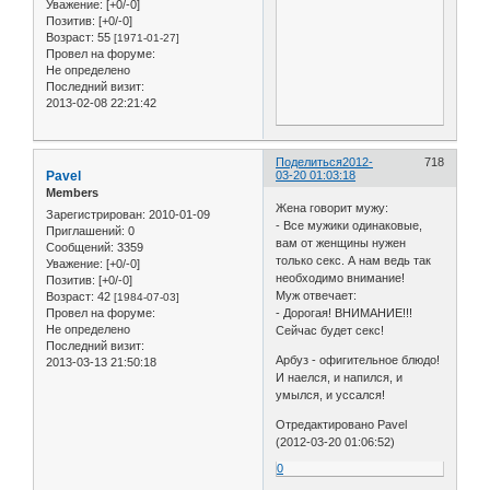
Уважение:
[+0/-0]
Позитив:
[+0/-0]
Возраст:
55
[1971-01-27]
Провел на форуме:
Не определено
Последний визит:
2013-02-08 22:21:42
Поделиться
2012-
718
Pavel
03-20 01:03:18
Members
Жена говорит мужу:
Зарегистрирован
: 2010-01-09
- Все мужики одинаковые,
Приглашений:
0
вам от женщины нужен
Сообщений:
3359
только секс. А нам ведь так
Уважение:
[+0/-0]
необходимо внимание!
Позитив:
[+0/-0]
Муж отвечает:
Возраст:
42
[1984-07-03]
Провел на форуме:
- Дорогая! ВНИМАНИЕ!!!
Не определено
Сейчас будет секс!
Последний визит:
Арбуз - офигительное блюдо!
2013-03-13 21:50:18
И наелся, и напился, и
умылся, и уссался!
Отредактировано Pavel
(2012-03-20 01:06:52)
0