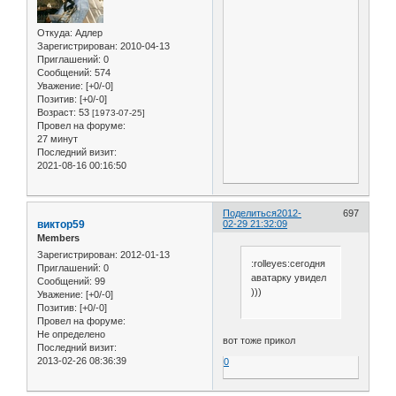
Откуда:
Адлер
Зарегистрирован
: 2010-04-13
Приглашений:
0
Сообщений:
574
Уважение:
[+0/-0]
Позитив:
[+0/-0]
Возраст:
53
[1973-07-25]
Провел на форуме:
27 минут
Последний визит:
2021-08-16 00:16:50
Поделиться
2012-
697
виктор59
02-29 21:32:09
Members
Зарегистрирован
: 2012-01-13
:rolleyes:сегодня
Приглашений:
0
аватарку увидел
Сообщений:
99
)))
Уважение:
[+0/-0]
Позитив:
[+0/-0]
Провел на форуме:
Не определено
вот тоже прикол
Последний визит:
2013-02-26 08:36:39
0