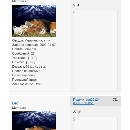
Members
5.gif
0
Откуда:
Украина, Казатин
Зарегистрирован
: 2009-01-07
Приглашений:
0
Сообщений:
27
Уважение:
[+0/-0]
Позитив:
[+0/-0]
Возраст:
55
[1971-01-27]
Провел на форуме:
Не определено
Последний визит:
2013-02-08 22:21:42
Поделиться
2012-
711
Leo
03-18 19:08:29
Members
27.gif
0