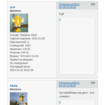
Поделиться
2012-
695
orol
02-29 01:50:21
Members
5.gif
0
Откуда:
Украина, Киев
Зарегистрирован
: 2011-01-28
Приглашений:
0
Сообщений:
1307
Уважение:
[+0/-0]
Позитив:
[+0/-0]
Возраст:
63
[1962-12-20]
Провел на форуме:
Не определено
Последний визит:
2013-10-22 18:02:55
Поделиться
2012-
696
Akela
02-29 11:25:07
Members
Гастарбайтеры как дети - всё
сломают
0