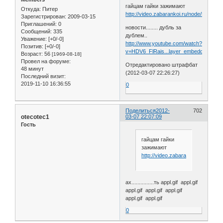
гайцам гайки зажимают
Откуда:
Питер
http://video.zabarankoi.ru/node/5931
Зарегистрирован
: 2009-03-15
Приглашений:
0
новости........ дубль за
Сообщений:
335
дублем..
Уважение:
[+0/-0]
http://www.youtube.com/watch?
Позитив:
[+0/-0]
v=HDV6_FlRais...layer_embedded#
!
Возраст:
56
[1969-08-18]
Провел на форуме:
Отредактировано штрафбат
48 минут
(2012-03-07 22:26:27)
Последний визит:
2019-11-10 16:36:55
0
Поделиться
2012-
702
otecotec1
03-07 22:07:09
Гость
гайцам гайки
зажимают
http://video.zabarankoi.ru/node/5
ах...............ть appl.gif appl.gif
appl.gif appl.gif appl.gif
appl.gif appl.gif
0