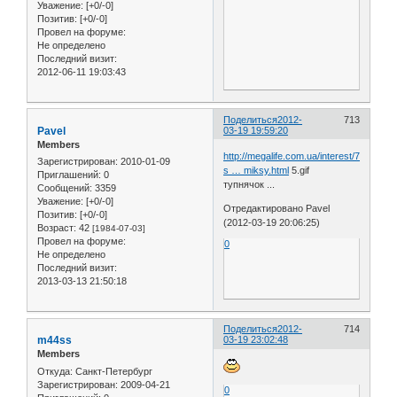
Уважение:
[+0/-0]
Позитив:
[+0/-0]
Провел на форуме:
Не определено
Последний визит:
2012-06-11 19:03:43
Поделиться
2012-
713
Pavel
03-19 19:59:20
Members
http://megalife.com.ua/interest/74399-
Зарегистрирован
: 2010-01-09
s … miksy.html
5.gif
Приглашений:
0
тупнячок ...
Сообщений:
3359
Уважение:
[+0/-0]
Отредактировано Pavel
Позитив:
[+0/-0]
(2012-03-19 20:06:25)
Возраст:
42
[1984-07-03]
Провел на форуме:
0
Не определено
Последний визит:
2013-03-13 21:50:18
Поделиться
2012-
714
m44ss
03-19 23:02:48
Members
Откуда:
Санкт-Петербург
Зарегистрирован
: 2009-04-21
0