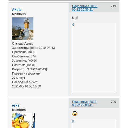
Поделиться
2012-
719
Akela
03-22 10:36:21
Members
5.gif
0
Откуда:
Адлер
Зарегистрирован
: 2010-04-13
Приглашений:
0
Сообщений:
574
Уважение:
[+0/-0]
Позитив:
[+0/-0]
Возраст:
53
[1973-07-25]
Провел на форуме:
27 минут
Последний визит:
2021-08-16 00:16:50
Поделиться
2012-
720
erks
03-22 22:00:41
Members
0