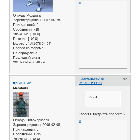
0
Откуда:
Молдова
Зарегистрирован
: 2007-06-28
Приглашений:
0
Сообщений:
718
Уважение:
[+0/-0]
Позитив:
[+0/-0]
Возраст:
48
[1978-04-04]
Провел на форуме:
Не определено
Последний визит:
2013-06-19 00:48:49
Поделиться
2010-
92
КрышНик
04-01 21:44:28
Members
27.gif
Класс! Откуда эта прелесть?
Откуда:
Новочеркасск
0
Зарегистрирован
: 2006-02-08
Приглашений:
0
Сообщений:
1295
Уважение:
[+0/-0]