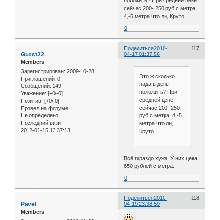
положить? При средней цене
сейчас 200- 250 руб с метра.
4,-5 метра что ли, Круто.
0
Поделиться
2010-
117
Guest22
04-17 01:37:56
Members
Зарегистрирован
: 2009-10-28
Это ж сколько
Приглашений:
0
нада в день
Сообщений:
249
положить? При
Уважение:
[+0/-0]
средней цене
Позитив:
[+0/-0]
сейчас 200- 250
Провел на форуме:
Не определено
руб с метра. 4,-5
Последний визит:
метра что ли,
2012-01-15 13:37:13
Круто.
Всё гораздо хуже. У них цена
850 рублей с метра.
0
Поделиться
2010-
118
Pavel
04-19 23:38:59
Members