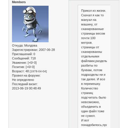
Members
Прикол из жизни.
Скачал я как то
мануал на
машину, от
сканированные
страницы весом
почти 100
метров.
Откуда:
Молдова
страницы от
Зарегистрирован
: 2007-06-28
сканированны
Приглашений:
0
отдельными
Сообщений:
718
файлами,разделы
Уважение:
[+0/-0]
разбиты по
Позитив:
[+0/-0]
буквам, потом
Возраст:
48
[1978-04-04]
подразделы ни и
Провел на форуме:
так далее. И все
Не определено
в перемешку.
Последний визит:
2013-06-19 00:48:49
Количество
страниц
подсчитать было
невозможно,
объединить в
один файл тоже
не сумел.
И вот
понадобилось,проблемы