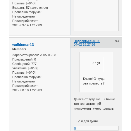
Позитив:
[+0/-0]
Возраст:
57
[1969-04-06]
Провел на форуме:
Не определено
Последний визит:
2015-09-14 17:12:09
Поделиться
2010-
93
wolfdemar13
04-02 18:27:56
Members
Зарегистрирован
: 2005-06-08
Приглашений:
0
27.gif
Сообщений:
777
Уважение:
[+0/-0]
Позитив:
[+0/-0]
Провел на форуме:
Класс! Откуда
Не определено
эта прелесть?
Последний визит:
2012-08-18 17:26:03
Да все от туда же.... Они не
только настоящий
инструмент умеют делать
.....
Еще и для души...
0