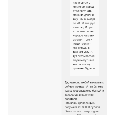
нас в связи с
кризисом народ
стал получать
меньше денег и
то у них выходит
по 20-30 тыс.руб.
в месяц. И при
этом они так не
хорошо на меня
смотрят того и
гляди грохнут
где-нибудь в
тёмном углу. А
тут оказывается,
люди могут на 6
тыс. в месяц
прожить. Чудеса.
Да, наверно любой начальник
сейчас мечтает А где бы мне
таких кровельщиков бы найти
за 6000,да и ещё чтоб
работали.
Это ваши кровельщики
получают 20-30000 рублей.
Это ж сколько нада в день