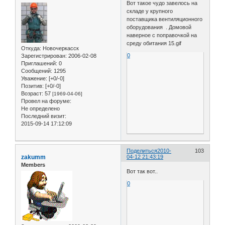
Вот такое чудо завелось на
складе у крупного
поставщика вентиляционного
оборудования . Домовой
наверное с поправочкой на
среду обитания 15.gif
Откуда:
Новочеркасск
0
Зарегистрирован
: 2006-02-08
Приглашений:
0
Сообщений:
1295
Уважение:
[+0/-0]
Позитив:
[+0/-0]
Возраст:
57
[1969-04-06]
Провел на форуме:
Не определено
Последний визит:
2015-09-14 17:12:09
Поделиться
2010-
103
zakumm
04-12 21:43:19
Members
Вот так вот..
0