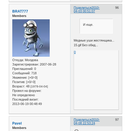
Поделиться
2010-
96
BRAT777
04-03 00:51:07
Members
И еще.
Медные уши жестянщика...
15.gif Без обид...
0
Откуда:
Молдова
Зарегистрирован
: 2007-06-28
Приглашений:
0
Сообщений:
718
Уважение:
[+0/-0]
Позитив:
[+0/-0]
Возраст:
48
[1978-04-04]
Провел на форуме:
Не определено
Последний визит:
2013-06-19 00:48:49
Поделиться
2010-
97
Pavel
04-08 22:53:24
Members