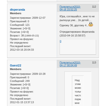
Поделиться
2010-
112
disperanda
04-16 15:52:25
Members
Юра, соглашайся...мне то не
Зарегистрирован
: 2009-12-07
рыпнуца уже... 2е детей....
Приглашений:
0
Сообщений:
121
Одному 36, другому 4...
Уважение:
[+0/-0]
Отредактировано disperanda
Позитив:
[+0/-0]
Возраст:
38
(2010-04-16 15:58:57)
[1988-05-22]
Провел на форуме:
0
Не определено
Последний визит:
2012-03-16 20:04:33
Поделиться
2010-
113
Guest22
04-17 00:04:49
Members
Зарегистрирован
: 2009-10-28
Приглашений:
0
Над
Сообщений:
249
этим
Уважение:
[+0/-0]
можно
Позитив:
[+0/-0]
только
Провел на форуме:
Не определено
чисто
Последний визит:
поржать....а
2012-01-15 13:37:13
мне