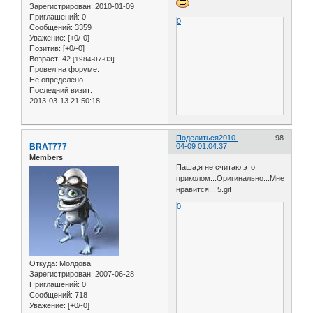
Зарегистрирован
: 2010-01-09
Приглашений:
0
0
Сообщений:
3359
Уважение:
[+0/-0]
Позитив:
[+0/-0]
Возраст:
42
[1984-07-03]
Провел на форуме:
Не определено
Последний визит:
2013-03-13 21:50:18
Поделиться
2010-
98
BRAT777
04-09 01:04:37
Members
Паша,я не считаю это
приколом...Оригинально...Мне
нравится... 5.gif
0
Откуда:
Молдова
Зарегистрирован
: 2007-06-28
Приглашений:
0
Сообщений:
718
Уважение:
[+0/-0]