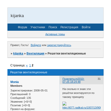
kijanka
Форум
Участники
Поиск
Регистрация
Войти
Активные темы
Привет, Гость!
Войдите
или
зарегистрируйтесь
.
»
kijanka
»
Вентиляция
»
Решетки вентиляционные
Страница:
«
1
2
Решетки вентиляционные
Поделиться
2010-
31
Monia
07-25 18:24:48
Members
На сколько я знаю эти
Зарегистрирован
: 2008-05-01
решётки монтируются по
Приглашений:
0
такому принципу
Сообщений:
135
Уважение:
[+0/-0]
Позитив:
[+0/-0]
Провел на форуме: