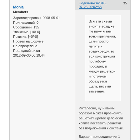
Поделиться
2010-
35
Monia
07-26 20:02:58
Members
Зарегистрирован
: 2008-05-01
Вся эта схема
Приглашений:
0
висит в воздухе.
Сообщений:
135
Не вижу я там
Уважение:
[+0/-0]
точки крепления.
Позитив:
[+0/-0]
Если просто
Провел на форуме:
Не определено
лепить к
Последний визит:
воздуховоду, то
2012-09-30 00:19:44
вся конструкция
по любому
просядет, и
между решеткой
и потолком
образуется
щель, весьма
заметная.
Интересно, ну и каким
образом может провиснуть
решётка? Другое дело если
хотите поставить решётки
без подключения к системе.
Вариант присоединения 1