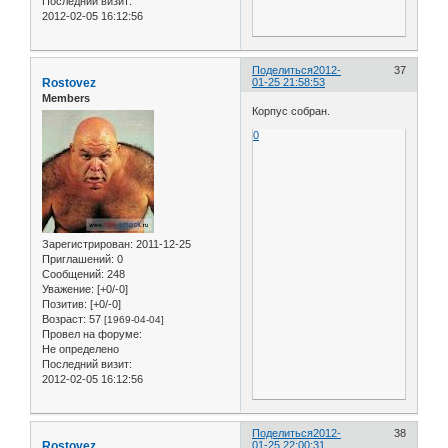
Последний визит:
2012-02-05 16:12:56
Поделиться
2012-
37
Rostovez
01-25 21:58:53
Members
Корпус собран.
0
Зарегистрирован
: 2011-12-25
Приглашений:
0
Сообщений:
248
Уважение:
[+0/-0]
Позитив:
[+0/-0]
Возраст:
57
[1969-04-04]
Провел на форуме:
Не определено
Последний визит:
2012-02-05 16:12:56
Поделиться
2012-
38
Rostovez
01-25 22:00:31