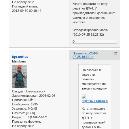
Не определено
Кстати поищите по нету
Последний визит:
решётки ДП-4. У
2012-09-30 00:19:44
производителей должны быть
схемы и описание их
монтажа.
Отредактировано Monia
(2010-07-25 18:25:32)
0
Поделиться
2010-
32
КрышНик
07-25 19:34:14
Members
На сколько я
знаю эти
решётки
монтируются по
такому принципу
Откуда:
Новочеркасск
Зарегистрирован
: 2006-02-08
Приглашений:
0
Сообщений:
1295
Уважение:
[+0/-0]
Кстати поищите
Позитив:
[+0/-0]
по нету решётки
Возраст:
57
[1969-04-06]
ДП-4. У
Провел на форуме:
производителей
Не определено
должны быть