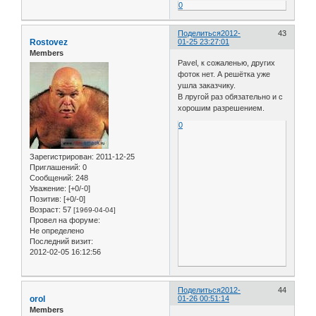
0
Поделиться
2012-
43
Rostovez
01-25 23:27:01
Members
Pavel, к сожаленью, других
фоток нет. А решётка уже
ушла заказчику.
В лругой раз обязательно и с
хорошим разрешением.
0
Зарегистрирован
: 2011-12-25
Приглашений:
0
Сообщений:
248
Уважение:
[+0/-0]
Позитив:
[+0/-0]
Возраст:
57
[1969-04-04]
Провел на форуме:
Не определено
Последний визит:
2012-02-05 16:12:56
Поделиться
2012-
44
orol
01-26 00:51:14
Members