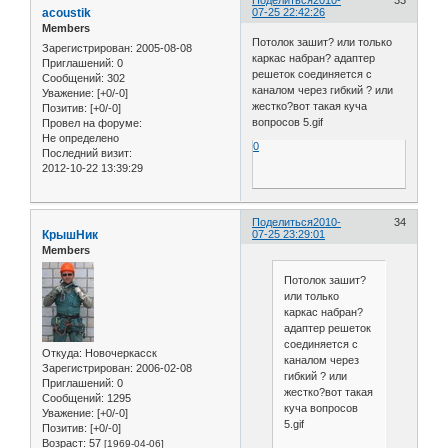
Поделиться
2010-
33
acoustik
07-25 22:42:26
Members
Потолок зашит? или только
Зарегистрирован
: 2005-08-08
каркас набран? адаптер
Приглашений:
0
решеток соединяется с
Сообщений:
302
каналом через гибкий ? или
Уважение:
[+0/-0]
жестко?вот такая куча
Позитив:
[+0/-0]
вопросов 5.gif
Провел на форуме:
Не определено
0
Последний визит:
2012-10-22 13:39:29
Поделиться
2010-
34
КрышНик
07-25 23:29:01
Members
Потолок зашит?
или только
каркас набран?
адаптер решеток
соединяется с
Откуда:
Новочеркасск
каналом через
Зарегистрирован
: 2006-02-08
гибкий ? или
Приглашений:
0
жестко?вот такая
Сообщений:
1295
куча вопросов
Уважение:
[+0/-0]
5.gif
Позитив:
[+0/-0]
Возраст:
57
[1969-04-06]