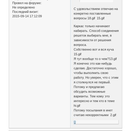
Провел на форуме:
Не определено
С удовольствием отвечаю на
Последний визит:
конкретно поставленные
2015-09-14 17:12:09
вопросы 18.gif 15.gif
Каркас только начинают
набирать. Способ соединения
решеток выбирать мне, в
зависимости от решения
вопроса.
Собственно вот и вся куча
15.gif
Я тут вообще то о чем?13.gif
Я конечно это как-нибудь
сделаю. Достаточно хорошо,
чтобы выполнить свою
работу. Но уверен, что с этим
я столкнулся не первый.
Потому и предлагаю
обсудить возможные
варианты. Тем кому это
интересно и тем кто в теме
hi.gif
Потому посылания в инет
считаю некорректными 2.gif
0