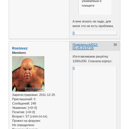
уважаемый и
поищите
А мне искать не надо, для
меня это не есть проблема.
0
Поделиться
2012-
36
Rostovez
01-25 21:57:15
Members
Изготавливаем решётку
1200х200. Сначала корпус.
0
Зарегистрирован
: 2011-12-25
Приглашений:
0
Сообщений:
248
Уважение:
[+0/-0]
Позитив:
[+0/-0]
Возраст:
57
[1969-04-04]
Провел на форуме:
Не определено