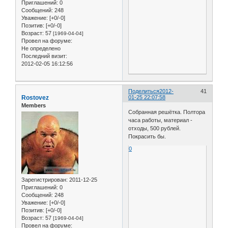
Приглашений:
0
Сообщений:
248
Уважение:
[+0/-0]
Позитив:
[+0/-0]
Возраст:
57
[1969-04-04]
Провел на форуме:
Не определено
Последний визит:
2012-02-05 16:12:56
Поделиться
2012-
41
Rostovez
01-25 22:07:58
Members
Собранная решётка. Полтора
часа работы, материал -
отходы, 500 рублей.
Покрасить бы.
0
Зарегистрирован
: 2011-12-25
Приглашений:
0
Сообщений:
248
Уважение:
[+0/-0]
Позитив:
[+0/-0]
Возраст:
57
[1969-04-04]
Провел на форуме: