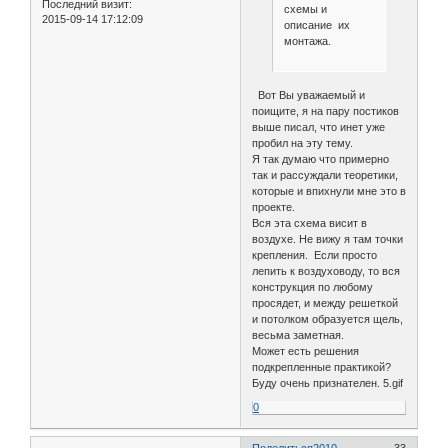
Последний визит:
схемы и
2015-09-14 17:12:09
описание их
монтажа.
Вот Вы уважаемый и
поищите, я на пару постиков
выше писал, что инет уже
пробил на эту тему.
Я так думаю что примерно
так и рассуждали теоретики,
которые и впихнули мне это в
проекте.
Вся эта схема висит в
воздухе. Не вижу я там точки
крепления. Если просто
лепить к воздуховоду, то вся
конструкция по любому
просядет, и между решеткой
и потолком образуется щель,
весьма заметная.
Может есть решения
подкрепленные практикой?
Буду очень признателен. 5.gif
0