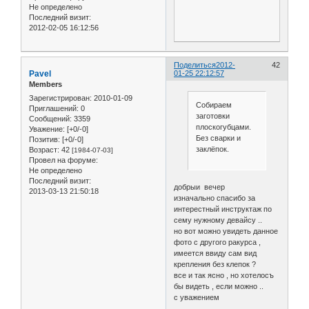
Не определено
Последний визит:
2012-02-05 16:12:56
Поделиться
2012-
42
Pavel
01-25 22:12:57
Members
Зарегистрирован
: 2010-01-09
Собираем
Приглашений:
0
заготовки
Сообщений:
3359
плоскогубцами.
Уважение:
[+0/-0]
Без сварки и
Позитив:
[+0/-0]
заклёпок.
Возраст:
42
[1984-07-03]
Провел на форуме:
Не определено
Последний визит:
добрыи вечер
2013-03-13 21:50:18
изначально спасибо за
интерестный инструктаж по
сему нужному девайсу ..
но вот можно увидеть данное
фото с другого ракурса ,
имеется ввиду сам вид
крепления без клепок ?
все и так ясно , но хотелосъ
бы видеть , если можно ..
с уважением