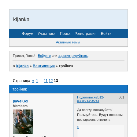
kijanka
Форум
Участники
Поиск
Регистрация
Войти
Активные темы
Привет, Гость!
Войдите
или
зарегистрируйтесь
.
»
kijanka
»
Вентиляция
»
тройник
Страница:
«
1
…
11
12
13
тройник
Поделиться
2012-
361
pavelGol
03-05 14:35:41
Members
Да всегда пожалуйста!
Пользуйтесь. Будут вопросы
постараюсь ответить
0