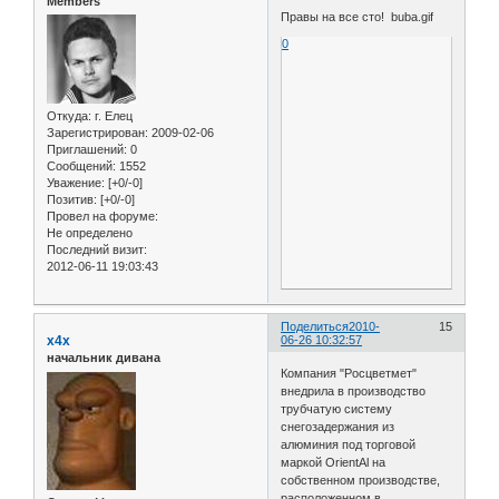
Members
Правы на все сто! buba.gif
0
Откуда:
г. Елец
Зарегистрирован
: 2009-02-06
Приглашений:
0
Сообщений:
1552
Уважение:
[+0/-0]
Позитив:
[+0/-0]
Провел на форуме:
Не определено
Последний визит:
2012-06-11 19:03:43
Поделиться
2010-
15
x4x
06-26 10:32:57
начальник дивана
Компания "Росцветмет"
внедрила в производство
трубчатую систему
снегозадержания из
алюминия под торговой
маркой OrientAl на
собственном производстве,
расположенном в