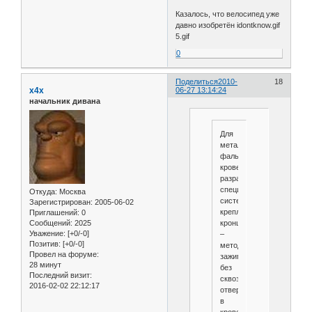
Казалось, что велосипед уже
давно изобретён idontknow.gif
5.gif
0
Поделиться
2010-
18
x4x
06-27 13:14:24
начальник дивана
Для
металлических
фальцевых
кровель
разработана
специальная
Откуда:
Москва
система
Зарегистрирован
: 2005-06-02
крепления
Приглашений:
0
кронштейна
Сообщений:
2025
Уважение:
[+0/-0]
–
Позитив:
[+0/-0]
методом
Провел на форуме:
зажима,
28 минут
без
Последний визит:
сквозных
2016-02-02 22:12:17
отверстий
в
кровельном