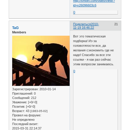
http://smotri.com/video/view/?
id=v26096603c6
0
Поделиться
2010-
21
TaG
11-19 16:46:22
Members
Вот это тематическая
подборка! Из-за
головотяпости все, да
желания сэкономить где не
надо! Спасибо за все эти
ссылки - я как раз сейчас
этим вопросом занимаюсь.
0
Зарегистрирован
: 2010-01-14
Приглашений:
0
Сообщений:
212
Уважение:
[+0/-0]
Позитив:
[+0/-0]
Возраст:
43
[1983-05-02]
Провел на форуме:
Не определено
Последний визит:
2015-03-31 22:14:37