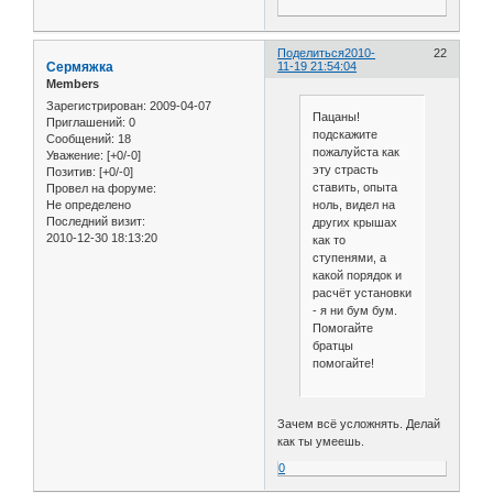
Поделиться
2010-
22
Сермяжка
11-19 21:54:04
Members
Зарегистрирован
: 2009-04-07
Пацаны!
Приглашений:
0
подскажите
Сообщений:
18
пожалуйста как
Уважение:
[+0/-0]
эту страсть
Позитив:
[+0/-0]
ставить, опыта
Провел на форуме:
Не определено
ноль, видел на
Последний визит:
других крышах
2010-12-30 18:13:20
как то
ступенями, а
какой порядок и
расчёт установки
- я ни бум бум.
Помогайте
братцы
помогайте!
Зачем всё усложнять. Делай
как ты умеешь.
0