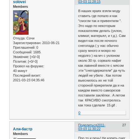
solovei
03-03 11:28:15
Members
В наших краях взяли моду
ставить где попало и как
"смогли так и привентили ".
Это надо по некоторым
показателям делать (уклон,
климат, матерьял, и т.д.). Сам
Откуда:
Сочи
видел как после ночного
Зарегистрирован
: 2010-06-21
снегопада ( у нас обычно
Приглашений:
0
сразу много и мокро но
Сообщений:
1685
недолго ) на мч с уклоном
Уважение:
[+0/-0]
около 30 гр. сорвало нафиг
Позитив:
[+0/-0]
как лавиной вместе с мясом
Провел на форуме:
эти "снегодержатели" да чуть
40 минут
людей не убило . Как потом
Последний визит:
2021-03-23 04:35:46
выеснилось их не той
стороной прикрепили да и на
каждом вместо саморезов
поставили заклёпки . А летом
так КРАСИВО смотрелось
как тока сделали 15.gif .
0
Поделиться
2011-
27
Али-бастр
03-03 11:30:22
Members
Про то и речь! Не копить снег