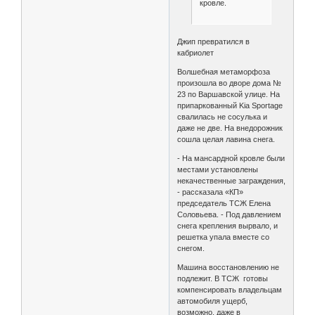
кровле.
Джип превратился в
кабриолет
Волшебная метаморфоза
произошла во дворе дома №
23 по Варшавской улице. На
припаркованный Kia Sportage
свалилась не сосулька и
даже не две. На внедорожник
сошла целая лавина снега.
- На мансардной кровле были
местами установлены
некачественные заграждения,
- рассказала «КП»
председатель ТСЖ Елена
Соловьева. - Под давлением
снега крепления вырвало, и
решетка упала вместе со
снегом.
Машина восстановлению не
подлежит. В ТСЖ готовы
компенсировать владельцам
автомобиля ущерб,
возможно, даже в