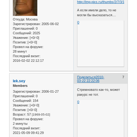
А если имели дело, то не
могли бы высказаться....
Откуда:
Москва
0
Зарегистрирован
: 2005-06-02
Приглашений:
0
Сообщений:
2025
Уважение:
[+0/-0]
Позитив:
[+0/-0]
Провел на форуме:
28 минут
Последний визит:
2016-02-02 22:12:17
Поделиться
2010-
7
lek.sey
03-22 22:22:06
Members
Стремновато как-то, может
Зарегистрирован
: 2006-01-27
ракурс не тот.
Приглашений:
0
Сообщений:
154
0
Уважение:
[+0/-0]
Позитив:
[+0/-0]
Возраст:
57
[1969-05-02]
Провел на форуме:
2 минуты
Последний визит:
2021-05-09 09:41:29