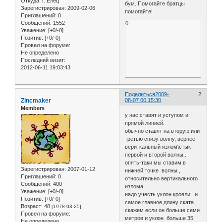
Откуда:
г. Елец
бум. Помогайте братцы
Зарегистрирован
: 2009-02-06
помогайте!
Приглашений:
0
Сообщений:
1552
0
Уважение:
[+0/-0]
Позитив:
[+0/-0]
Провел на форуме:
Не определено
Последний визит:
2012-06-11 19:03:43
Поделиться
2009-
2
Zincmaker
08-07 00:15:30
Members
у нас ставят и уступом и
прямой линией.
обычно ставят на вторую или
третью снизу волну, вернее
вериткальный излом\стык
первой и второй волны .
опять-таки мы ставим в
Зарегистрирован
: 2007-01-12
нижней точке волны ,
Приглашений:
0
относительно вертикального
Сообщений:
400
излома.
Уважение:
[+0/-0]
надо учесть уклон кровли . и
Позитив:
[+0/-0]
самое главное длину ската ,
Возраст:
48
[1978-03-25]
скажем если он больше семи
Провел на форуме:
метров и уклон больше 35
Не определено