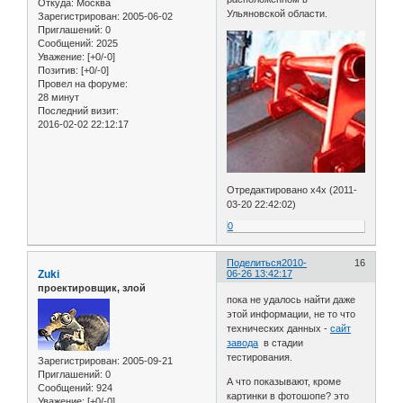
Откуда:
Москва
Ульяновской области.
Зарегистрирован
: 2005-06-02
Приглашений:
0
Сообщений:
2025
Уважение:
[+0/-0]
Позитив:
[+0/-0]
Провел на форуме:
28 минут
Последний визит:
2016-02-02 22:12:17
Отредактировано x4x (2011-
03-20 22:42:02)
0
Поделиться
2010-
16
Zuki
06-26 13:42:17
проектировщик, злой
пока не удалось найти даже
этой информации, не то что
технических данных -
сайт
завода
в стадии
тестирования.
Зарегистрирован
: 2005-09-21
Приглашений:
0
А что показывают, кроме
Сообщений:
924
картинки в фотошопе? это
Уважение:
[+0/-0]