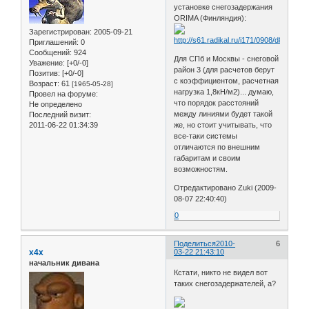
установке снегозадержания
ORIMA (Финляндия):
Зарегистрирован
: 2005-09-21
Приглашений:
0
Сообщений:
924
Для СПб и Москвы - снеговой
Уважение:
[+0/-0]
район 3 (для расчетов берут
Позитив:
[+0/-0]
с коэффициентом, расчетная
Возраст:
61
[1965-05-28]
нагрузка 1,8кН/м2)... думаю,
Провел на форуме:
что порядок расстояний
Не определено
между линиями будет такой
Последний визит:
2011-06-22 01:34:39
же, но стоит учитывать, что
все-таки системы
отличаются по внешним
габаритам и своим
возможностям.
Отредактировано Zuki (2009-
08-07 22:40:40)
0
Поделиться
2010-
6
x4x
03-22 21:43:10
начальник дивана
Кстати, никто не видел вот
таких снегозадержателей, а?