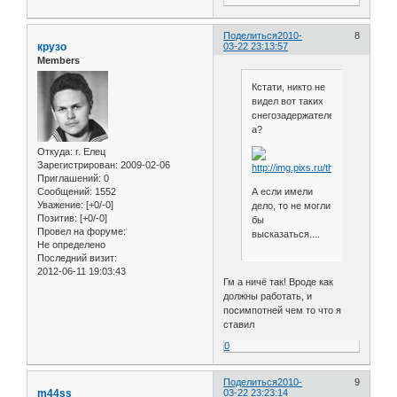
Поделиться
2010-
8
крузо
03-22 23:13:57
Members
Кстати, никто не
видел вот таких
снегозадержателей,
а?
Откуда:
г. Елец
Зарегистрирован
: 2009-02-06
Приглашений:
0
А если имели
Сообщений:
1552
Уважение:
[+0/-0]
дело, то не могли
Позитив:
[+0/-0]
бы
Провел на форуме:
высказаться....
Не определено
Последний визит:
2012-06-11 19:03:43
Гм а ничё так! Вроде как
должны работать, и
посимпотней чем то что я
ставил
0
Поделиться
2010-
9
m44ss
03-22 23:23:14