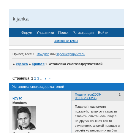
kijanka
Форум
Участники
Поиск
Регистрация
Войти
Активные темы
Привет, Гость!
Войдите
или
зарегистрируйтесь
.
»
kijanka
»
Кровля
»
Установка снегозадержателей
Страница:
1
2
3
…
7
»
Установка снегозадержателей
Поделиться
2009-
1
крузо
08-06 23:13:36
Members
Пацаны! подскажите
пожалуйста как эту страсть
ставить, опыта ноль, видел
на других крышах как то
ступенями, а какой порядок и
расчёт установки - я ни бум