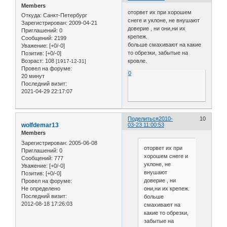
Members
оторвет их при хорошем
Откуда:
Санкт-Петербург
снеге и уклоне, не внушают
Зарегистрирован
: 2009-04-21
доверие , ни они,ни их
Приглашений:
0
крепеж.
Сообщений:
2199
больше смахивают на какие
Уважение:
[+0/-0]
то обрезки, забытые на
Позитив:
[+0/-0]
Возраст:
108
кровле.
[1917-12-31]
Провел на форуме:
0
20 минут
Последний визит:
2021-04-29 22:17:07
Поделиться
2010-
10
wolfdemar13
03-23 11:00:53
Members
Зарегистрирован
: 2005-06-08
оторвет их при
Приглашений:
0
хорошем снеге и
Сообщений:
777
уклоне, не
Уважение:
[+0/-0]
внушают
Позитив:
[+0/-0]
доверие , ни
Провел на форуме:
Не определено
они,ни их крепеж.
Последний визит:
больше
2012-08-18 17:26:03
смахивают на
какие то обрезки,
забытые на