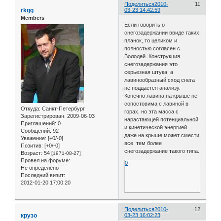
Поделиться
2010-
11
rkgg
03-23 14:42:59
Members
Если говорить о
снегозадержании ввиде таких
планок, то целиком и
полностью согласен с
Володей. Конструкция
снегозадержания это
серьезная штука, а
лавинообразный сход снега
не поддается анализу.
Конечно лавина на крыше не
сопостовима с лавиной в
Откуда:
Санкт-Петербург
горах, но эта масса с
Зарегистрирован
: 2009-06-03
нарастающей потенциальной
Приглашений:
0
и кинетической энергией
Сообщений:
92
даже на крыше может смести
Уважение:
[+0/-0]
все, тем более
Позитив:
[+0/-0]
снегозадержание такого типа.
Возраст:
54
[1971-08-27]
Провел на форуме:
0
Не определено
Последний визит:
2012-01-20 17:00:20
Поделиться
2010-
12
крузо
03-23 16:02:23