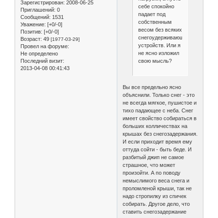
Зарегистрирован
: 2008-06-25
себе спокойно
Приглашений:
0
падает под
Сообщений:
1531
собственным
Уважение:
[+0/-0]
весом без всяких
Позитив:
[+0/-0]
снегоудерживающих
Возраст:
49
[1977-03-29]
устройств. Или я
Провел на форуме:
не ясно изложил
Не определено
свою мысль?
Последний визит:
2013-04-08 00:41:43
Вы все предельно ясно
объяснили. Только снег - это
не всегда мягкое, пушистое и
тихо падающее с неба. Снег
имеет свойство собираться в
больших колличествах на
крышах без снегозадержания.
И если приходит время ему
оттуда сойти - быть беде. И
разбитый джип не самое
страшное, что может
произойти. А по поводу
немыслимого веса снега и
проломленой крыши, так не
надо стропилку из спичек
собирать. Другое дело, что
ставить снегозадержание