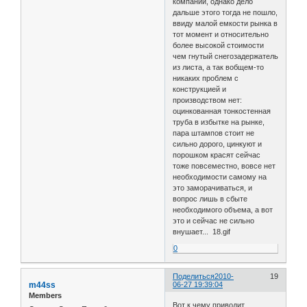
компании, однако дело
дальше этого тогда не пошло,
ввиду малой емкости рынка в
тот момент и относительно
более высокой стоимости
чем гнутый снегозадержатель
из листа, а так вобщем-то
никаких проблем с
конструкцией и
производством нет:
оцинкованная тонкостенная
труба в избытке на рынке,
пара штампов стоит не
сильно дорого, цинкуют и
порошком красят сейчас
тоже повсеместно, вовсе нет
необходимости самому на
это заморачиваться, и
вопрос лишь в сбыте
необходимого объема, а вот
это и сейчас не сильно
внушает... 18.gif
0
Поделиться
2010-
19
m44ss
06-27 19:39:04
Members
Вот к чему приводит