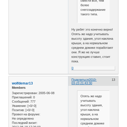
смести все, тем
более
снегозадержание
такого типа.
Ну ребят это конечно верно!
Опять же надо учитывать
высоту здания, угол наклона
крыши, а на нормальном
среднем домике поработают
они. Я же не лучше
конструкцию ставил, стоит
пока.
0
Поделиться
2010-
13
wolfdemar13
03-23 21:43:30
Members
Зарегистрирован
: 2005-06-08
Опять же надо
Приглашений:
0
учитывать
Сообщений:
777
высоту здания,
Уважение:
[+0/-0]
угол наклона
Позитив:
[+0/-0]
крыши, а на
Провел на форуме:
Не определено
нормальном
Последний визит:
среднем домике