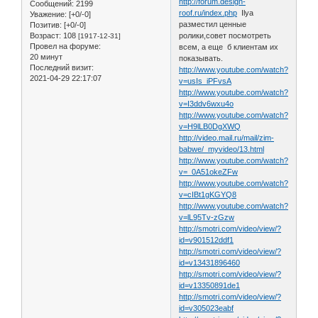
http://forum.design-
Сообщений:
2199
roof.ru/index.php
Ilya
Уважение:
[+0/-0]
разместил ценные
Позитив:
[+0/-0]
Возраст:
108
ролики,совет посмотреть
[1917-12-31]
Провел на форуме:
всем, а еще б клиентам их
20 минут
показывать.
Последний визит:
http://www.youtube.com/watch?
2021-04-29 22:17:07
v=usIs_iPFvsA
http://www.youtube.com/watch?
v=I3ddv6wxu4o
http://www.youtube.com/watch?
v=H9lLB0DgXWQ
http://video.mail.ru/mail/zim-
babwe/_myvideo/13.html
http://www.youtube.com/watch?
v=_0A51okeZFw
http://www.youtube.com/watch?
v=cIBt1gKGYQ8
http://www.youtube.com/watch?
v=lL95Tv-zGzw
http://smotri.com/video/view/?
id=v901512ddf1
http://smotri.com/video/view/?
id=v13431896460
http://smotri.com/video/view/?
id=v13350891de1
http://smotri.com/video/view/?
id=v305023eabf