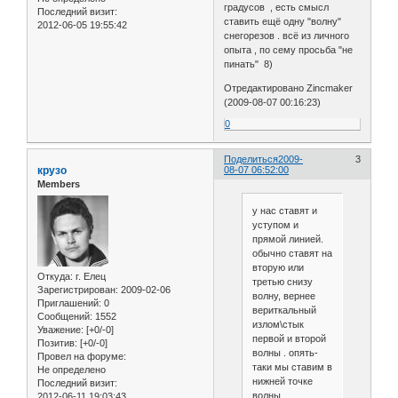
градусов , есть смысл
Последний визит:
ставить ещё одну "волну"
2012-06-05 19:55:42
снегорезов . всё из личного
опыта , по сему просьба "не
пинать" 8)
Отредактировано Zincmaker
(2009-08-07 00:16:23)
0
Поделиться
2009-
3
крузо
08-07 06:52:00
Members
у нас ставят и
уступом и
прямой линией.
обычно ставят на
вторую или
Откуда:
г. Елец
третью снизу
Зарегистрирован
: 2009-02-06
волну, вернее
Приглашений:
0
вериткальный
Сообщений:
1552
излом\стык
Уважение:
[+0/-0]
первой и второй
Позитив:
[+0/-0]
волны . опять-
Провел на форуме:
таки мы ставим в
Не определено
нижней точке
Последний визит:
волны ,
2012-06-11 19:03:43