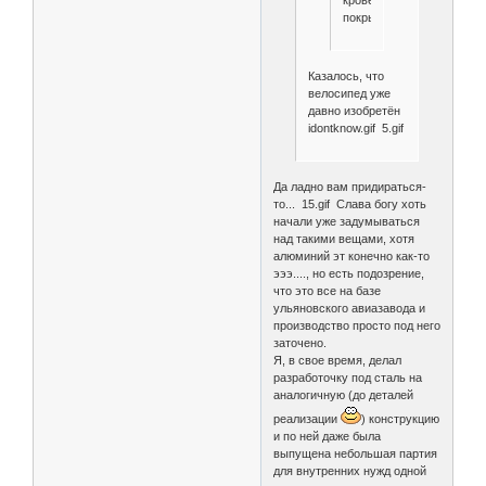
покрытии.
Казалось, что
велосипед уже
давно изобретён
idontknow.gif 5.gif
Да ладно вам придираться-
то... 15.gif Слава богу хоть
начали уже задумываться
над такими вещами, хотя
алюминий эт конечно как-то
эээ...., но есть подозрение,
что это все на базе
ульяновского авиазавода и
производство просто под него
заточено.
Я, в свое время, делал
разработочку под сталь на
аналогичную (до деталей
реализации
) конструкцию
и по ней даже была
выпущена небольшая партия
для внутренних нужд одной