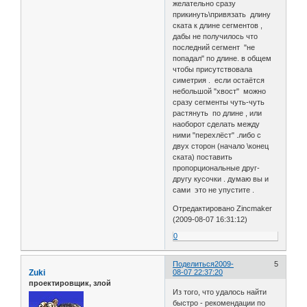
желательно сразу
прикинуть\привязать длину
ската к длине сегментов ,
дабы не получилось что
последний сегмент "не
попадал" по длине. в общем
чтобы присутствовала
симетрия . если остаётся
небольшой "хвост" можно
сразу сегменты чуть-чуть
растянуть по длине , или
наоборот сделать между
ними "перехлёст" .либо с
двух сторон (начало \конец
ската) поставить
пропорциональные друг-
другу кусочки . думаю вы и
сами это не упустите .
Отредактировано Zincmaker
(2009-08-07 16:31:12)
0
Поделиться
2009-
5
Zuki
08-07 22:37:20
проектировщик, злой
Из того, что удалось найти
быстро - рекомендации по