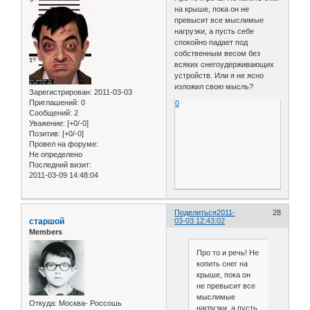
на крыше, пока он не
превысит все мыслимые
нагрузки, а пусть себе
спокойно падает под
собственным весом без
всяких снегоудерживающих
устройств. Или я не ясно
изложил свою мысль?
Зарегистрирован
: 2011-03-03
Приглашений:
0
0
Сообщений:
2
Уважение:
[+0/-0]
Позитив:
[+0/-0]
Провел на форуме:
Не определено
Последний визит:
2011-03-09 14:48:04
Поделиться
2011-
28
старшой
03-03 12:43:02
Members
Про то и речь! Не
копить снег на
крыше, пока он
не превысит все
мыслимые
Откуда:
Москва- Россошь
нагрузки, а пусть