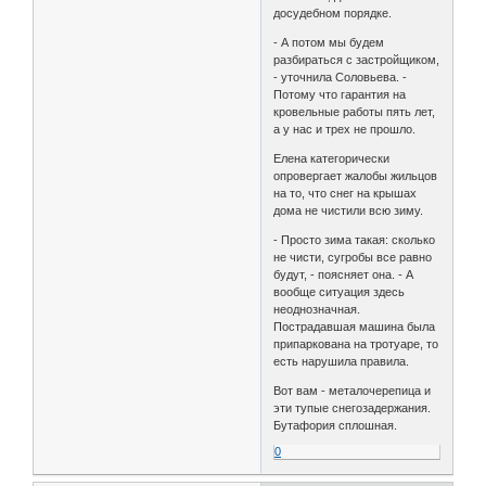
досудебном порядке.
- А потом мы будем
разбираться с застройщиком,
- уточнила Соловьева. -
Потому что гарантия на
кровельные работы пять лет,
а у нас и трех не прошло.
Елена категорически
опровергает жалобы жильцов
на то, что снег на крышах
дома не чистили всю зиму.
- Просто зима такая: сколько
не чисти, сугробы все равно
будут, - поясняет она. - А
вообще ситуация здесь
неоднозначная.
Пострадавшая машина была
припаркована на тротуаре, то
есть нарушила правила.
Вот вам - металочерепица и
эти тупые снегозадержания.
Бутафория сплошная.
0