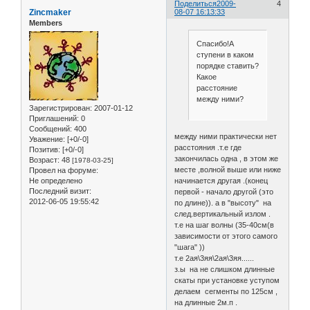
Поделиться
2009-
4
Zincmaker
08-07 16:13:33
Members
Спасибо!А
ступени в каком
порядке ставить?
Какое
расстояние
между ними?
Зарегистрирован
: 2007-01-12
Приглашений:
0
Сообщений:
400
между ними практически нет
Уважение:
[+0/-0]
расстояния .т.е где
Позитив:
[+0/-0]
закончилась одна , в этом же
Возраст:
48
[1978-03-25]
месте ,волной выше или ниже
Провел на форуме:
начинается другая .(конец
Не определено
Последний визит:
первой - начало другой (это
2012-06-05 19:55:42
по длине)). а в "высоту" на
след.вертикальный излом .
т.е на шаг волны (35-40см(в
зависимости от этого самого
"шага" ))
т.е 2ая\3яя\2ая\3яя......
з.ы на не слишком длинные
скаты при установке уступом
делаем сегменты по 125см ,
на длинные 2м.п .