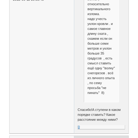
относительно
вертикального
излома.
надо учесть
уклон кровли . и
самое главное
длину ската ,
скажем если он
больше семи
метров и уклон
больше 35
градусов , есть
смысл ставить
ещё одну "волну"
снегорезов . всё
из личного опыта
, по сему
просьба "не
пинать" 8)
Спасибо!А ступени в каком
порядке ставить? Какое
расстояние между ними?
0