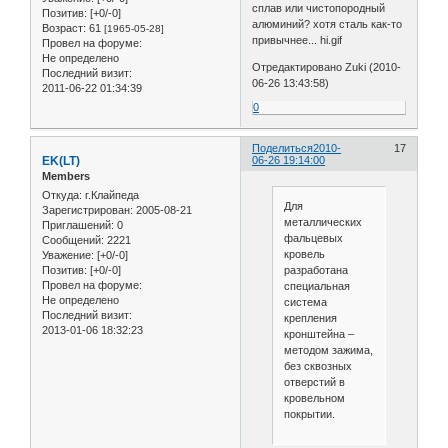
сплав или чистопородный
Позитив:
[+0/-0]
алюминий? хотя сталь как-то
Возраст:
61
[1965-05-28]
привычнее... hi.gif
Провел на форуме:
Не определено
Отредактировано Zuki (2010-
Последний визит:
06-26 13:43:58)
2011-06-22 01:34:39
0
Поделиться
2010-
17
EK(LT)
06-26 19:14:00
Members
Откуда:
г.Клайпеда
Для
Зарегистрирован
: 2005-08-21
металлических
Приглашений:
0
фальцевых
Сообщений:
2221
кровель
Уважение:
[+0/-0]
разработана
Позитив:
[+0/-0]
Провел на форуме:
специальная
Не определено
система
Последний визит:
крепления
2013-01-06 18:32:23
кронштейна –
методом зажима,
без сквозных
отверстий в
кровельном
покрытии.