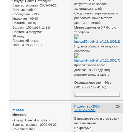
Откуда:
Санкт-Петербург
отсутствие на кровле
Зарегистрирован
: 2009-04-21
залогодержателей.
Приглашений:
0
Сход снега с верхней кровли
Сообщений:
2199
расположенной в метрах
Уважение:
[+0/-0]
десяти от нижней.
Позитив:
[+0/-0]
Возраст:
108
Метал оцинковка 0,7 Фото с
[1917-12-31]
Провел на форуме:
телефона.
20 минут
Последний визит:
2021-04-29 22:17:07
Под ним обрешетка из доски
сороковки.
Кровля скорей всего
делалась в 74 году, под
железом лежала газета.
Отредактировано m44ss
(2010-06-27 19:41:40)
0
Поделиться
2010-
20
m44ss
11-18 23:36:08
Members
В предверье зимы с со всеми
Откуда:
Санкт-Петербург
вытекающими.
Зарегистрирован
: 2009-04-21
На форуме
Приглашений:
0