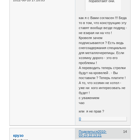
2012-08-18 17:26:03
поработают они.
как я с Вами согласен !!! Беда
то в том, что конструкцию эту
ставят вообще везде подряд -
не взирая ни на что !
Кровеля зачем
подписываются ? Есть ведь
снегозадержания специально
для металлочерепицы. Если
хозяину дорого - это его
проблемы !
А переводить теперь стрелки
будут на кровелей . - Вы
поставили ? Теперь платите !
А то, что хозяин не хотел -
уже ни кого интересовать не
будет !
с уважением
чао
или я не прав ?
0
Поделиться
2010-
14
крузо
03-23 22:13:21