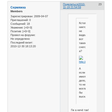
Поделиться
2010-
23
Сермяжка
11-19 21:54:59
Members
Зарегистрирован
: 2009-04-07
Приглашений:
0
Кстати,
Сообщений:
18
никто
Уважение:
[+0/-0]
не
Позитив:
[+0/-0]
видел
Провел на форуме:
Не определено
вот
Последний визит:
таких
2010-12-30 18:13:20
снегозадержателей,
а?
А
если
имели
дело,
то не
могли
бы
высказаться....
Гм а ничё так!