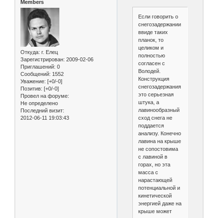
Members
Если говорить о
снегозадержании
ввиде таких
планок, то
целиком и
Откуда:
г. Елец
полностью
Зарегистрирован
: 2009-02-06
согласен с
Приглашений:
0
Володей.
Сообщений:
1552
Конструкция
Уважение:
[+0/-0]
снегозадержания
Позитив:
[+0/-0]
это серьезная
Провел на форуме:
штука, а
Не определено
лавинообразный
Последний визит:
сход снега не
2012-06-11 19:03:43
поддается
анализу. Конечно
лавина на крыше
не сопостовима
с лавиной в
горах, но эта
масса с
нарастающей
потенциальной и
кинетической
энергией даже на
крыше может