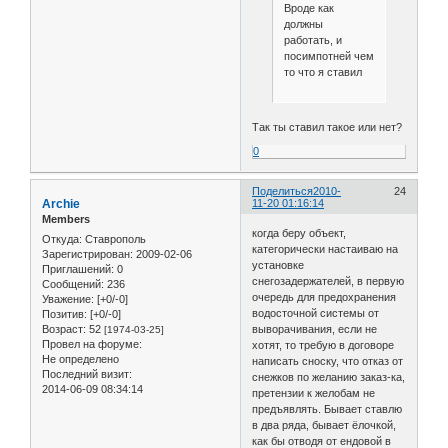
Вроде как
должны
работать, и
посимпотней чем
то что я ставил
Так ты ставил такое или нет?
0
Поделиться
2010-
24
Archie
11-20 01:16:14
Members
когда беру объект,
Откуда:
Ставрополь
категорически настаиваю на
Зарегистрирован
: 2009-02-06
установке
Приглашений:
0
снегозадержателей, в первую
Сообщений:
236
очередь для предохранения
Уважение:
[+0/-0]
водосточной системы от
Позитив:
[+0/-0]
Возраст:
52
выворачивания, если не
[1974-03-25]
Провел на форуме:
хотят, то требую в договоре
Не определено
написать сноску, что отказ от
Последний визит:
снежков по желанию заказ-ка,
2014-06-09 08:34:14
претензии к желобам не
предъявлять. Бывает ставлю
в два ряда, бывает ёлочкой,
как бы отводя от ендовой в