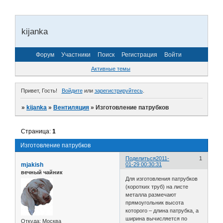
kijanka
Форум
Участники
Поиск
Регистрация
Войти
Активные темы
Привет, Гость!
Войдите
или
зарегистрируйтесь
.
»
kijanka
»
Вентиляция
»
Изготовление патрубков
Страница:
1
Изготовление патрубков
Поделиться
2011-
1
mjakish
01-29 00:30:31
вечный чайник
Для изготовления патрубков
(коротких труб) на листе
металла размечают
прямоугольник высота
которого – длина патрубка, а
ширина вычисляется по
Откуда:
Москва