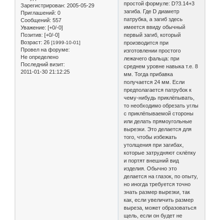
простой формуле: D?3.14+3
Зарегистрирован
: 2005-05-29
загиба. Где D диаметр
Приглашений:
0
патрубка, а загиб здесь
Сообщений:
557
имеется ввиду обычный
Уважение:
[+0/-0]
Позитив:
[+0/-0]
первый загиб, который
Возраст:
26
[1999-10-01]
производится при
Провел на форуме:
изготовлении простого
Не определено
лежачего фальца: при
Последний визит:
среднем уровне навыка т.е. 8
2011-01-30 21:12:25
мм. Тогда прибавка
получается 24 мм. Если
предполагается патрубок к
чему-нибудь приклёпывать,
то необходимо обрезать углы
с приклёпываемой стороны
или делать прямоугольные
вырезки. Это делается для
того, чтобы избежать
утолщения при загибах,
которые затрудняют склёпку
и портят внешний вид
изделия. Обычно это
делается на глазок, по опыту,
но иногда требуется точно
знать размер вырезки, так
как, если увеличить размер
выреза, может образоваться
щель, если он будет не