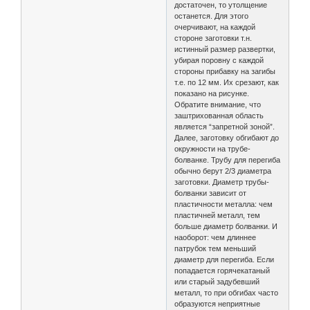
достаточен, то утолщение
останется. Для этого
очерчивают, на каждой
стороне заготовки т.н.
истинный размер развертки,
убирая поровну с каждой
стороны прибавку на загибы
т.е. по 12 мм. Их срезают, как
показано на рисунке.
Обратите внимание, что
заштрихованная область
является “запретной зоной”.
Далее, заготовку обгибают до
окружности на трубе-
болванке. Трубу для перегиба
обычно берут 2/3 диаметра
заготовки. Диаметр трубы-
болванки зависит от
пластичности металла: чем
пластичней металл, тем
больше диаметр болванки. И
наоборот: чем длиннее
патрубок тем меньший
диаметр для перегиба. Если
попадается горячекатаный
или старый задубевший
металл, то при обгибах часто
образуются неприятные