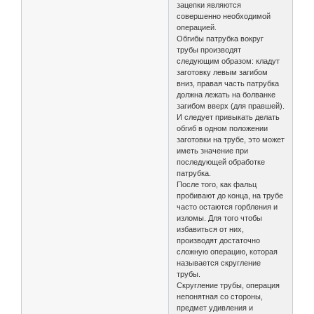
зацепки являются
совершенно необходимой
операцией.
Обгибы патрубка вокруг
трубы производят
следующим образом: кладут
заготовку левым загибом
вниз, правая часть патрубка
должна лежать на болванке
загибом вверх (для правшей).
И следует привыкать делать
обгиб в одном положении
заготовки на трубе, это может
иметь значение при
последующей обработке
патрубка.
После того, как фальц
пробивают до конца, на трубе
часто остаются горбления и
изломы. Для того чтобы
избавиться от них,
производят достаточно
сложную операцию, которая
называется скругление
трубы.
Скругление трубы, операция
непонятная со стороны,
предмет удивления и