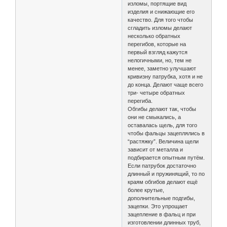
изломы, портящие вид
изделия и снижающие его
качество. Для того чтобы
сгладить изломы делают
несколько обратных
перегибов, которые на
первый взгляд кажутся
нелогичными, но, тем не
менее, заметно улучшают
кривизну патрубка, хотя и не
до конца. Делают чаще всего
три- четыре обратных
перегиба.
Обгибы делают так, чтобы
они не смыкались, а
оставалась щель, для того
чтобы фальцы зацеплялись в
“растяжку”. Величина щели
зависит от металла и
подбирается опытным путём.
Если патрубок достаточно
длинный и пружинящий, то по
краям обгибов делают ещё
более крутые,
дополнительные подгибы,
зацепки. Это упрощает
зацепление в фальц и при
изготовлении длинных труб,