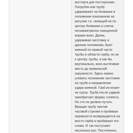
восторга для посторонних .
Патрубок или трубу
удерживают на болванке в
положении показанном на
рисунке т.е. лежащей не по
центру болванки а слегка
несимметрично смещенной
вправо-вниз. Далее,
удерживая заготовку в
данном положении, бьют
киянкой по правой части
трубы в области горба, но не
к центру трубы, а как бы
вертикально, вниз вытягивая
жесть до правильной
окружности. Здесь важно
уловить положение заготовки
на трубе и направление
удара киянкой. Горб исчезает
не сразу. Труба после ударов
приобретает форму эллипса.
Но это не должно пугать.
Вращая трубу против
часовой стрелки и пробивая
неровности возвращаются на
место горба и пробивают его
снова. И так поступают
несколько раз. Постепенно,