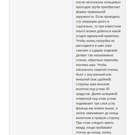
после нескольких кольцевых
проходов труба приобретает
форму правильной
окружности. Если проводить
эту операцию долго и
тщательно, то при известном
опыте можно добиться какой
угодно идеальной кривизны.
Чтобы конец патрубка не
расходился в шве (при
сжатиях и ударах изделия)
делают так называемые
птички, обратные перегибы
кончика шва. Чтобы
обозначить перегиб птички,
бьют с внутренней или
внешней (как удобней)
стороны шва мыском
молотка под углом 45
градусов. Далее шлицевой
отверткой под этим углом
поднимают три слоя угла
фальца как можно выше, а
затем заваливают до конца
молотком в правую сторону.
При этом следует иметь
ввиду, когда пробивают
птичку до конца, конец