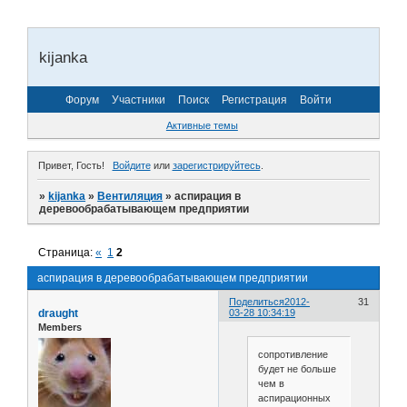
kijanka
Форум
Участники
Поиск
Регистрация
Войти
Активные темы
Привет, Гость!
Войдите
или
зарегистрируйтесь
.
»
kijanka
»
Вентиляция
»
аспирация в
деревообрабатывающем предприятии
Страница:
«
1
2
аспирация в деревообрабатывающем предприятии
Поделиться
2012-
31
draught
03-28 10:34:19
Members
сопротивление
будет не больше
чем в
аспирационных