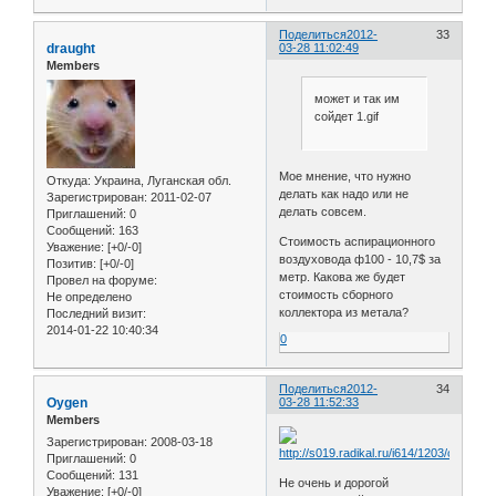
Поделиться
2012-
33
draught
03-28 11:02:49
Members
может и так им
сойдет 1.gif
Мое мнение, что нужно
Откуда:
Украина, Луганская обл.
делать как надо или не
Зарегистрирован
: 2011-02-07
делать совсем.
Приглашений:
0
Сообщений:
163
Стоимость аспирационного
Уважение:
[+0/-0]
воздуховода ф100 - 10,7$ за
Позитив:
[+0/-0]
метр. Какова же будет
Провел на форуме:
стоимость сборного
Не определено
коллектора из метала?
Последний визит:
2014-01-22 10:40:34
0
Поделиться
2012-
34
Oygen
03-28 11:52:33
Members
Зарегистрирован
: 2008-03-18
Приглашений:
0
Сообщений:
131
Не очень и дорогой
Уважение:
[+0/-0]