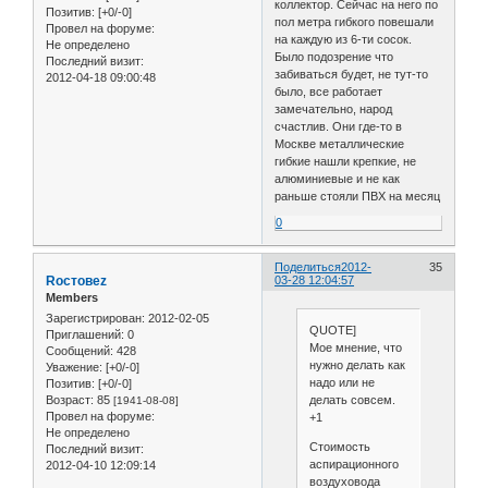
коллектор. Сейчас на него по
Позитив:
[+0/-0]
пол метра гибкого повешали
Провел на форуме:
на каждую из 6-ти сосок.
Не определено
Было подозрение что
Последний визит:
забиваться будет, не тут-то
2012-04-18 09:00:48
было, все работает
замечательно, народ
счастлив. Они где-то в
Москве металлические
гибкие нашли крепкие, не
алюминиевые и не как
раньше стояли ПВХ на месяц
0
Поделиться
2012-
35
Roстовеz
03-28 12:04:57
Members
Зарегистрирован
: 2012-02-05
QUOTE]
Приглашений:
0
Мое мнение, что
Сообщений:
428
нужно делать как
Уважение:
[+0/-0]
надо или не
Позитив:
[+0/-0]
делать совсем.
Возраст:
85
[1941-08-08]
Провел на форуме:
+1
Не определено
Стоимость
Последний визит:
аспирационного
2012-04-10 12:09:14
воздуховода