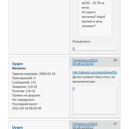
ф100 - 10,7$ за
метр.
Из какого
металла? Какой
крепеж в цену
заложен?
Разъясните:
0
Поделиться
2012-
36
Oygen
03-28 12:32:43
Members
http://almani.su/content/view/55/162/
Зарегистрирован
: 2008-03-18
Да вот шланги типа этого, не
Приглашений:
0
металлические
Сообщений:
131
Уважение:
[+0/-0]
0
Позитив:
[+0/-0]
Провел на форуме:
Не определено
Последний визит:
2012-04-18 09:00:48
Поделиться
2012-
37
Oygen
03-28 13:03:17