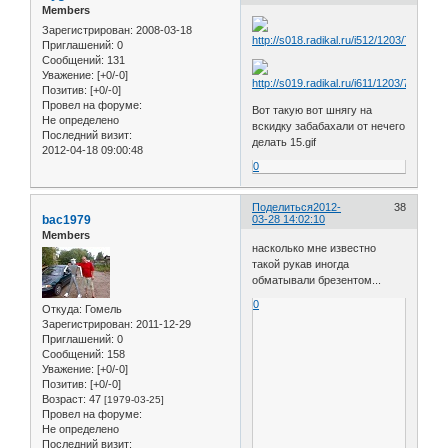
Members
Зарегистрирован
: 2008-03-18
Приглашений:
0
Сообщений:
131
Уважение:
[+0/-0]
Позитив:
[+0/-0]
Провел на форуме:
Вот такую вот шнягу на
Не определено
вскидку забабахали от нечего
Последний визит:
делать 15.gif
2012-04-18 09:00:48
0
Поделиться
2012-
38
bac1979
03-28 14:02:10
Members
насколько мне известно
такой рукав иногда
обматывали брезентом...
0
Откуда:
Гомель
Зарегистрирован
: 2011-12-29
Приглашений:
0
Сообщений:
158
Уважение:
[+0/-0]
Позитив:
[+0/-0]
Возраст:
47
[1979-03-25]
Провел на форуме:
Не определено
Последний визит: