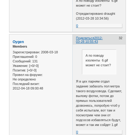
А по поводу изоленты 6.gif
может не стоит?
Отредактировано draught
(2012-03-28 10:34:56)
0
Поделиться
2012-
32
Oygen
03-28 10:55:43
Members
Зарегистрирован
: 2008-03-18
А по поводу
Приглашений:
0
изоленты 6.gif
Сообщений:
131
может не стоит?
Уважение:
[+0/-0]
Позитив:
[+0/-0]
Провел на форуме:
Не определено
Я в цех парням отдал
Последний визит:
задание забахать пол метра
2012-04-18 09:00:48
такого воздуховода. Сделают,
выложу фотки, потом до
прямых пользователей
дозвонюсь, попробую чтоб у
себя испытали, вот там и
посмотрим чем они от
подсосов избавляться будут,
может и так им сойдет 1.gif
0