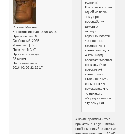
коллеги!
Как то встечал на
одной из веток
тему про
переработку
цеховых
Откуда:
Москва
отходов,
Зарегистрирован
: 2005-06-02
корзинки плести,
Приглашений:
0
черепичные
Сообщений:
2025
Уважение:
[+0/-0]
касетки гнуть,
Позитив:
[+0/-0]
штакетник гнуть.
Провел на форуме:
А кто нибудь
28 минут
автоматизировал
Последний визит:
прокатку (или
2016-02-02 22:12:17
прессовку)
штакетника,
чтобы не гнуть,
есть опыт? В
поисковике что-
то никакого
оборудования на
эту тему нет.
А какие проблемы-то с
прокатом? 17.gif Никаких
проблем, рисуйте эскиз и я
вам подскажу как... 18.gif