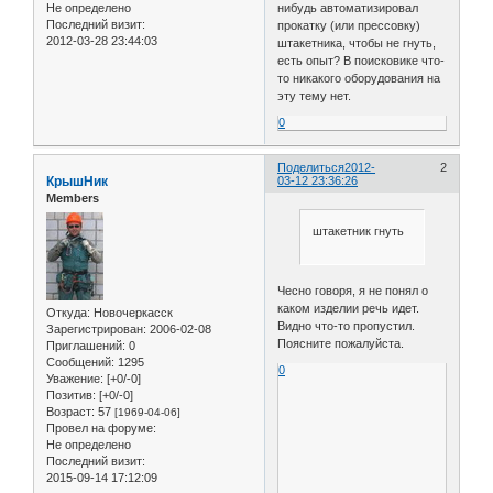
Не определено
нибудь автоматизировал
Последний визит:
прокатку (или прессовку)
2012-03-28 23:44:03
штакетника, чтобы не гнуть,
есть опыт? В поисковике что-
то никакого оборудования на
эту тему нет.
0
Поделиться
2012-
2
КрышНик
03-12 23:36:26
Members
штакетник гнуть
Чесно говоря, я не понял о
каком изделии речь идет.
Откуда:
Новочеркасск
Видно что-то пропустил.
Зарегистрирован
: 2006-02-08
Поясните пожалуйста.
Приглашений:
0
Сообщений:
1295
0
Уважение:
[+0/-0]
Позитив:
[+0/-0]
Возраст:
57
[1969-04-06]
Провел на форуме:
Не определено
Последний визит:
2015-09-14 17:12:09