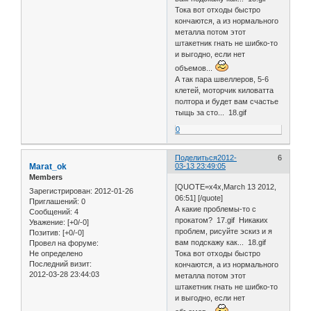
Тока вот отходы быстро
кончаются, а из нормального
металла потом этот
штакетник гнать не шибко-то
и выгодно, если нет
объемов...
А так пара швеллеров, 5-6
клетей, моторчик киловатта
полтора и будет вам счастье
тыщь за сто... 18.gif
0
Поделиться
2012-
6
Marat_ok
03-13 23:49:05
Members
[QUOTE=x4x,March 13 2012,
Зарегистрирован
: 2012-01-26
06:51] [/quote]
Приглашений:
0
А какие проблемы-то с
Сообщений:
4
прокатом? 17.gif Никаких
Уважение:
[+0/-0]
проблем, рисуйте эскиз и я
Позитив:
[+0/-0]
вам подскажу как... 18.gif
Провел на форуме:
Не определено
Тока вот отходы быстро
Последний визит:
кончаются, а из нормального
2012-03-28 23:44:03
металла потом этот
штакетник гнать не шибко-то
и выгодно, если нет