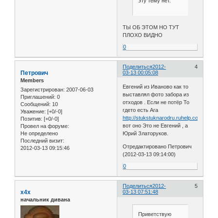
эту тему нет.
ТЫ ОБ ЭТОМ НО ТУТ
ПЛОХО ВИДНО
0
Поделиться
2012-
4
Петрович
03-13 00:05:08
Members
Евгений из Иваново как то
Зарегистрирован
: 2007-06-03
выставлял фото забора из
Приглашений:
0
отходов . Если не потёр То
Сообщений:
10
гдето есть Ага
Уважение:
[+0/-0]
http://stukstuknarodru.ruhelp.com/index
Позитив:
[+0/-0]
вот оно Это не Евгений , а
Провел на форуме:
Не определено
Юрий Златоруков.
Последний визит:
Отредактировано Петрович
2012-03-13 09:15:46
(2012-03-13 09:14:00)
0
Поделиться
2012-
5
x4x
03-13 07:51:48
начальник дивана
Приветствую