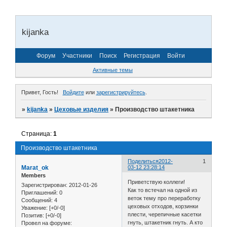
kijanka
Форум
Участники
Поиск
Регистрация
Войти
Активные темы
Привет, Гость!
Войдите
или
зарегистрируйтесь
.
»
kijanka
»
Цеховые изделия
»
Производство штакетника
Страница:
1
Производство штакетника
Поделиться
2012-
1
Marat_ok
03-12 23:28:14
Members
Приветствую коллеги!
Зарегистрирован
: 2012-01-26
Как то встечал на одной из
Приглашений:
0
веток тему про переработку
Сообщений:
4
цеховых отходов, корзинки
Уважение:
[+0/-0]
плести, черепичные касетки
Позитив:
[+0/-0]
гнуть, штакетник гнуть. А кто
Провел на форуме: