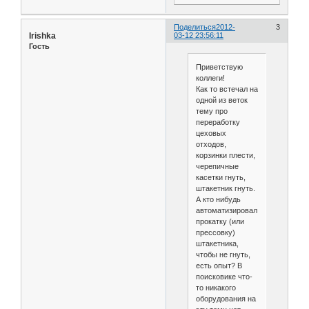
Поделиться
2012-
3
Irishka
03-12 23:56:11
Гость
Приветствую
коллеги!
Как то встечал на
одной из веток
тему про
переработку
цеховых
отходов,
корзинки плести,
черепичные
касетки гнуть,
штакетник гнуть.
А кто нибудь
автоматизировал
прокатку (или
прессовку)
штакетника,
чтобы не гнуть,
есть опыт? В
поисковике что-
то никакого
оборудования на