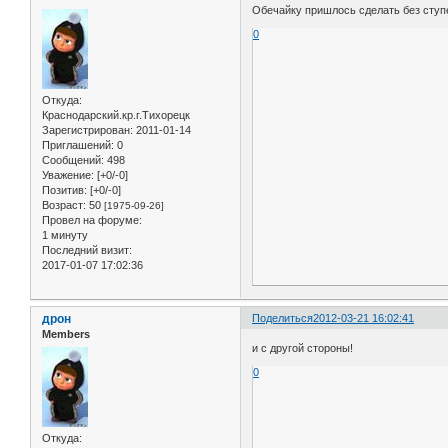
Обечайку пришлось сделать без ступ
0
Откуда:
Краснодарский.кр.г.Тихорецк
Зарегистрирован
: 2011-01-14
Приглашений:
0
Сообщений:
498
Уважение:
[+0/-0]
Позитив:
[+0/-0]
Возраст:
50
[1975-09-26]
Провел на форуме:
1 минуту
Последний визит:
2017-01-07 17:02:36
дрон
Поделиться
2012-03-21 16:02:41
Members
и с другой стороны!
0
Откуда: