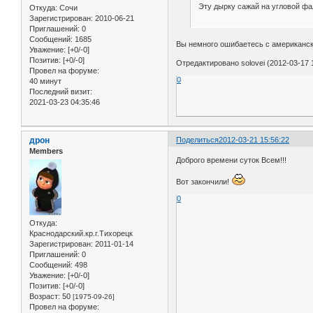
Эту дырку сажай на угловой фа
Откуда:
Сочи
Зарегистрирован
: 2010-06-21
Приглашений:
0
Сообщений:
1685
Вы немного ошибаетесь с американским
Уважение:
[+0/-0]
Позитив:
[+0/-0]
Отредактировано solovei (2012-03-17 
Провел на форуме:
0
40 минут
Последний визит:
2021-03-23 04:35:46
дрон
Поделиться
2012-03-21 15:56:22
Members
Доброго времени суток Всем!!!
Вот закончили!
0
Откуда:
Краснодарский.кр.г.Тихорецк
Зарегистрирован
: 2011-01-14
Приглашений:
0
Сообщений:
498
Уважение:
[+0/-0]
Позитив:
[+0/-0]
Возраст:
50
[1975-09-26]
Провел на форуме: