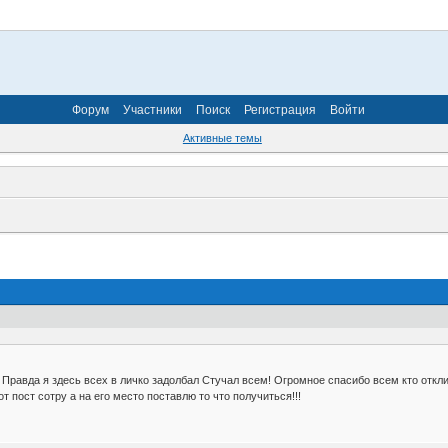
Форум
Участники
Поиск
Регистрация
Войти
Активные темы
 Правда я здесь всех в личко задолбал Стучал всем! Огромное спасибо всем кто откл
т пост сотру а на его место поставлю то что получиться!!!