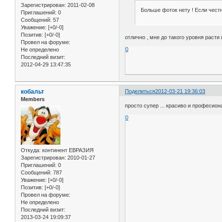
Зарегистрирован
: 2011-02-08
Больше фоток нету ! Если чест
Приглашений:
0
Сообщений:
57
Уважение:
[+0/-0]
Позитив:
[+0/-0]
отлично , мне до такого уровня расти и 
Провел на форуме:
0
Не определено
Последний визит:
2012-04-29 13:47:35
кобальт
Поделиться
2012-03-21 19:36:03
Members
просто супер ... красиво и професиональ
0
Откуда:
континент ЕВРАЗИЯ
Зарегистрирован
: 2010-01-27
Приглашений:
0
Сообщений:
787
Уважение:
[+0/-0]
Позитив:
[+0/-0]
Провел на форуме:
Не определено
Последний визит:
2013-03-24 19:09:37