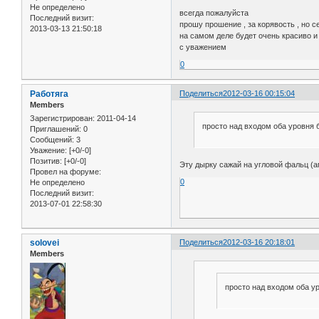
Не определено
всегда пожалуйста
Последний визит:
прошу прошение , за корявость , но с
2013-03-13 21:50:18
на самом деле будет очень красиво и 
с уважением
0
Работяга
Поделиться
2012-03-16 00:15:04
Members
Зарегистрирован
: 2011-04-14
просто над входом оба уровня б
Приглашений:
0
Сообщений:
3
Уважение:
[+0/-0]
Позитив:
[+0/-0]
Эту дырку сажай на угловой фальц (а
Провел на форуме:
0
Не определено
Последний визит:
2013-07-01 22:58:30
solovei
Поделиться
2012-03-16 20:18:01
Members
просто над входом оба ур