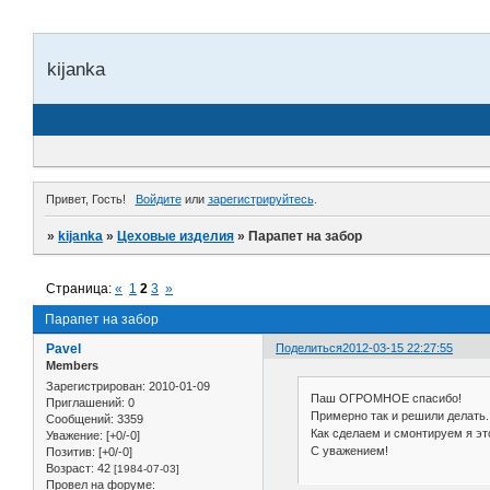
kijanka
Привет, Гость!
Войдите
или
зарегистрируйтесь
.
»
kijanka
»
Цеховые изделия
»
Парапет на забор
Страница:
«
1
2
3
»
Парапет на забор
Pavel
Поделиться
2012-03-15 22:27:55
Members
Зарегистрирован
: 2010-01-09
Паш ОГРОМНОЕ спасибо!
Приглашений:
0
Примерно так и решили делать.
Сообщений:
3359
Как сделаем и смонтируем я это
Уважение:
[+0/-0]
С уважением!
Позитив:
[+0/-0]
Возраст:
42
[1984-07-03]
Провел на форуме: