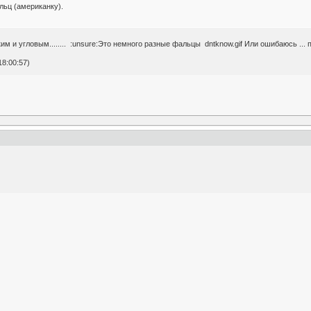
льц (американку).
 и угловым........ :unsure:Это немного разные фальцы dntknow.gif Или ошибаюсь ... 
18:00:57)