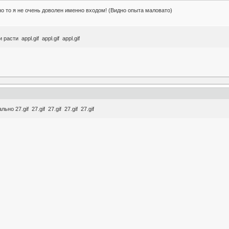
но то я не очень доволен именно входом! (Видно опыта маловато)
расти appl.gif appl.gif appl.gif
но 27.gif 27.gif 27.gif 27.gif 27.gif