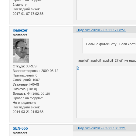
Провел на форуме:
1 минуту
Последний визит:
2017-01-07 17:02:36
ibanezer
Поделиться
2012-03-21 17:08:51
Members
Больше фоток нету ! Если чест
appl.gif appl.gif appl.gif 27.gif не н
Откуда:
33RUS
0
Зарегистрирован
: 2009-03-12
Приглашений:
0
Сообщений:
1007
Уважение:
[+0/-0]
Позитив:
[+0/-0]
Возраст:
44
[1981-09-15]
Провел на форуме:
Не определено
Последний визит:
2014-03-21 21:53:38
SEN-555
Поделиться
2012-03-21 18:53:21
Members