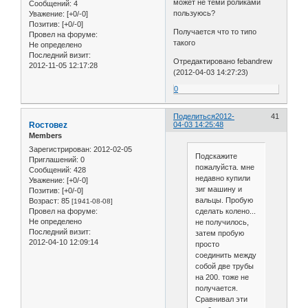
может не теми роликами
Сообщений:
4
пользуюсь?
Уважение:
[+0/-0]
Позитив:
[+0/-0]
Получается что то типо
Провел на форуме:
такого
Не определено
Последний визит:
Отредактировано febandrew
2012-11-05 12:17:28
(2012-04-03 14:27:23)
0
Поделиться
2012-
41
Roстовеz
04-03 14:25:48
Members
Зарегистрирован
: 2012-02-05
Подскажите
Приглашений:
0
пожалуйста. мне
Сообщений:
428
недавно купили
Уважение:
[+0/-0]
зиг машину и
Позитив:
[+0/-0]
вальцы. Пробую
Возраст:
85
[1941-08-08]
Провел на форуме:
сделать колено...
Не определено
не получилось,
Последний визит:
затем пробую
2012-04-10 12:09:14
просто
соединить между
собой две трубы
на 200. тоже не
получается.
Сравнивал эти