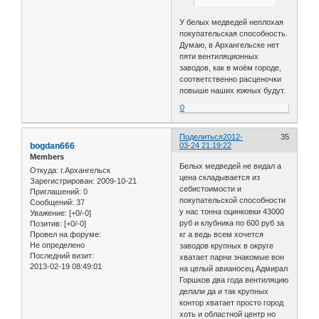
У белых медведей неплохая
покупательская способность.
Думаю, в Архангельске нет
пяти вентиляционных
заводов, как в моём городе,
соответственно расценочки
повыше наших южных будут.
0
Поделиться
2012-
35
bogdan666
03-24 21:19:22
Members
Белых медведей не видал а
Откуда:
г.Архангельск
цена складывается из
Зарегистрирован
: 2009-10-21
себистоимости и
Приглашений:
0
покупательской способности
Сообщений:
37
у нас тонна оцинковки 43000
Уважение:
[+0/-0]
руб и клубника по 600 руб за
Позитив:
[+0/-0]
Провел на форуме:
кг а ведь всем хочется
Не определено
заводов крупных в округе
Последний визит:
хватает парни знакомые вон
2013-02-19 08:49:01
на целый авианосец Адмирал
Горшков два года вентиляцию
делали да и так крупных
контор хватает просто город
хоть и областной центр но