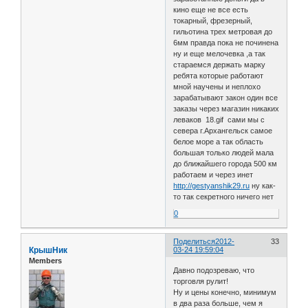
кино еще не все есть
токарный, фрезерный,
гильотина трех метровая до
6мм правда пока не починена
ну и еще мелочевка ,а так
стараемся держать марку
ребята которые работают
мной научены и неплохо
зарабатывают закон один все
заказы через магазин никаких
леваков 18.gif сами мы с
севера г.Архангельск самое
белое море а так область
большая только людей мала
до ближайшего города 500 км
работаем и через инет
http://gestyanshik29.ru
ну как-
то так секретного ничего нет
0
Поделиться
2012-
33
КрышНик
03-24 19:59:04
Members
Давно подозреваю, что
торговля рулит!
Ну и цены конечно, минимум
в два раза больше, чем я