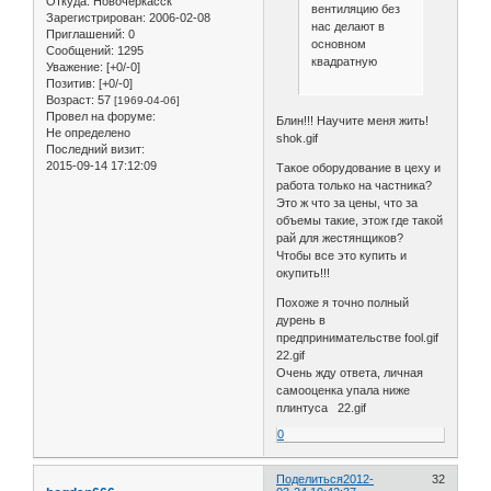
Откуда:
Новочеркасск
вентиляцию без
Зарегистрирован
: 2006-02-08
нас делают в
Приглашений:
0
основном
Сообщений:
1295
квадратную
Уважение:
[+0/-0]
Позитив:
[+0/-0]
Возраст:
57
[1969-04-06]
Провел на форуме:
Блин!!! Научите меня жить!
Не определено
shok.gif
Последний визит:
2015-09-14 17:12:09
Такое оборудование в цеху и
работа только на частника?
Это ж что за цены, что за
объемы такие, этож где такой
рай для жестянщиков?
Чтобы все это купить и
окупить!!!
Похоже я точно полный
дурень в
предпринимательстве fool.gif
22.gif
Очень жду ответа, личная
самооценка упала ниже
плинтуса 22.gif
0
Поделиться
2012-
32