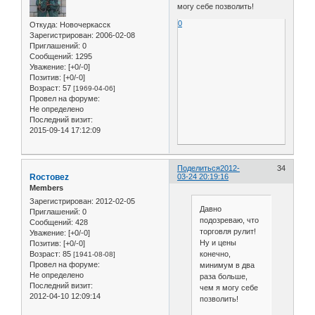
могу себе позволить!
0
Откуда:
Новочеркасск
Зарегистрирован
: 2006-02-08
Приглашений:
0
Сообщений:
1295
Уважение:
[+0/-0]
Позитив:
[+0/-0]
Возраст:
57
[1969-04-06]
Провел на форуме:
Не определено
Последний визит:
2015-09-14 17:12:09
Поделиться
2012-
34
Roстовеz
03-24 20:19:16
Members
Зарегистрирован
: 2012-02-05
Давно
Приглашений:
0
подозреваю, что
Сообщений:
428
торговля рулит!
Уважение:
[+0/-0]
Ну и цены
Позитив:
[+0/-0]
конечно,
Возраст:
85
[1941-08-08]
Провел на форуме:
минимум в два
Не определено
раза больше,
Последний визит:
чем я могу себе
2012-04-10 12:09:14
позволить!