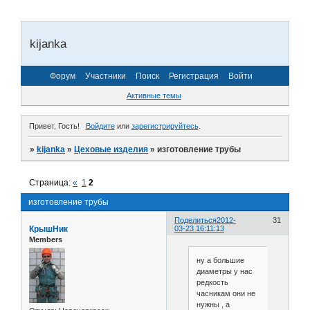
kijanka
Форум
Участники
Поиск
Регистрация
Войти
Активные темы
Привет, Гость!
Войдите
или
зарегистрируйтесь
.
»
kijanka
»
Цеховые изделия
»
изготовление трубы
Страница:
«
1
2
изготовление трубы
Поделиться
2012-
31
КрышНик
03-23 16:11:13
Members
ну а большие
диаметры у нас
редкость
часникам они не
нужны , а