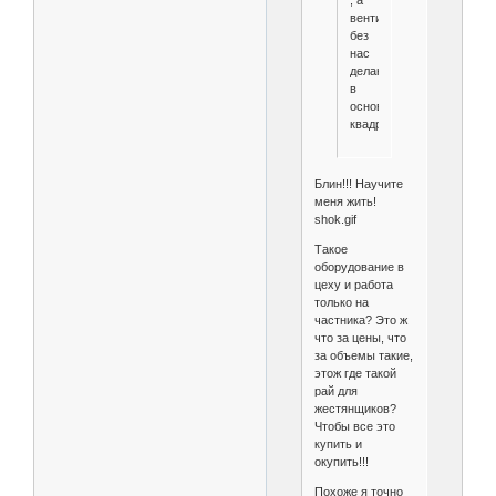
вентиляцию
без
нас
делают
в
основном
квадратную
Блин!!! Научите
меня жить!
shok.gif
Такое
оборудование в
цеху и работа
только на
частника? Это ж
что за цены, что
за объемы такие,
этож где такой
рай для
жестянщиков?
Чтобы все это
купить и
окупить!!!
Похоже я точно