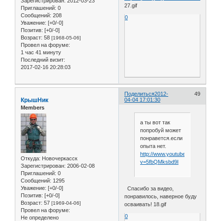
Зарегистрирован
: 2012-03-23
27.gif
Приглашений:
0
Сообщений:
208
0
Уважение:
[+0/-0]
Позитив:
[+0/-0]
Возраст:
58
[1968-05-06]
Провел на форуме:
1 час 41 минуту
Последний визит:
2017-02-16 20:28:03
Поделиться
2012-
49
КрышНик
04-04 17:01:30
Members
а ты вот так
попробуй может
понравется.если
опыта нет.
http://www.youtube.com/watch?
Откуда:
Новочеркасск
v=5fbQMksbd9I
Зарегистрирован
: 2006-02-08
Приглашений:
0
Сообщений:
1295
Уважение:
[+0/-0]
Спасибо за видео,
Позитив:
[+0/-0]
понравилось, наверное буду
Возраст:
57
[1969-04-06]
осваивать! 18.gif
Провел на форуме:
0
Не определено