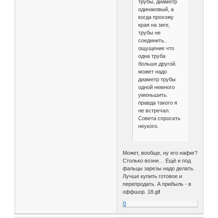
трубы, диаметр
одинаковый, а
когда прохожу
края на зиге,
трубы не
соединить..
ощущение что
одна труба
больше другой.
может надо
диаметр трубы
одной немного
уменьшить.
правда такого я
не встречал.
Совета спросить
неукого.
Может, вообще, ну его нафиг?
Столько возни… Ещё и под
фальцы зарезы надо делать.
Лучше купить готовое и
перепродать. А прибыль - в
оффшор. 18.gif
0