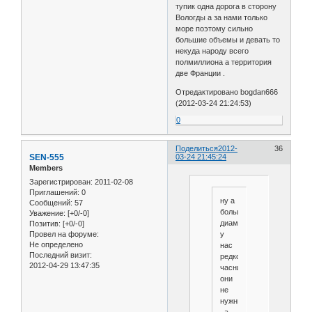
тупик одна дорога в сторону
Вологды а за нами только
море поэтому сильно
большие объемы и девать то
некуда народу всего
полмиллиона а территория
две Франции .
Отредактировано bogdan666
(2012-03-24 21:24:53)
0
Поделиться
2012-
36
SEN-555
03-24 21:45:24
Members
Зарегистрирован
: 2011-02-08
Приглашений:
0
ну а
Сообщений:
57
большие
Уважение:
[+0/-0]
диаметры
Позитив:
[+0/-0]
у
Провел на форуме:
Не определено
нас
Последний визит:
редкость
2012-04-29 13:47:35
часникам
они
не
нужны
, а