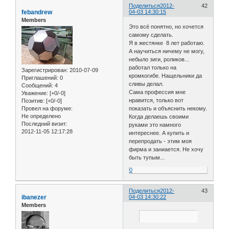
Поделиться
2012-
42
febandrew
04-03 14:30:15
Members
Это всё понятно, но хочется
самому сделать.
Я в жестянке 8 лет работаю.
А научиться ничему не могу,
небыло зиги, роликов...
работал только на
Зарегистрирован
: 2010-07-09
кромкогибе. Нащельники да
Приглашений:
0
сливы делал.
Сообщений:
4
Сама профессия мне
Уважение:
[+0/-0]
нравится, только вот
Позитив:
[+0/-0]
Провел на форуме:
показать и объяснить некому.
Не определено
Когда делаешь своими
Последний визит:
руками это намного
2012-11-05 12:17:28
интереснее. А купить и
перепродать - этим моя
фирма и заниается. Не хочу
быть тупым...
0
Поделиться
2012-
43
ibanezer
04-03 14:30:22
Members