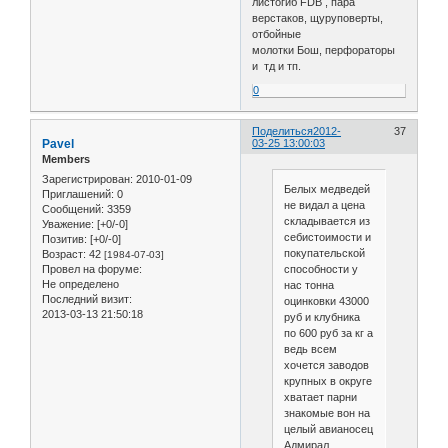
листогиб FDB , пара
верстаков, щуруповерты,
отбойные
молотки Бош, перфораторы
и тд и тп.
0
Поделиться
2012-
37
Pavel
03-25 13:00:03
Members
Зарегистрирован
: 2010-01-09
Белых медведей
Приглашений:
0
не видал а цена
Сообщений:
3359
складывается из
Уважение:
[+0/-0]
себистоимости и
Позитив:
[+0/-0]
покупательской
Возраст:
42
[1984-07-03]
Провел на форуме:
способности у
Не определено
нас тонна
Последний визит:
оцинковки 43000
2013-03-13 21:50:18
руб и клубника
по 600 руб за кг а
ведь всем
хочется заводов
крупных в округе
хватает парни
знакомые вон на
целый авианосец
Адмирал