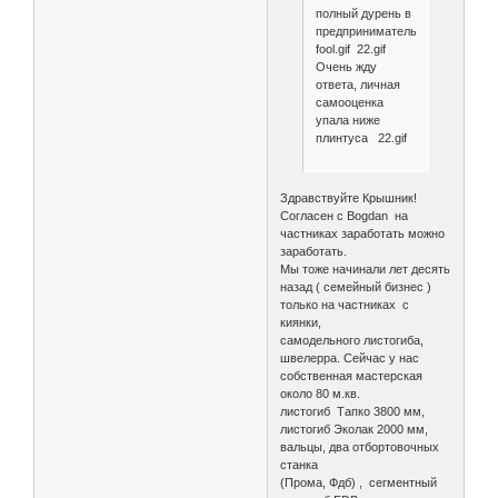
полный дурень в
предпринимательстве
fool.gif 22.gif
Очень жду
ответа, личная
самооценка
упала ниже
плинтуса 22.gif
Здравствуйте Крышник!
Согласен с Bogdan на
частниках заработать можно
заработать.
Мы тоже начинали лет десять
назад ( семейный бизнес )
только на частниках с
киянки,
самодельного листогиба,
швелерра. Сейчас у нас
собственная мастерская
около 80 м.кв.
листогиб Тапко 3800 мм,
листогиб Эколак 2000 мм,
вальцы, два отбортовочных
станка
(Прома, Фдб) , сегментный