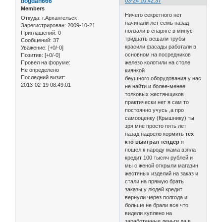
bogdan666
03-24 10:42:37
Members
Ничего секретного нет
Откуда:
г.Архангельск
начинали лет семь назад
Зарегистрирован
: 2009-10-21
ползали в снаряге в минус
Приглашений:
0
тридцать вешали трубы
Сообщений:
37
красили фасады работали в
Уважение:
[+0/-0]
основном на посредников
Позитив:
[+0/-0]
Провел на форуме:
железо колотили на столе
Не определено
киянкой
Последний визит:
беушного оборудования у нас
2013-02-19 08:49:01
не найти и более-менее
толковых жестянщиков
практически нет я сам то
постоянно учусь ,а про
самооценку (Крышнику) ты
зря мне просто пять лет
назад надоело кормить
тех
кто выиграл тендер
я
пошел к народу мама взяла
кредит 100 тысяч рублей и
мы с женой открыли магазин
жестяных изделий на заказ и
стали на прямую брать
заказы у людей кредит
вернули через полгода и
больше не брали все что
видели куплено на
заработанные деньги да в