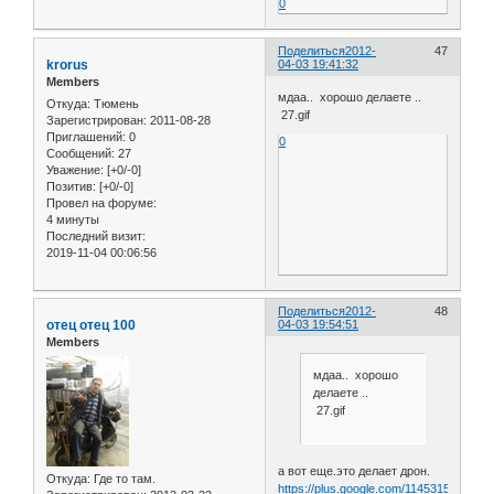
0
Поделиться
2012-
47
krorus
04-03 19:41:32
Members
мдаа.. хорошо делаете ..
Откуда:
Тюмень
27.gif
Зарегистрирован
: 2011-08-28
Приглашений:
0
0
Сообщений:
27
Уважение:
[+0/-0]
Позитив:
[+0/-0]
Провел на форуме:
4 минуты
Последний визит:
2019-11-04 00:06:56
Поделиться
2012-
48
отец отец 100
04-03 19:54:51
Members
мдаа.. хорошо
делаете ..
27.gif
а вот еще.это делает дрон.
Откуда:
Где то там.
https://plus.google.com/1145315328179