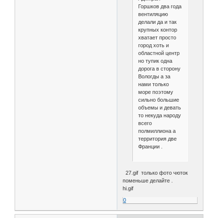
Горшков два года
вентиляцию
делали да и так
крупных контор
хватает просто
город хоть и
областной центр
но тупик одна
дорога в сторону
Вологды а за
нами только
море поэтому
сильно большие
объемы и девать
то некуда народу
всего
полмиллиона а
территория две
Франции .
27.gif только фото чюток
поменьше делайте .
hi.gif
0