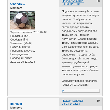
Поделиться
2012-
38
febandrew
04-03 11:51:40
Members
Подскажите пожалуйста. мне
недавно купили зиг машину и
вальцы. Пробую сделать
колено... не получилось,
затем пробую просто
соединить между собой две
Зарегистрирован
: 2010-07-09
трубы на 200. тоже не
Приглашений:
0
получается. Сравнивал эти
Сообщений:
4
трубы, диаметр одинаковый,
Уважение:
[+0/-0]
а когда прохожу края на зиге,
Позитив:
[+0/-0]
Провел на форуме:
трубы не соединить..
Не определено
ощущение что одна труба
Последний визит:
больше другой. может надо
2012-11-05 12:17:28
диаметр трубы одной
немного уменьшить. правда
такого я не встречал. Совета
спросить неукого.
Отредактировано febandrew
(2012-04-03 14:19:55)
0
Поделиться
2012-
39
ibanezer
04-03 14:15:13
Members