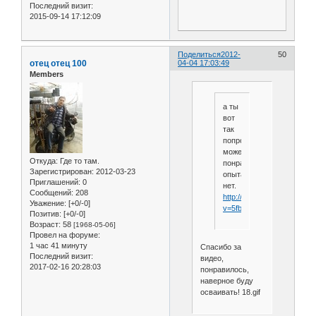
Последний визит:
2015-09-14 17:12:09
Поделиться
2012-
50
отец отец 100
04-04 17:03:49
Members
а ты
вот
так
попробуй
может
Откуда:
Где то там.
понравется.если
Зарегистрирован
: 2012-03-23
опыта
Приглашений:
0
нет.
Сообщений:
208
http://www.youtube.com/w
Уважение:
[+0/-0]
v=5fbQMksbd9I
Позитив:
[+0/-0]
Возраст:
58
[1968-05-06]
Провел на форуме:
1 час 41 минуту
Спасибо за
Последний визит:
видео,
2017-02-16 20:28:03
понравилось,
наверное буду
осваивать! 18.gif