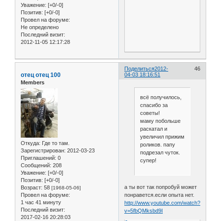
Уважение:
[+0/-0]
Позитив:
[+0/-0]
Провел на форуме:
Не определено
Последний визит:
2012-11-05 12:17:28
Поделиться
2012-
46
отец отец 100
04-03 18:16:51
Members
всё получилось,
спасибо за
советы!
маму побольше
раскатал и
увеличил прижим
Откуда:
Где то там.
роликов. папу
Зарегистрирован
: 2012-03-23
подрезал чуток.
Приглашений:
0
супер!
Сообщений:
208
Уважение:
[+0/-0]
Позитив:
[+0/-0]
а ты вот так попробуй может
Возраст:
58
[1968-05-06]
понравется.если опыта нет.
Провел на форуме:
1 час 41 минуту
http://www.youtube.com/watch?
Последний визит:
v=5fbQMksbd9I
2017-02-16 20:28:03