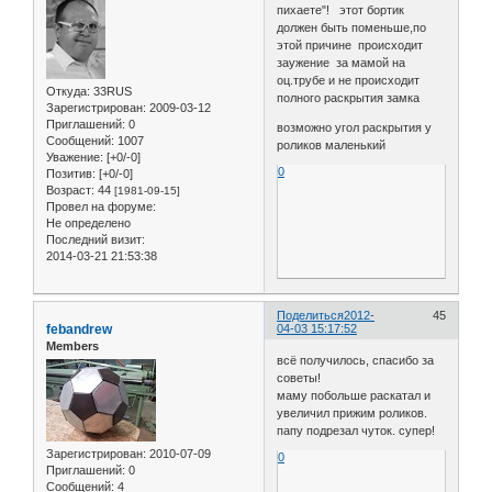
пихаете"! этот бортик
должен быть поменьше,по
этой причине происходит
заужение за мамой на
оц.трубе и не происходит
Откуда:
33RUS
полного раскрытия замка
Зарегистрирован
: 2009-03-12
Приглашений:
0
возможно угол раскрытия у
Сообщений:
1007
роликов маленький
Уважение:
[+0/-0]
0
Позитив:
[+0/-0]
Возраст:
44
[1981-09-15]
Провел на форуме:
Не определено
Последний визит:
2014-03-21 21:53:38
Поделиться
2012-
45
febandrew
04-03 15:17:52
Members
всё получилось, спасибо за
советы!
маму побольше раскатал и
увеличил прижим роликов.
папу подрезал чуток. супер!
Зарегистрирован
: 2010-07-09
0
Приглашений:
0
Сообщений:
4