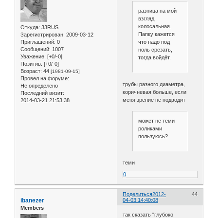
разница на мой
взгляд
колосальная.
Откуда:
33RUS
Папку кажется
Зарегистрирован
: 2009-03-12
что надо под
Приглашений:
0
Сообщений:
1007
ноль срезать,
Уважение:
[+0/-0]
тогда войдёт.
Позитив:
[+0/-0]
Возраст:
44
[1981-09-15]
Провел на форуме:
трубы разного диаметра,
Не определено
коричневая больше, если
Последний визит:
меня зрение не подводит
2014-03-21 21:53:38
может не теми
роликами
пользуюсь?
теми
0
Поделиться
2012-
44
ibanezer
04-03 14:40:08
Members
так сказать "глубоко