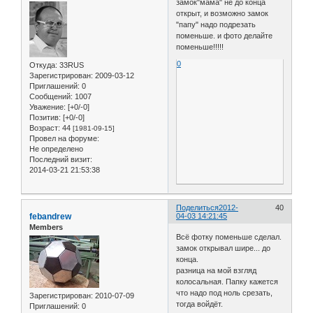
замок"мама" не до конца
открыт, и возможно замок
"папу" надо подрезать
поменьше. и фото делайте
поменьше!!!!!
0
Откуда:
33RUS
Зарегистрирован
: 2009-03-12
Приглашений:
0
Сообщений:
1007
Уважение:
[+0/-0]
Позитив:
[+0/-0]
Возраст:
44
[1981-09-15]
Провел на форуме:
Не определено
Последний визит:
2014-03-21 21:53:38
Поделиться
2012-
40
febandrew
04-03 14:21:45
Members
Всё фотку поменьше сделал.
замок открывал шире... до
конца.
разница на мой взгляд
колосальная. Папку кажется
что надо под ноль срезать,
Зарегистрирован
: 2010-07-09
тогда войдёт.
Приглашений:
0