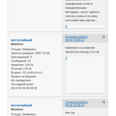
опреденным углом и
определенными
методами...могут сделать
чертеж уголка и по нему
изготовим вам партию...
0
Поделиться
2012-
25
неслучайный
04-02 15:05:12
Members
наверное со штампом
Откуда:
Хабаровск
пролетели,ноухау это так
Зарегистрирован
: 2007-10-05
Приглашений:
0
0
Сообщений:
51
Уважение:
[+0/-0]
Позитив:
[+0/-0]
Возраст:
61
[1965-04-01]
Провел на форуме:
Не определено
Последний визит:
2013-02-04 05:08:32
Поделиться
2012-
26
неслучайный
04-02 15:06:18
Members
или так
Откуда:
Хабаровск