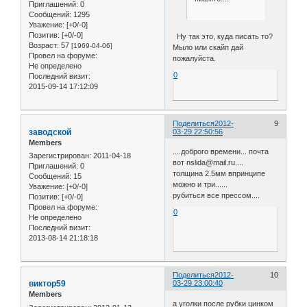
Приглашений:
0
Сообщений:
1295
Уважение:
[+0/-0]
Позитив:
[+0/-0]
Ну так это, куда писать то?
Возраст:
57
[1969-04-06]
Мыло или скайп дай
Провел на форуме:
пожалуйста.
Не определено
0
Последний визит:
2015-09-14 17:12:09
Поделиться
2012-
9
заводской
03-29 22:50:56
Members
....доброго времени... почта
Зарегистрирован
: 2011-04-18
вот nslida@mail.ru....
Приглашений:
0
толщина 2.5мм впринципе
Сообщений:
15
можно и три......
Уважение:
[+0/-0]
рубиться все прессом....
Позитив:
[+0/-0]
Провел на форуме:
0
Не определено
Последний визит:
2013-08-14 21:18:18
Поделиться
2012-
10
виктор59
03-29 23:00:40
Members
а уголки после рубки цинком