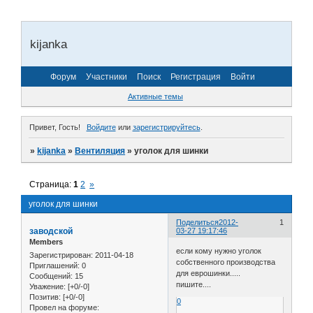
kijanka
Форум
Участники
Поиск
Регистрация
Войти
Активные темы
Привет, Гость!
Войдите
или
зарегистрируйтесь
.
»
kijanka
»
Вентиляция
»
уголок для шинки
Страница:
1
2
»
уголок для шинки
Поделиться
2012-
1
заводской
03-27 19:17:46
Members
если кому нужно уголок
Зарегистрирован
: 2011-04-18
собственного производства
Приглашений:
0
для еврошинки.....
Сообщений:
15
пишите....
Уважение:
[+0/-0]
Позитив:
[+0/-0]
0
Провел на форуме: