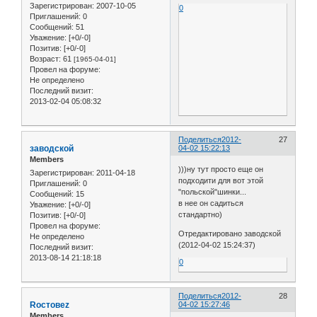
Зарегистрирован
: 2007-10-05
0
Приглашений:
0
Сообщений:
51
Уважение:
[+0/-0]
Позитив:
[+0/-0]
Возраст:
61
[1965-04-01]
Провел на форуме:
Не определено
Последний визит:
2013-02-04 05:08:32
Поделиться
2012-
27
заводской
04-02 15:22:13
Members
)))ну тут просто еще он
Зарегистрирован
: 2011-04-18
подходити для вот этой
Приглашений:
0
"польской"шинки...
Сообщений:
15
в нее он садиться
Уважение:
[+0/-0]
стандартно)
Позитив:
[+0/-0]
Провел на форуме:
Отредактировано заводской
Не определено
(2012-04-02 15:24:37)
Последний визит:
2013-08-14 21:18:18
0
Поделиться
2012-
28
Roстовеz
04-02 15:27:46
Members