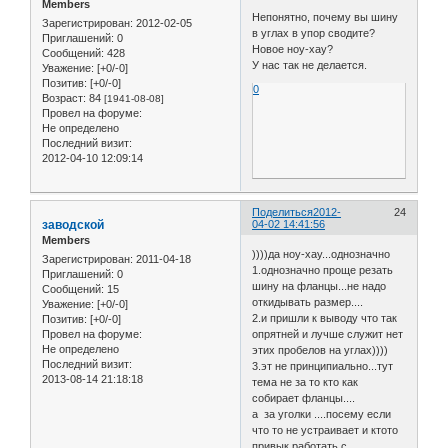
Members
Непонятно, почему вы шину
Зарегистрирован
: 2012-02-05
в углах в упор сводите?
Приглашений:
0
Новое ноу-хау?
Сообщений:
428
У нас так не делается.
Уважение:
[+0/-0]
Позитив:
[+0/-0]
0
Возраст:
84
[1941-08-08]
Провел на форуме:
Не определено
Последний визит:
2012-04-10 12:09:14
Поделиться
2012-
24
заводской
04-02 14:41:56
Members
))))да ноу-хау...однозначно
Зарегистрирован
: 2011-04-18
1.однозначно проще резать
Приглашений:
0
шину на фланцы...не надо
Сообщений:
15
откидывать размер....
Уважение:
[+0/-0]
2.и пришли к выводу что так
Позитив:
[+0/-0]
опрятней и лучше служит нет
Провел на форуме:
Не определено
этих пробелов на углах))))
Последний визит:
3.эт не принципиально...тут
2013-08-14 21:18:18
тема не за то кто как
собирает фланцы....
а за уголки ....посему если
что то не устраивает и ктото
привык работать с