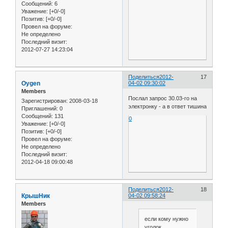
Сообщений:
6
Уважение:
[+0/-0]
Позитив:
[+0/-0]
Провел на форуме:
Не определено
Последний визит:
2012-07-27 14:23:04
Поделиться
2012-
17
Oygen
04-02 09:30:02
Members
Послал запрос 30.03-го на
Зарегистрирован
: 2008-03-18
электронку - а в ответ тишина
Приглашений:
0
Сообщений:
131
0
Уважение:
[+0/-0]
Позитив:
[+0/-0]
Провел на форуме:
Не определено
Последний визит:
2012-04-18 09:00:48
Поделиться
2012-
18
КрышНик
04-02 09:58:24
Members
если кому нужно
уголок