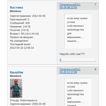
Поделиться
2012-
7
Roстовеz
03-28 08:12:50
Members
Зарегистрирован
: 2012-02-05
если кому нужно
Приглашений:
0
уголок
Сообщений:
428
собственного
Уважение:
[+0/-0]
производства
Позитив:
[+0/-0]
для
Возраст:
84
[1941-08-08]
Провел на форуме:
еврошинки.....
Не определено
пишите....
Последний визит:
2012-04-10 12:09:14
Наруби себе сам???
0
Поделиться
2012-
8
КрышНик
03-28 12:17:09
Members
если кому нужно
уголок
собственного
производства
для
Откуда:
Новочеркасск
еврошинки.....
Зарегистрирован
: 2006-02-08
пишите....