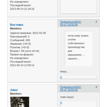
Не определено
Последний визит:
2013-08-14 21:18:18
Поделиться
2012-
2
Roстовеz
03-27 19:31:59
Members
Зарегистрирован
: 2012-02-05
если кому нужно
Приглашений:
0
уголок
Сообщений:
428
собственного
Уважение:
[+0/-0]
производства
Позитив:
[+0/-0]
для
Возраст:
84
[1941-08-08]
Провел на форуме:
еврошинки.....
Не определено
пишите....
Последний визит:
2012-04-10 12:09:14
пишу…
0
Поделиться
2012-
3
Joker
03-27 19:54:20
Members
тоже пишу!
0