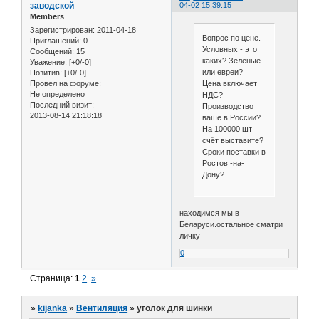
заводской
04-02 15:39:15
Members
Зарегистрирован
: 2011-04-18
Вопрос по цене.
Приглашений:
0
Условных - это
Сообщений:
15
каких? Зелёные
Уважение:
[+0/-0]
или евреи?
Позитив:
[+0/-0]
Цена включает
Провел на форуме:
Не определено
НДС?
Последний визит:
Производство
2013-08-14 21:18:18
ваше в России?
На 100000 шт
счёт выставите?
Сроки поставки в
Ростов -на-
Дону?
находимся мы в
Беларуси.остальное сматри
личку
0
Страница:
1
2
»
»
kijanka
»
Вентиляция
»
уголок для шинки