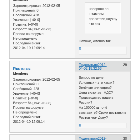
Зарегистрирован
: 2012-02-05
наверное со
Приглашений:
0
штампом
Сообщений:
428
пролетели,ноухау
Уважение:
[+0/-0]
это так
Позитив:
[+0/-0]
Возраст:
84
[1941-08-08]
Провел на форуме:
Не определено
Похоже, именно так.
Последний визит:
2012-04-10 12:09:14
0
Поделиться
2012-
29
Roстовеz
04-02 15:32:53
Members
Вопрос по цене.
Зарегистрирован
: 2012-02-05
Условных - это каких?
Приглашений:
0
Зелёные или евреи?
Сообщений:
428
Цена включает НДС?
Уважение:
[+0/-0]
Производство ваше в
Позитив:
[+0/-0]
России?
Возраст:
84
[1941-08-08]
Провел на форуме:
На 100000 шт счёт
Не определено
выставите? Сроки поставки в
Последний визит:
Ростов -на- Дону?
2012-04-10 12:09:14
0
Поделиться
2012-
30