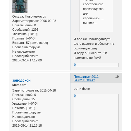
собственного
производства
для
Откуда:
Новочеркасск
еврошинки.....
Зарегистрирован
: 2006-02-08
пишите....
Приглашений:
0
Сообщений:
1295
Уважение:
[+0/-0]
Позитив:
[+0/-0]
И все же. Можно увидеть
Возраст:
57
[1969-04-06]
фото изделия и обозначить
Провел на форуме:
розничную цену.
Не определено
Я беру в Лиссанте-Юг,
Последний визит:
примерно по 4руб.
2015-09-14 17:12:09
0
Поделиться
2012-
19
заводской
04-02 13:00:42
Members
вот и фото
Зарегистрирован
: 2011-04-18
Приглашений:
0
0
Сообщений:
15
Уважение:
[+0/-0]
Позитив:
[+0/-0]
Провел на форуме:
Не определено
Последний визит:
2013-08-14 21:18:18