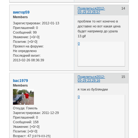
Поделиться
2012-
14
виктор59
03-29 23:28:57
Members
проблем то нет конечно в
Зарегистрирован
: 2012-01-13
доставке но вот какая цена
Приглашений:
0
будет например до урала
Сообщений:
99
13.gif
Уважение:
[+0/-0]
Позитив:
[+0/-0]
0
Провел на форуме:
Не определено
Последний визит:
2013-02-26 08:36:39
Поделиться
2012-
15
bac1979
03-29 23:29:16
Members
я тож из бубляндии
0
Откуда:
Гомель
Зарегистрирован
: 2011-12-29
Приглашений:
0
Сообщений:
158
Уважение:
[+0/-0]
Позитив:
[+0/-0]
Возраст:
47
[1979-03-25]