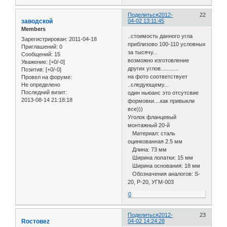
Поделиться
2012-
22
заводской
04-02 13:11:45
Members
..стоимость данного угла
Зарегистрирован
: 2011-04-18
приблизово 100-110 условных
Приглашений:
0
за тысячу...
Сообщений:
15
возможно изготовление
Уважение:
[+0/-0]
других углов............
Позитив:
[+0/-0]
на фото соответствует
Провел на форуме:
Не определено
..следующему...
Последний визит:
один ньюанс это отсутсвие
2013-08-14 21:18:18
формовки....как привыкли
все)))
Уголок фланцевый
монтажный 20-й
Материал: сталь
оцинкованная 2.5 мм
Длина: 73 мм
Ширина лопатки: 15 мм
Ширина основания: 18 мм
Обозначения аналогов: S-
20, P-20, УГМ-003
0
Поделиться
2012-
23
Roстовеz
04-02 14:24:28