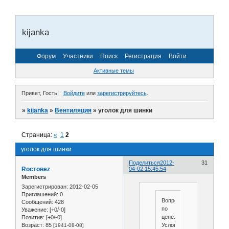
kijanka
Форум
Участники
Поиск
Регистрация
Войти
Активные темы
Привет, Гость!
Войдите
или
зарегистрируйтесь
.
»
kijanka
»
Вентиляция
»
уголок для шинки
Страница:
«
1
2
уголок для шинки
Поделиться
2012-
31
Roстовеz
04-02 15:45:54
Members
Зарегистрирован
: 2012-02-05
Приглашений:
0
Вопрос
Сообщений:
428
по
Уважение:
[+0/-0]
цене.
Позитив:
[+0/-0]
Условных
Возраст:
85
[1941-08-08]