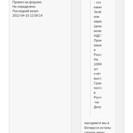
Провел на форуме:
- это
Не определено
каких?
Последний визит:
Зелёные
2012-04-10 12:09:14
или
евреи?
Цена
включает
НДС?
Производство
ваше
в
России?
На
100000
шт
счёт
выставите?
Сроки
поставки
в
Ростов
-на-
Дону?
находимся мы в
Беларуси.остальное
сматри личку