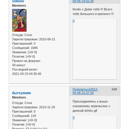
solovei
04-06 19:02:28
Members
Колёк с Днём тебя !!! Всего
тебе большого и крепкого !!!
0
Откуда:
Сочи
Зарегистрирован
: 2010-06-21
Приглашений:
0
Сообщений:
1685
Уважение:
[+0/-0]
Позитив:
[+0/-0]
Провел на форуме:
40 минут
Последний визит:
2021-03-23 04:35:46
Поделиться
2012-
648
бытхуянин
04-06 21:37:18
Members
Присоединяюсь к выше
Откуда:
Сочи
сказанному апрельских с
Зарегистрирован
: 2010-11-26
днюхай drinks.gif
Приглашений:
0
Сообщений:
134
0
Уважение:
[+0/-0]
Позитив:
[+0/-0]
Возраст:
43
[1983-04-07]