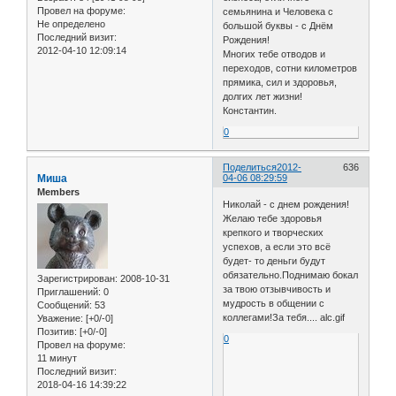
Провел на форуме:
семьянина и Человека с
Не определено
большой буквы - с Днём
Последний визит:
Рождения!
2012-04-10 12:09:14
Многих тебе отводов и
переходов, сотни километров
прямика, сил и здоровья,
долгих лет жизни!
Константин.
0
Поделиться
2012-
636
Миша
04-06 08:29:59
Members
Николай - с днем рождения!
Желаю тебе здоровья
крепкого и творческих
успехов, а если это всё
будет- то деньги будут
обязательно.Поднимаю бокал
Зарегистрирован
: 2008-10-31
за твою отзывчивость и
Приглашений:
0
мудрость в общении с
Сообщений:
53
коллегами!За тебя.... alc.gif
Уважение:
[+0/-0]
Позитив:
[+0/-0]
0
Провел на форуме:
11 минут
Последний визит:
2018-04-16 14:39:22