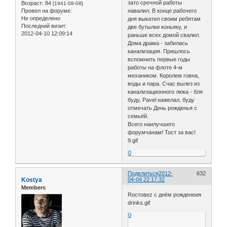
зато срочной работы
Возраст:
84
[1941-08-08]
Провел на форуме:
навалил. В конце рабочего
Не определено
дня выкатил своим ребятам
Последний визит:
две бутылки коньяку, и
2012-04-10 12:09:14
раньше всех домой свалил.
Дома драма - забилась
канализация. Пришлось
вспомнить первые годы
работы на флоте 4-м
механиком. Королем говна,
воды и пара. Счас вылез из
канализационного люка - бля
буду, Pavel нажелал, буду
отмечать День рожденья с
семьёй.
Всего наилучшего
форумчанам! Тост за вас!
9.gif
0
Поделиться
2012-
632
Kostya
04-04 22:17:32
Members
Roстовеz с днём рожденеия
drinks.gif
0