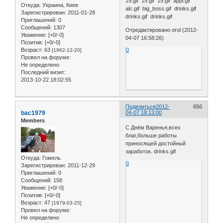
15.gif 15.gif 15.gif appl.gif
Откуда:
Украина, Киев
alc.gif big_boss.gif drinks.gif
Зарегистрирован
: 2011-01-28
drinks.gif drinks.gif
Приглашений:
0
Сообщений:
1307
Отредактировано orol (2012-
Уважение:
[+0/-0]
04-07 16:58:26)
Позитив:
[+0/-0]
0
Возраст:
63
[1962-12-20]
Провел на форуме:
Не определено
Последний визит:
2013-10-22 18:02:55
Поделиться
2012-
656
bac1979
04-07 18:13:00
Members
С Днём Варенья,всех
благ,больше работы
приносящей достойный
заработок. drinks.gif
Откуда:
Гомель
0
Зарегистрирован
: 2011-12-29
Приглашений:
0
Сообщений:
158
Уважение:
[+0/-0]
Позитив:
[+0/-0]
Возраст:
47
[1979-03-25]
Провел на форуме:
Не определено