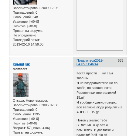
Зарегистрирован
: 2009-12-06
Приглашений:
0
Сообщений:
348
Уважение:
[+0/-0]
Позитив:
[+0/-0]
Провел на форуме:
Не определено
Последний визит:
2013-02-10 14:59:05
Поделиться
2012-
633
КрышНик
04-05 11:46:44
Members
Костя прости .... ну сам
знаешь.
Я не поздравил тебя не по
злобе, по рассеяности!
Рассеян как все великие!
15.gif
Откуда:
Новочеркасск
И вообще я давно говорю,
Зарегистрирован
: 2006-02-08
все великие люди родились в
Приглашений:
0
АПРЕЛЕ! 15.gif
Сообщений:
1295
Уважение:
[+0/-0]
Потому желаю тебе
Позитив:
[+0/-0]
ВЕЛИЧИЯ в делах и
Возраст:
57
[1969-04-06]
помыслах. В достатке и
Провел на форуме:
радости! 9.gif alc.gif