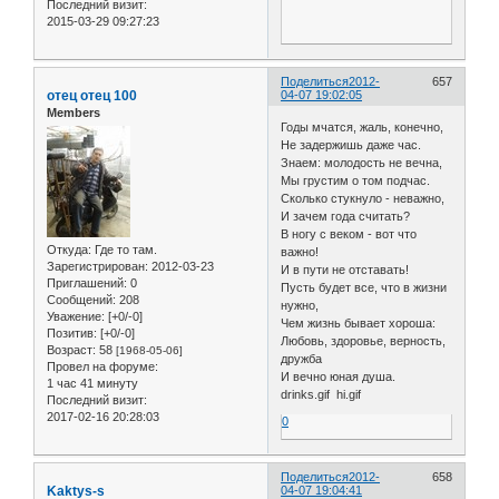
Последний визит:
2015-03-29 09:27:23
Поделиться
2012-
657
отец отец 100
04-07 19:02:05
Members
Годы мчатся, жаль, конечно,
Не задержишь даже час.
Знаем: молодость не вечна,
Мы грустим о том подчас.
Сколько стукнуло - неважно,
И зачем года считать?
В ногу с веком - вот что
Откуда:
Где то там.
важно!
Зарегистрирован
: 2012-03-23
И в пути не отставать!
Приглашений:
0
Пусть будет все, что в жизни
Сообщений:
208
нужно,
Уважение:
[+0/-0]
Чем жизнь бывает хороша:
Позитив:
[+0/-0]
Любовь, здоровье, верность,
Возраст:
58
[1968-05-06]
дружба
Провел на форуме:
И вечно юная душа.
1 час 41 минуту
drinks.gif hi.gif
Последний визит:
2017-02-16 20:28:03
0
Поделиться
2012-
658
Kaktys-s
04-07 19:04:41