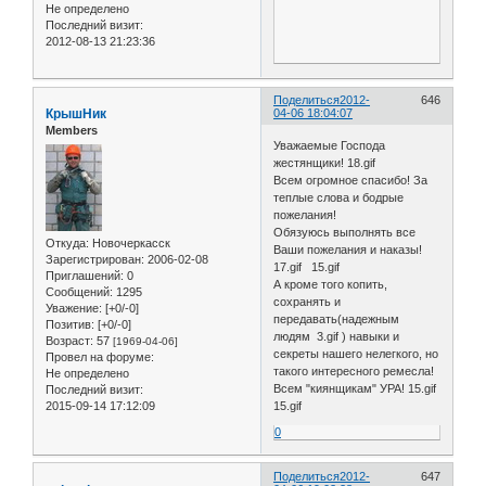
Не определено
Последний визит:
2012-08-13 21:23:36
Поделиться
2012-
646
КрышНик
04-06 18:04:07
Members
Уважаемые Господа
жестянщики! 18.gif
Всем огромное спасибо! За
теплые слова и бодрые
пожелания!
Обязуюсь выполнять все
Откуда:
Новочеркасск
Ваши пожелания и наказы!
Зарегистрирован
: 2006-02-08
17.gif 15.gif
Приглашений:
0
А кроме того копить,
Сообщений:
1295
сохранять и
Уважение:
[+0/-0]
передавать(надежным
Позитив:
[+0/-0]
людям 3.gif ) навыки и
Возраст:
57
[1969-04-06]
секреты нашего нелегкого, но
Провел на форуме:
такого интересного ремесла!
Не определено
Всем "киянщикам" УРА! 15.gif
Последний визит:
2015-09-14 17:12:09
15.gif
0
Поделиться
2012-
647