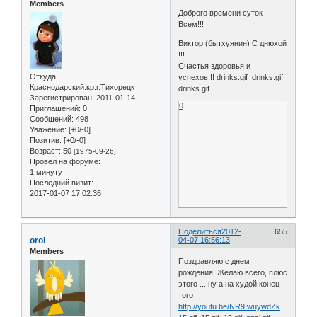
Members
Доброго времени суток
Всем!!!
Виктор (бытхуянин) С днюхой
!!!
Счастья здоровья и
Откуда:
успехов!!! drinks.gif drinks.gif
Краснодарский.кр.г.Тихорецк
drinks.gif
Зарегистрирован
: 2011-01-14
0
Приглашений:
0
Сообщений:
498
Уважение:
[+0/-0]
Позитив:
[+0/-0]
Возраст:
50
[1975-09-26]
Провел на форуме:
1 минуту
Последний визит:
2017-01-07 17:02:36
Поделиться
2012-
655
orol
04-07 16:56:13
Members
Поздравляю с днем
рождения! Желаю всего, плюс
этого ... ну а на худой конец
того
http://youtu.be/NR9IwuywdZk