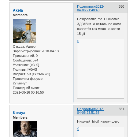
Поделиться
2012-
650
Akela
04-06 21:48:43
Members
Поздравляю, т.е. ПОжелаю
ЗДРАВия. А остальное само
наростёт как мясо на кости.
15.gif
0
Откуда:
Адлер
Зарегистрирован
: 2010-04-13
Приглашений:
0
Сообщений:
574
Уважение:
[+0/-0]
Позитив:
[+0/-0]
Возраст:
53
[1973-07-25]
Провел на форуме:
27 минут
Последний визит:
2021-08-16 00:16:50
Поделиться
2012-
651
Kostya
04-06 23:51:38
Members
Николай hi.gif наилучшего
0