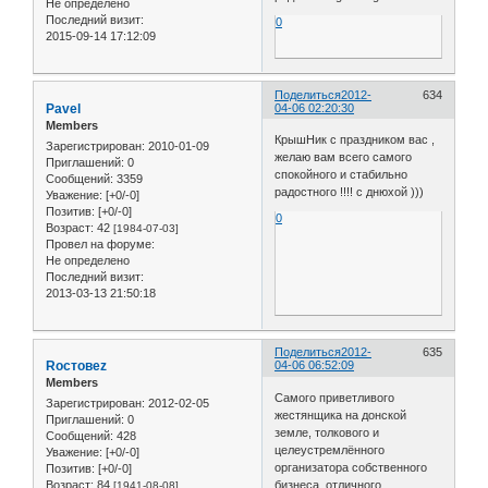
Не определено
Последний визит:
0
2015-09-14 17:12:09
Поделиться
2012-
634
Pavel
04-06 02:20:30
Members
КрышНик с праздником вас ,
Зарегистрирован
: 2010-01-09
желаю вам всего самого
Приглашений:
0
спокойного и стабильно
Сообщений:
3359
радостного !!!! с днюхой )))
Уважение:
[+0/-0]
Позитив:
[+0/-0]
0
Возраст:
42
[1984-07-03]
Провел на форуме:
Не определено
Последний визит:
2013-03-13 21:50:18
Поделиться
2012-
635
Roстовеz
04-06 06:52:09
Members
Самого приветливого
Зарегистрирован
: 2012-02-05
жестянщика на донской
Приглашений:
0
земле, толкового и
Сообщений:
428
целеустремлённого
Уважение:
[+0/-0]
организатора собственного
Позитив:
[+0/-0]
бизнеса, отличного
Возраст:
84
[1941-08-08]