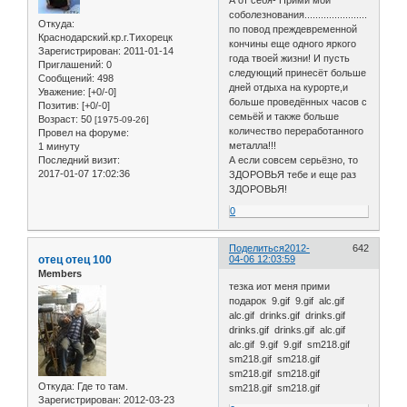
А от себя- Прими мои
соболезнования.......................
Откуда:
по повод преждевременной
Краснодарский.кр.г.Тихорецк
кончины еще одного яркого
Зарегистрирован
: 2011-01-14
года твоей жизни! И пусть
Приглашений:
0
следующий принесёт больше
Сообщений:
498
дней отдыха на курорте,и
Уважение:
[+0/-0]
больше проведённых часов с
Позитив:
[+0/-0]
семьёй и также больше
Возраст:
50
[1975-09-26]
количество переработанного
Провел на форуме:
металла!!!
1 минуту
Последний визит:
А если совсем серьёзно, то
2017-01-07 17:02:36
ЗДОРОВЬЯ тебе и еще раз
ЗДОРОВЬЯ!
0
Поделиться
2012-
642
отец отец 100
04-06 12:03:59
Members
тезка иот меня прими
подарок 9.gif 9.gif alc.gif
alc.gif drinks.gif drinks.gif
drinks.gif drinks.gif alc.gif
alc.gif 9.gif 9.gif sm218.gif
sm218.gif sm218.gif
sm218.gif sm218.gif
Откуда:
Где то там.
sm218.gif sm218.gif
Зарегистрирован
: 2012-03-23