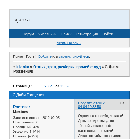
kijanka
Форум
Участники
Поиск
Регистрация
Войти
Активные темы
Привет, Гость!
Войдите
или
зарегистрируйтесь
.
»
kijanka
»
Отдых, трёп, разборки, прочий флуд
»
С Днём
Рождения!
Страница:
«
1
…
20
21
22
23
»
С Днём Рождения!
Поделиться
2012-
631
Roстовеz
04-04 19:33:50
Members
Огромное спасибо, коллеги!
Зарегистрирован
: 2012-02-05
День сегодня выдался
Приглашений:
0
тёплый и солнечный,
Сообщений:
428
настроение - позитив!
Уважение:
[+0/-0]
Директор забыл поздравить,
Позитив:
[+0/-0]