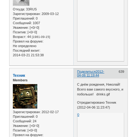
Откуда:
33RUS
Зарегистрирован
: 2009-03-12
Приглашений:
0
Сообщений:
1007
Уважение:
[+0/-0]
Позитив:
[+0/-0]
Возраст:
44
[1981-09-15]
Провел на форуме:
Не определено
Последний визит:
2014-03-21 21:53:38
Поделиться
2012-
639
Техник
04-06 11:19:44
Members
С днём рождения, Николай!
Всего вам самого вкусного, и
побольше! drinks.gif
Отредактировано Техник
(2012-04-06 11:23:47)
Зарегистрирован
: 2012-02-17
0
Приглашений:
0
Сообщений:
24
Уважение:
[+0/-0]
Позитив:
[+0/-0]
Провел на форуме: