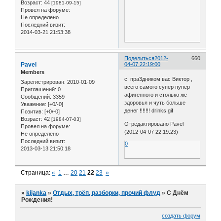
Возраст:
44
[1981-09-15]
Провел на форуме:
Не определено
Последний визит:
2014-03-21 21:53:38
Поделиться
2012-
660
Pavel
04-07 22:19:00
Members
с прa3дником вас Виктор ,
Зарегистрирован
: 2010-01-09
всего самого супер пупер
Приглашений:
0
афигенного и столько же
Сообщений:
3359
здоровья и чуть больше
Уважение:
[+0/-0]
денег !!!!!!! drinks.gif
Позитив:
[+0/-0]
Возраст:
42
[1984-07-03]
Отредактировано Pavel
Провел на форуме:
(2012-04-07 22:19:23)
Не определено
Последний визит:
0
2013-03-13 21:50:18
Страница:
«
1
…
20
21
22
23
»
»
kijanka
»
Отдых, трёп, разборки, прочий флуд
»
С Днём
Рождения!
создать форум