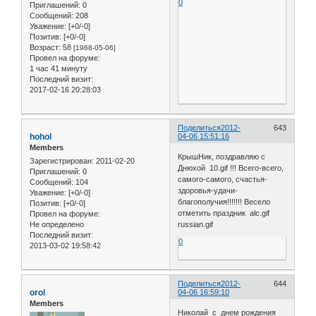
0
Приглашений:
0
Сообщений:
208
Уважение:
[+0/-0]
Позитив:
[+0/-0]
Возраст:
58
[1968-05-06]
Провел на форуме:
1 час 41 минуту
Последний визит:
2017-02-16 20:28:03
Поделиться
2012-
643
hohol
04-06 15:51:16
Members
КрышНик, поздравляю с
Зарегистрирован
: 2011-02-20
Днюхой 10.gif !!! Всего-всего,
Приглашений:
0
самого-самого, счастья-
Сообщений:
104
здоровья-удачи-
Уважение:
[+0/-0]
благополучия!!!!!!! Весело
Позитив:
[+0/-0]
отметить праздник alc.gif
Провел на форуме:
Не определено
russian.gif
Последний визит:
0
2013-03-02 19:58:42
Поделиться
2012-
644
orol
04-06 16:59:10
Members
Николай с днем рождения