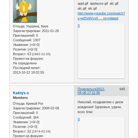
appl.gif applause.gif alc.gif
alc.gif alc.gif
http://www.youtube.com/watch?
v=wDVdVcs0 … re=related
0
Откуда:
Украина, Киев
Зарегистрирован
: 2011-01-28
Приглашений:
0
Сообщений:
1307
Уважение:
[+0/-0]
Позитив:
[+0/-0]
Возраст:
63
[1962-12-20]
Провел на форуме:
Не определено
Последний визит:
2013-10-22 18:02:55
Поделиться
2012-
645
Kaktys-s
04-06 17:11:36
Members
Николай, поздравляю с днем
Откуда:
Кривой Рог
рождения! Здоровья, удачи,
Зарегистрирован
: 2008-02-08
всех благ.
Приглашений:
0
Сообщений:
364
0
Уважение:
[+0/-0]
Позитив:
[+0/-0]
Возраст:
52
[1974-02-24]
Провел на форуме: