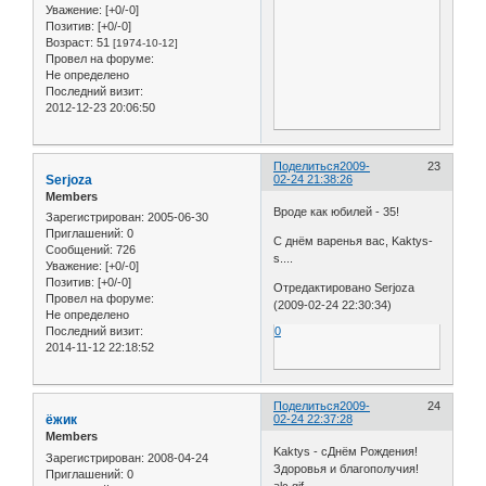
Уважение:
[+0/-0]
Позитив:
[+0/-0]
Возраст:
51
[1974-10-12]
Провел на форуме:
Не определено
Последний визит:
2012-12-23 20:06:50
Поделиться
2009-
23
Serjoza
02-24 21:38:26
Members
Вроде как юбилей - 35!
Зарегистрирован
: 2005-06-30
Приглашений:
0
С днём варенья вас, Kaktys-
Сообщений:
726
s....
Уважение:
[+0/-0]
Позитив:
[+0/-0]
Отредактировано Serjoza
Провел на форуме:
(2009-02-24 22:30:34)
Не определено
0
Последний визит:
2014-11-12 22:18:52
Поделиться
2009-
24
ёжик
02-24 22:37:28
Members
Kaktys - cДнём Рождения!
Зарегистрирован
: 2008-04-24
Здоровья и благополучия!
Приглашений:
0
alc.gif