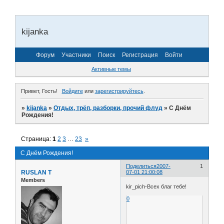
kijanka
Форум
Участники
Поиск
Регистрация
Войти
Активные темы
Привет, Гость!
Войдите
или
зарегистрируйтесь
.
»
kijanka
»
Отдых, трёп, разборки, прочий флуд
»
С Днём
Рождения!
Страница:
1
2
3
…
23
»
С Днём Рождения!
Поделиться
2007-
1
RUSLAN T
07-01 21:00:08
Members
kir_pich-Всех благ тебе!
0