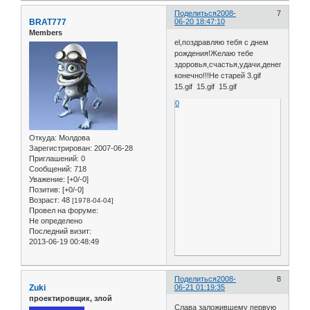
Поделиться
2008-
7
BRAT777
06-20 18:47:10
Members
el,поздравляю тебя с днем
рождения!Желаю тебе
здоровья,счастья,удачи,денег
конечно!!!Не старей 3.gif
15.gif 15.gif 15.gif
0
Откуда:
Молдова
Зарегистрирован
: 2007-06-28
Приглашений:
0
Сообщений:
718
Уважение:
[+0/-0]
Позитив:
[+0/-0]
Возраст:
48
[1978-04-04]
Провел на форуме:
Не определено
Последний визит:
2013-06-19 00:48:49
Поделиться
2008-
8
Zuki
06-21 01:19:35
проектировщик, злой
Слава заложившему первую