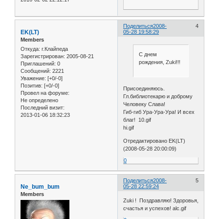
Поделиться
2008-
4
EK(LT)
05-28 19:58:29
Members
Откуда:
г.Клайпеда
С днем
Зарегистрирован
: 2005-08-21
рождения, Zuki!!!
Приглашений:
0
Сообщений:
2221
Уважение:
[+0/-0]
Позитив:
[+0/-0]
Присоединяюсь.
Провел на форуме:
Гл.библиотекарю и доброму
Не определено
Человеку Слава!
Последний визит:
Гиб-гиб Ура-Ура-Ура! И всех
2013-01-06 18:32:23
благ! 10.gif
hi.gif
Отредактировано EK(LT)
(2008-05-28 20:00:09)
0
Поделиться
2008-
5
Ne_bum_bum
05-28 22:59:24
Members
Zuki ! Поздравляю! Здоровья,
счастья и успехов! alc.gif