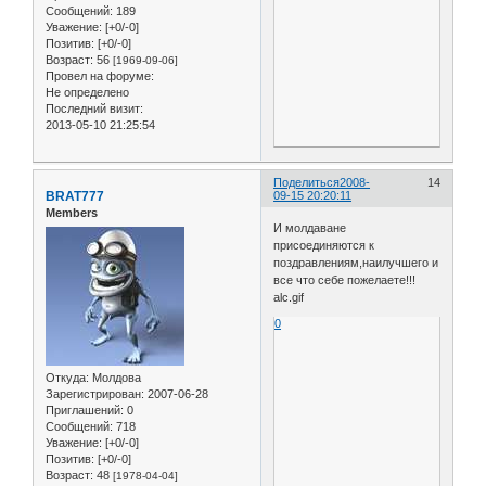
Сообщений:
189
Уважение:
[+0/-0]
Позитив:
[+0/-0]
Возраст:
56
[1969-09-06]
Провел на форуме:
Не определено
Последний визит:
2013-05-10 21:25:54
Поделиться
2008-
14
BRAT777
09-15 20:20:11
Members
И молдаване
присоединяются к
поздравлениям,наилучшего и
все что себе пожелаете!!!
alc.gif
0
Откуда:
Молдова
Зарегистрирован
: 2007-06-28
Приглашений:
0
Сообщений:
718
Уважение:
[+0/-0]
Позитив:
[+0/-0]
Возраст:
48
[1978-04-04]