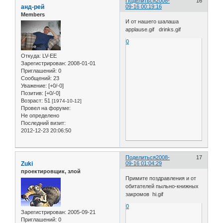
Поделиться
2008-
16
анд-рей
09-16 00:19:16
Members
И от нашего шалаша
applause.gif drinks.gif
0
Откуда:
LV-EE
Зарегистрирован
: 2008-01-01
Приглашений:
0
Сообщений:
23
Уважение:
[+0/-0]
Позитив:
[+0/-0]
Возраст:
51
[1974-10-12]
Провел на форуме:
Не определено
Последний визит:
2012-12-23 20:06:50
Поделиться
2008-
17
Zuki
09-16 01:04:29
проектировщик, злой
Примите поздравления и от
обитателей пыльно-книжных
закромов hi.gif
0
Зарегистрирован
: 2005-09-21
Приглашений:
0