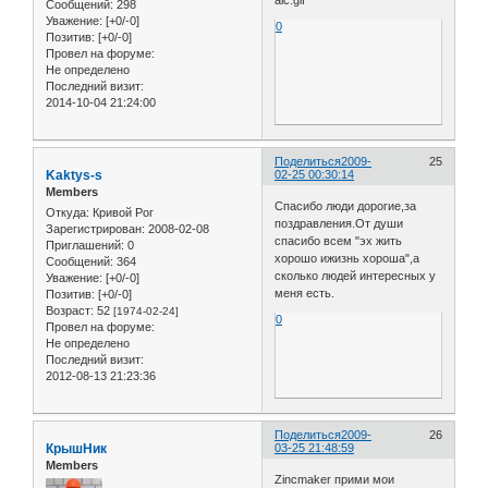
Сообщений:
298
Уважение:
[+0/-0]
0
Позитив:
[+0/-0]
Провел на форуме:
Не определено
Последний визит:
2014-10-04 21:24:00
Поделиться
2009-
25
Kaktys-s
02-25 00:30:14
Members
Спасибо люди дорогие,за
Откуда:
Кривой Рог
поздравления.От души
Зарегистрирован
: 2008-02-08
спасибо всем "эх жить
Приглашений:
0
хорошо ижизнь хороша",а
Сообщений:
364
сколько людей интересных у
Уважение:
[+0/-0]
меня есть.
Позитив:
[+0/-0]
Возраст:
52
[1974-02-24]
0
Провел на форуме:
Не определено
Последний визит:
2012-08-13 21:23:36
Поделиться
2009-
26
КрышНик
03-25 21:48:59
Members
Zincmaker прими мои