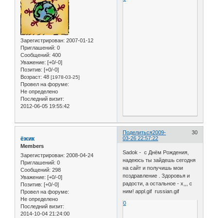
Зарегистрирован
: 2007-01-12
Приглашений:
0
Сообщений:
400
Уважение:
[+0/-0]
Позитив:
[+0/-0]
Возраст:
48
[1978-03-25]
Провел на форуме:
Не определено
Последний визит:
2012-06-05 19:55:42
Поделиться
2009-
30
ёжик
03-26 22:57:22
Members
Sadok - с Днём Рождения,
Зарегистрирован
: 2008-04-24
надеюсь ты зайдешь сегодня
Приглашений:
0
на сайт и получишь мои
Сообщений:
298
поздравление . Здоровья и
Уважение:
[+0/-0]
радости, а остальное - х,,, с
Позитив:
[+0/-0]
ним! appl.gif russian.gif
Провел на форуме:
Не определено
0
Последний визит:
2014-10-04 21:24:00