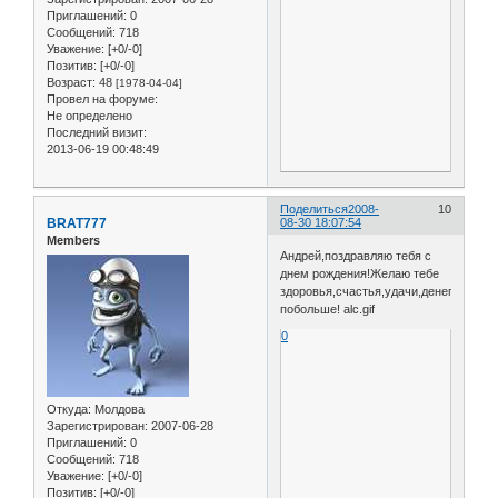
Приглашений:
0
Сообщений:
718
Уважение:
[+0/-0]
Позитив:
[+0/-0]
Возраст:
48
[1978-04-04]
Провел на форуме:
Не определено
Последний визит:
2013-06-19 00:48:49
Поделиться
2008-
10
BRAT777
08-30 18:07:54
Members
Андрей,поздравляю тебя с
днем рождения!Желаю тебе
здоровья,счастья,удачи,денег
побольше! alc.gif
0
Откуда:
Молдова
Зарегистрирован
: 2007-06-28
Приглашений:
0
Сообщений:
718
Уважение:
[+0/-0]
Позитив:
[+0/-0]