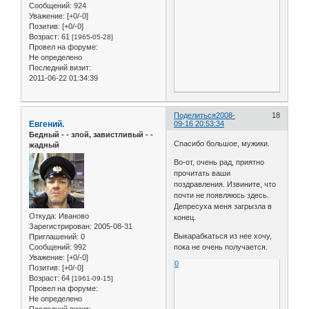
Сообщений:
924
Уважение:
[+0/-0]
Позитив:
[+0/-0]
Возраст:
61
[1965-05-28]
Провел на форуме:
Не определено
Последний визит:
2011-06-22 01:34:39
Поделиться
2008-
18
Евгений.
09-16 20:53:34
Бедный - - злой, завистливый - -
Спасибо большое, мужики.
жадный
Во-от, очень рад, приятно
прочитать ваши
поздравления. Извините, что
почти не появляюсь здесь.
Депресуха меня загрызла в
Откуда:
Иваново
конец.
Зарегистрирован
: 2005-08-31
Выкарабкаться из нее хочу,
Приглашений:
0
Сообщений:
992
пока не очень получается.
Уважение:
[+0/-0]
0
Позитив:
[+0/-0]
Возраст:
64
[1961-09-15]
Провел на форуме:
Не определено
Последний визит: