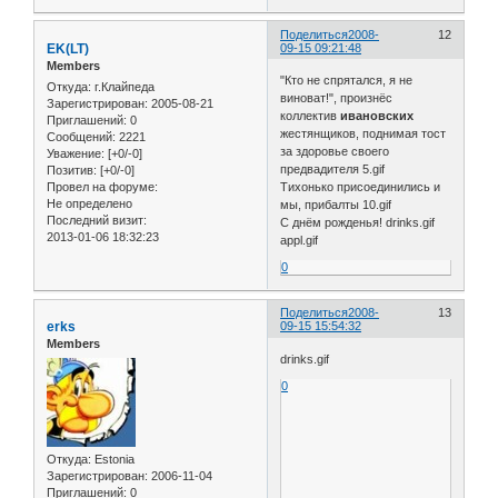
Поделиться
2008-
12
EK(LT)
09-15 09:21:48
Members
"Кто не спрятался, я не
Откуда:
г.Клайпеда
виноват!", произнёс
Зарегистрирован
: 2005-08-21
коллектив
ивановских
Приглашений:
0
жестянщиков, поднимая тост
Сообщений:
2221
за здоровье своего
Уважение:
[+0/-0]
предвадителя 5.gif
Позитив:
[+0/-0]
Провел на форуме:
Тихонько присоединились и
Не определено
мы, прибалты 10.gif
Последний визит:
С днём рожденья! drinks.gif
2013-01-06 18:32:23
appl.gif
0
Поделиться
2008-
13
erks
09-15 15:54:32
Members
drinks.gif
0
Откуда:
Estonia
Зарегистрирован
: 2006-11-04
Приглашений:
0