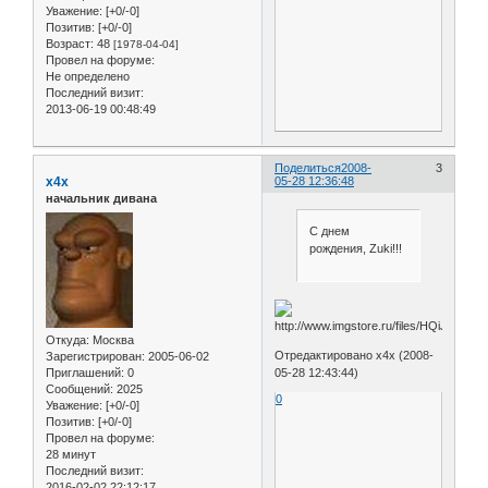
Уважение:
[+0/-0]
Позитив:
[+0/-0]
Возраст:
48
[1978-04-04]
Провел на форуме:
Не определено
Последний визит:
2013-06-19 00:48:49
Поделиться
2008-
3
x4x
05-28 12:36:48
начальник дивана
С днем
рождения, Zuki!!!
Откуда:
Москва
Отредактировано x4x (2008-
Зарегистрирован
: 2005-06-02
05-28 12:43:44)
Приглашений:
0
Сообщений:
2025
0
Уважение:
[+0/-0]
Позитив:
[+0/-0]
Провел на форуме:
28 минут
Последний визит:
2016-02-02 22:12:17