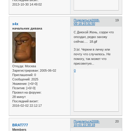
2013-10-30 14:49:02
Поделиться
2008-
19
x4x
09-16 23:31:50
начальник дивана
С Днюхой Жень, сорри что
опоздал, редко захожу
сейчас.... 18.gif
З.Ы. Черкни в личку или
почту что случилось. Не
помогу, так может что
присоветую...
Откуда:
Москва
Зарегистрирован
: 2005-06-02
0
Приглашений:
0
Сообщений:
2025
Уважение:
[+0/-0]
Позитив:
[+0/-0]
Провел на форуме:
28 минут
Последний визит:
2016-02-02 22:12:17
Поделиться
2008-
20
BRAT777
10-01 22:39:18
Members