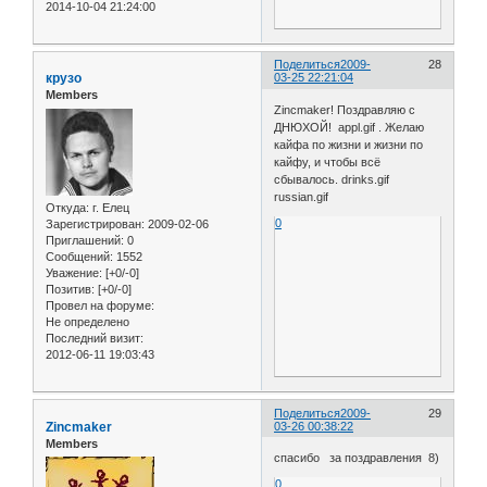
2014-10-04 21:24:00
Поделиться
2009-
28
крузо
03-25 22:21:04
Members
Zincmaker! Поздравляю с
ДНЮХОЙ! appl.gif . Желаю
кайфа по жизни и жизни по
кайфу, и чтобы всё
сбывалось. drinks.gif
russian.gif
Откуда:
г. Елец
0
Зарегистрирован
: 2009-02-06
Приглашений:
0
Сообщений:
1552
Уважение:
[+0/-0]
Позитив:
[+0/-0]
Провел на форуме:
Не определено
Последний визит:
2012-06-11 19:03:43
Поделиться
2009-
29
Zincmaker
03-26 00:38:22
Members
спасибо за поздравления 8)
0