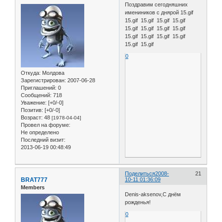
Поздравим сегодняшних
имениников с днярой 15.gif
15.gif 15.gif 15.gif 15.gif
15.gif 15.gif 15.gif 15.gif
15.gif 15.gif 15.gif 15.gif
15.gif 15.gif
0
Откуда:
Молдова
Зарегистрирован
: 2007-06-28
Приглашений:
0
Сообщений:
718
Уважение:
[+0/-0]
Позитив:
[+0/-0]
Возраст:
48
[1978-04-04]
Провел на форуме:
Не определено
Последний визит:
2013-06-19 00:48:49
Поделиться
2008-
21
BRAT777
10-11 01:36:09
Members
Denis-aksenov,С днём
рожденья!
0