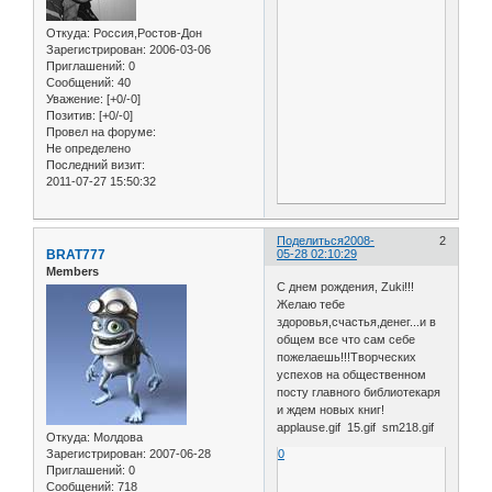
Откуда:
Россия,Ростов-Дон
Зарегистрирован
: 2006-03-06
Приглашений:
0
Сообщений:
40
Уважение:
[+0/-0]
Позитив:
[+0/-0]
Провел на форуме:
Не определено
Последний визит:
2011-07-27 15:50:32
Поделиться
2008-
2
BRAT777
05-28 02:10:29
Members
С днем рождения, Zuki!!!
Желаю тебе
здоровья,счастья,денег...и в
общем все что сам себе
пожелаешь!!!Творческих
успехов на общественном
посту главного библиотекаря
и ждем новых книг!
applause.gif 15.gif sm218.gif
Откуда:
Молдова
0
Зарегистрирован
: 2007-06-28
Приглашений:
0
Сообщений:
718