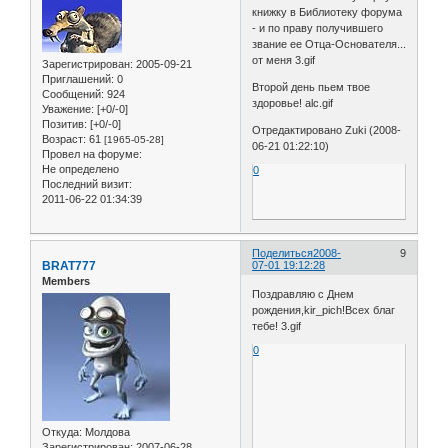
книжку в Библиотеку форума
- и по праву получившего
звание ее Отца-Основателя...
от меня 3.gif
Зарегистрирован
: 2005-09-21
Приглашений:
0
Второй день пьем твое
Сообщений:
924
здоровье! alc.gif
Уважение:
[+0/-0]
Позитив:
[+0/-0]
Отредактировано Zuki (2008-
Возраст:
61
[1965-05-28]
06-21 01:22:10)
Провел на форуме:
Не определено
0
Последний визит:
2011-06-22 01:34:39
Поделиться
2008-
9
BRAT777
07-01 19:12:28
Members
Поздравляю с Днем
рождения,kir_pich!Всех благ
тебе! 3.gif
0
Откуда:
Молдова
Зарегистрирован
: 2007-06-28