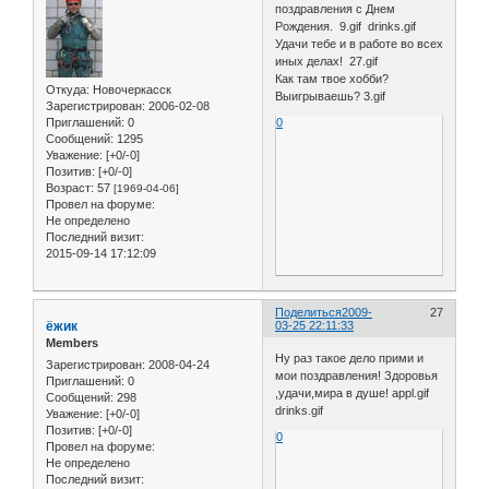
поздравления с Днем
Рождения. 9.gif drinks.gif
Удачи тебе и в работе во всех
иных делах! 27.gif
Как там твое хобби?
Откуда:
Новочеркасск
Выигрываешь? 3.gif
Зарегистрирован
: 2006-02-08
Приглашений:
0
0
Сообщений:
1295
Уважение:
[+0/-0]
Позитив:
[+0/-0]
Возраст:
57
[1969-04-06]
Провел на форуме:
Не определено
Последний визит:
2015-09-14 17:12:09
Поделиться
2009-
27
ёжик
03-25 22:11:33
Members
Ну раз такое дело прими и
Зарегистрирован
: 2008-04-24
мои поздравления! Здоровья
Приглашений:
0
,удачи,мира в душе! appl.gif
Сообщений:
298
drinks.gif
Уважение:
[+0/-0]
Позитив:
[+0/-0]
0
Провел на форуме:
Не определено
Последний визит: