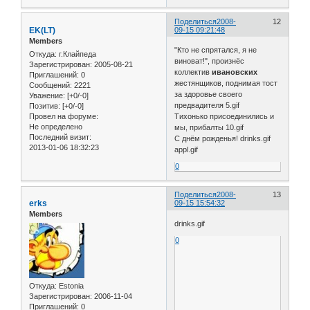
Поделиться
2008-
12
EK(LT)
09-15 09:21:48
Members
"Кто не спрятался, я не
Откуда:
г.Клайпеда
виноват!", произнёс
Зарегистрирован
: 2005-08-21
коллектив
ивановских
Приглашений:
0
жестянщиков, поднимая тост
Сообщений:
2221
за здоровье своего
Уважение:
[+0/-0]
предвадителя 5.gif
Позитив:
[+0/-0]
Провел на форуме:
Тихонько присоединились и
Не определено
мы, прибалты 10.gif
Последний визит:
С днём рожденья! drinks.gif
2013-01-06 18:32:23
appl.gif
0
Поделиться
2008-
13
erks
09-15 15:54:32
Members
drinks.gif
0
Откуда:
Estonia
Зарегистрирован
: 2006-11-04
Приглашений:
0