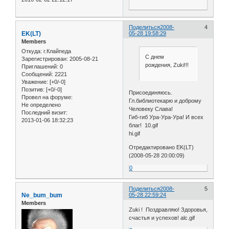
Поделиться
2008-
4
EK(LT)
05-28 19:58:29
Members
Откуда:
г.Клайпеда
С днем
Зарегистрирован
: 2005-08-21
рождения, Zuki!!!
Приглашений:
0
Сообщений:
2221
Уважение:
[+0/-0]
Позитив:
[+0/-0]
Присоединяюсь.
Провел на форуме:
Гл.библиотекарю и доброму
Не определено
Человеку Слава!
Последний визит:
Гиб-гиб Ура-Ура-Ура! И всех
2013-01-06 18:32:23
благ! 10.gif
hi.gif
Отредактировано EK(LT)
(2008-05-28 20:00:09)
0
Поделиться
2008-
5
Ne_bum_bum
05-28 22:59:24
Members
Zuki ! Поздравляю! Здоровья,
счастья и успехов! alc.gif