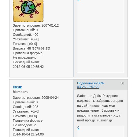
Зарегистрирован
: 2007-01-12
Приглашений:
0
Сообщений:
400
Уважение:
[+0/-0]
Позитив:
[+0/-0]
Возраст:
48
[1978-03-25]
Провел на форуме:
Не определено
Последний визит:
2012-06-05 19:55:42
Поделиться
2009-
30
ёжик
03-26 22:57:22
Members
Sadok - с Днём Рождения,
Зарегистрирован
: 2008-04-24
надеюсь ты зайдешь сегодня
Приглашений:
0
на сайт и получишь мои
Сообщений:
298
поздравление . Здоровья и
Уважение:
[+0/-0]
радости, а остальное - х,,, с
Позитив:
[+0/-0]
ним! appl.gif russian.gif
Провел на форуме:
Не определено
0
Последний визит:
2014-10-04 21:24:00