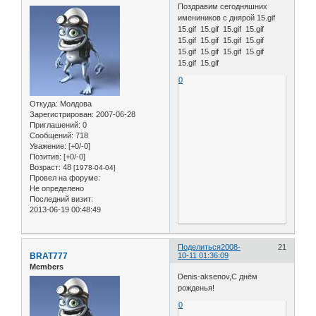
Поздравим сегодняшних
имениников с днярой 15.gif
15.gif 15.gif 15.gif 15.gif
15.gif 15.gif 15.gif 15.gif
15.gif 15.gif 15.gif 15.gif
15.gif 15.gif
0
Откуда:
Молдова
Зарегистрирован
: 2007-06-28
Приглашений:
0
Сообщений:
718
Уважение:
[+0/-0]
Позитив:
[+0/-0]
Возраст:
48
[1978-04-04]
Провел на форуме:
Не определено
Последний визит:
2013-06-19 00:48:49
Поделиться
2008-
21
BRAT777
10-11 01:36:09
Members
Denis-aksenov,С днём
рожденья!
0