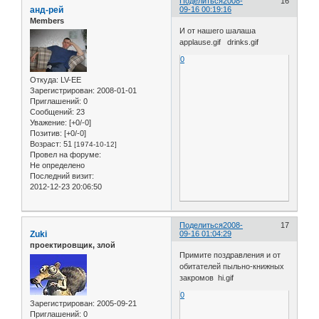
Поделиться
2008-
16
анд-рей
09-16 00:19:16
Members
И от нашего шалаша
applause.gif drinks.gif
0
Откуда:
LV-EE
Зарегистрирован
: 2008-01-01
Приглашений:
0
Сообщений:
23
Уважение:
[+0/-0]
Позитив:
[+0/-0]
Возраст:
51
[1974-10-12]
Провел на форуме:
Не определено
Последний визит:
2012-12-23 20:06:50
Поделиться
2008-
17
Zuki
09-16 01:04:29
проектировщик, злой
Примите поздравления и от
обитателей пыльно-книжных
закромов hi.gif
0
Зарегистрирован
: 2005-09-21
Приглашений:
0