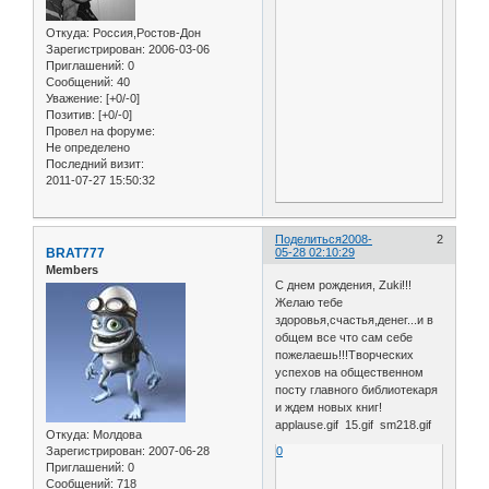
Откуда:
Россия,Ростов-Дон
Зарегистрирован
: 2006-03-06
Приглашений:
0
Сообщений:
40
Уважение:
[+0/-0]
Позитив:
[+0/-0]
Провел на форуме:
Не определено
Последний визит:
2011-07-27 15:50:32
Поделиться
2008-
2
BRAT777
05-28 02:10:29
Members
С днем рождения, Zuki!!!
Желаю тебе
здоровья,счастья,денег...и в
общем все что сам себе
пожелаешь!!!Творческих
успехов на общественном
посту главного библиотекаря
и ждем новых книг!
applause.gif 15.gif sm218.gif
Откуда:
Молдова
0
Зарегистрирован
: 2007-06-28
Приглашений:
0
Сообщений:
718