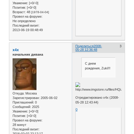
Уважение:
[+0/-0]
Позитив:
[+0/-0]
Возраст:
48
[1978-04-04]
Провел на форуме:
Не определено
Последний визит:
2013-06-19 00:48:49
Поделиться
2008-
3
x4x
05-28 12:36:48
начальник дивана
С днем
рождения, Zuki!!!
Откуда:
Москва
Отредактировано x4x (2008-
Зарегистрирован
: 2005-06-02
05-28 12:43:44)
Приглашений:
0
Сообщений:
2025
0
Уважение:
[+0/-0]
Позитив:
[+0/-0]
Провел на форуме:
28 минут
Последний визит:
2016-02-02 22:12:17