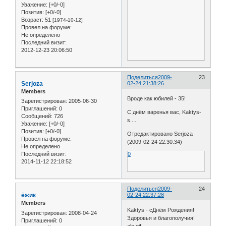
Уважение:
[+0/-0]
Позитив:
[+0/-0]
Возраст:
51
[1974-10-12]
Провел на форуме:
Не определено
Последний визит:
2012-12-23 20:06:50
Поделиться
2009-
23
Serjoza
02-24 21:38:26
Members
Вроде как юбилей - 35!
Зарегистрирован
: 2005-06-30
Приглашений:
0
С днём варенья вас, Kaktys-
Сообщений:
726
s....
Уважение:
[+0/-0]
Позитив:
[+0/-0]
Отредактировано Serjoza
Провел на форуме:
(2009-02-24 22:30:34)
Не определено
0
Последний визит:
2014-11-12 22:18:52
Поделиться
2009-
24
ёжик
02-24 22:37:28
Members
Kaktys - cДнём Рождения!
Зарегистрирован
: 2008-04-24
Здоровья и благополучия!
Приглашений:
0
alc.gif