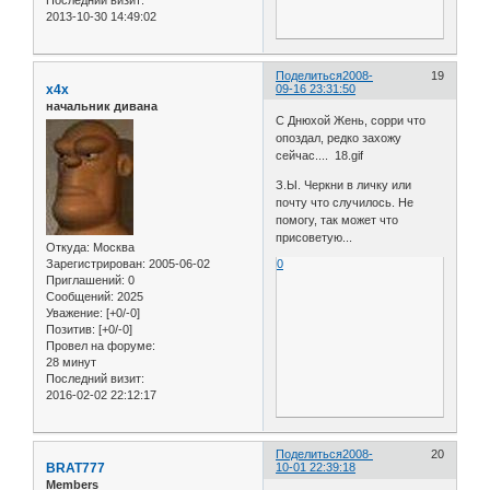
2013-10-30 14:49:02
Поделиться
2008-
19
x4x
09-16 23:31:50
начальник дивана
С Днюхой Жень, сорри что
опоздал, редко захожу
сейчас.... 18.gif
З.Ы. Черкни в личку или
почту что случилось. Не
помогу, так может что
присоветую...
Откуда:
Москва
Зарегистрирован
: 2005-06-02
0
Приглашений:
0
Сообщений:
2025
Уважение:
[+0/-0]
Позитив:
[+0/-0]
Провел на форуме:
28 минут
Последний визит:
2016-02-02 22:12:17
Поделиться
2008-
20
BRAT777
10-01 22:39:18
Members