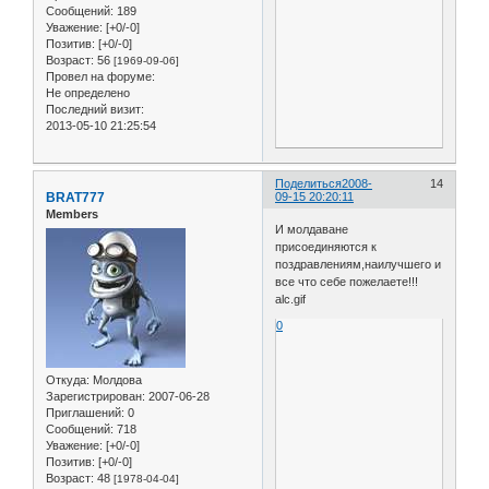
Сообщений:
189
Уважение:
[+0/-0]
Позитив:
[+0/-0]
Возраст:
56
[1969-09-06]
Провел на форуме:
Не определено
Последний визит:
2013-05-10 21:25:54
Поделиться
2008-
14
BRAT777
09-15 20:20:11
Members
И молдаване
присоединяются к
поздравлениям,наилучшего и
все что себе пожелаете!!!
alc.gif
0
Откуда:
Молдова
Зарегистрирован
: 2007-06-28
Приглашений:
0
Сообщений:
718
Уважение:
[+0/-0]
Позитив:
[+0/-0]
Возраст:
48
[1978-04-04]