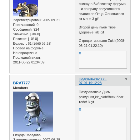
книжку в Библиотеку форума
- и по праву получившего
звание ее Отца-Основателя...
от меня 3.gif
Зарегистрирован
: 2005-09-21
Приглашений:
0
Второй день пьем твое
Сообщений:
924
здоровье! alc.gif
Уважение:
[+0/-0]
Позитив:
[+0/-0]
Отредактировано Zuki (2008-
Возраст:
61
[1965-05-28]
06-21 01:22:10)
Провел на форуме:
Не определено
0
Последний визит:
2011-06-22 01:34:39
Поделиться
2008-
9
BRAT777
07-01 19:12:28
Members
Поздравляю с Днем
рождения,kir_pich!Всех благ
тебе! 3.gif
0
Откуда:
Молдова
Зарегистрирован
: 2007-06-28