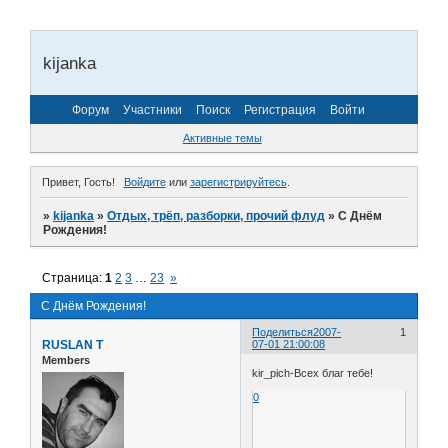
kijanka
Форум
Участники
Поиск
Регистрация
Войти
Активные темы
Привет, Гость!
Войдите
или
зарегистрируйтесь
.
»
kijanka
»
Отдых, трёп, разборки, прочий флуд
»
С Днём
Рождения!
Страница:
1
2
3
…
23
»
С Днём Рождения!
Поделиться
2007-
1
RUSLAN T
07-01 21:00:08
Members
kir_pich-Всех благ тебе!
0