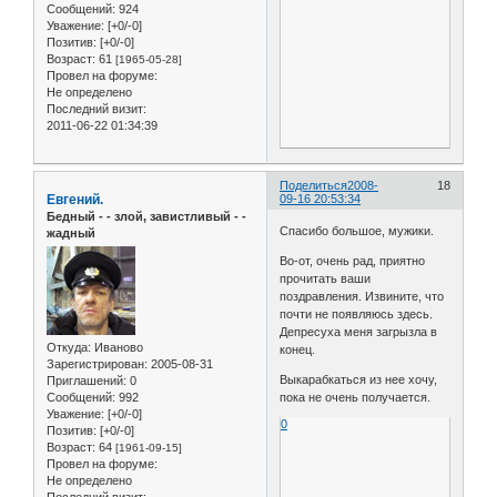
Сообщений:
924
Уважение:
[+0/-0]
Позитив:
[+0/-0]
Возраст:
61
[1965-05-28]
Провел на форуме:
Не определено
Последний визит:
2011-06-22 01:34:39
Поделиться
2008-
18
Евгений.
09-16 20:53:34
Бедный - - злой, завистливый - -
Спасибо большое, мужики.
жадный
Во-от, очень рад, приятно
прочитать ваши
поздравления. Извините, что
почти не появляюсь здесь.
Депресуха меня загрызла в
Откуда:
Иваново
конец.
Зарегистрирован
: 2005-08-31
Выкарабкаться из нее хочу,
Приглашений:
0
Сообщений:
992
пока не очень получается.
Уважение:
[+0/-0]
0
Позитив:
[+0/-0]
Возраст:
64
[1961-09-15]
Провел на форуме:
Не определено
Последний визит: