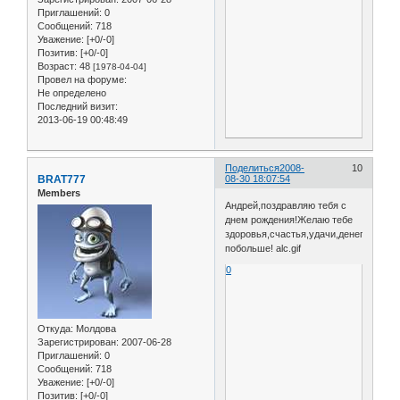
Приглашений:
0
Сообщений:
718
Уважение:
[+0/-0]
Позитив:
[+0/-0]
Возраст:
48
[1978-04-04]
Провел на форуме:
Не определено
Последний визит:
2013-06-19 00:48:49
Поделиться
2008-
10
BRAT777
08-30 18:07:54
Members
Андрей,поздравляю тебя с
днем рождения!Желаю тебе
здоровья,счастья,удачи,денег
побольше! alc.gif
0
Откуда:
Молдова
Зарегистрирован
: 2007-06-28
Приглашений:
0
Сообщений:
718
Уважение:
[+0/-0]
Позитив:
[+0/-0]