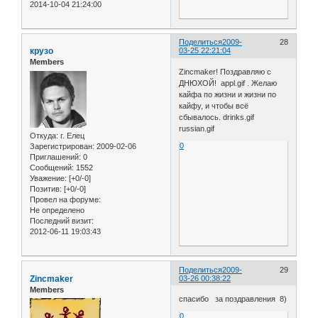
2014-10-04 21:24:00
Поделиться
2009-
28
крузо
03-25 22:21:04
Members
Zincmaker! Поздравляю с
ДНЮХОЙ! appl.gif . Желаю
кайфа по жизни и жизни по
кайфу, и чтобы всё
сбывалось. drinks.gif
russian.gif
Откуда:
г. Елец
0
Зарегистрирован
: 2009-02-06
Приглашений:
0
Сообщений:
1552
Уважение:
[+0/-0]
Позитив:
[+0/-0]
Провел на форуме:
Не определено
Последний визит:
2012-06-11 19:03:43
Поделиться
2009-
29
Zincmaker
03-26 00:38:22
Members
спасибо за поздравления 8)
0