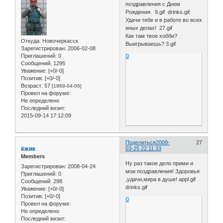
поздравления с Днем
Рождения. 9.gif drinks.gif
Удачи тебе и в работе во всех
иных делах! 27.gif
Как там твое хобби?
Откуда:
Новочеркасск
Выигрываешь? 3.gif
Зарегистрирован
: 2006-02-08
Приглашений:
0
0
Сообщений:
1295
Уважение:
[+0/-0]
Позитив:
[+0/-0]
Возраст:
57
[1969-04-06]
Провел на форуме:
Не определено
Последний визит:
2015-09-14 17:12:09
Поделиться
2009-
27
ёжик
03-25 22:11:33
Members
Ну раз такое дело прими и
Зарегистрирован
: 2008-04-24
мои поздравления! Здоровья
Приглашений:
0
,удачи,мира в душе! appl.gif
Сообщений:
298
drinks.gif
Уважение:
[+0/-0]
Позитив:
[+0/-0]
0
Провел на форуме:
Не определено
Последний визит: