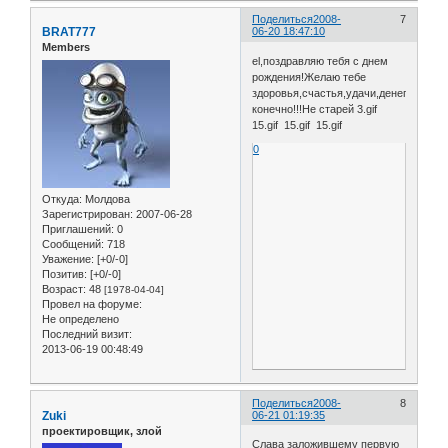
Поделиться
2008-
7
BRAT777
06-20 18:47:10
Members
el,поздравляю тебя с днем
рождения!Желаю тебе
здоровья,счастья,удачи,денег
конечно!!!Не старей 3.gif
15.gif 15.gif 15.gif
0
Откуда:
Молдова
Зарегистрирован
: 2007-06-28
Приглашений:
0
Сообщений:
718
Уважение:
[+0/-0]
Позитив:
[+0/-0]
Возраст:
48
[1978-04-04]
Провел на форуме:
Не определено
Последний визит:
2013-06-19 00:48:49
Поделиться
2008-
8
Zuki
06-21 01:19:35
проектировщик, злой
Слава заложившему первую