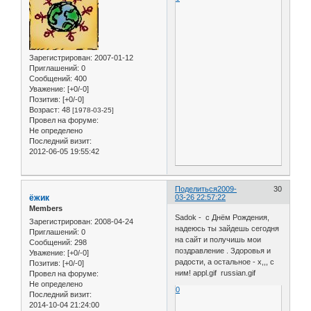
Зарегистрирован
: 2007-01-12
Приглашений:
0
Сообщений:
400
Уважение:
[+0/-0]
Позитив:
[+0/-0]
Возраст:
48
[1978-03-25]
Провел на форуме:
Не определено
Последний визит:
2012-06-05 19:55:42
Поделиться
2009-
30
ёжик
03-26 22:57:22
Members
Sadok - с Днём Рождения,
Зарегистрирован
: 2008-04-24
надеюсь ты зайдешь сегодня
Приглашений:
0
на сайт и получишь мои
Сообщений:
298
поздравление . Здоровья и
Уважение:
[+0/-0]
радости, а остальное - х,,, с
Позитив:
[+0/-0]
ним! appl.gif russian.gif
Провел на форуме:
Не определено
0
Последний визит:
2014-10-04 21:24:00