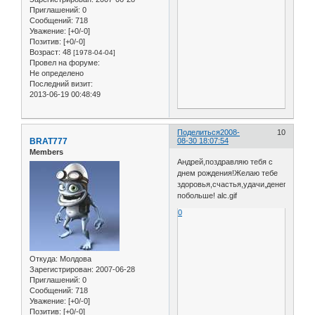
Приглашений:
0
Сообщений:
718
Уважение:
[+0/-0]
Позитив:
[+0/-0]
Возраст:
48
[1978-04-04]
Провел на форуме:
Не определено
Последний визит:
2013-06-19 00:48:49
Поделиться
2008-
10
BRAT777
08-30 18:07:54
Members
Андрей,поздравляю тебя с
днем рождения!Желаю тебе
здоровья,счастья,удачи,денег
побольше! alc.gif
0
Откуда:
Молдова
Зарегистрирован
: 2007-06-28
Приглашений:
0
Сообщений:
718
Уважение:
[+0/-0]
Позитив:
[+0/-0]