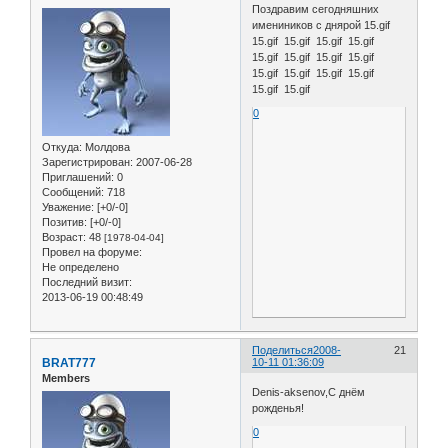
Поздравим сегодняшних
имениников с днярой 15.gif
15.gif 15.gif 15.gif 15.gif
15.gif 15.gif 15.gif 15.gif
15.gif 15.gif 15.gif 15.gif
15.gif 15.gif
0
Откуда:
Молдова
Зарегистрирован
: 2007-06-28
Приглашений:
0
Сообщений:
718
Уважение:
[+0/-0]
Позитив:
[+0/-0]
Возраст:
48
[1978-04-04]
Провел на форуме:
Не определено
Последний визит:
2013-06-19 00:48:49
Поделиться
2008-
21
BRAT777
10-11 01:36:09
Members
Denis-aksenov,С днём
рожденья!
0