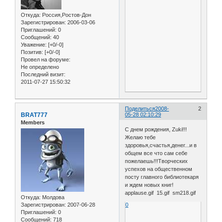
Откуда:
Россия,Ростов-Дон
Зарегистрирован
: 2006-03-06
Приглашений:
0
Сообщений:
40
Уважение:
[+0/-0]
Позитив:
[+0/-0]
Провел на форуме:
Не определено
Последний визит:
2011-07-27 15:50:32
Поделиться
2008-
2
BRAT777
05-28 02:10:29
Members
С днем рождения, Zuki!!!
Желаю тебе
здоровья,счастья,денег...и в
общем все что сам себе
пожелаешь!!!Творческих
успехов на общественном
посту главного библиотекаря
и ждем новых книг!
applause.gif 15.gif sm218.gif
Откуда:
Молдова
0
Зарегистрирован
: 2007-06-28
Приглашений:
0
Сообщений:
718