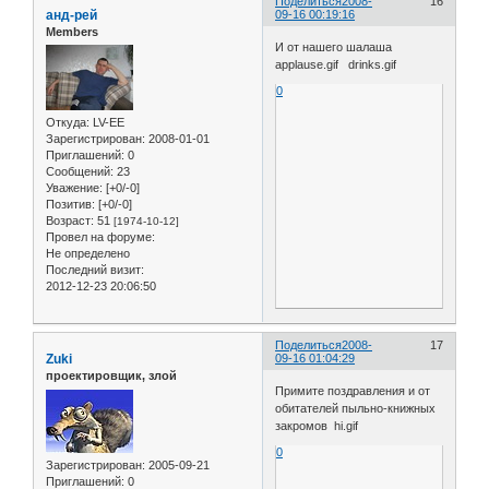
Поделиться
2008-
16
анд-рей
09-16 00:19:16
Members
И от нашего шалаша
applause.gif drinks.gif
0
Откуда:
LV-EE
Зарегистрирован
: 2008-01-01
Приглашений:
0
Сообщений:
23
Уважение:
[+0/-0]
Позитив:
[+0/-0]
Возраст:
51
[1974-10-12]
Провел на форуме:
Не определено
Последний визит:
2012-12-23 20:06:50
Поделиться
2008-
17
Zuki
09-16 01:04:29
проектировщик, злой
Примите поздравления и от
обитателей пыльно-книжных
закромов hi.gif
0
Зарегистрирован
: 2005-09-21
Приглашений:
0