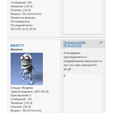
Сообщений:
189
Уважение:
[+0/-0]
Позитив:
[+0/-0]
Возраст:
56
[1969-09-06]
Провел на форуме:
Не определено
Последний визит:
2013-05-10 21:25:54
Поделиться
2008-
14
BRAT777
09-15 20:20:11
Members
И молдаване
присоединяются к
поздравлениям,наилучшего и
все что себе пожелаете!!!
alc.gif
0
Откуда:
Молдова
Зарегистрирован
: 2007-06-28
Приглашений:
0
Сообщений:
718
Уважение:
[+0/-0]
Позитив:
[+0/-0]
Возраст:
48
[1978-04-04]