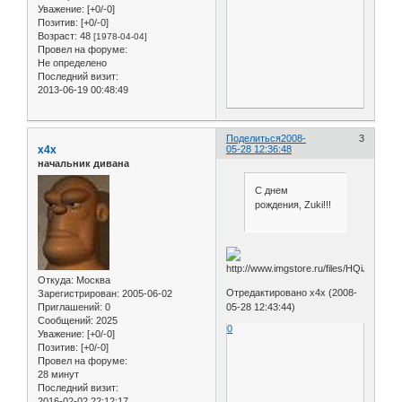
Уважение:
[+0/-0]
Позитив:
[+0/-0]
Возраст:
48
[1978-04-04]
Провел на форуме:
Не определено
Последний визит:
2013-06-19 00:48:49
Поделиться
2008-
3
x4x
05-28 12:36:48
начальник дивана
С днем
рождения, Zuki!!!
Откуда:
Москва
Отредактировано x4x (2008-
Зарегистрирован
: 2005-06-02
05-28 12:43:44)
Приглашений:
0
Сообщений:
2025
0
Уважение:
[+0/-0]
Позитив:
[+0/-0]
Провел на форуме:
28 минут
Последний визит:
2016-02-02 22:12:17