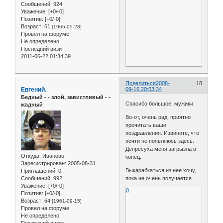
Сообщений:
924
Уважение:
[+0/-0]
Позитив:
[+0/-0]
Возраст:
61
[1965-05-28]
Провел на форуме:
Не определено
Последний визит:
2011-06-22 01:34:39
Поделиться
2008-
18
Евгений.
09-16 20:53:34
Бедный - - злой, завистливый - -
Спасибо большое, мужики.
жадный
Во-от, очень рад, приятно
прочитать ваши
поздравления. Извините, что
почти не появляюсь здесь.
Депресуха меня загрызла в
Откуда:
Иваново
конец.
Зарегистрирован
: 2005-08-31
Выкарабкаться из нее хочу,
Приглашений:
0
Сообщений:
992
пока не очень получается.
Уважение:
[+0/-0]
0
Позитив:
[+0/-0]
Возраст:
64
[1961-09-15]
Провел на форуме:
Не определено
Последний визит: