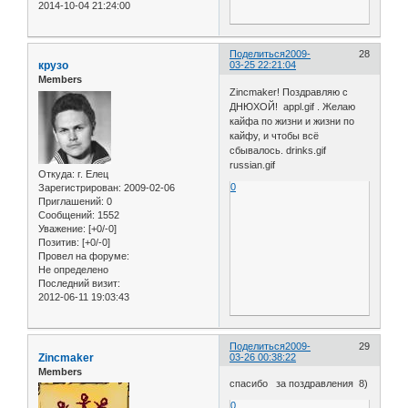
2014-10-04 21:24:00
Поделиться
2009-
28
крузо
03-25 22:21:04
Members
Zincmaker! Поздравляю с
ДНЮХОЙ! appl.gif . Желаю
кайфа по жизни и жизни по
кайфу, и чтобы всё
сбывалось. drinks.gif
russian.gif
Откуда:
г. Елец
0
Зарегистрирован
: 2009-02-06
Приглашений:
0
Сообщений:
1552
Уважение:
[+0/-0]
Позитив:
[+0/-0]
Провел на форуме:
Не определено
Последний визит:
2012-06-11 19:03:43
Поделиться
2009-
29
Zincmaker
03-26 00:38:22
Members
спасибо за поздравления 8)
0