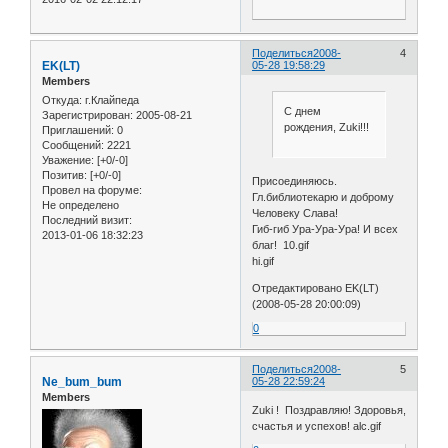
Поделиться
2008-
4
EK(LT)
05-28 19:58:29
Members
Откуда:
г.Клайпеда
С днем
Зарегистрирован
: 2005-08-21
рождения, Zuki!!!
Приглашений:
0
Сообщений:
2221
Уважение:
[+0/-0]
Позитив:
[+0/-0]
Присоединяюсь.
Провел на форуме:
Гл.библиотекарю и доброму
Не определено
Человеку Слава!
Последний визит:
Гиб-гиб Ура-Ура-Ура! И всех
2013-01-06 18:32:23
благ! 10.gif
hi.gif
Отредактировано EK(LT)
(2008-05-28 20:00:09)
0
Поделиться
2008-
5
Ne_bum_bum
05-28 22:59:24
Members
Zuki ! Поздравляю! Здоровья,
счастья и успехов! alc.gif