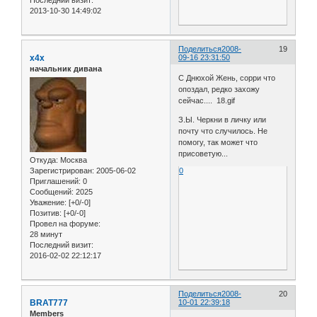
2013-10-30 14:49:02
Поделиться
2008-
19
x4x
09-16 23:31:50
начальник дивана
С Днюхой Жень, сорри что
опоздал, редко захожу
сейчас.... 18.gif
З.Ы. Черкни в личку или
почту что случилось. Не
помогу, так может что
присоветую...
Откуда:
Москва
Зарегистрирован
: 2005-06-02
0
Приглашений:
0
Сообщений:
2025
Уважение:
[+0/-0]
Позитив:
[+0/-0]
Провел на форуме:
28 минут
Последний визит:
2016-02-02 22:12:17
Поделиться
2008-
20
BRAT777
10-01 22:39:18
Members