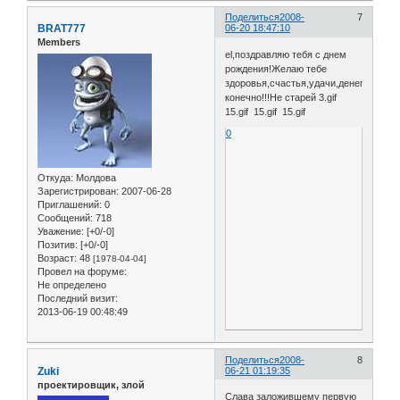
Поделиться
2008-
7
BRAT777
06-20 18:47:10
Members
el,поздравляю тебя с днем
рождения!Желаю тебе
здоровья,счастья,удачи,денег
конечно!!!Не старей 3.gif
15.gif 15.gif 15.gif
0
Откуда:
Молдова
Зарегистрирован
: 2007-06-28
Приглашений:
0
Сообщений:
718
Уважение:
[+0/-0]
Позитив:
[+0/-0]
Возраст:
48
[1978-04-04]
Провел на форуме:
Не определено
Последний визит:
2013-06-19 00:48:49
Поделиться
2008-
8
Zuki
06-21 01:19:35
проектировщик, злой
Слава заложившему первую