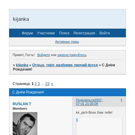
kijanka
Форум
Участники
Поиск
Регистрация
Войти
Активные темы
Привет, Гость!
Войдите
или
зарегистрируйтесь
.
»
kijanka
»
Отдых, трёп, разборки, прочий флуд
»
С Днём
Рождения!
Страница:
1
2
3
…
23
»
С Днём Рождения!
Поделиться
2007-
1
RUSLAN T
07-01 21:00:08
Members
kir_pich-Всех благ тебе!
0