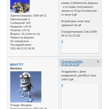
книжку в Библиотеку форума
- и по праву получившего
звание ее Отца-Основателя...
от меня 3.gif
Зарегистрирован
: 2005-09-21
Приглашений:
0
Второй день пьем твое
Сообщений:
924
здоровье! alc.gif
Уважение:
[+0/-0]
Позитив:
[+0/-0]
Отредактировано Zuki (2008-
Возраст:
61
[1965-05-28]
06-21 01:22:10)
Провел на форуме:
Не определено
0
Последний визит:
2011-06-22 01:34:39
Поделиться
2008-
9
BRAT777
07-01 19:12:28
Members
Поздравляю с Днем
рождения,kir_pich!Всех благ
тебе! 3.gif
0
Откуда:
Молдова
Зарегистрирован
: 2007-06-28