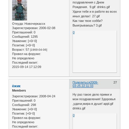
поздравления с Днем
Рождения. 9.gif drinks.gif
Удачи тебе и в работе во всех
иных делах! 27.gif
Как там твое хобби?
Откуда:
Новочеркасск
Выигрываешь? 3.gif
Зарегистрирован
: 2006-02-08
Приглашений:
0
0
Сообщений:
1295
Уважение:
[+0/-0]
Позитив:
[+0/-0]
Возраст:
57
[1969-04-06]
Провел на форуме:
Не определено
Последний визит:
2015-09-14 17:12:09
Поделиться
2009-
27
ёжик
03-25 22:11:33
Members
Ну раз такое дело прими и
Зарегистрирован
: 2008-04-24
мои поздравления! Здоровья
Приглашений:
0
,удачи,мира в душе! appl.gif
Сообщений:
298
drinks.gif
Уважение:
[+0/-0]
Позитив:
[+0/-0]
0
Провел на форуме:
Не определено
Последний визит: