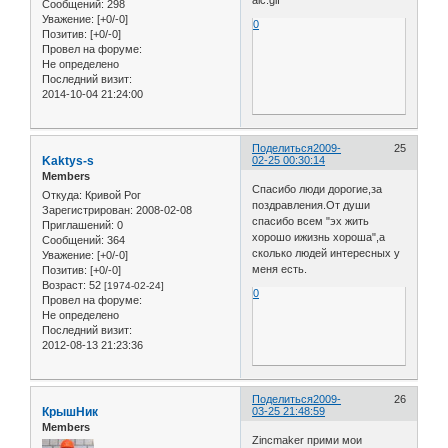
Сообщений:
298
Уважение:
[+0/-0]
0
Позитив:
[+0/-0]
Провел на форуме:
Не определено
Последний визит:
2014-10-04 21:24:00
Поделиться
2009-
25
Kaktys-s
02-25 00:30:14
Members
Спасибо люди дорогие,за
Откуда:
Кривой Рог
поздравления.От души
Зарегистрирован
: 2008-02-08
спасибо всем "эх жить
Приглашений:
0
хорошо ижизнь хороша",а
Сообщений:
364
сколько людей интересных у
Уважение:
[+0/-0]
меня есть.
Позитив:
[+0/-0]
Возраст:
52
[1974-02-24]
0
Провел на форуме:
Не определено
Последний визит:
2012-08-13 21:23:36
Поделиться
2009-
26
КрышНик
03-25 21:48:59
Members
Zincmaker прими мои