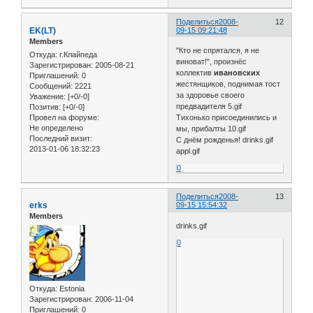
Поделиться
2008-
12
EK(LT)
09-15 09:21:48
Members
"Кто не спрятался, я не
Откуда:
г.Клайпеда
виноват!", произнёс
Зарегистрирован
: 2005-08-21
коллектив
ивановских
Приглашений:
0
жестянщиков, поднимая тост
Сообщений:
2221
за здоровье своего
Уважение:
[+0/-0]
предвадителя 5.gif
Позитив:
[+0/-0]
Провел на форуме:
Тихонько присоединились и
Не определено
мы, прибалты 10.gif
Последний визит:
С днём рожденья! drinks.gif
2013-01-06 18:32:23
appl.gif
0
Поделиться
2008-
13
erks
09-15 15:54:32
Members
drinks.gif
0
Откуда:
Estonia
Зарегистрирован
: 2006-11-04
Приглашений:
0