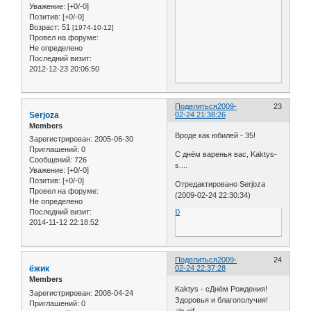
Уважение:
[+0/-0]
Позитив:
[+0/-0]
Возраст:
51
[1974-10-12]
Провел на форуме:
Не определено
Последний визит:
2012-12-23 20:06:50
Поделиться
2009-
23
Serjoza
02-24 21:38:26
Members
Вроде как юбилей - 35!
Зарегистрирован
: 2005-06-30
Приглашений:
0
С днём варенья вас, Kaktys-
Сообщений:
726
s....
Уважение:
[+0/-0]
Позитив:
[+0/-0]
Отредактировано Serjoza
Провел на форуме:
(2009-02-24 22:30:34)
Не определено
0
Последний визит:
2014-11-12 22:18:52
Поделиться
2009-
24
ёжик
02-24 22:37:28
Members
Kaktys - cДнём Рождения!
Зарегистрирован
: 2008-04-24
Здоровья и благополучия!
Приглашений:
0
alc.gif