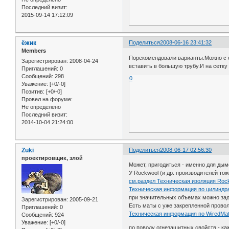
Последний визит:
2015-09-14 17:12:09
ёжик
Поделиться
2008-06-16 23:41:32
Members
Порекомендовали варианты.Можно с се
Зарегистрирован
: 2008-04-24
вставить в большую трубу.И на сетку 
Приглашений:
0
Сообщений:
298
0
Уважение:
[+0/-0]
Позитив:
[+0/-0]
Провел на форуме:
Не определено
Последний визит:
2014-10-04 21:24:00
Zuki
Поделиться
2008-06-17 02:56:30
проектировщик, злой
Может, пригодиться - именно для дым
У Rockwool (и др. производителей то
см.раздел Техническая изоляция Roc
Техническая информация по цилиндр
при значительных объемах можно заду
Зарегистрирован
: 2005-09-21
Есть маты с уже закрепленной прово
Приглашений:
0
Техническая информация по WiredMa
Сообщений:
924
Уважение:
[+0/-0]
по поводу огнезащитных свойств - ка