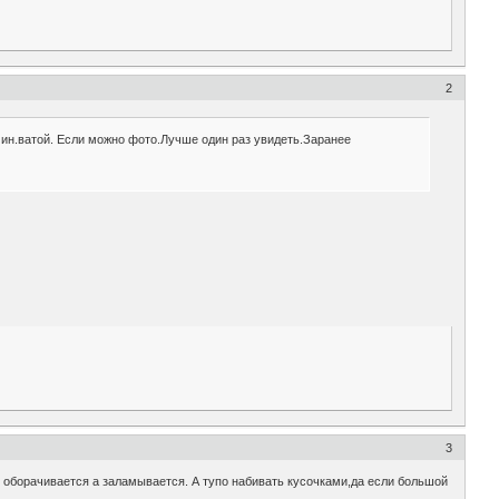
2
мин.ватой. Если можно фото.Лучше один раз увидеть.Заранее
3
не оборачивается а заламывается. А тупо набивать кусочками,да если большой