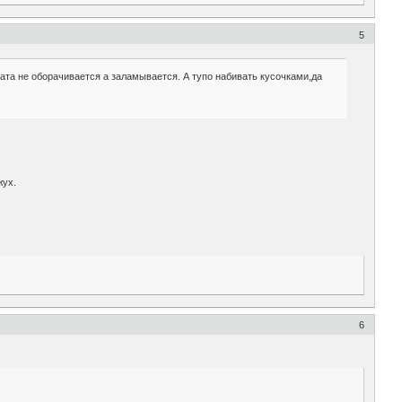
5
Вата не оборачивается а заламывается. А тупо набивать кусочками,да
жух.
6