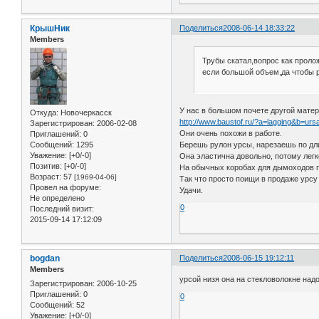
КрышНик
Поделиться
2008-06-14 18:33:22
Members
Трубы скатал,вопрос как пролож
если большой объем,да чтобы 
У нас в большом почете другой мате
Откуда:
Новочеркасск
http://www.baustof.ru/?a=lagging&b=urs
Зарегистрирован
: 2006-02-08
Они очень похожи в работе.
Приглашений:
0
Берешь рулон урсы, нарезаешь по дл
Сообщений:
1295
Уважение:
[+0/-0]
Она эластична довольно, потому легк
Позитив:
[+0/-0]
На обычных коробах для дымоходов пр
Возраст:
57
[1969-04-06]
Так что просто поищи в продаже урсу
Провел на форуме:
Удачи.
Не определено
0
Последний визит:
2015-09-14 17:12:09
bogdan
Поделиться
2008-06-15 19:12:11
Members
урсой низя она на стекловолокне над
Зарегистрирован
: 2006-10-25
Приглашений:
0
0
Сообщений:
52
Уважение:
[+0/-0]