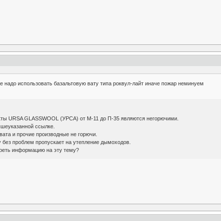
не надо использовать базальтовую вату типа роквул-лайт иначе пожар неминуем
кты URSA GLASSWOOL (УРСА) от М-11 до П-35 являются негорючими.
ышеуказанной ссылке.
овата и прочие производные не горючи.
у без проблем пропускает на утепление дымоходов.
реть информацию на эту тему?