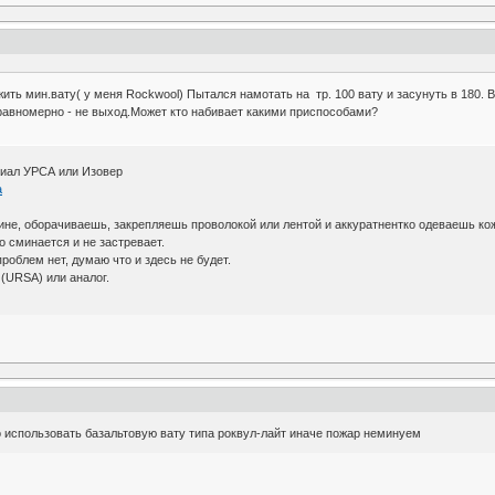
ить мин.вату( у меня Rockwool) Пытался намотать на тр. 100 вату и засунуть в 180. 
равномерно - не выход.Может кто набивает какими приспособами?
риал УРСА или Изовер
a
ине, оборачиваешь, закрепляешь проволокой или лентой и аккуратнентко одеваешь ко
о сминается и не застревает.
облем нет, думаю что и здесь не будет.
 (URSA) или аналог.
о использовать базальтовую вату типа роквул-лайт иначе пожар неминуем