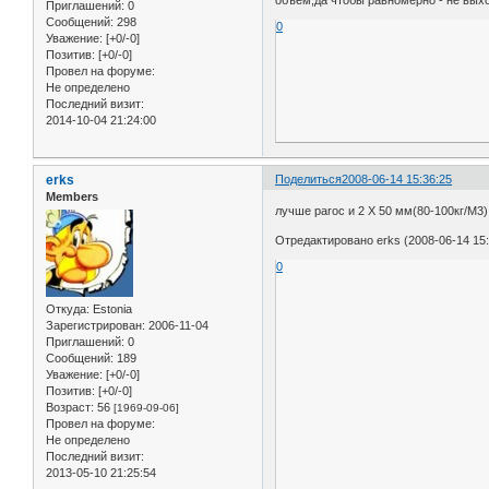
Приглашений:
0
Сообщений:
298
0
Уважение:
[+0/-0]
Позитив:
[+0/-0]
Провел на форуме:
Не определено
Последний визит:
2014-10-04 21:24:00
erks
Поделиться
2008-06-14 15:36:25
Members
лучше paroc и 2 X 50 мм(80-100кг/M3)
Отредактировано erks (2008-06-14 15:
0
Откуда:
Estonia
Зарегистрирован
: 2006-11-04
Приглашений:
0
Сообщений:
189
Уважение:
[+0/-0]
Позитив:
[+0/-0]
Возраст:
56
[1969-09-06]
Провел на форуме:
Не определено
Последний визит:
2013-05-10 21:25:54