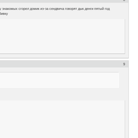
у знакомых сгорел домик из-за сендвича говорят дык денги пятый год
бивку
9