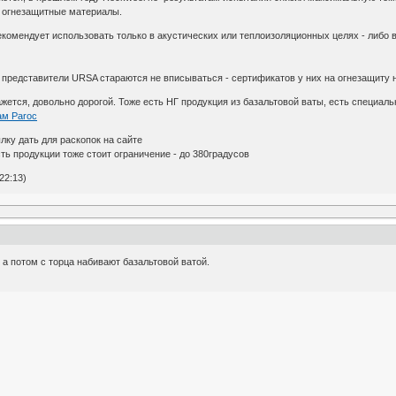
 огнезащитные материалы.
комендует использовать только в акустических или теплоизоляционных целях - либо 
а представители URSA стараются не вписываться - сертификатов у них на огнезащиту н
жется, довольно дорогой. Тоже есть НГ продукция из базальтовой ваты, есть специа
ам Paroc
ылку дать для раскопок на сайте
ть продукции тоже стоит ограничение - до 380градусов
22:13)
 а потом с торца набивают базальтовой ватой.