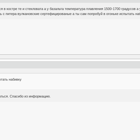
я в костре те и стекловата а у базальта температура плавления 1500-1700 градусов а 
ь с питера вулкановские сертефицированые а ты сам попробуй в огоньке испытать на
ытать набивку
аться. Спасибо из информацию.