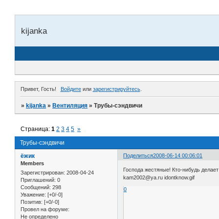
kijanka
Привет, Гость!
Войдите
или
зарегистрируйтесь
.
»
kijanka
»
Вентиляция
»
Трубы-сэндвичи
Страница:
1
2
3
4
5
»
Трубы-сэндвичи
ёжик
Поделиться
2008-06-14 00:06:01
Members
Господа жестяные! Кто-нибудь делает
Зарегистрирован
: 2008-04-24
kam2002@ya.ru idontknow.gif
Приглашений:
0
Сообщений:
298
0
Уважение:
[+0/-0]
Позитив:
[+0/-0]
Провел на форуме:
Не определено