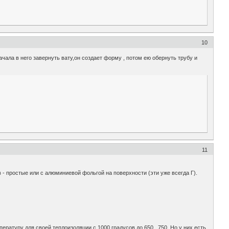
10
ала в него завернуть вату,он создает форму , потом ею обернуть трубу и
11
- простые или с алюминиевой фольгой на поверхности (эти уже всегда Г).
ратуру для своей теплоизоляции с 1000 градусов до 650...750. Но у них есть