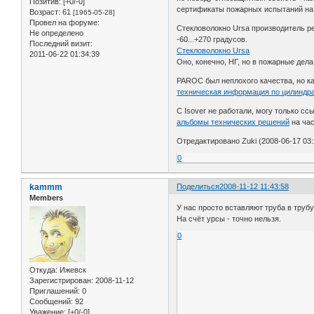
Позитив:
[+0/-0]
сертификаты пожарных испытаний на
Возраст:
61
[1965-05-28]
Провел на форуме:
Стекловолокно Ursa производитель ре
Не определено
-60...+270 градусов.
Последний визит:
Стекловолокно Ursa
2011-06-22 01:34:39
Оно, конечно, НГ, но в пожарные дел
PAROC был неплохого качества, но ка
техническая информация по цилиндр
С Isover не работали, могу только сс
альбомы технических решений
на час
Отредактировано Zuki (2008-06-17 03:
0
kammm
Поделиться
2008-11-12 11:43:58
Members
У нас просто вставляют труба в трубу
На счёт урсы - точно нельзя.
0
Откуда:
Ижевск
Зарегистрирован
: 2008-11-12
Приглашений:
0
Сообщений:
92
Уважение:
[+0/-0]