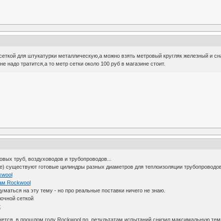
ткой для штукатурки металлическую,а можно взять метровый кругляк железный и снач
не надо тратится,а то метр сетки около 100 руб в магазине стоит.
овых труб, воздуховодов и трубопроводов...
же) существуют готовые цилиндры разных диаметров для теплоизоляции трубопроводов 
kwool
ам Rockwool
маться на эту тему - но про реальные поставки ничего не знаю.
лочной сеткой
t
жется, в прошлом году Rockwool по результатам испытаний снизил максимальную темпе