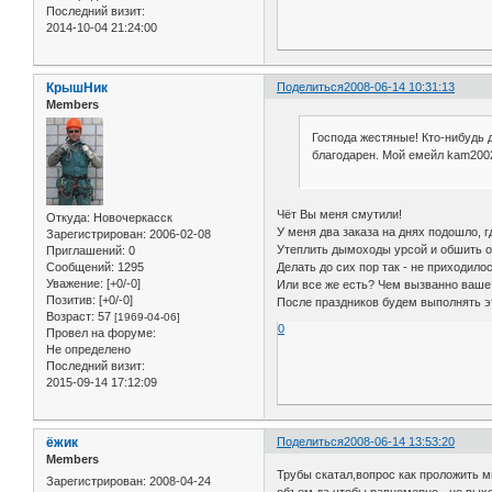
Последний визит:
2014-10-04 21:24:00
КрышНик
Поделиться
2008-06-14 10:31:13
Members
Господа жестяные! Кто-нибудь 
благодарен. Мой емейл kam2002
Чёт Вы меня смутили!
Откуда:
Новочеркасск
У меня два заказа на днях подошло, г
Зарегистрирован
: 2006-02-08
Утеплить дымоходы урсой и обшить о
Приглашений:
0
Делать до сих пор так - не приходилос
Сообщений:
1295
Уважение:
[+0/-0]
Или все же есть? Чем вызванно ваше
Позитив:
[+0/-0]
После праздников будем выполнять э
Возраст:
57
[1969-04-06]
0
Провел на форуме:
Не определено
Последний визит:
2015-09-14 17:12:09
ёжик
Поделиться
2008-06-14 13:53:20
Members
Трубы скатал,вопрос как проложить м
Зарегистрирован
: 2008-04-24
объем,да чтобы равномерно - не вых