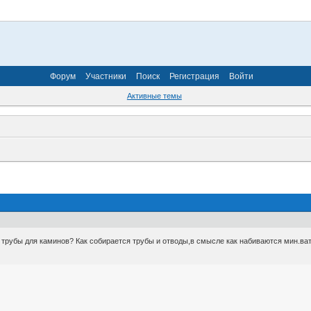
Форум
Участники
Поиск
Регистрация
Войти
Активные темы
 трубы для каминов? Как собирается трубы и отводы,в смысле как набиваются мин.ва