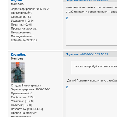
Members
литературы не знаю а стекло плавитьс
Зарегистрирован
: 2006-10-25
отрабатывают и сендвичи возят тепер
Приглашений:
0
Сообщений:
52
0
Уважение:
[+0/-0]
Позитив:
[+0/-0]
Провел на форуме:
Не определено
Последний визит:
2009-04-14 22:38:14
КрышНик
Поделиться
2008-06-16 22:56:27
Members
ты сам попробуй в огоньке исп
Да уж! Придется повозиться, разобр
Откуда:
Новочеркасск
0
Зарегистрирован
: 2006-02-08
Приглашений:
0
Сообщений:
1295
Уважение:
[+0/-0]
Позитив:
[+0/-0]
Возраст:
57
[1969-04-06]
Провел на форуме:
Не определено