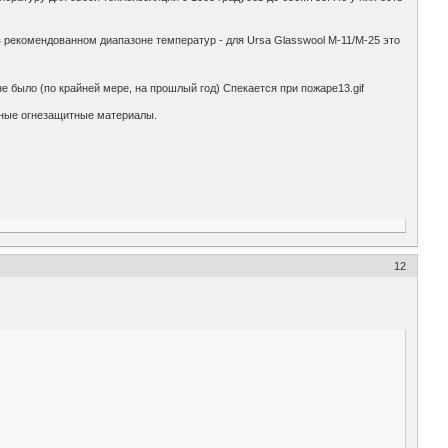
в рекомендованном диапазоне температур - для Ursa Glasswool M-11/М-25 это
е было (по крайней мере, на прошлый год) Спекается при пожаре13.gif
льные огнезащитные материалы.
12