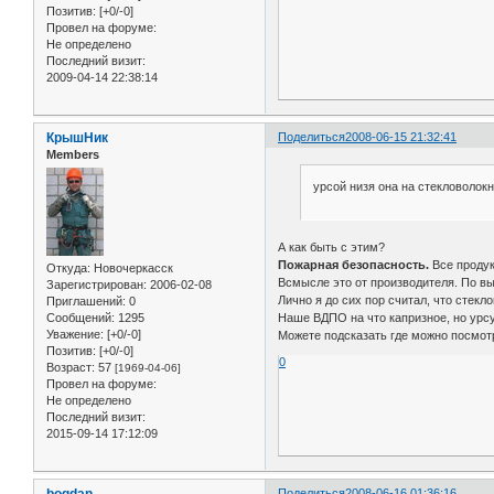
Позитив:
[+0/-0]
Провел на форуме:
Не определено
Последний визит:
2009-04-14 22:38:14
КрышНик
Поделиться
2008-06-15 21:32:41
Members
урсой низя она на стекловолок
А как быть с этим?
Пожарная безопасность.
Все проду
Откуда:
Новочеркасск
Всмысле это от производителя. По в
Зарегистрирован
: 2006-02-08
Лично я до сих пор считал, что стекл
Приглашений:
0
Наше ВДПО на что капризное, но урс
Сообщений:
1295
Уважение:
[+0/-0]
Можете подсказать где можно посмот
Позитив:
[+0/-0]
0
Возраст:
57
[1969-04-06]
Провел на форуме:
Не определено
Последний визит:
2015-09-14 17:12:09
bogdan
Поделиться
2008-06-16 01:36:16