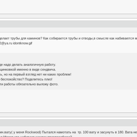
делает трубы для каминов? Как собирается трубы и отводы,в смысле как набиваются 
@ya.ru idontknow.gif
де надо делать аналогичную работу.
цинковкой именно в виде сендвича.
ь, но на первый взгляд нет ни каких проблем!
 беспокойство? Поделитесь плиз!
ти работы обязательно выложу фото.
ин.вату( у меня Rockwool) Пытался намотать на тр. 100 вату и засунуть в 180. Вата 
од.Может кто набивает какими приспособами?