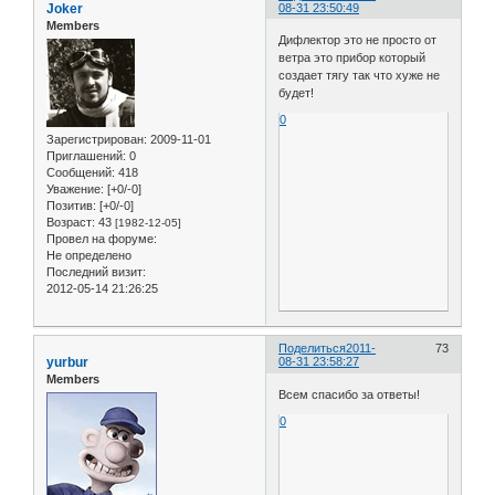
Joker
08-31 23:50:49
Members
Дифлектор это не просто от
ветра это прибор который
создает тягу так что хуже не
будет!
0
Зарегистрирован
: 2009-11-01
Приглашений:
0
Сообщений:
418
Уважение:
[+0/-0]
Позитив:
[+0/-0]
Возраст:
43
[1982-12-05]
Провел на форуме:
Не определено
Последний визит:
2012-05-14 21:26:25
Поделиться
2011-
73
yurbur
08-31 23:58:27
Members
Всем спасибо за ответы!
0