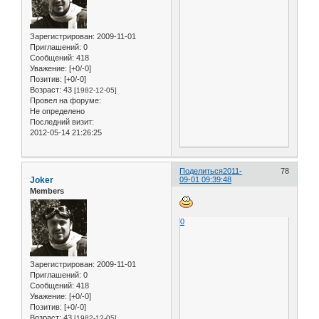
Зарегистрирован
: 2009-11-01
Приглашений:
0
Сообщений:
418
Уважение:
[+0/-0]
Позитив:
[+0/-0]
Возраст:
43
[1982-12-05]
Провел на форуме:
Не определено
Последний визит:
2012-05-14 21:26:25
Поделиться
2011-
78
Joker
09-01 09:39:48
Members
0
Зарегистрирован
: 2009-11-01
Приглашений:
0
Сообщений:
418
Уважение:
[+0/-0]
Позитив:
[+0/-0]
Возраст:
43
[1982-12-05]