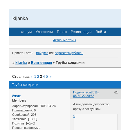
kijanka
Форум
Участники
Поиск
Регистрация
Войти
Активные темы
Привет, Гость!
Войдите
или
зарегистрируйтесь
.
»
kijanka
»
Вентиляция
»
Трубы-сэндвичи
Страница:
«
1
2
3
4
5
»
Трубы-сэндвичи
Поделиться
2011-
61
ёжик
08-30 22:38:58
Members
А мы делаем дефлектор
Зарегистрирован
: 2008-04-24
сразу с заглушкой.
Приглашений:
0
Сообщений:
298
0
Уважение:
[+0/-0]
Позитив:
[+0/-0]
Провел на форуме: