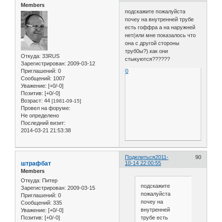
Members
подскажите пожалуйста
почеу на внутренней трубе
есть гоффра а на наружней
нет(или мне показалось что
она с другой стороны
труб0ы?).как они
Откуда:
33RUS
стыкуются??????
Зарегистрирован
: 2009-03-12
Приглашений:
0
0
Сообщений:
1007
Уважение:
[+0/-0]
Позитив:
[+0/-0]
Возраст:
44
[1981-09-15]
Провел на форуме:
Не определено
Последний визит:
2014-03-21 21:53:38
Поделиться
2011-
90
штрафбат
10-14 22:00:55
Members
Откуда:
Питер
подскажите
Зарегистрирован
: 2009-03-15
пожалуйста
Приглашений:
0
почеу на
Сообщений:
335
внутренней
Уважение:
[+0/-0]
трубе есть
Позитив:
[+0/-0]