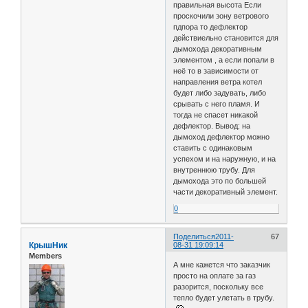
правильная высота Если
проскочили зону ветрового
пдпора то дефлектор
действиельно становится для
дымохода декоративным
элементом , а если попали в
неё то в зависимости от
направления ветра котел
будет либо задувать, либо
срывать с него пламя. И
тогда не спасет никакой
дефлектор. Вывод: на
дымоход дефлектор можно
ставить с одинаковым
успехом и на наружную, и на
внутреннюю трубу. Для
дымохода это по большей
части декоративный элемент.
0
Поделиться
2011-
67
КрышНик
08-31 19:09:14
Members
А мне кажется что заказчик
просто на оплате за газ
разорится, поскольку все
тепло будет улетать в трубу.