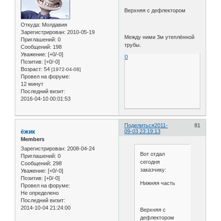
Верхняя с дефлектором
Откуда:
Молдавия
Зарегистрирован
: 2010-05-19
Между ними 3м утеплённой
Приглашений:
0
трубы.
Сообщений:
198
Уважение:
[+0/-0]
0
Позитив:
[+0/-0]
Возраст:
54
[1972-04-08]
Провел на форуме:
12 минут
Последний визит:
2016-04-10 00:01:53
Поделиться
2011-
81
ёжик
09-03 23:19:13
Members
Зарегистрирован
: 2008-04-24
Вот отдал
Приглашений:
0
сегодня
Сообщений:
298
заказчику:
Уважение:
[+0/-0]
Позитив:
[+0/-0]
Нижняя часть
Провел на форуме:
Не определено
Последний визит:
2014-10-04 21:24:00
Верхняя с
дефлектором