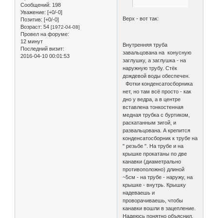
Сообщений:
198
Уважение:
[+0/-0]
Верх - вот так:
Позитив:
[+0/-0]
Возраст:
54
[1972-04-08]
Провел на форуме:
12 минут
Внутренняя труба
Последний визит:
завальцована на конусную
2016-04-10 00:01:53
заглушку, а заглушка - на
наружную трубу. Стёк
дождевой воды обеспечен.
Фотки конденсатосборника
нет, но там всё просто - как
дно у ведра, а в центре
вставлена тонкостенная
медная трубка с буртиком,
раскатанным зигой, и
развальцована. А крепится
конденсатосборник к трубе на
" резьбе ". На трубе и на
крышке прокатаны по две
канавки (диаметрально
противоположно) длиной
~5см - на трубе - наружу, на
крышке - внутрь. Крышку
надеваешь и
проворачиваешь, чтобы
канавки вошли в зацепление.
Надеюсь понятно объяснил.