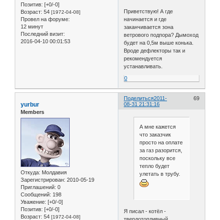
Позитив:
[+0/-0]
Приветствую! А где
Возраст:
54
[1972-04-08]
начинается и где
Провел на форуме:
12 минут
заканчивается зона
Последний визит:
ветрового подпора? Дымоход
2016-04-10 00:01:53
будет на 0,5м выше конька.
Вроде дефлекторы так и
рекомендуется
устанавливать.
0
Поделиться
2011-
69
yurbur
08-31 21:31:16
Members
А мне кажется
что заказчик
просто на оплате
за газ разорится,
поскольку все
тепло будет
Откуда:
Молдавия
улетать в трубу.
Зарегистрирован
: 2010-05-19
Приглашений:
0
Сообщений:
198
Уважение:
[+0/-0]
Позитив:
[+0/-0]
Я писал - котёл -
Возраст:
54
[1972-04-08]
твердотопливный,