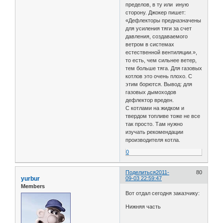
пределов, в ту или иную
сторону. Джокер пишет:
«Дефлекторы предназначены
для усиления тяги за счет
давления, создаваемого
ветром в системах
естественной вентиляции.»,
то есть, чем сильнее ветер,
тем больше тяга. Для газовых
котлов это очень плохо. С
этим борются. Вывод: для
газовых дымоходов
дефлектор вреден.
С котлами на жидком и
твердом топливе тоже не все
так просто. Там нужно
изучать рекомендации
производителя котла.
0
Поделиться
2011-
80
yurbur
09-03 22:59:47
Members
Вот отдал сегодня заказчику:
Нижняя часть