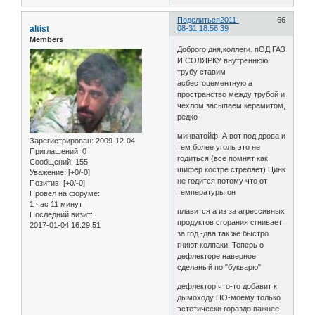
Поделиться
2011-
66
altist
08-31 18:56:39
Members
Доброго дня,коллеги. пОД ГАЗ
И СОЛЯРКУ внутреннюю
трубу ставим
асбестоцементную а
пространство между трубой и
чехлом засыпаем керамитом,
редко-
минватойф. А вот под дрова и
Зарегистрирован
: 2009-12-04
тем более уголь это не
Приглашений:
0
годиться (все помнят как
Сообщений:
155
шифер костре стреляет) Цинк
Уважение:
[+0/-0]
не годится потому что от
Позитив:
[+0/-0]
температуры он
Провел на форуме:
1 час 11 минут
плавится а из за агрессивных
Последний визит:
продуктов сгорания сгнивает
2017-01-04 16:29:51
за год -два так же быстро
гниют колпаки. Теперь о
дефлекторе наверное
сделаный по "букварю"
дефлектор что-то добавит к
дымоходу ПО-моему только
эстетически гораздо важнее