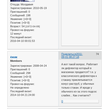
Откуда:
Молдавия
Зарегистрирован
: 2010-05-19
Приглашений:
0
Сообщений:
198
Уважение:
[+0/-0]
Позитив:
[+0/-0]
Возраст:
54
[1972-04-08]
Провел на форуме:
12 минут
Последний визит:
2016-04-10 00:01:53
Поделиться
2011-
74
ёжик
09-01 08:27:18
Members
А вот такой вопрос. Работает
Зарегистрирован
: 2008-04-24
ли дефлектор который в
Приглашений:
0
магазинах продается? т.е. у
Сообщений:
298
классического дефлектора к
Уважение:
[+0/-0]
стакану приклепывается
Позитив:
[+0/-0]
конус-раструб, у обычных
Провел на форуме:
Не определено
только стакан. И вроде у
Последний визит:
обычного из-за этого подсос
2014-10-04 21:24:00
слабее... Как считаете?
0