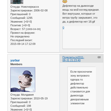
Дефлектор на дымоходе
Откуда:
Новочеркасск
вещь на мой взгляд вредная.
Зарегистрирован
: 2006-02-08
Вот вертушки, которые от
Приглашений:
0
ветра трубу закрывают, это
Сообщений:
1295
Уважение:
[+0/-0]
да, а дефлектор нет 18.gif
Позитив:
[+0/-0]
0
Возраст:
57
[1969-04-06]
Провел на форуме:
Не определено
Последний визит:
2015-09-14 17:12:09
Поделиться
2011-
68
yurbur
08-31 21:23:40
Members
Если проскочили
зону ветрового
пдпора то
дефлектор
действиельно
становится для
Откуда:
Молдавия
дымохода
Зарегистрирован
: 2010-05-19
декоративным
Приглашений:
0
элементом
Сообщений:
198
Уважение:
[+0/-0]