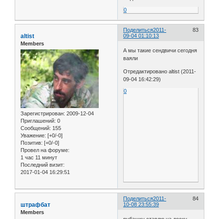
0
Поделиться
2011-
83
altist
09-04 01:10:13
Members
А мы такие сендвичи сегодня
ваяли
Отредактировано altist (2011-
09-04 16:42:29)
0
Зарегистрирован
: 2009-12-04
Приглашений:
0
Сообщений:
155
Уважение:
[+0/-0]
Позитив:
[+0/-0]
Провел на форуме:
1 час 11 минут
Последний визит:
2017-01-04 16:29:51
Поделиться
2011-
84
штрафбат
10-08 23:55:39
Members
рубашку ставлю на доску