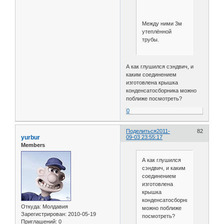
Между ними 3м
утеплённой
трубы.
А как глушился сэндвич, и
каким соединением
изготовлена крышка
конденсатосборника можно
поближе посмотреть?
0
Поделиться
2011-
82
yurbur
09-03 23:55:17
Members
А как глушился
сэндвич, и каким
соединением
изготовлена
крышка
конденсатосборника
Откуда:
Молдавия
можно поближе
Зарегистрирован
: 2010-05-19
посмотреть?
Приглашений:
0