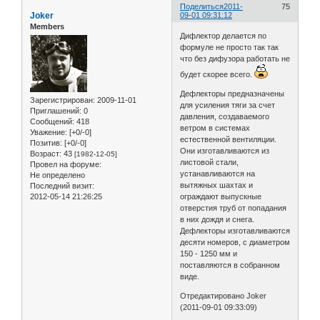
Поделиться
2011-
75
Joker
09-01 09:31:12
Members
Дифлектор делается по
формуле не просто так так
что без дифузора работать не
будет скорее всего.
Дефлекторы предназначены
Зарегистрирован
: 2009-11-01
для усиления тяги за счет
Приглашений:
0
давления, создаваемого
Сообщений:
418
ветром в системах
Уважение:
[+0/-0]
естественной вентиляции.
Позитив:
[+0/-0]
Они изготавливаются из
Возраст:
43
[1982-12-05]
листовой стали,
Провел на форуме:
устанавливаются на
Не определено
вытяжных шахтах и
Последний визит:
2012-05-14 21:26:25
ограждают выпускные
отверстия труб от попадания
в них дождя и снега.
Дефлекторы изготавливаются
десяти номеров, с диаметром
150 - 1250 мм и
поставляются в собранном
виде.
Отредактировано Joker
(2011-09-01 09:33:09)