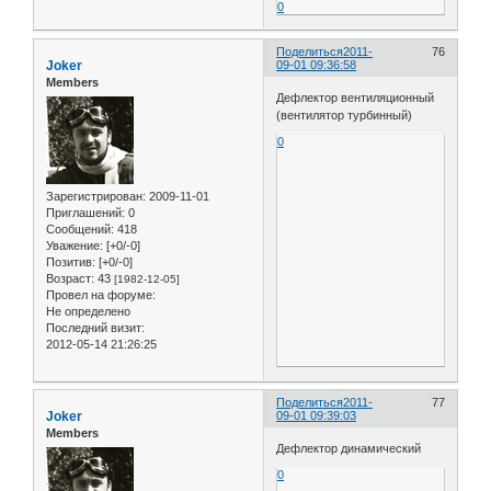
0
Поделиться
2011-
76
Joker
09-01 09:36:58
Members
Дефлектор вентиляционный
(вентилятор турбинный)
0
Зарегистрирован
: 2009-11-01
Приглашений:
0
Сообщений:
418
Уважение:
[+0/-0]
Позитив:
[+0/-0]
Возраст:
43
[1982-12-05]
Провел на форуме:
Не определено
Последний визит:
2012-05-14 21:26:25
Поделиться
2011-
77
Joker
09-01 09:39:03
Members
Дефлектор динамический
0