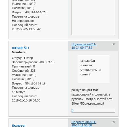
Уважение:
[+0/-0]
Позитив:
[+0/-0]
Возраст:
48
[1978-03-25]
Провел на форуме:
Не определено
Последний визит:
2012-06-05 19:55:42
Поделиться
2011-
88
штрафбат
10-14 09:47:32
Members
Откуда:
Питер
штрафбат
Зарегистрирован
: 2009-03-15
а что за
Приглашений:
0
утеплитель на
Сообщений:
335
фото ?
Уважение:
[+0/-0]
Позитив:
[+0/-0]
Возраст:
56
[1969-08-18]
Провел на форуме:
роквул вайрет мат
48 минут
кашированый с фольгой. в
Последний визит:
рулонах 1метр высотой есть
2019-11-10 16:36:55
30мм.\50мм.толщиной
0
Поделиться
2011-
89
ibanezer
10-14 11:51:38