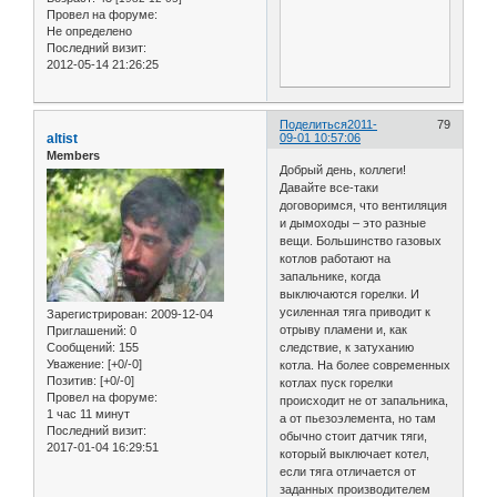
Провел на форуме:
Не определено
Последний визит:
2012-05-14 21:26:25
Поделиться
2011-
79
altist
09-01 10:57:06
Members
Добрый день, коллеги!
Давайте все-таки
договоримся, что вентиляция
и дымоходы – это разные
вещи. Большинство газовых
котлов работают на
запальнике, когда
выключаются горелки. И
усиленная тяга приводит к
Зарегистрирован
: 2009-12-04
отрыву пламени и, как
Приглашений:
0
Сообщений:
155
следствие, к затуханию
Уважение:
[+0/-0]
котла. На более современных
Позитив:
[+0/-0]
котлах пуск горелки
Провел на форуме:
происходит не от запальника,
1 час 11 минут
а от пьезоэлемента, но там
Последний визит:
обычно стоит датчик тяги,
2017-01-04 16:29:51
который выключает котел,
если тяга отличается от
заданных производителем