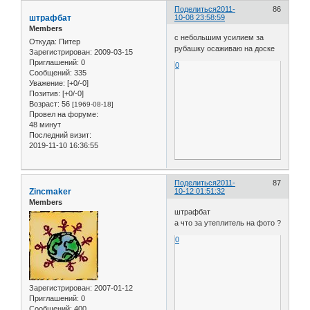
Поделиться
2011-
86
штрафбат
10-08 23:58:59
Members
с небольшим усилием за
Откуда:
Питер
рубашку осаживаю на доске
Зарегистрирован
: 2009-03-15
Приглашений:
0
0
Сообщений:
335
Уважение:
[+0/-0]
Позитив:
[+0/-0]
Возраст:
56
[1969-08-18]
Провел на форуме:
48 минут
Последний визит:
2019-11-10 16:36:55
Поделиться
2011-
87
Zincmaker
10-12 01:51:32
Members
штрафбат
а что за утеплитель на фото ?
0
Зарегистрирован
: 2007-01-12
Приглашений:
0
Сообщений:
400