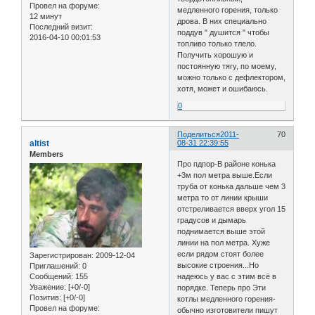
Провел на форуме:
медленного горения, только
12 минут
дрова. В них специально
Последний визит:
поддув " душится " чтобы
2016-04-10 00:01:53
топливо только тлело.
Получить хорошую и
постоянную тягу, по моему,
можно только с дефлектором,
хотя, может и ошибаюсь.
0
Поделиться
2011-
70
altist
08-31 22:39:55
Members
Про пдпор-В районе конька
+3м пол метра выше.Если
труба от конька дальше чем 3
метра то от линии крыши
отстреливается вверх угол 15
градусов и дымарь
поднимается выше этой
линии на пол метра. Хуже
если рядом стоят более
Зарегистрирован
: 2009-12-04
высокие строения...Но
Приглашений:
0
Сообщений:
155
надеюсь у вас с этим всё в
Уважение:
[+0/-0]
порядке. Теперь про Эти
Позитив:
[+0/-0]
котлы медленного горения-
Провел на форуме:
обычно изготовители пишут