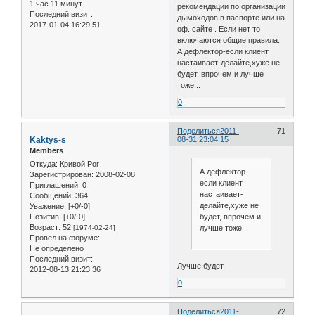
1 час 11 минут
рекомендации по организации
Последний визит:
дымоходов в паспорте или на
2017-01-04 16:29:51
оф. сайте . Если нет то
включаются общие правила.
А дефлектор-если клиент
настаивает-делайте,хуже не
будет, впрочем и лучше
тоже...
0
Поделиться
2011-
71
Kaktys-s
08-31 23:04:15
Members
Откуда:
Кривой Рог
А дефлектор-
Зарегистрирован
: 2008-02-08
если клиент
Приглашений:
0
настаивает-
Сообщений:
364
делайте,хуже не
Уважение:
[+0/-0]
будет, впрочем и
Позитив:
[+0/-0]
Возраст:
52
лучше тоже...
[1974-02-24]
Провел на форуме:
Не определено
Последний визит:
Лучше будет.
2012-08-13 21:23:36
0
Поделиться
2011-
72