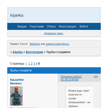
kijanka
Форум
Участники
Поиск
Регистрация
Войти
Активные темы
Привет, Гость!
Войдите
или
зарегистрируйтесь
.
»
kijanka
»
Вентиляция
»
Трубы-сэндвичи
Страница:
«
1
2
3
4
5
Трубы-сэндвичи
Поделиться
2012-
121
КрышНик
01-26 12:54:00
Members
Вчера еще совет
получил от
супер-
окожушников - на
прямых