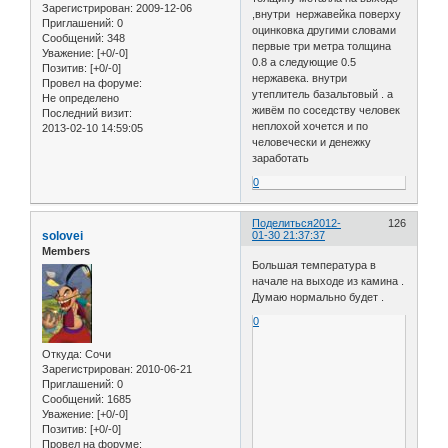
Зарегистрирован
: 2009-12-06
,внутри нержавейка поверху
Приглашений:
0
оцинковка другими словами
Сообщений:
348
первые три метра толщина
Уважение:
[+0/-0]
0.8 а следующие 0.5
Позитив:
[+0/-0]
нержавека. внутри
Провел на форуме:
утеплитель базальтовый . а
Не определено
живём по соседству человек
Последний визит:
неплохой хочется и по
2013-02-10 14:59:05
человечески и денежку
заработать
0
Поделиться
2012-
126
solovei
01-30 21:37:37
Members
Большая температура в
начале на выходе из камина .
Думаю нормально будет .
0
Откуда:
Сочи
Зарегистрирован
: 2010-06-21
Приглашений:
0
Сообщений:
1685
Уважение:
[+0/-0]
Позитив:
[+0/-0]
Провел на форуме: