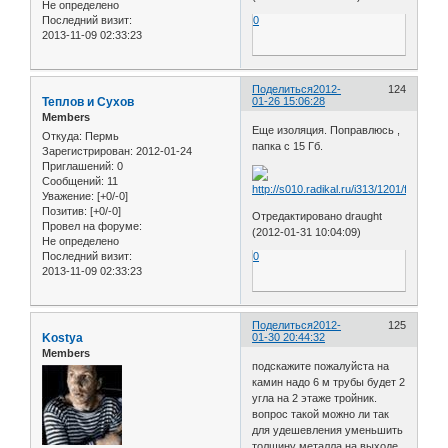
Не определено
Последний визит:
0
2013-11-09 02:33:23
Поделиться
2012-
124
Теплов и Сухов
01-26 15:06:28
Members
Еще изоляция. Поправлюсь ,
Откуда:
Пермь
папка с 15 Гб.
Зарегистрирован
: 2012-01-24
Приглашений:
0
Сообщений:
11
Уважение:
[+0/-0]
Позитив:
[+0/-0]
Отредактировано draught
Провел на форуме:
(2012-01-31 10:04:09)
Не определено
Последний визит:
0
2013-11-09 02:33:23
Поделиться
2012-
125
Kostya
01-30 20:44:32
Members
подскажите пожалуйста на
камин надо 6 м трубы будет 2
угла на 2 этаже тройник.
вопрос такой можно ли так
для удешевления уменьшить
толщину металла на выходе