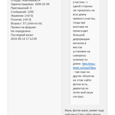
Откуда:
Новочеркасск
участках, с
Зарегистрирован
: 2006-02-08
одной стороны
Приглашений:
0
зиг прокатать на
Сообщений:
1295
всю длину
Уважение:
[+0/-0]
прямого участка,
Позитив:
[+0/-0]
тогда при
Возраст:
57
[1969-04-06]
монтаже не
Провел на форуме:
происходит
Не определено
большой
Последний визит:
2015-09-14 17:12:09
деформации
металла в
местах
установки на
саморезы
(клепки) по
длине.
http://msu-
4nsk.ru/UserFiles/File/2mars.jpg
- там еще на
других объектах
на этом сайте
фотки есть,
директор их
зятёк мой (муж
сестры).
Жаль фоток мало, может еще
добудешь? На сайте фоток