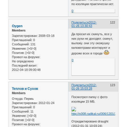
по изоляции практически нет.
0
Поделиться
2012-
122
Oygen
01-26 13:30:43
Members
Да просил их скинуть, все у
Зарегистрирован
: 2008-03-18
них руки не доходют. скинут,
Приглашений:
0
выложу. они эту окожушку
Сообщений:
131
километрами монтируют и
Уважение:
[+0/-0]
Позитив:
[+0/-0]
дороже всех в городе
Провел на форуме:
0
Не определено
Последний визит:
2012-04-18 09:00:48
Поделиться
2012-
123
Теплов и Сухов
01-26 15:03:28
Members
Посмотрел папку с фото
Откуда:
Пермь
изоляции 15 МБ.
Зарегистрирован
: 2012-01-24
Приглашений:
0
Сообщений:
11
Уважение:
[+0/-0]
Позитив:
[+0/-0]
Отредактировано draught
Провел на форуме:
(2012-01-31 10:03:24)