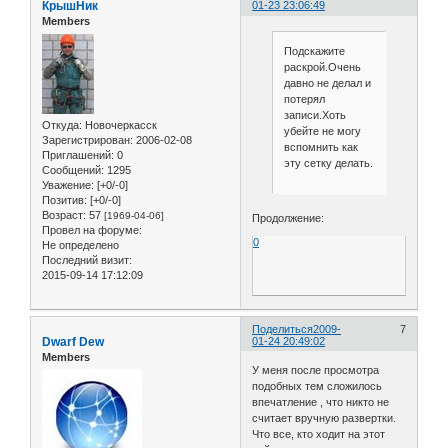
КрышНик
01-23 23:06:49
Members
Подскажите
раскрой.Очень
давно не делал и
потерял
записи.Хоть
Откуда:
Новочеркасск
убейте не могу
Зарегистрирован
: 2006-02-08
вспомнить как
Приглашений:
0
эту сетку делать.
Сообщений:
1295
Уважение:
[+0/-0]
Позитив:
[+0/-0]
Возраст:
57
[1969-04-06]
Продолжение:
Провел на форуме:
0
Не определено
Последний визит:
2015-09-14 17:12:09
Поделиться
2009-
7
Dwarf Dew
01-24 20:49:02
Members
У меня после просмотра
подобных тем сложилось
впечатление , что никто не
считает вручную развертки.
Что все, кто ходит на этот