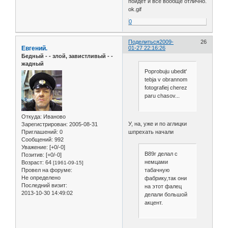
пойдет и все вообще отлично.
ok.gif
0
Поделиться
2009-
26
Евгений.
01-27 22:16:26
Бедный - - злой, завистливый - -
жадный
Poprobuju ubedit'
tebja v obrannom
fotografiej cherez
paru chasov...
Откуда:
Иваново
У, на, уже и по аглицки
Зарегистрирован
: 2005-08-31
шпрехать начали
Приглашений:
0
Сообщений:
992
Уважение:
[+0/-0]
В89г делал с
Позитив:
[+0/-0]
немцами
Возраст:
64
[1961-09-15]
Провел на форуме:
табачную
Не определено
фабрику,так они
Последний визит:
на этот фалец
2013-10-30 14:49:02
делали большой
акцент.