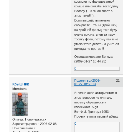
комисии по фальцованной
крыше или хотябы господину
Белову ( 100% он знает в
этом толк!!! )...
Если вы действительно
собираете штаны (тройники)
на двойной фальц, то я буду
очень признателен за пару
тройку фото, потому как я не
умею этого делать, а учиться
никогда не против!!!
Отредактировано Serjoza
(2009-01-27 18:44:25)
0
Поделиться
2009-
21
КрышНик
01-27 18:56:13
Members
Я лично себя авторитетом в
этом вопросе не считаю,
посему обращаюсь к
классикам. 5.gif
Вот Ф.И. Грингауз 1953г.
Прочтите плиз первый абзац.
Откуда:
Новочеркасск
0
Зарегистрирован
: 2006-02-08
Приглашений:
0