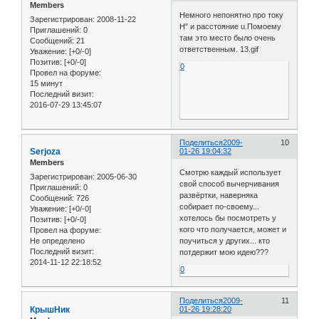
Members
Немного непонятно про току
Зарегистрирован
: 2008-11-22
Н" и расстояние u.Помоему
Приглашений:
0
там это место было очень
Сообщений:
21
ответственным. 13.gif
Уважение:
[+0/-0]
Позитив:
[+0/-0]
0
Провел на форуме:
15 минут
Последний визит:
2016-07-29 13:45:07
Поделиться
2009-
10
Serjoza
01-26 19:04:32
Members
Смотрю каждый использует
Зарегистрирован
: 2005-06-30
свой способ вычерчивания
Приглашений:
0
развёртки, наверняка
Сообщений:
726
собирает по-своему...
Уважение:
[+0/-0]
хотелось бы посмотреть у
Позитив:
[+0/-0]
кого что получается, может и
Провел на форуме:
Не определено
поучиться у других... кто
Последний визит:
потдержит мою идею???
2014-11-12 22:18:52
0
Поделиться
2009-
11
КрышНик
01-26 19:28:20