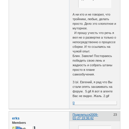
А ни кто и не говорил, что
тройники, любые, делать
просто. Дело это хлопотное и
муторное.
И прошу учесть что речь я
вел не о развертке а только о
непосредственно о процессе
сборки. И то ссылаясь на
чужой опыт.
Блин. Завели! Постораюсь
победить свою лень и
жадность и собрать штаны
просто в плане
самообучения.
З.Ы. Евгений, я рад что Вы
стали опять захаживать на
форум. 5.gif А вот в агенте
Вас не видно. Жаль. 2.gif
0
Поделиться
2009-
23
erks
01-27 19:36:42
Members