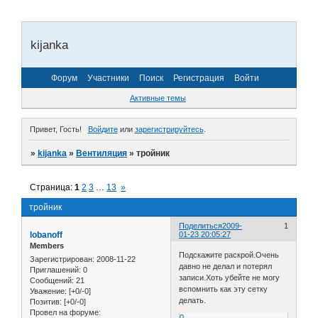
kijanka
Форум
Участники
Поиск
Регистрация
Войти
Активные темы
Привет, Гость!
Войдите
или
зарегистрируйтесь
.
»
kijanka
»
Вентиляция
»
тройник
Страница:
1
2
3
…
13
»
тройник
Поделиться
2009-
1
lobanoff
01-23 20:05:27
Members
Подскажите раскрой.Очень
Зарегистрирован
: 2008-11-22
давно не делал и потерял
Приглашений:
0
записи.Хоть убейте не могу
Сообщений:
21
вспомнить как эту сетку
Уважение:
[+0/-0]
делать.
Позитив:
[+0/-0]
Провел на форуме:
0