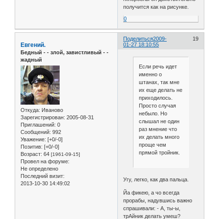
получится как на рисунке.
0
Поделиться
2009-
19
Евгений.
01-27 18:10:55
Бедный - - злой, завистливый - -
жадный
Если речь идет
именно о
штанах, так мне
их еще делать не
приходилось.
Просто случая
Откуда:
Иваново
небыло. Но
Зарегистрирован
: 2005-08-31
слышал не один
Приглашений:
0
раз мнение что
Сообщений:
992
их делать много
Уважение:
[+0/-0]
проще чем
Позитив:
[+0/-0]
прямой тройник.
Возраст:
64
[1961-09-15]
Провел на форуме:
Не определено
Последний визит:
Угу, легко, как два пальца.
2013-10-30 14:49:02
Йа фикею, а чо всегда
прорабы, надувшись важно
спрашивали: - А, ты-ы,
трАйник делать умеш?