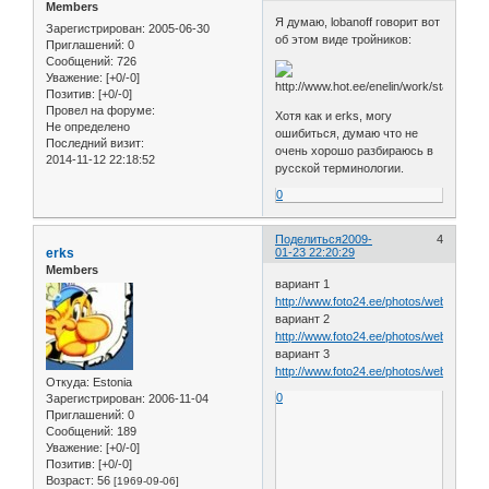
Members
Я думаю, lobanoff говорит вот
Зарегистрирован
: 2005-06-30
об этом виде тройников:
Приглашений:
0
Сообщений:
726
Уважение:
[+0/-0]
Позитив:
[+0/-0]
Провел на форуме:
Хотя как и erks, могу
Не определено
ошибиться, думаю что не
Последний визит:
очень хорошо разбираюсь в
2014-11-12 22:18:52
русской терминологии.
0
Поделиться
2009-
4
erks
01-23 22:20:29
Members
вариант 1
http://www.foto24.ee/photos/web/T/tinsmi
вариант 2
http://www.foto24.ee/photos/web/T/tinsmi
вариант 3
http://www.foto24.ee/photos/web/T/tinsmi
Откуда:
Estonia
0
Зарегистрирован
: 2006-11-04
Приглашений:
0
Сообщений:
189
Уважение:
[+0/-0]
Позитив:
[+0/-0]
Возраст:
56
[1969-09-06]