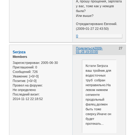
А, прошу прощения, зарплата
у вас, тоже как у немцев
была?
Или выше?
Отредактировано Евгений.
(2009-01-27 22:43:50)
0
Поделиться
2009-
27
Serjoza
01-28 19:03:00
Members
Зарегистрирован
: 2005-06-30
Кстати Serjoza
Приглашений:
0
ваш тройник для
Сообщений:
726
водосточных
Уважение:
[+0/-0]
труб собран
Позитив:
[+0/-0]
неправильно.На
Провел на форуме:
Не определено
левом нижнем
Последний визит:
сегменте
2014-11-12 22:18:52
продольный
фалец должен
быть тоже
сверху.Иначе он
будет
протекать...