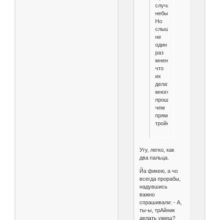
случая
небыло.
Но
слышал
не
один
раз
мнение
что
их
делать
много
проще
чем
прямой
тройник.
Угу, легко, как
два пальца.
Йа фикею, а чо
всегда прорабы,
надувшись
важно
спрашивали: - А,
ты-ы, трАйник
делать умеш?