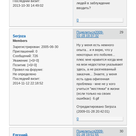
Последний визит:
людей в заблуждение
2013-10-30 14:49:02
вводить?
0
Поделиться
2009-
29
Serjoza
01-28 19:37:32
Members
Ну у меня есть немного
Зарегистрирован
: 2005-06-30
опыта... и я верю, что у
Приглашений:
0
некоторых его поболее...
Сообщений:
726
плюс мне нравится когда мне
Уважение:
[+0/-0]
на мои недостатки указывают
Позитив:
[+0/-0]
здесь, а не разгневанный
Провел на форуме:
Не определено
заказчик... Знаете, у меня
Последний визит:
есть одна офигенная
2014-11-12 22:18:52
проблема - мне не у кого
учиться "жестянки" в жизни
(если только на своих
ошибках) 6.gif
Отредактировано Serjoza
(2009-01-28 20:42:01)
0
Поделиться
2009-
30
Евгений.
01-28 19:51:55