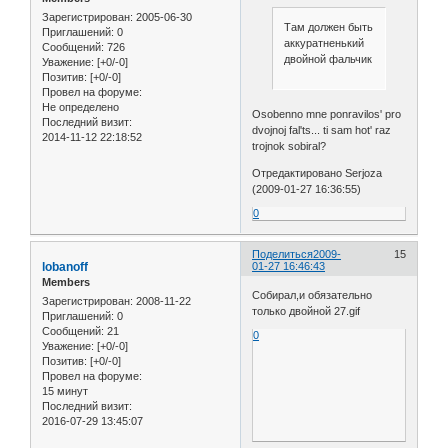
Зарегистрирован
: 2005-06-30
Там должен быть
Приглашений:
0
аккуратненький
Сообщений:
726
двойной фальчик
Уважение:
[+0/-0]
Позитив:
[+0/-0]
Провел на форуме:
Не определено
Osobenno mne ponravilos' pro
Последний визит:
dvojnoj fal'ts... ti sam hot' raz
2014-11-12 22:18:52
trojnok sobiral?
Отредактировано Serjoza
(2009-01-27 16:36:55)
0
Поделиться
2009-
15
lobanoff
01-27 16:46:43
Members
Собирал,и обязательно
Зарегистрирован
: 2008-11-22
только двойной 27.gif
Приглашений:
0
Сообщений:
21
0
Уважение:
[+0/-0]
Позитив:
[+0/-0]
Провел на форуме:
15 минут
Последний визит:
2016-07-29 13:45:07