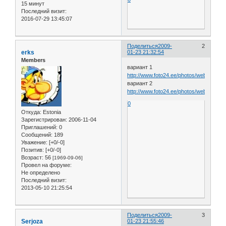
15 минут
Последний визит:
2016-07-29 13:45:07
Поделиться
2009-
2
erks
01-23 21:32:54
Members
вариант 1
http://www.foto24.ee/photos/web/T/tinsmit
вариант 2
http://www.foto24.ee/photos/web/T/tinsmit
0
Откуда:
Estonia
Зарегистрирован
: 2006-11-04
Приглашений:
0
Сообщений:
189
Уважение:
[+0/-0]
Позитив:
[+0/-0]
Возраст:
56
[1969-09-06]
Провел на форуме:
Не определено
Последний визит:
2013-05-10 21:25:54
Поделиться
2009-
3
Serjoza
01-23 21:55:46