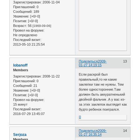
Зарегистрирован
: 2006-11-04
Приглашений:
0
Сообщений:
189
Уважение:
[+0/-0]
Позитив:
[+0/-0]
Возраст:
56
[1969-09-06]
Провел на форуме:
Не определено
Последний визит:
2013-05-10 21:25:54
Поделиться
2009-
13
lobanoff
01-27 14:19:15
Members
Если раскрой был
Зарегистрирован
: 2008-11-22
правильный,то ни какие
Приглашений:
0
заклепки там не нужны. Тем
Сообщений:
21
более односторонние.Там
Уважение:
[+0/-0]
должен быть аккуратненький
Позитив:
[+0/-0]
двойной фальчик .А у вас из-
Провел на форуме:
15 минут
за этих заклепок выглядит как
Последний визит:
будто ребенок поигрался.
2016-07-29 13:45:07
0
Поделиться
2009-
14
Serjoza
01-27 16:35:14
Members