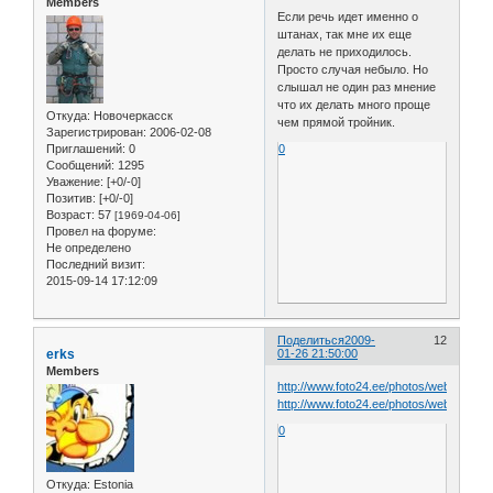
Members
Если речь идет именно о
штанах, так мне их еще
делать не приходилось.
Просто случая небыло. Но
слышал не один раз мнение
что их делать много проще
Откуда:
Новочеркасск
чем прямой тройник.
Зарегистрирован
: 2006-02-08
Приглашений:
0
0
Сообщений:
1295
Уважение:
[+0/-0]
Позитив:
[+0/-0]
Возраст:
57
[1969-04-06]
Провел на форуме:
Не определено
Последний визит:
2015-09-14 17:12:09
Поделиться
2009-
12
erks
01-26 21:50:00
Members
http://www.foto24.ee/photos/web/T/tinsm
http://www.foto24.ee/photos/web/T/tins
0
Откуда:
Estonia