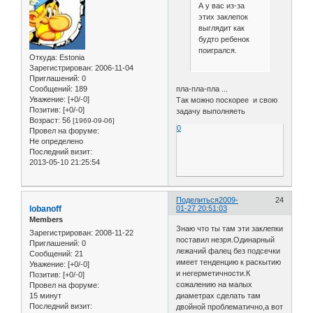
А у вас из-за
этих заклепок
выглядит как
будто ребенок
поигрался.
Откуда:
Estonia
Зарегистрирован
: 2006-11-04
Приглашений:
0
пла-пла-пла ...
Сообщений:
189
Уважение:
[+0/-0]
Tак можно поскорее и свою
Позитив:
[+0/-0]
задачу выполняеть
Возраст:
56
[1969-09-06]
0
Провел на форуме:
Не определено
Последний визит:
2013-05-10 21:25:54
Поделиться
2009-
24
lobanoff
01-27 20:51:03
Members
Знаю что ты там эти заклепки
Зарегистрирован
: 2008-11-22
поставил незря.Одинарный
Приглашений:
0
лежачий фалец без подсечки
Сообщений:
21
имеет тенденцию к раскытию
Уважение:
[+0/-0]
и негерметичности.К
Позитив:
[+0/-0]
сожалению на малых
Провел на форуме:
15 минут
диаметрах сделать там
Последний визит:
двойной проблематично,а вот