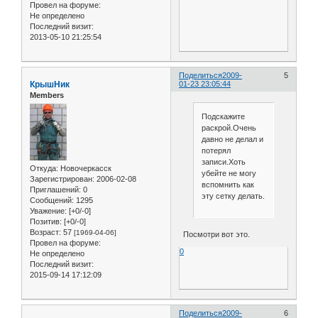
Провел на форуме:
Не определено
Последний визит:
2013-05-10 21:25:54
Поделиться
2009-
5
КрышНик
01-23 23:05:44
Members
Подскажите
раскрой.Очень
давно не делал и
потерял
записи.Хоть
Откуда:
Новочеркасск
убейте не могу
Зарегистрирован
: 2006-02-08
вспомнить как
Приглашений:
0
эту сетку делать.
Сообщений:
1295
Уважение:
[+0/-0]
Позитив:
[+0/-0]
Возраст:
57
[1969-04-06]
Посмотри вот это.
Провел на форуме:
0
Не определено
Последний визит:
2015-09-14 17:12:09
Поделиться
2009-
6