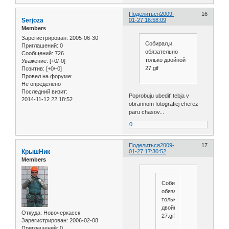
Поделиться
2009-
16
Serjoza
01-27 16:58:09
Members
Зарегистрирован
: 2005-06-30
Собирал,и
Приглашений:
0
обязательно
Сообщений:
726
только двойной
Уважение:
[+0/-0]
27.gif
Позитив:
[+0/-0]
Провел на форуме:
Не определено
Последний визит:
Poprobuju ubedit' tebja v
2014-11-12 22:18:52
obrannom fotografiej cherez
paru chasov...
0
Поделиться
2009-
17
КрышНик
01-27 17:30:52
Members
Собирал,и
обязательно
только
двойной
Откуда:
Новочеркасск
27.gif
Зарегистрирован
: 2006-02-08
Приглашений:
0