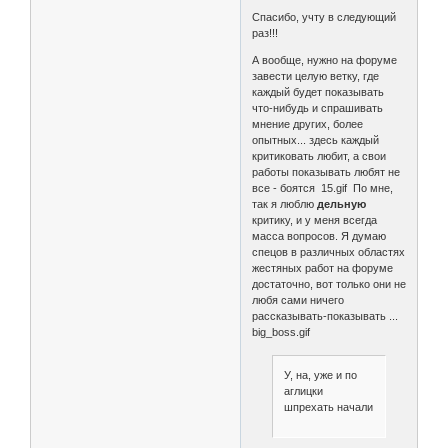
Спасибо, учту в следующий
раз!!!
А вообще, нужно на форуме
завести целую ветку, где
каждый будет показывать
что-нибудь и спрашивать
мнение других, более
опытных... здесь каждый
критиковать любит, а свои
работы показывать любят не
все - боятся 15.gif По мне,
так я люблю
дельную
критику, и у меня всегда
масса вопросов. Я думаю
спецов в различных областях
жестяных работ на форуме
достаточно, вот только они не
любя сами ничего
рассказывать-показывать ...
big_boss.gif
У, на, уже и по
аглицки
шпрехать начали