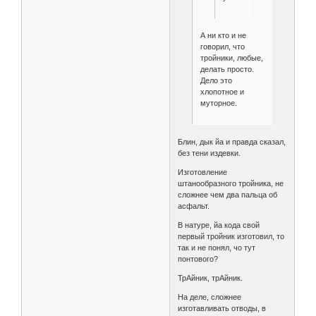
А ни кто и не
говорил, что
тройники, любые,
делать просто.
Дело это
хлопотное и
муторное.
Блин, дык йа и правда сказал,
без тени издевки.
Изготовление
штанообразного тройника, не
сложнее чем два пальца об
асфальт.
В натуре, йа кода свой
первый тройник изготовил, то
так и не понял, чо тут
понтового?
ТрАйник, трАйник.
На деле, сложнее
изготавливать отводы, в