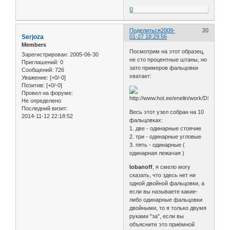
0
Поделиться
2009-
20
Serjoza
01-27 18:29:56
Members
Посмотрим на этот образец,
Зарегистрирован
: 2005-06-30
не сто процентные штаны, но
Приглашений:
0
зато примеров фальцовки
Сообщений:
726
хватает:
Уважение:
[+0/-0]
Позитив:
[+0/-0]
Провел на форуме:
Не определено
Последний визит:
Весь этот узел собран на 10
2014-11-12 22:18:52
фальцовках:
1. две - одинарные стоячие
2. три - одинарные угловые
3. пять - одинарные (
одинарная лежачая )
lobanoff
, я смело могу
сказать, что здесь нет ни
одной двойной фальцовки, а
если вы называете какие-
либо одинарные фальцовки
двойными, то я только двумя
руками "за", если вы
объясните это приёмной