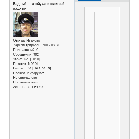
Бедный - - злой, завистливый - -
жадный
Если
речь
идет
именно
Откуда:
Иваново
о
Зарегистрирован
: 2005-08-31
штанах,
Приглашений:
0
так
Сообщений:
992
мне
Уважение:
[+0/-0]
их
Позитив:
[+0/-0]
еще
Возраст:
64
[1961-09-15]
делать
Провел на форуме:
Не определено
не
Последний визит:
приходилось.
2013-10-30 14:49:02
Просто
случая
небыло.
Но
слышал
не
один
раз
мнение
что
их