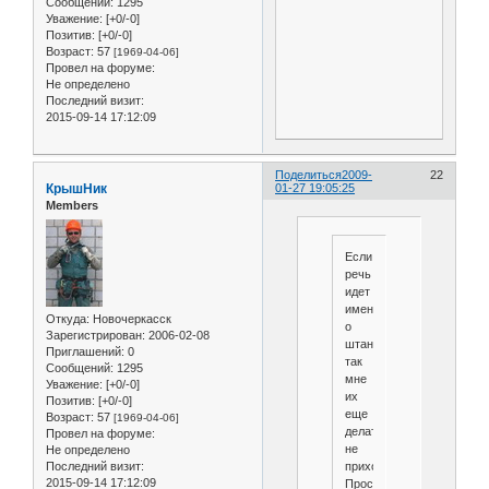
Сообщений:
1295
Уважение:
[+0/-0]
Позитив:
[+0/-0]
Возраст:
57
[1969-04-06]
Провел на форуме:
Не определено
Последний визит:
2015-09-14 17:12:09
Поделиться
2009-
22
КрышНик
01-27 19:05:25
Members
Если
речь
идет
именно
Откуда:
Новочеркасск
о
Зарегистрирован
: 2006-02-08
штанах,
Приглашений:
0
так
Сообщений:
1295
мне
Уважение:
[+0/-0]
их
Позитив:
[+0/-0]
еще
Возраст:
57
[1969-04-06]
делать
Провел на форуме:
не
Не определено
приходилось.
Последний визит:
2015-09-14 17:12:09
Просто