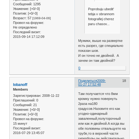
Сообщений:
1295
Уважение:
[+0/-0]
Poprobuju ubedit'
Позитив:
[+0/-0]
tebja v obrannom
Возраст:
57
[1969-04-06]
fotografiej cherez
Провел на форуме:
paru chasov...
Не определено
Последний визит:
2015-09-14 17:12:09
Мужики, выше на развертке
есть разрез, где специально
показан шов.
И он точно не двойной. А
зачем он там двойной?
0
Поделиться
2009-
18
lobanoff
01-27 17:52:48
Members
Там получается что 8мм
Зарегистрирован
: 2008-11-22
кромку нужно повернуть
Приглашений:
0
2раза на180
Сообщений:
21
градусов.Назовите его как
Уважение:
[+0/-0]
угодно-одинарный
Позитив:
[+0/-0]
заваленный,полуторочный
Провел на форуме:
15 минут
или как я-двойной.А когда вы
Последний визит:
обе половины отвальцуете на
2016-07-29 13:45:07
трубе,то в верхней части
гиперболы он действительно