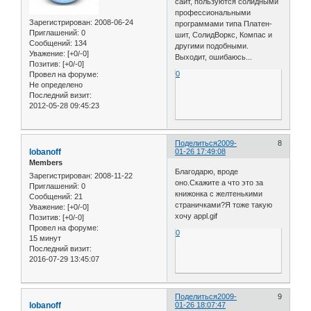
сайт, пользуются солидными
профессиональными
Зарегистрирован
: 2008-06-24
программами типа Платен-
Приглашений:
0
шит, СолидВоркс, Компас и
Сообщений:
134
другими подобными.
Уважение:
[+0/-0]
Выходит, ошибаюсь...
Позитив:
[+0/-0]
0
Провел на форуме:
Не определено
Последний визит:
2012-05-28 09:45:23
Поделиться
2009-
8
lobanoff
01-26 17:49:08
Members
Благодарю, вроде
Зарегистрирован
: 2008-11-22
оно.Скажите а что это за
Приглашений:
0
книжонка с желтенькими
Сообщений:
21
страничками?Я тоже такую
Уважение:
[+0/-0]
хочу appl.gif
Позитив:
[+0/-0]
Провел на форуме:
0
15 минут
Последний визит:
2016-07-29 13:45:07
Поделиться
2009-
9
lobanoff
01-26 18:07:47