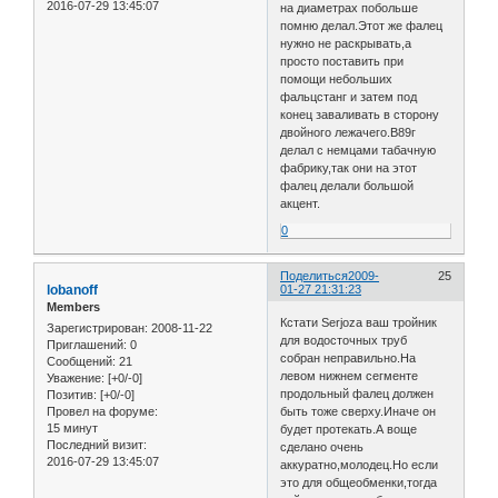
2016-07-29 13:45:07
на диаметрах побольше
помню делал.Этот же фалец
нужно не раскрывать,а
просто поставить при
помощи небольших
фальцстанг и затем под
конец заваливать в сторону
двойного лежачего.В89г
делал с немцами табачную
фабрику,так они на этот
фалец делали большой
акцент.
0
Поделиться
2009-
25
lobanoff
01-27 21:31:23
Members
Кстати Serjoza ваш тройник
Зарегистрирован
: 2008-11-22
для водосточных труб
Приглашений:
0
собран неправильно.На
Сообщений:
21
левом нижнем сегменте
Уважение:
[+0/-0]
продольный фалец должен
Позитив:
[+0/-0]
быть тоже сверху.Иначе он
Провел на форуме:
15 минут
будет протекать.А воще
Последний визит:
сделано очень
2016-07-29 13:45:07
аккуратно,молодец.Но если
это для общеобменки,тогда