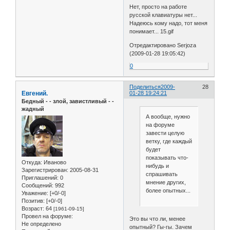
Нет, просто на работе
русской клавиатуры нет...
Надеюсь кому надо, тот меня
понимает... 15.gif
Отредактировано Serjoza
(2009-01-28 19:05:42)
0
Поделиться
2009-
28
Евгений.
01-28 19:24:21
Бедный - - злой, завистливый - -
жадный
А вообще, нужно
на форуме
завести целую
ветку, где каждый
будет
показывать что-
Откуда:
Иваново
нибудь и
Зарегистрирован
: 2005-08-31
спрашивать
Приглашений:
0
мнение других,
Сообщений:
992
более опытных...
Уважение:
[+0/-0]
Позитив:
[+0/-0]
Возраст:
64
[1961-09-15]
Провел на форуме:
Это вы что ли, менее
Не определено
опытный? Гы-гы. Зачем