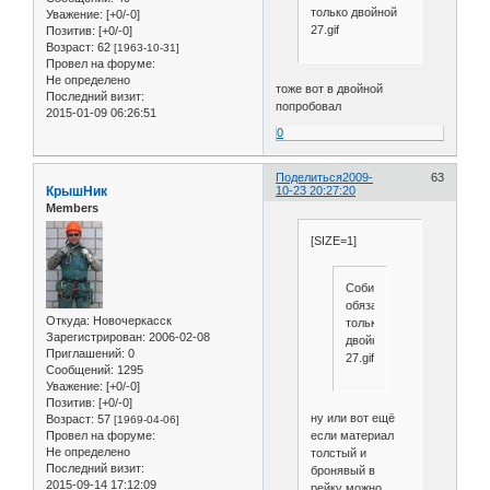
только двойной
Уважение:
[+0/-0]
27.gif
Позитив:
[+0/-0]
Возраст:
62
[1963-10-31]
Провел на форуме:
Не определено
тоже вот в двойной
Последний визит:
попробовал
2015-01-09 06:26:51
0
Поделиться
2009-
63
КрышНик
10-23 20:27:20
Members
[SIZE=1]
Собирал,и
обязательно
Откуда:
Новочеркасск
только
Зарегистрирован
: 2006-02-08
двойной
Приглашений:
0
27.gif
Сообщений:
1295
Уважение:
[+0/-0]
Позитив:
[+0/-0]
ну или вот ещё
Возраст:
57
[1969-04-06]
если материал
Провел на форуме:
Не определено
толстый и
Последний визит:
бронявый в
2015-09-14 17:12:09
рейку можно