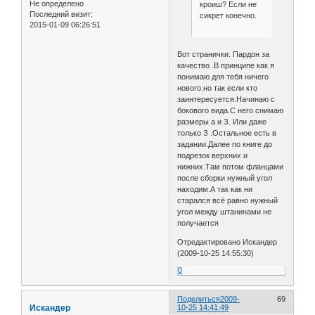
Не определено
кроиш? Если не
Последний визит:
сикрет конечно.
2015-01-09 06:26:51
Вот странички. Пардон за
качество .В принципе как я
понимаю для тебя ничего
нового.но так если кто
заинтересуется.Начинаю с
бокового вида.С него снимаю
размеры а и З. Или даже
только З .Остальное есть в
задании.Далее по книге до
подрезок верхних и
нижних.Там потом фланцами
после сборки нужный угол
находим.А так как ни
старался всё равно нужный
угол между штанинами не
получается
Отредактировано Искандер
(2009-10-25 14:55:30)
0
Поделиться
2009-
69
Искандер
10-25 14:41:49