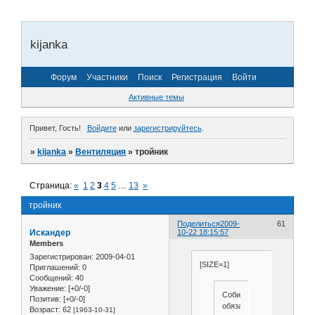
kijanka
Форум
Участники
Поиск
Регистрация
Войти
Активные темы
Привет, Гость!
Войдите
или
зарегистрируйтесь
.
»
kijanka
»
Вентиляция
»
тройник
Страница:
«
1
2
3
4
5
…
13
»
тройник
Поделиться
2009-
61
Искандер
10-22 18:15:57
Members
Зарегистрирован
: 2009-04-01
[SIZE=1]
Приглашений:
0
Сообщений:
40
Уважение:
[+0/-0]
Собирал,и
Позитив:
[+0/-0]
обязательно
Возраст:
62
[1963-10-31]