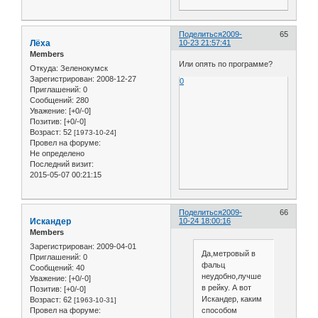
Поделиться
2009-
65
Лёха
10-23 21:57:41
Members
Или опять по программе?
Откуда:
Зеленокумск
Зарегистрирован
: 2008-12-27
0
Приглашений:
0
Сообщений:
280
Уважение:
[+0/-0]
Позитив:
[+0/-0]
Возраст:
52
[1973-10-24]
Провел на форуме:
Не определено
Последний визит:
2015-05-07 00:21:15
Поделиться
2009-
66
Искандер
10-24 18:00:16
Members
Зарегистрирован
: 2009-04-01
Да,метровый в
Приглашений:
0
фальц
Сообщений:
40
неудобно,лучше
Уважение:
[+0/-0]
в рейку. А вот
Позитив:
[+0/-0]
Искандер, каким
Возраст:
62
[1963-10-31]
Провел на форуме:
способом