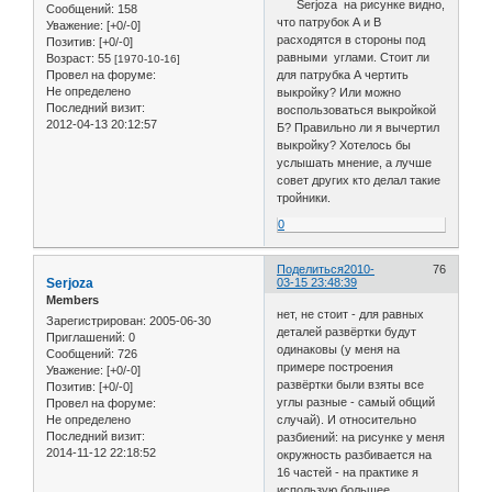
Serjoza на рисунке видно,
Сообщений:
158
что патрубок А и В
Уважение:
[+0/-0]
расходятся в стороны под
Позитив:
[+0/-0]
равными углами. Стоит ли
Возраст:
55
[1970-10-16]
Провел на форуме:
для патрубка А чертить
Не определено
выкройку? Или можно
Последний визит:
воспользоваться выкройкой
2012-04-13 20:12:57
Б? Правильно ли я вычертил
выкройку? Хотелось бы
услышать мнение, а лучше
совет других кто делал такие
тройники.
0
Поделиться
2010-
76
Serjoza
03-15 23:48:39
Members
нет, не стоит - для равных
Зарегистрирован
: 2005-06-30
деталей развёртки будут
Приглашений:
0
одинаковы (у меня на
Сообщений:
726
примере построения
Уважение:
[+0/-0]
развёртки были взяты все
Позитив:
[+0/-0]
углы разные - самый общий
Провел на форуме:
Не определено
случай). И относительно
Последний визит:
разбиений: на рисунке у меня
2014-11-12 22:18:52
окружность разбивается на
16 частей - на практике я
использую большее