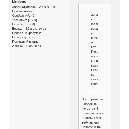
Members
Зарегистрирован
: 2009-04-01
Приглашений:
0
Да,метровый
Сообщений:
40
в
Уважение:
[+0/-0]
фальц
Позитив:
[+0/-0]
неудобно,лучше
Возраст:
62
[1963-10-31]
Провел на форуме:
в
Не определено
рейку.
Последний визит:
А
2015-01-09 06:26:51
вот
Искандер,
каким
способом
кроиш?
Если
не
сикрет
конечно.
Вот странички.
Пардон за
качество .В
принципе как я
понимаю для
тебя ничего
нового.но так