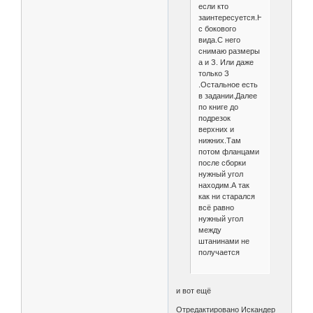
если кто
заинтересуется.Начинаю
с бокового
вида.С него
снимаю размеры
а и З. Или даже
только З
.Остальное есть
в задании.Далее
по книге до
подрезок
верхних и
нижних.Там
потом фланцами
после сборки
нужный угол
находим.А так
как ни старался
всё равно
нужный угол
между
штанинами не
получается
и вот ещё
Отредактировано Искандер