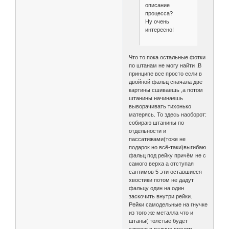
описание
процесса?
Ну очень
интересно!
Что то пока остальные фотки
по штанам не могу найти .В
принципе все просто если в
двойной фальц сначала две
картины сшиваешь ,а потом
штанины начинаешь
выворачивать тихонько
матерясь. То здесь наоборот:
собираю штанины по
отдельности и
пассатижами(тоже не
подарок но всё-таки)выгибаю
фальц под рейку причём не с
самого верха а отступая
сантимов 5 эти оставшиеся
хвостики потом не дадут
фальцу один на один
заскочить внутри рейки.
Рейки самодельные на гнучке
из того же металла что и
штаны( толстые будет