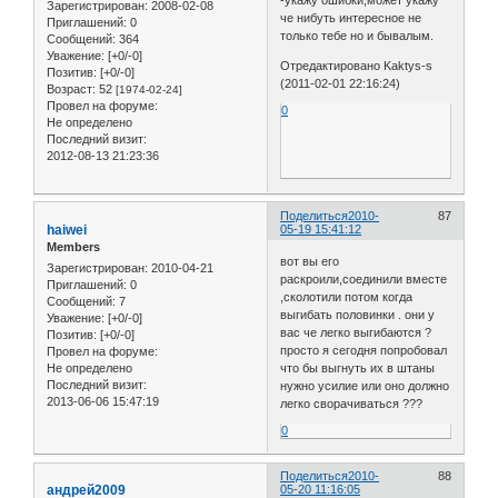
-укажу ошибки,может укажу
Зарегистрирован
: 2008-02-08
че нибуть интересное не
Приглашений:
0
только тебе но и бывалым.
Сообщений:
364
Уважение:
[+0/-0]
Отредактировано Kaktys-s
Позитив:
[+0/-0]
(2011-02-01 22:16:24)
Возраст:
52
[1974-02-24]
Провел на форуме:
0
Не определено
Последний визит:
2012-08-13 21:23:36
Поделиться
2010-
87
haiwei
05-19 15:41:12
Members
вот вы его
Зарегистрирован
: 2010-04-21
раскроили,соединили вместе
Приглашений:
0
,сколотили потом когда
Сообщений:
7
выгибать половинки . они у
Уважение:
[+0/-0]
вас че легко выгибаются ?
Позитив:
[+0/-0]
просто я сегодня попробовал
Провел на форуме:
Не определено
что бы выгнуть их в штаны
Последний визит:
нужно усилие или оно должно
2013-06-06 15:47:19
легко сворачиваться ???
0
Поделиться
2010-
88
андрей2009
05-20 11:16:05