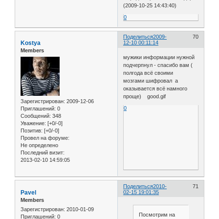
(2009-10-25 14:43:40)
0
Поделиться
2009-
70
Kostya
12-10 00:11:14
Members
мужики информации нужной
подчерпнул - спасибо вам (
полгода всё своими
мозгами шифровал а
оказывается всё намного
проще) good.gif
Зарегистрирован
: 2009-12-06
0
Приглашений:
0
Сообщений:
348
Уважение:
[+0/-0]
Позитив:
[+0/-0]
Провел на форуме:
Не определено
Последний визит:
2013-02-10 14:59:05
Поделиться
2010-
71
Pavel
02-15 19:01:35
Members
Зарегистрирован
: 2010-01-09
Посмотрим на
Приглашений:
0