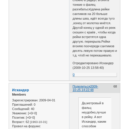
сложно в радиус вгонять
тонкие о фалец
разгибаться)длина рейки
сантимов на 20 больше
длины шва, идёт всегда туго
,конец от молотка мнётся.
Другой конец у одной из реек
скошен с краёв , чтобы когда
рейки встретятся одна
другую. перекрыла.Рейки
вгоняю поочереди сантимов
десять левую потом правую и
т.д. чтоб не перекашивало.
Отредактировано Искандер
(2009-10-25 13:58:40)
0
Поделиться
2009-
68
Искандер
10-25 14:22:48
Members
Зарегистрирован
: 2009-04-01
Да,метровый в
Приглашений:
0
фальц
Сообщений:
40
неудобно,лучше
Уважение:
[+0/-0]
в рейку. А вот
Позитив:
[+0/-0]
Искандер, каким
Возраст:
62
[1963-10-31]
Провел на форуме:
способом