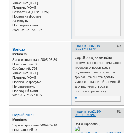
Уважение:
[+0/-0]
Позитив:
[+0/-0]
Возраст:
53
[1972-09-25]
Провел на форуме:
23 минуты
Последний визит:
2021-05-02 13:01:28
Поделиться
2010-
80
Serjoza
03-21 23:16:34
Members
Серый 2009, полистайте
Зарегистрирован
: 2005-06-30
форум, вопрос вычерчивания
Приглашений:
0
и сборки отводов здесь
Сообщений:
726
поднимался ни раз, хотя я
Уважение:
[+0/-0]
думаю, что вы это делать
Позитив:
[+0/-0]
умеете... расчитайте нужный
Провел на форуме:
Не определено
для вас угол отвода и
Последний визит:
постройте развёртку...
2014-11-12 22:18:52
0
Поделиться
2010-
81
Серый 2009
03-24 19:09:55
Members
Вот он красавец.
Зарегистрирован
: 2009-09-10
Приглашений:
0