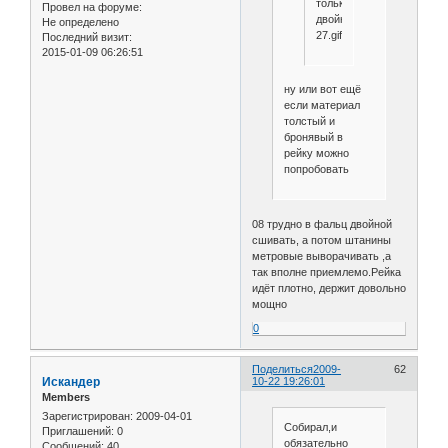
только
Провел на форуме:
двойной
Не определено
27.gif
Последний визит:
2015-01-09 06:26:51
ну или вот ещё
если материал
толстый и
бронявый в
рейку можно
попробовать
08 трудно в фальц двойной
сшивать, а потом штанины
метровые выворачивать ,а
так вполне приемлемо.Рейка
идёт плотно, держит довольно
мощно
0
Поделиться
2009-
62
Искандер
10-22 19:26:01
Members
Зарегистрирован
: 2009-04-01
Собирал,и
Приглашений:
0
обязательно
Сообщений:
40