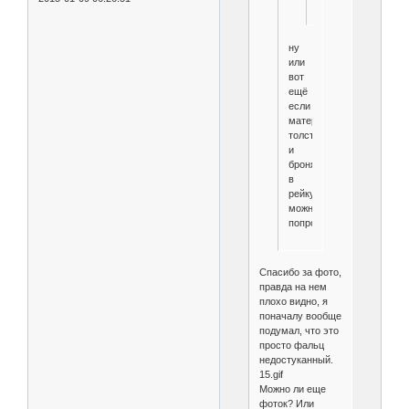
ну
или
вот
ещё
если
материал
толстый
и
бронявый
в
рейку
можно
попробовать
Спасибо за фото,
правда на нем
плохо видно, я
поначалу вообще
подумал, что это
просто фальц
недостуканный.
15.gif
Можно ли еще
фоток? Или