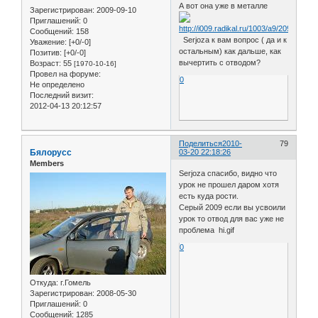
А вот она уже в металле
Зарегистрирован
: 2009-09-10
Приглашений:
0
Сообщений:
158
Serjoza к вам вопрос ( да и к
Уважение:
[+0/-0]
остальным) как дальше, как
Позитив:
[+0/-0]
вычертить с отводом?
Возраст:
55
[1970-10-16]
Провел на форуме:
0
Не определено
Последний визит:
2012-04-13 20:12:57
Поделиться
2010-
79
Бялорусс
03-20 22:18:26
Members
Serjoza спасибо, видно что
урок не прошел даром хотя
есть куда рости.
Серый 2009 если вы усвоили
урок то отвод для вас уже не
проблема hi.gif
0
Откуда:
г.Гомель
Зарегистрирован
: 2008-05-30
Приглашений:
0
Сообщений:
1285