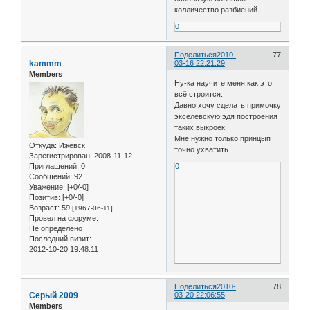
колличество разбиений...
0
Поделиться
2010-
77
kammm
03-16 22:21:29
Members
Ну-ка научите меня как это
всё строится.
Давно хочу сделать примочку
экселевскую эдя построения
таких выкроек.
Мне нужно только принцып
Откуда:
Ижевск
точно ухватить.
Зарегистрирован
: 2008-11-12
Приглашений:
0
0
Сообщений:
92
Уважение:
[+0/-0]
Позитив:
[+0/-0]
Возраст:
59
[1967-06-11]
Провел на форуме:
Не определено
Последний визит:
2012-10-20 19:48:11
Поделиться
2010-
78
Серый 2009
03-20 22:06:55
Members