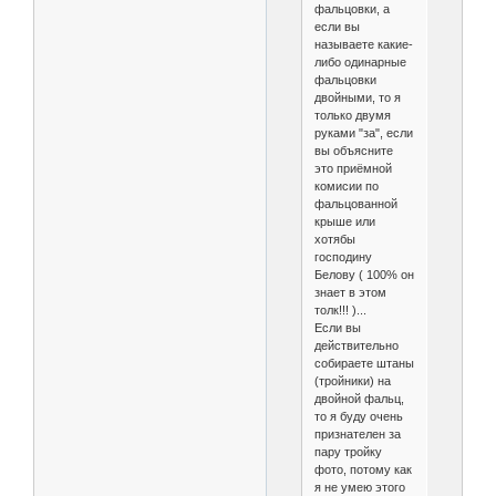
фальцовки, а
если вы
называете какие-
либо одинарные
фальцовки
двойными, то я
только двумя
руками "за", если
вы объясните
это приёмной
комисии по
фальцованной
крыше или
хотябы
господину
Белову ( 100% он
знает в этом
толк!!! )...
Если вы
действительно
собираете штаны
(тройники) на
двойной фальц,
то я буду очень
признателен за
пару тройку
фото, потому как
я не умею этого