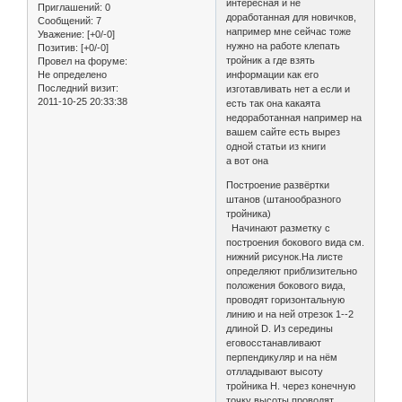
интересная и не
Приглашений:
0
доработанная для новичков,
Сообщений:
7
например мне сейчас тоже
Уважение:
[+0/-0]
нужно на работе клепать
Позитив:
[+0/-0]
тройник а где взять
Провел на форуме:
Не определено
информации как его
Последний визит:
изготавливать нет а если и
2011-10-25 20:33:38
есть так она какаята
недоработанная например на
вашем сайте есть вырез
одной статьи из книги
а вот она
Построение развёртки
штанов (штанообразного
тройника)
Начинают разметку с
построения бокового вида см.
нижний рисунок.На листе
определяют приблизительно
положения бокового вида,
проводят горизонтальную
линию и на ней отрезок 1--2
длиной D. Из середины
еговосстанавливают
перпендикуляр и на нём
отлладывают высоту
тройника H. через конечную
точку высоты проводят