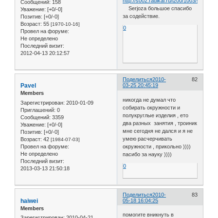
Сообщений:
158
Serjoza большое спасибо
Уважение:
[+0/-0]
за содействие.
Позитив:
[+0/-0]
Возраст:
55
[1970-10-16]
0
Провел на форуме:
Не определено
Последний визит:
2012-04-13 20:12:57
Поделиться
2010-
82
Pavel
03-25 20:45:19
Members
никогда не думал что
Зарегистрирован
: 2010-01-09
собирать окружности и
Приглашений:
0
полукруглые изделия , ето
Сообщений:
3359
два разных занятия , троиник
Уважение:
[+0/-0]
мне сегодня не дался и я не
Позитив:
[+0/-0]
умею расчерчивать
Возраст:
42
[1984-07-03]
Провел на форуме:
окружности , прикольно ))))
Не определено
пасибо за науку ))))
Последний визит:
0
2013-03-13 21:50:18
Поделиться
2010-
83
haiwei
05-18 16:04:25
Members
помогите вникнуть в
Зарегистрирован
: 2010-04-21