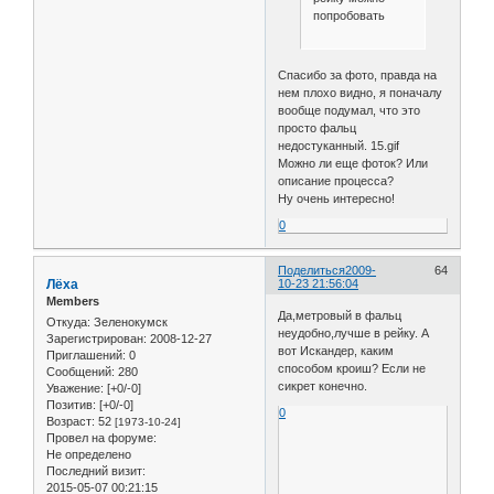
попробовать
Спасибо за фото, правда на
нем плохо видно, я поначалу
вообще подумал, что это
просто фальц
недостуканный. 15.gif
Можно ли еще фоток? Или
описание процесса?
Ну очень интересно!
0
Поделиться
2009-
64
Лёха
10-23 21:56:04
Members
Да,метровый в фальц
Откуда:
Зеленокумск
неудобно,лучше в рейку. А
Зарегистрирован
: 2008-12-27
вот Искандер, каким
Приглашений:
0
способом кроиш? Если не
Сообщений:
280
сикрет конечно.
Уважение:
[+0/-0]
Позитив:
[+0/-0]
0
Возраст:
52
[1973-10-24]
Провел на форуме:
Не определено
Последний визит:
2015-05-07 00:21:15