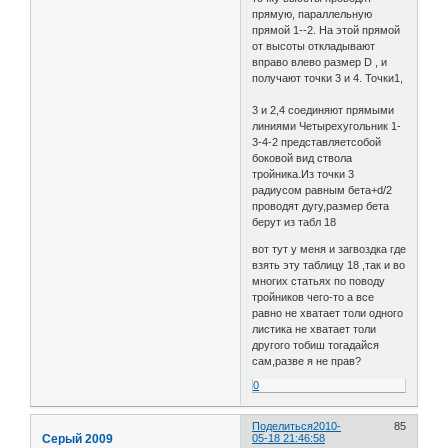
прямую, параллельную
прямой 1--2. На этой прямой
от высоты откладывают
вправо влево размер D , и
получают точки 3 и 4. Точки1,
3 и 2,4 соединяют прямыми
линиями Четырехугольник 1-
3-4-2 представляетсобой
боковой вид ствола
тройника.Из точки 3
радиусом равным бета+d/2
проводят дугу,размер бета
берут из табл 18
вот тут у меня и загвоздка где
взять эту таблицу 18 ,так и во
многих статьях по поводу
тройников чего-то а все
равно не хватает толи одного
листика не хватает толи
другого тобиш тогадайся
сам,разве я не прав?
0
Поделиться
2010-
85
Серый 2009
05-18 21:46:58