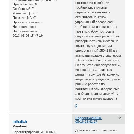
построение развёртки
Приглашений:
0
тройника.все книжки
Сообщений:
7
перечитал и запутался
Уважение:
[+0/-0]
окончательно. какой
Позитив:
[+0/-0]
упрощённый способ есть
Провел на форуме:
Не определено
чтоб не возится долго. а то
Последний визит:
там вид с боку построить
2013-06-06 15:47:19
надо ,потом замерять потом
развёртывать так железа не
хватит. нужен допустим
симметричный 250х140 для
аспирации.рядом с мастером
я бы конечно быстро освоил
но его нет а сам запутался =(
интересно знать кто как
делает . а лучше бы конечно
видео всего процесса. просто
раньше работал по
вентиляции там квадрат был
а сейчас на аспирации =) тут
круг. очень много думаю =)
0
Поделиться
2010-
84
mihalich
05-18 19:42:17
Members
Действительно тема очень
Зарегистрирован
: 2010-04-15