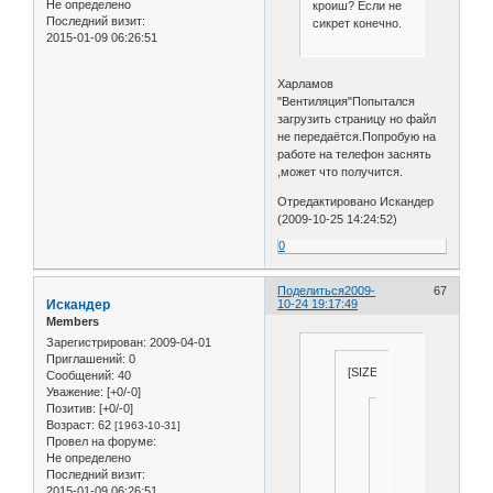
Не определено
кроиш? Если не
Последний визит:
сикрет конечно.
2015-01-09 06:26:51
Харламов
"Вентиляция"Попытался
загрузить страницу но файл
не передаётся.Попробую на
работе на телефон заснять
,может что получится.
Отредактировано Искандер
(2009-10-25 14:24:52)
0
Поделиться
2009-
67
Искандер
10-24 19:17:49
Members
Зарегистрирован
: 2009-04-01
Приглашений:
0
[SIZE=1]
Сообщений:
40
Уважение:
[+0/-0]
Позитив:
[+0/-0]
Собирал,и
Возраст:
62
[1963-10-31]
обязательно
Провел на форуме:
только
Не определено
двойной
Последний визит:
27.gif
2015-01-09 06:26:51