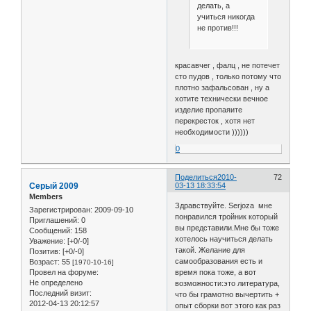
делать, а
учиться никогда
не против!!!
красавчег , фалц , не потечет
сто пудов , только потому что
плотно зафальсован , ну а
хотите технически вечное
изделие пропаяите
перекресток , хотя нет
необходимости ))))))
0
Поделиться
2010-
72
Серый 2009
03-13 18:33:54
Members
Здравствуйте. Serjoza мне
Зарегистрирован
: 2009-09-10
понравился тройник который
Приглашений:
0
вы представили.Мне бы тоже
Сообщений:
158
хотелось научиться делать
Уважение:
[+0/-0]
такой. Желание для
Позитив:
[+0/-0]
самообразования есть и
Возраст:
55
[1970-10-16]
Провел на форуме:
время пока тоже, а вот
Не определено
возможности:это литература,
Последний визит:
что бы грамотно вычертить +
2012-04-13 20:12:57
опыт сборки вот этого как раз