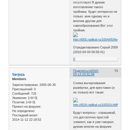
отсутствует.Я думаю
изготовление такого
тройника будет интересно не
только мне одному но и
многим другим для
самообразования.Вот этот
тройник.
Отредактировано Серый 2009
(2010-04-04 00:56:41)
0
Поделиться
2010-
73
Serjoza
03-13 23:31:08
Members
Схема вычерчивания
Зарегистрирован
: 2005-06-30
развёртки, для крестовин (и
Приглашений:
0
не только) вот такая:
Сообщений:
726
Уважение:
[+0/-0]
Позитив:
[+0/-0]
Провел на форуме:
Не определено
Будут вопросы - спрашивай,
Последний визит:
это достаточно простой
2014-11-12 22:18:52
элемент, как я уже говорил,
думаю многие на форуме