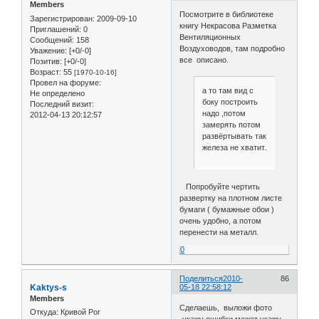
Members
Посмотрите в библиотеке
Зарегистрирован
: 2009-09-10
книгу Некрасова Разметка
Приглашений:
0
Вентиляционных
Сообщений:
158
Воздуховодов, там подробно
Уважение:
[+0/-0]
все описано.
Позитив:
[+0/-0]
Возраст:
55
[1970-10-16]
Провел на форуме:
а то там вид с
Не определено
боку построить
Последний визит:
надо ,потом
2012-04-13 20:12:57
замерять потом
развёртывать так
железа не хватит.
Попробуйте чертить
развертку на плотном листе
бумаги ( бумажные обои )
очень удобно, а потом
перенести на металл.
0
Поделиться
2010-
86
Kaktys-s
05-18 22:58:12
Members
Сделаешь, выложи фото
Откуда:
Кривой Рог