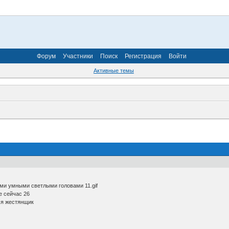
Форум
Участники
Поиск
Регистрация
Войти
Активные темы
ми умными светлыми головами 11.gif
е сейчас 26
м я жестянщик