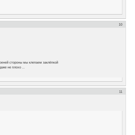
10
треней стороны мы клепаем заклёпкой
аже не плохо ...
11