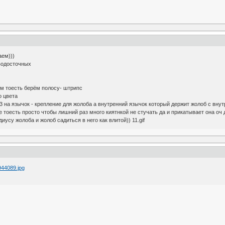
аем)))
водосточных
м тоесть берём полосу- штрипс
о цвета
 на язычок - крепление для жолоба а внутренний язычок который держит жолоб с вну
е тоесть просто чтобы лишний раз много киятнкой не стучать да и прикатывает она оч д
диусу жолоба и жолоб садиться в него как влитой)) 11.gif