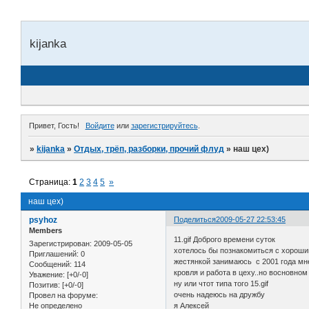
kijanka
Привет, Гость!
Войдите
или
зарегистрируйтесь
.
»
kijanka
»
Отдых, трёп, разборки, прочий флуд
»
наш цех)
Страница:
1
2
3
4
5
»
наш цех)
psyhoz
Поделиться
2009-05-27 22:53:45
Members
11.gif Доброго времени суток
Зарегистрирован
: 2009-05-05
хотелось бы познакомиться с хороши
Приглашений:
0
жестянкой занимаюсь с 2001 года мн
Сообщений:
114
кровля и работа в цеху..но восновно
Уважение:
[+0/-0]
ну или чтот типа того 15.gif
Позитив:
[+0/-0]
очень надеюсь на дружбу
Провел на форуме:
Не определено
я Алексей