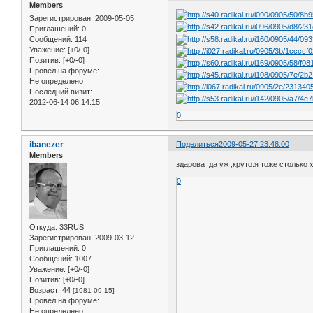
Members
Зарегистрирован
: 2009-05-05
Приглашений:
0
Сообщений:
114
Уважение:
[+0/-0]
Позитив:
[+0/-0]
Провел на форуме:
Не определено
Последний визит:
2012-06-14 06:14:15
0
ibanezer
Поделиться
2009-05-27 23:48:00
Members
здарова .да уж ,круто.я тоже столько
0
Откуда:
33RUS
Зарегистрирован
: 2009-03-12
Приглашений:
0
Сообщений:
1007
Уважение:
[+0/-0]
Позитив:
[+0/-0]
Возраст:
44
[1981-09-15]
Провел на форуме:
Не определено