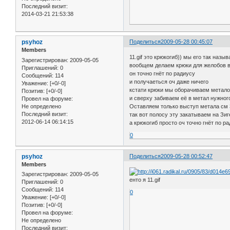
Последний визит:
2014-03-21 21:53:38
psyhoz
Поделиться
2009-05-28 00:45:07
Members
11.gif это крюкогиб)) мы его так назыв
Зарегистрирован
: 2009-05-05
вообщем делаем крюки для желобов 
Приглашений:
0
он точно гнёт по радиусу
Сообщений:
114
и получаеться оч даже ничего
Уважение:
[+0/-0]
кстати крюки мы оборачиваем метало
Позитив:
[+0/-0]
и сверху забиваем её в метал нужног
Провел на форуме:
Не определено
Оставляем только выступ метала см 3
Последний визит:
так вот полосу эту закатываем на Зиг
2012-06-14 06:14:15
а крюкогиб просто оч точно гнёт по ра
0
psyhoz
Поделиться
2009-05-28 00:52:47
Members
Зарегистрирован
: 2009-05-05
енто я 11.gif
Приглашений:
0
Сообщений:
114
0
Уважение:
[+0/-0]
Позитив:
[+0/-0]
Провел на форуме:
Не определено
Последний визит: