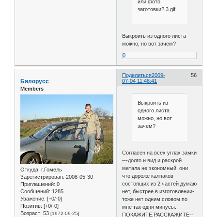
или фото
заготовки? 3.gif
Выкроить из одного листа
можно, но вот зачем?
0
Поделиться
2009-
56
Бялорусс
07-04 11:48:41
Members
Выкроить из
одного листа
можно, но вот
зачем?
Согласен на всех углах замки
---долго и вид и раскрой
метала не экономный, они
Откуда:
г.Гомель
что дороже калпаков
Зарегистрирован
: 2008-05-30
состоящих из 2 частей думаю
Приглашений:
0
нет, быстрее в изготовлении-
Сообщений:
1285
Уважение:
[+0/-0]
тоже нет одним словом по
Позитив:
[+0/-0]
мне так одни минусы.
Возраст:
53
[1972-09-25]
ПОКАЖИТЕ,РАССКАЖИТЕ--