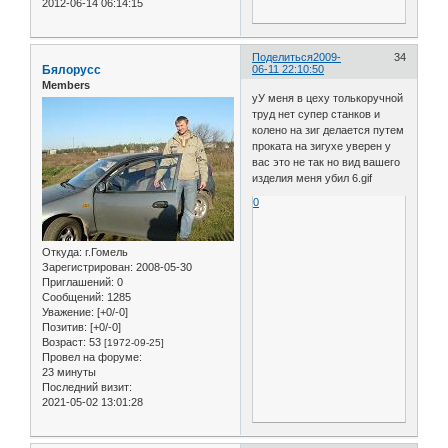
2012-06-14 06:14:15
Поделиться
2009-
34
Бялорусс
06-11 22:10:50
Members
уУ меня в цеху толькоручной
труд нет супер станков и
колено на зиг делается путем
проката на зигухе уверен у
вас это не так но вид вашего
изделия меня убил 6.gif
0
Откуда:
г.Гомель
Зарегистрирован
: 2008-05-30
Приглашений:
0
Сообщений:
1285
Уважение:
[+0/-0]
Позитив:
[+0/-0]
Возраст:
53
[1972-09-25]
Провел на форуме:
23 минуты
Последний визит:
2021-05-02 13:01:28