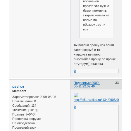
восновном
просто это нужно
было поменять
старые колена на
новые по
образцу ..вот и
всё
ты поясни прошу как понят
катит острый и тп
я нифига не понял
вырожайся прошу по проще
я тугодум))ахахаха
0
Поделиться
2009-
33
psyhoz
06-11 22:09:46
Members
Зарегистрирован
: 2009-05-05
Приглашений:
0
Сообщений:
114
0
Уважение:
[+0/-0]
Позитив:
[+0/-0]
Провел на форуме:
Не определено
Последний визит: