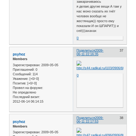
замарачиваюсь
я делаю другие вещи А там у
нас моно сказать их гнёт
человек вообще не
жестянщик)) просто ему
показали И он ШПАРИТ)) и
сеё)))ахахах
0
Поделиться
2009-
37
psyhoz
06-11 22:16:35
Members
Зарегистрирован
: 2009-05-05
Приглашений:
0
Сообщений:
114
0
Уважение:
[+0/-0]
Позитив:
[+0/-0]
Провел на форуме:
Не определено
Последний визит:
2012-06-14 06:14:15
Поделиться
2009-
38
psyhoz
06-11 22:17:53
Members
Зарегистрирован
: 2009-05-05