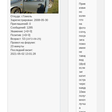
Привет
извини
но
колено
Откуда:
г.Гомель
что
Зарегистрирован
: 2008-05-30
на
Приглашений:
0
Сообщений:
1285
фото
Уважение:
[+0/-0]
согнутое
Позитив:
[+0/-0]
посредством
Возраст:
53
[1972-09-25]
зига
Провел на форуме:
помоему
23 минуты
имеет
Последний визит:
не
2021-05-02 13:01:28
таварный
вид
(фуфло)
если
зиг
катити
острый
через
каждые
10мм
получится
много
лучше
а
такое