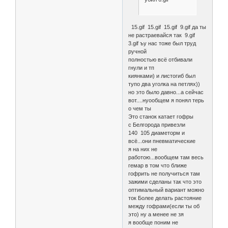
15.gif 15.gif 15.gif 9.gif да ты
не растраевайся так 9.gif
3.gif ъу нас тоже был труд
ручной
полностью всё отбивали
гнули и тп
киянками) и листогиб был
тупо два уголка на петлях))
но это было давно...а сейчас
вот....нуообщем я понял терь
о чем ты
Это станок катает гофры
с Белгорода привезли
140 105 диаметорм и
всё...они пневматические
я на них не
работою...вообщем там весь
гемар в том что ближе
гофрить не получиться там
зажими сделаны так что это
оптимальный вариант можно
ток Более делать растояние
между гофрами(если ты об
это) ну а менее не зя
я вообще поним не