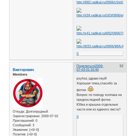
0
Поделиться
2009-
52
Викторович
07-03 01:16:40
Members
psyhoz,здравствуй!
Хорошая тема,спасибо за
фотки.
Вопрос по поводу колпака на
предпоследней фотке.
Юбка и крышка отдельные
части или из единого листа?
Откуда:
Долгопрудный
Зарегистрирован
: 2009-07-02
0
Приглашений:
0
Сообщений:
3
Уважение:
[+0/-0]
Позитив:
[+0/-0]