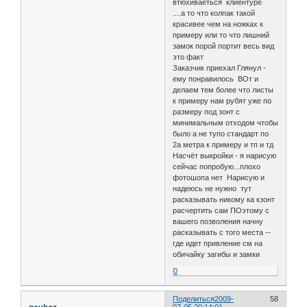
втюхиваеться клиентуре
....а то что колпак такой
красивее чем на ножках к
примеру или то что лишний
замок порой портит весь вид
это факт
Заказчик приехал Глянул -
ему понравилось ВОт и
делаем тем более что листы
к примеру нам рубят уже по
размеру под зонт с
минимальным отходом чтобы
было а не тупо стандарт по
2а метра к примеру и тп и тд
Насчёт выкройки - я нарисую
сейчас попробую...плохо
фотошопа нет Нарисую и
надеюсь не нужно тут
расказывать никому ка кзонт
расчертить сам ПОэтому с
вашего позволения начну
расказывать с того места --
где идет привление см на
обичайку загибы и замки
0
Поделиться
2009-
58