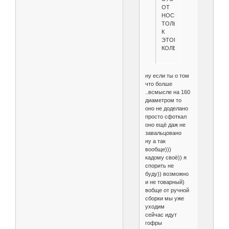
ОТ
НОСИТСЯ
ТОЛЬКО
К
ЭТОМУ
КОЛЕНУ
ну если ты о том
что болше
..всмысле на 160
диаметром то
оно не доделано
просто сфоткал
оно ещё даж не
завальцовано
ну а так
вообще)))
кадому своё)) я
спорить не
буду)) возможно
и не товарный)
вобще от ручной
сборки мы уже
уходим
сейчас идут
гофры