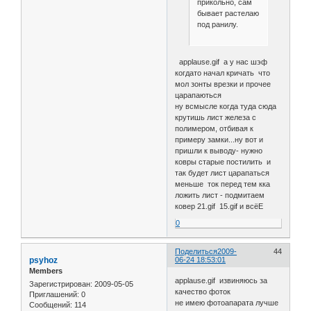
прикольно, сам
бывает растелаю
под ранилу.
applause.gif а у нас шэф
когдато начал кричать что
мол зонты врезки и прочее
царапаються
ну всмысле когда туда сюда
крутишь лист железа с
полимером, отбивая к
примеру замки...ну вот и
пришли к выводу- нужно
ковры старые постилить и
так будет лист царапаться
меньше ток перед тем кка
ложить лист - подмитаем
ковер 21.gif 15.gif и всёЕ
0
Поделиться
2009-
44
psyhoz
06-24 18:53:01
Members
applause.gif извиняюсь за
Зарегистрирован
: 2009-05-05
качество фоток
Приглашений:
0
не имею фотоапарата лучше
Сообщений:
114