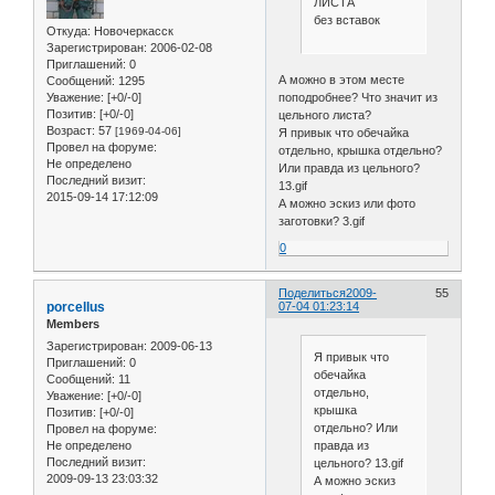
ЛИСТА
без вставок
Откуда:
Новочеркасск
Зарегистрирован
: 2006-02-08
Приглашений:
0
А можно в этом месте
Сообщений:
1295
Уважение:
[+0/-0]
поподробнее? Что значит из
Позитив:
[+0/-0]
цельного листа?
Возраст:
57
[1969-04-06]
Я привык что обечайка
Провел на форуме:
отдельно, крышка отдельно?
Не определено
Или правда из цельного?
Последний визит:
13.gif
2015-09-14 17:12:09
А можно эскиз или фото
заготовки? 3.gif
0
Поделиться
2009-
55
porcellus
07-04 01:23:14
Members
Зарегистрирован
: 2009-06-13
Я привык что
Приглашений:
0
обечайка
Сообщений:
11
отдельно,
Уважение:
[+0/-0]
крышка
Позитив:
[+0/-0]
отдельно? Или
Провел на форуме:
Не определено
правда из
Последний визит:
цельного? 13.gif
2009-09-13 23:03:32
А можно эскиз