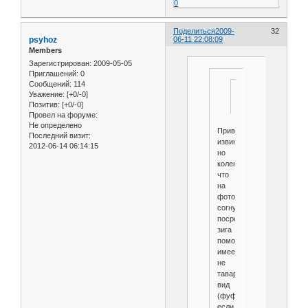
0
Поделиться
2009-
32
psyhoz
06-11 22:08:09
Members
Зарегистрирован
: 2009-05-05
Приглашений:
0
Сообщений:
114
Уважение:
[+0/-0]
Позитив:
[+0/-0]
Провел на форуме:
Не определено
Привет
Последний визит:
извини
2012-06-14 06:14:15
но
колено
что
на
фото
согнутое
посредством
зига
помоему
имеет
не
таварный
вид
(фуфло)
если