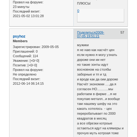
Провел на форуме:
ПЛЮСЫ
23 минуты
0
Последний визит:
2021-05-02 13:01:28
Поделиться
2009-
57
psyhoz
07-05 19:51:21
Members
мужики
Зарегистрирован
: 2009-05-05
я не наю как насчёт цен
Приглашений:
0
если нужно я могу узнать
Сообщений:
114
дороже они ии нет
Уважение:
[+0/-0]
но такие зонты идут
Позитив:
[+0/-0]
восновном на столбы
Провел на форуме:
Не определено
заборные и тп и тд
Последний визит:
и вроде как да оии дороже
2012-06-14 06:14:15
Насчёт экономии .....да я
согласен НО............мы
работаем в фирме ...я не
покупаю металл...и вообще
там нашему шефу на это
какать хотелось - цех
переробатывает по 2000
квадратов в месяц
а все обрезки котроые
остаються идут на клямеры и
прочую муть котроая тоже