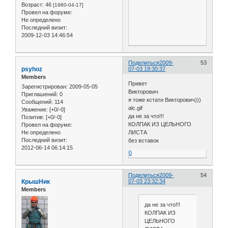
Возраст:
46
[1980-04-17]
Провел на форуме:
Не определено
Последний визит:
2009-12-03 14:46:54
Поделиться
2009-
53
psyhoz
07-03 19:30:37
Members
Привет
Зарегистрирован
: 2009-05-05
Викторович
Приглашений:
0
я тоже кстати Викторович)))
Сообщений:
114
alc.gif
Уважение:
[+0/-0]
да не за что!!!
Позитив:
[+0/-0]
КОЛПАК ИЗ ЦЕЛЬНОГО
Провел на форуме:
Не определено
ЛИСТА
Последний визит:
без вставок
2012-06-14 06:14:15
0
Поделиться
2009-
54
КрышНик
07-03 23:32:34
Members
да не за что!!!
КОЛПАК ИЗ
ЦЕЛЬНОГО