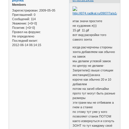
psyhoz
07-05 20:14:01
Members
Зарегистрирован
: 2009-05-05
Приглашений:
0
Сообщений:
114
итак значи простите
Уважение:
[+0/-0]
не художник я)))
Позитив:
[+0/-0]
15.gif 11.gif
Провел на форуме:
вот вид раскройки того
Не определено
самого зонта
Последний визит:
2012-06-14 06:14:15
когда расчерчены стороны
зонта добавляем как обычно
на замок
мы делаем угловой замок
по центру не делаем-
Запретили)) выше стоящии
инстанции)))ахаха
короче как обычно 20 и 10
добавлем
потом на загиб обичайки
прото тут могут быть разные
размеры
эти грани мы не отбиваем а
гнем а станке
по этому тут уже у кого
позволяет станок ПОТОМ
както извернуться и согнуть
ЗОНТ то тут каждому своё