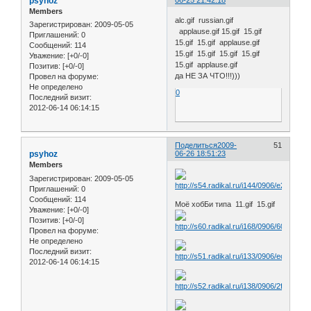
psyhoz
Members
alc.gif russian.gif
Зарегистрирован
: 2009-05-05
applause.gif 15.gif 15.gif
Приглашений:
0
15.gif 15.gif applause.gif
Сообщений:
114
15.gif 15.gif 15.gif 15.gif
Уважение:
[+0/-0]
15.gif applause.gif
Позитив:
[+0/-0]
да НЕ ЗА ЧТО!!!)))
Провел на форуме:
Не определено
0
Последний визит:
2012-06-14 06:14:15
Поделиться
2009-
51
psyhoz
06-26 18:51:23
Members
Зарегистрирован
: 2009-05-05
Приглашений:
0
Сообщений:
114
Моё хобБи типа 11.gif 15.gif
Уважение:
[+0/-0]
Позитив:
[+0/-0]
Провел на форуме:
Не определено
Последний визит:
2012-06-14 06:14:15