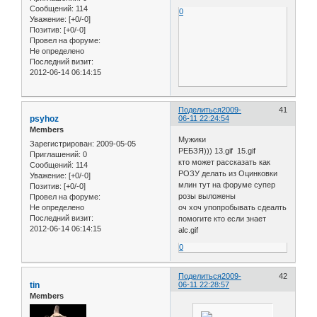
Сообщений:
114
0
Уважение:
[+0/-0]
Позитив:
[+0/-0]
Провел на форуме:
Не определено
Последний визит:
2012-06-14 06:14:15
Поделиться
2009-
41
psyhoz
06-11 22:24:54
Members
Мужики
Зарегистрирован
: 2009-05-05
РЕБЗЯ))) 13.gif 15.gif
Приглашений:
0
кто может рассказать как
Сообщений:
114
РОЗУ делать из Оцинковки
Уважение:
[+0/-0]
млин тут на форуме супер
Позитив:
[+0/-0]
розы выложены
Провел на форуме:
Не определено
оч хоч упопробывать сдеалть
Последний визит:
помогите кто если знает
2012-06-14 06:14:15
alc.gif
0
Поделиться
2009-
42
tin
06-11 22:28:57
Members