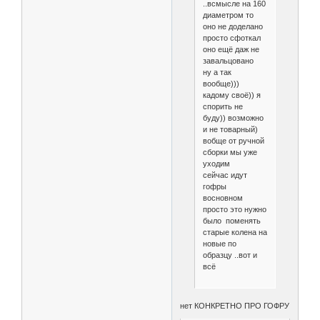
..всмысле на 160
диаметром то
оно не доделано
просто сфоткал
оно ещё даж не
завальцовано
ну а так
вообще)))
кадому своё)) я
спорить не
буду)) возможно
и не товарный)
вобще от ручной
сборки мы уже
уходим
сейчас идут
гофры
восновном
просто это нужно
было поменять
старые колена на
новые по
образцу ..вот и
всё
нет КОНКРЕТНО ПРО ГОФРУ