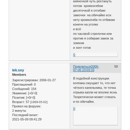
кияночкой чуть рехтануть
потом кромкогибом
десяточкой я отгибаю
замочки на обичайке еси
нету кромкогиба то отбиваю
конечн на уголке
и всё
по часовой стрелочки или
против я собираю замок за
зомком
и зонт готов
0
Поделиться
2009-
59
lek.sey
07-05 23:03:33
Members
В подобной конструкции
Зарегистрирован
: 2006-01-27
колпака смущает то, что нет
Приглашений:
0
чёткого капельника, те точка
Сообщений:
154
отрыва капли не вполне ясна.
Уважение:
[+0/-0]
Теоретически может стекать
Позитив:
[+0/-0]
и по обечайке.
Возраст:
57
[1969-05-02]
Провел на форуме:
0
2 минуты
Последний визит:
2021-05-09 09:41:29