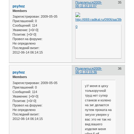
Поделиться
2009-
35
psyhoz
06-11 22:11:07
Members
Зарегистрирован
: 2009-05-05
Приглашений:
0
Сообщений:
114
0
Уважение:
[+0/-0]
Позитив:
[+0/-0]
Провел на форуме:
Не определено
Последний визит:
2012-06-14 06:14:15
Поделиться
2009-
36
psyhoz
06-11 22:15:36
Members
Зарегистрирован
: 2009-05-05
уУ меня в цеху
Приглашений:
0
толькоручной
Сообщений:
114
труд нет супер
Уважение:
[+0/-0]
станков и колено
Позитив:
[+0/-0]
на зиг делается
Провел на форуме:
Не определено
путем проката на
Последний визит:
зигухе уверен у
2012-06-14 06:14:15
вас это не так но
вид вашего
изделия меня
убил 6.gif