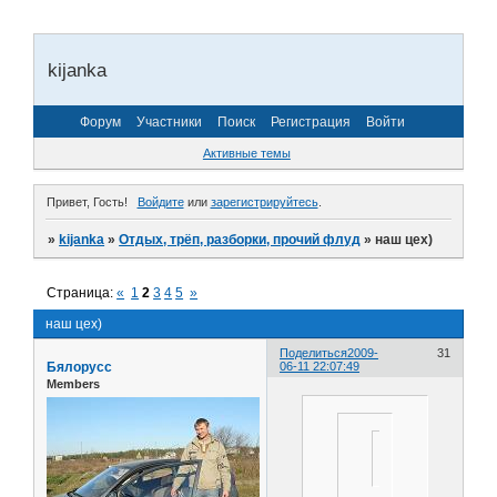
kijanka
Форум
Участники
Поиск
Регистрация
Войти
Активные темы
Привет, Гость!
Войдите
или
зарегистрируйтесь
.
»
kijanka
»
Отдых, трёп, разборки, прочий флуд
»
наш цех)
Страница:
«
1
2
3
4
5
»
наш цех)
Поделиться
2009-
31
Бялорусс
06-11 22:07:49
Members