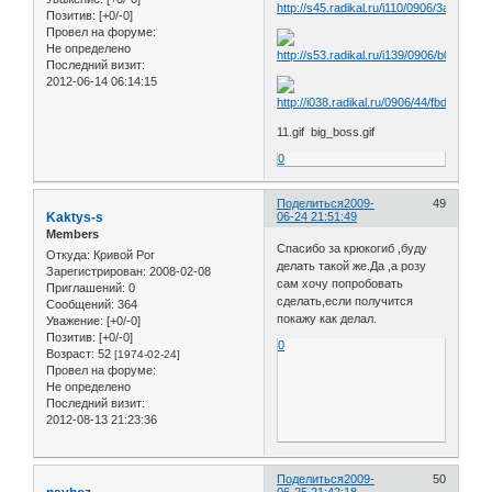
Позитив:
[+0/-0]
Провел на форуме:
Не определено
Последний визит:
2012-06-14 06:14:15
11.gif big_boss.gif
0
Поделиться
2009-
49
Kaktys-s
06-24 21:51:49
Members
Спасибо за крюкогиб ,буду
Откуда:
Кривой Рог
делать такой же.Да ,а розу
Зарегистрирован
: 2008-02-08
сам хочу попробовать
Приглашений:
0
сделать,если получится
Сообщений:
364
покажу как делал.
Уважение:
[+0/-0]
Позитив:
[+0/-0]
0
Возраст:
52
[1974-02-24]
Провел на форуме:
Не определено
Последний визит:
2012-08-13 21:23:36
Поделиться
2009-
50
06-25 21:42:18