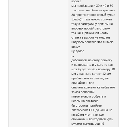
короче
мы пробывали и 30 и 40 и 50
...оптимально было и красиво
30 просто станок новый купил
Шефа))) там можно согнуть
такую загибулину причем не
ворочая поройй заготовок-
так как Прижимная часть
станка верхняя не мешает
надеюсь понятно что я имею
ввиду
ну далее
...
добавляем на саму обичаку
и на прокат или у кого то там
мож будет загиб к примеру 10
мм у нас зига катает 12 мм
прибавляем на замки для
обичайки и всё
сначала кончено же отбиваем
замок основной
потом моно и собрать и
несём на листогиб
4и стороны пргибаем
листогибом НО до конца не
пргибает угол там где
обичайка и приходится чуть
руками догунть еси чё