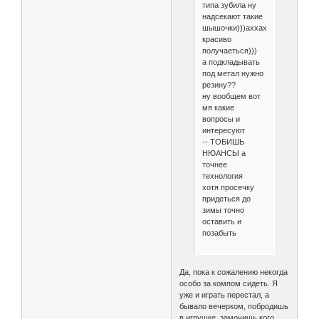
типа зубила ну
надсекают такие
шышочки)))аххах
красиво
получаеться)))
а подкладывать
под метал нужно
резину??
ну вообщем вот
мя какие
вопросы и
интересуют
-- ТОБИШЬ
НЮАНСЫ а
точнее
технология
хотя просечку
придеться до
зимы точно
оставить и
позабыть
Да, пока к сожалению некогда
особо за компом сидеть. Я
уже и играть перестал, а
бывало вечерком, побродишь
в игрушке, замочишь кого.