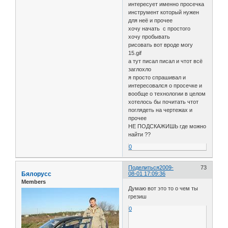
интересует именно просечка
инструмент который нужен
для неё и прочее
хочу начать с простого
хочу пробывать
рисовать вот вроде могу
15.gif
а тут писал писал и чтот всё
заглохло
я просто спрашивал и
интересовался о просечке и
вообще о технологии в целом
хотелось бы почитать чтот
поглядеть на чертежах и
прочее
НЕ ПОДСКАЖИШЬ где можно
найти ??
0
Поделиться
2009-
73
Бялорусс
08-01 17:09:36
Members
Думаю вот это то о чем ты
грезиш
0