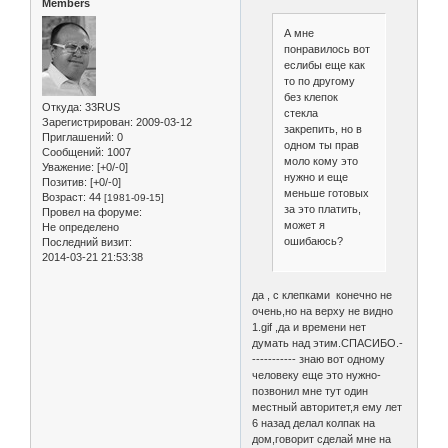
Members
А мне
понравилось вот
еслибы еще как
то по другому
без клепок
Откуда:
33RUS
стекла
Зарегистрирован
: 2009-03-12
закрепить, но в
Приглашений:
0
одном ты прав
Сообщений:
1007
моло кому это
Уважение:
[+0/-0]
нужно и еще
Позитив:
[+0/-0]
меньше готовых
Возраст:
44
[1981-09-15]
за это платить,
Провел на форуме:
может я
Не определено
ошибаюсь?
Последний визит:
2014-03-21 21:53:38
да , с клепками конечно не
очень,но на верху не видно
1.gif ,да и времени нет
думать над этим.СПАСИБО.-
----------- знаю вот одному
человеку еще это нужно-
позвонил мне тут один
местный авторитет,я ему лет
6 назад делал колпак на
дом,говорит сделай мне на