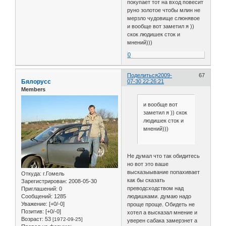
покупает тот на вход повесит
руно золотое чтобы млин не
мерзло чудовище слюнявое
и вообще вот заметил я ))
скок людишек сток и
мнений)))
0
Поделиться
2009-
67
Бялорусс
07-30 22:26:21
Members
и вообще вот
заметил я )) скок
людишек сток и
мнений)))
Не думал что так обидитесь
но вот это ваше
высказыывание попахивает
Откуда:
г.Гомель
как бы сказать
Зарегистрирован
: 2008-05-30
преводсходством над
Приглашений:
0
людишками. думаю надо
Сообщений:
1285
Уважение:
[+0/-0]
проще проще. Обидеть не
Позитив:
[+0/-0]
хотел а высказал мнение и
Возраст:
53
[1972-09-25]
уверен сабака замерзнет а