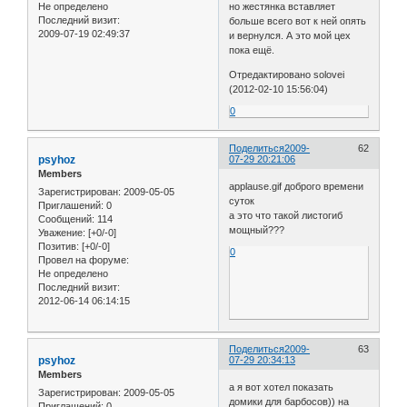
Не определено
но жестянка вставляет
Последний визит:
больше всего вот к ней опять
2009-07-19 02:49:37
и вернулся. А это мой цех
пока ещё.
Отредактировано solovei
(2012-02-10 15:56:04)
0
Поделиться
2009-
62
psyhoz
07-29 20:21:06
Members
applause.gif доброго времени
Зарегистрирован
: 2009-05-05
суток
Приглашений:
0
а это что такой листогиб
Сообщений:
114
мощный???
Уважение:
[+0/-0]
Позитив:
[+0/-0]
0
Провел на форуме:
Не определено
Последний визит:
2012-06-14 06:14:15
Поделиться
2009-
63
psyhoz
07-29 20:34:13
Members
а я вот хотел показать
Зарегистрирован
: 2009-05-05
домики для барбосов)) на
Приглашений:
0