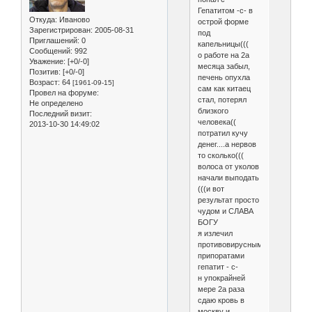
Гепатитом -с- в
Откуда:
Иваново
острой форме
Зарегистрирован
: 2005-08-31
под
Приглашений:
0
капельницы(((
Сообщений:
992
о работе на 2а
Уважение:
[+0/-0]
месяца забыл,
Позитив:
[+0/-0]
печень опухла
Возраст:
64
[1961-09-15]
сам как китаец
Провел на форуме:
стал, потерял
Не определено
близкого
Последний визит:
человека((
2013-10-30 14:49:02
потратил кучу
денег....а нервов
то сколько(((
волоса от уколов
начали выподать
(((и вот
результат просто
чудом и СЛАВА
БОГУ
я излечил
противовирусными
припоратами
гепатит - с-
н упокрайней
мере 2а раза
сдаю кровь в
москву и