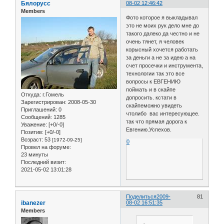
Бялорусс
08-02 12:46:42
Members
Фото которое я выкладывал
это не моих рук дело мне до
такого далеко да честно и не
очень тянет, я человек
корысный хочется работать
за деньги а не за идею а на
счет просечки и инструмента,
технологии так это все
вопросы к ЕВГЕНИЮ
поймать и в скайпе
Откуда:
г.Гомель
допросить. кстати в
Зарегистрирован
: 2008-05-30
скайпеможно увидеть
Приглашений:
0
чтолибо вас интересующее.
Сообщений:
1285
так что прямая дорога к
Уважение:
[+0/-0]
Евгению.Успехов.
Позитив:
[+0/-0]
Возраст:
53
[1972-09-25]
0
Провел на форуме:
23 минуты
Последний визит:
2021-05-02 13:01:28
Поделиться
2009-
81
ibanezer
08-02 16:51:35
Members