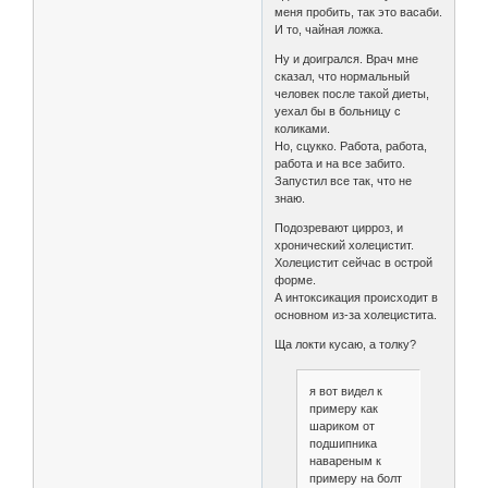
меня пробить, так это васаби.
И то, чайная ложка.
Ну и доигрался. Врач мне
сказал, что нормальный
человек после такой диеты,
уехал бы в больницу с
коликами.
Но, сцукко. Работа, работа,
работа и на все забито.
Запустил все так, что не
знаю.
Подозревают цирроз, и
хронический холецистит.
Холецистит сейчас в острой
форме.
А интоксикация происходит в
основном из-за холецистита.
Ща локти кусаю, а толку?
я вот видел к
примеру как
шариком от
подшипника
навареным к
примеру на болт