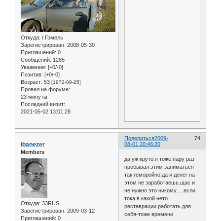
Откуда:
г.Гомель
Зарегистрирован
: 2008-05-30
Приглашений:
0
Сообщений:
1285
Уважение:
[+0/-0]
Позитив:
[+0/-0]
Возраст:
53
[1972-09-25]
Провел на форуме:
23 минуты
Последний визит:
2021-05-02 13:01:28
Поделиться
2009-
74
ibanezer
08-01 20:46:20
Members
да уж круто.я тоже пару раз
пробывал этим заниматься-
так геморойно,да и денег на
этом не заработаешь.щас и
не нужно это никому.....если
тока в какой нето
Откуда:
33RUS
реставрации работать.для
Зарегистрирован
: 2009-03-12
себя-тоже времени
Приглашений:
0