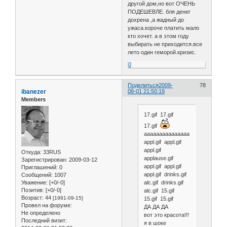
другой дом,но вот ОЧЕНЬ
ПОДЕШЕВЛЕ. бля денег
дохрена ,а жадный до
ужаса.короче платить мало
кто хочет. а в этом году
выбирать не приходится.все
лето один геморой.кризис.
0
Поделиться
2009-
78
ibanezer
08-01 21:50:19
Members
17.gif 17.gif
17.gif
ааааааааааааааааааааааааааа
appl.gif appl.gif
appl.gif
Откуда:
33RUS
applause.gif
Зарегистрирован
: 2009-03-12
appl.gif appl.gif
Приглашений:
0
appl.gif drinks.gif
Сообщений:
1007
Уважение:
[+0/-0]
alc.gif drinks.gif
Позитив:
[+0/-0]
alc.gif 15.gif
Возраст:
44
[1981-09-15]
15.gif 15.gif
Провел на форуме:
ДА ДА ДА
Не определено
вот это красота!!!
Последний визит:
я в шоке