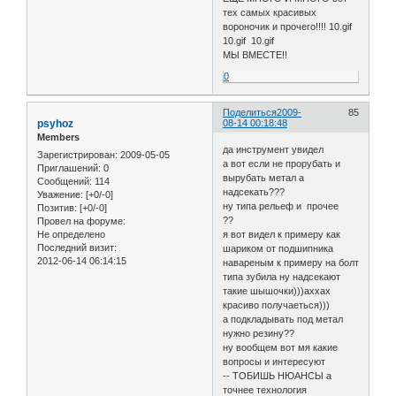
тех самых красивых
вороночик и прочего!!!! 10.gif
10.gif 10.gif
МЫ ВМЕСТЕ!!
0
Поделиться
2009-
85
psyhoz
08-14 00:18:48
Members
да инструмент увидел
Зарегистрирован
: 2009-05-05
а вот если не прорубать и
Приглашений:
0
вырубать метал а
Сообщений:
114
надсекать???
Уважение:
[+0/-0]
ну типа рельеф и прочее
Позитив:
[+0/-0]
??
Провел на форуме:
Не определено
я вот видел к примеру как
Последний визит:
шариком от подшипника
2012-06-14 06:14:15
навареным к примеру на болт
типа зубила ну надсекают
такие шышочки)))аххах
красиво получаеться)))
а подкладывать под метал
нужно резину??
ну вообщем вот мя какие
вопросы и интересуют
-- ТОБИШЬ НЮАНСЫ а
точнее технология