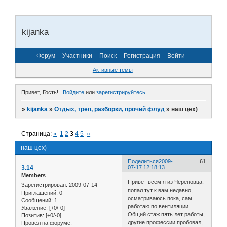
kijanka
Форум
Участники
Поиск
Регистрация
Войти
Активные темы
Привет, Гость!
Войдите
или
зарегистрируйтесь
.
»
kijanka
»
Отдых, трёп, разборки, прочий флуд
»
наш цех)
Страница:
«
1
2
3
4
5
»
наш цех)
Поделиться
2009-
61
3.14
07-17 12:18:13
Members
Привет всем я из Череповца,
Зарегистрирован
: 2009-07-14
попал тут к вам недавно,
Приглашений:
0
осматриваюсь пока, сам
Сообщений:
1
работаю по вентиляции.
Уважение:
[+0/-0]
Общий стаж пять лет работы,
Позитив:
[+0/-0]
другие профессии пробовал,
Провел на форуме: