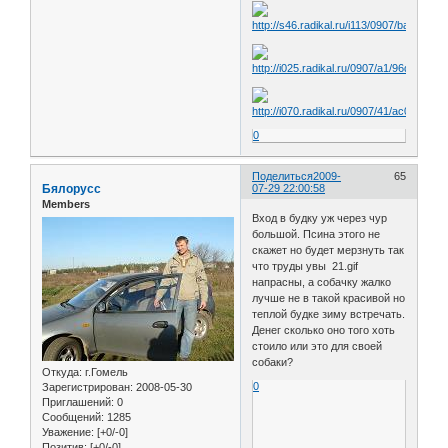
0
Поделиться
2009-
65
Бялорусс
07-29 22:00:58
Members
Вход в будку уж через чур
большой. Псина этого не
скажет но будет мерзнуть так
что труды увы 21.gif
напрасны, а собачку жалко
лучше не в такой красивой но
теплой будке зиму встречать.
Денег сколько оно того хоть
стоило или это для своей
собаки?
Откуда:
г.Гомель
0
Зарегистрирован
: 2008-05-30
Приглашений:
0
Сообщений:
1285
Уважение:
[+0/-0]
Позитив:
[+0/-0]