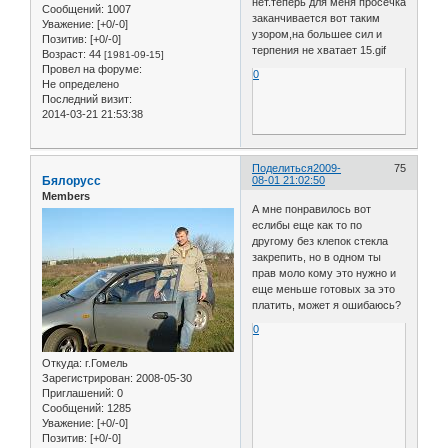
нет.теперь для меня просечка
Сообщений:
1007
заканчивается вот таким
Уважение:
[+0/-0]
узором,на большее сил и
Позитив:
[+0/-0]
терпения не хватает 15.gif
Возраст:
44
[1981-09-15]
Провел на форуме:
0
Не определено
Последний визит:
2014-03-21 21:53:38
Поделиться
2009-
75
Бялорусс
08-01 21:02:50
Members
А мне понравилось вот
еслибы еще как то по
другому без клепок стекла
закрепить, но в одном ты
прав моло кому это нужно и
еще меньше готовых за это
платить, может я ошибаюсь?
0
Откуда:
г.Гомель
Зарегистрирован
: 2008-05-30
Приглашений:
0
Сообщений:
1285
Уважение:
[+0/-0]
Позитив:
[+0/-0]