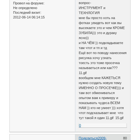
вопрос-
Провел на форуме:
Не определено
ИНСТРУМЕНТ и
Последний визит:
ТЕХНЛОГИЯ
2012-06-14 06:14:15
мне бы просто хоть на
фотках увидеть вот как вы
высекаете это и чем КРОМЕ
ЗУБИЛА))) это и дураку
ясно))
и НА ЧЁМ )) подкладываете
там чтот и тп и тд
Ещё вот по поводу нанесения
рисунка хочу узнать
тоесть это тоже просечка
называеться или как???
11.gif
вообщем мне КАЖЕТЬСЯ
нужно создать новую тему
ИМЕННО О ПРОСЕЧКЕ))) и
там вот обмениваться
опытом вам к примеру и
показывать чудеса ВСЕМ
НАМ )) кто не умеет ))) хотя
чтот подсказывает мне что
тут такой я один 11.gif 15.gif
0
Поделиться
2009-
80