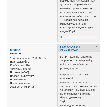
присмотром хз скольки глаз
да ещё на территории как
колонии строгого режима)
но мой плюсь что я в этой
организации работал до этого
4и года и все плюсы и
минусы уже знал 1.gif
все ходы и выходы 15.gif и
входы 15.gif
0
Поделиться
2009-
72
psyhoz
08-01 15:07:00
Members
вот тут даже нет время на
Зарегистрирован
: 2009-05-05
творчество свободное 6.gif
Приглашений:
0
всё хочу попробывать
Сообщений:
114
розочку сделать
Уважение:
[+0/-0]
Позитив:
[+0/-0]
попробывать заняться
Провел на форуме:
просечкой
Не определено
а нифига нееееееееее!!
Последний визит:
ток начну работать в цеху как
2012-06-14 06:14:15
те говорят- Там нужно млин
потолок повесить или вот
будку сделать (((
2.gif
меня в данный момент