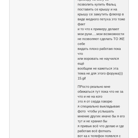
позволить купить Фальц
поставить се крышу и на
крышу се замутить флюгер в
виде медного петуха это тоже
факт
и то что к примеру делают
мои руки.....мои возможности
не позволяют сделать ТО ЖЕ
себе
видать плохо работаю пока
что
или воровать не научился
ещё
вообщем не кажеться эта
тема не для этого форума)))
15.gif
ПРосто реально мне
обижаться тут пока что не за
что и не на кого
это я от серда говорю
я специально выкладываю
фото чтобы услышать
мнение других иначе бы я его
тут и не хранил бы
я привык всё что делаю и где
работаю всё фоткать
вот ка к телефон появлся с