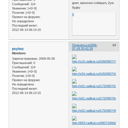
днях закончил собирать 2ую
Сообщений:
114
будку
Уважение:
[+0/-0]
Позитив:
[+0/-0]
0
Провел на форуме:
Не определено
Последний визит:
2012-06-14 06:14:15
Поделиться
2009-
64
psyhoz
07-29 20:42:29
Members
Зарегистрирован
: 2009-05-05
Приглашений:
0
Сообщений:
114
Уважение:
[+0/-0]
Позитив:
[+0/-0]
Провел на форуме:
Не определено
Последний визит:
2012-06-14 06:14:15