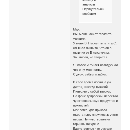
анализы
Отрицательны
вообщем
Мдя.
Вы, меня насчет гепатита
удивили.
У меня В. Насчет гепатита С,
слышал лишь то, что он в
отличии от В неизлечим.
Хм, пипец, чо творится.
Я, более 20ти лет назад узнал
что он у меня есть.
С дури, забыл и забил.
В свое время лопал, а уж
диеты, никогда никакой.
Пипец чо с собой творил.
На фоне депрессии, перестал
чувствовать вкус продуктов и
пряностей.
Мог легко, для прикола
съесть пару стручков жгучего
перца. Не чувствовал ни
горчицы ни хрена.
Единственное что сумело