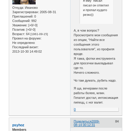
я ему писал
писал он ответил
Откуда:
Иваново
и пропал кудато
Зарегистрирован
: 2005-08-31
резко))
Приглашений:
0
Сообщений:
992
Уважение:
[+0/-0]
Позитив:
[+0/-0]
А, в чом вопрос?
Возраст:
64
[1961-09-15]
Просмотрите мои сообщения
Провел на форуме:
из опции, “Найти все
Не определено
сообщения этого
Последний визит:
пользователя”, из профиля
2013-10-30 14:49:02
вроде.
Я тама, фотки инструмента
для просечки выкладывал
где-то.
Ничего сложного.
Чо там думать, рубить надо.
Я ща, вечерами после
работы болею, млин.
Гепатит достал, интоксикация
пипецц, с ног валит.
0
Поделиться
2009-
84
psyhoz
08-14 00:12:31
Members