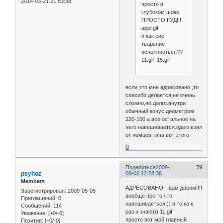
2014-03-21 21:53:38
просто в
глубоком шоке
ПРОСТО ГУД!!!
appl.gif
и как сиё
тварение
исполняеться??
11.gif 15.gif
если это мне адресовано ,то
спасибо.делается не очень
сложно,но долго.внутри
обычный конус диаметром
220-100 а все остальное на
него навешивается.идею взял
от немцев.типа вот этого
0
Поделиться
2009-
79
psyhoz
08-02 12:28:36
Members
АДРЕСОВАНО-- вам двоим!!!!
Зарегистрирован
: 2009-05-05
вообще про то что
Приглашений:
0
навешиваеться )) я то ка к
Сообщений:
114
раз и знаю))) 11.gif
Уважение:
[+0/-0]
просто вот мой главный
Позитив:
[+0/-0]