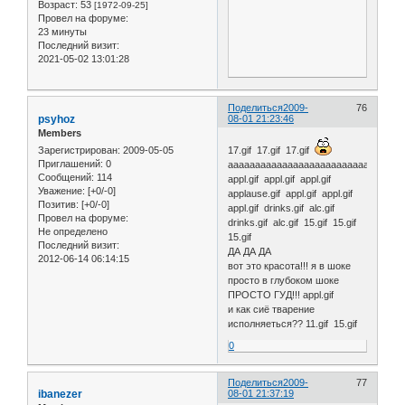
Возраст:
53
[1972-09-25]
Провел на форуме:
23 минуты
Последний визит:
2021-05-02 13:01:28
Поделиться
2009-
76
psyhoz
08-01 21:23:46
Members
Зарегистрирован
: 2009-05-05
17.gif 17.gif 17.gif
Приглашений:
0
аааааааааааааааааааааааааааа
Сообщений:
114
appl.gif appl.gif appl.gif
Уважение:
[+0/-0]
applause.gif appl.gif appl.gif
Позитив:
[+0/-0]
appl.gif drinks.gif alc.gif
Провел на форуме:
drinks.gif alc.gif 15.gif 15.gif
Не определено
15.gif
Последний визит:
ДА ДА ДА
2012-06-14 06:14:15
вот это красота!!! я в шоке
просто в глубоком шоке
ПРОСТО ГУД!!! appl.gif
и как сиё тварение
исполняеться?? 11.gif 15.gif
0
Поделиться
2009-
77
ibanezer
08-01 21:37:19