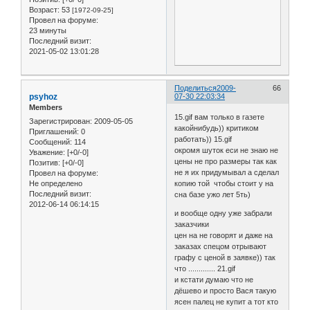
Возраст:
53
[1972-09-25]
Провел на форуме:
23 минуты
Последний визит:
2021-05-02 13:01:28
Поделиться
2009-
66
psyhoz
07-30 22:03:34
Members
15.gif вам только в газете
Зарегистрирован
: 2009-05-05
какойнибудь)) критиком
Приглашений:
0
работать)) 15.gif
Сообщений:
114
окромя шуток еси не знаю не
Уважение:
[+0/-0]
цены не про размеры так как
Позитив:
[+0/-0]
не я их придумывал а сделал
Провел на форуме:
Не определено
копию той чтобы стоит у на
Последний визит:
сна базе ужо лет 5ть)
2012-06-14 06:14:15
и вообще одну уже забрали
заказчики
цен на не говорят и даже на
заказах спецом отрывают
графу с ценой в заявке)) так
что ............. 21.gif
и кстати думаю что не
дёшево и просто Вася такую
ясен палец не купит а тот кто