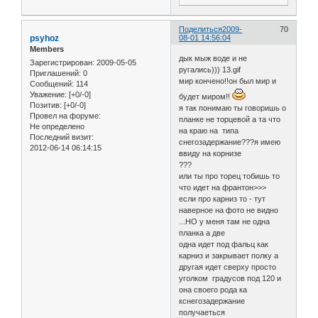
Поделиться
2009-
70
psyhoz
08-01 14:56:04
Members
дык мыж воде и не
Зарегистрирован
: 2009-05-05
ругались))) 13.gif
Приглашений:
0
мир кончено!!он был мир и
Сообщений:
114
Уважение:
[+0/-0]
будет миром!!
Позитив:
[+0/-0]
я так понимаю ты говоришь о
Провел на форуме:
планке не торцевой а та что
Не определено
на краю на типа
Последний визит:
снегозадержание???я имею
2012-06-14 06:14:15
ввиду на корнизе
???
или ты про торец тобишь то
что идет на франтон>>>
если про карниз то - тут
наверное на фото не видно
...НО у меня там не одна
планка а две
одна идет под фальц как
карниз и закрывает полку а
другая идет сверху просто
уголком градусов под 120 и
она своего рода ка
кснегозадержание
получаеться