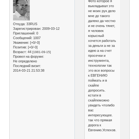
Фото которое я
выкладывал это
не моих рук дело
мне до такого
далеко да честно
Откуда:
33RUS
и не очень тянет,
Зарегистрирован
: 2009-03-12
я человек
Приглашений:
0
корысный
Сообщений:
1007
хочется работать
Уважение:
[+0/-0]
за деньги а не за
Позитив:
[+0/-0]
идею а на счет
Возраст:
44
[1981-09-15]
просечки и
Провел на форуме:
инструмента,
Не определено
технологии так
Последний визит:
2014-03-21 21:53:38
это все вопросы
к ЕВГЕНИЮ
поймать и в
скайпе
допросить.
кстати в
скайпеможно
увидеть чтолибо
вас
интересующее.
так что прямая
дорога к
Евгению.Успехов.