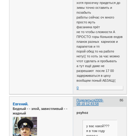
хотя просечку придеться до
зимы точно оставить и
позабыть
работы сейчас оч много
просто жуть
фасанина прёт
не то чтобы сложности А
ПРОСТО горы Коньков ендов
планок разных карнизов и
парапетов и тп
порой обед то на работе
нету(( то хоть за час можно
чтот сделать и пробывать
а тут ещё даже не
разрешают после 17 00
задерживаться в цеху
вообщем поный АБЗАЦ((
0
Поделиться
2009-
86
Евгений.
08-16 12:43:58
Бедный - - злой, завистливый - -
psyhoz
жадный
у вас какой???
я в том году
попал с