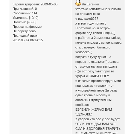
Зарегистрирован
: 2009-05-05
Да Евгений
Приглашений:
0
что таке Гепатит мне знакомо
Сообщений:
114
не по наслышке
Уважение:
[+0/-0]
у вас какой???
Позитив:
[+0/-0]
я в том году попал с
Провел на форуме:
Гепатитом -с- в острой
Не определено
форме под капельницы(((
Последний визит:
о работе на 2а месяца забыл,
2012-06-14 06:14:15
печень опухла сам как китаец
стал, потерял близкого
человека((
потратил кучу денег....а
нервов то сколько((( волоса
от уколов начали выподать
(((и вот результат просто
чудом и СЛАВА БОГУ
я излечил противовирусными
припоратами гепатит - с-
н упокрайней мере 2а раза
сдаю кровь в москву и
анализы Отрицательны
вообщем
ЕВГЕНИЙ ЖЕЛАЮ ВАМ
ЗДОРОВЬЯ
я уверен что всё у вас будет
ОТЛИЧНО!!!ДАЙ ВАМ БОГ
СИЛ И ЗДОРОВЬЯ ТВАРИТЬ
ЕЩЁ МНОГО И МНОГО вот