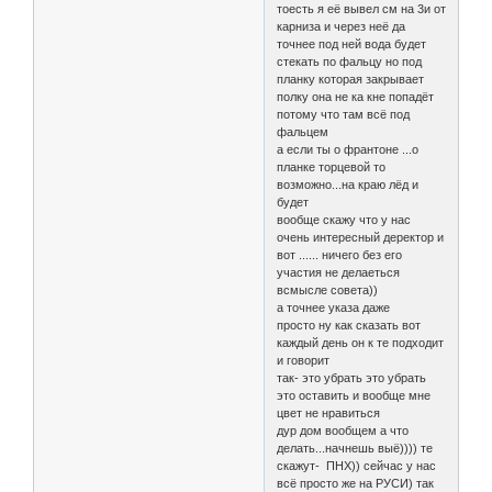
тоесть я её вывел см на 3и от
карниза и через неё да
точнее под ней вода будет
стекать по фальцу но под
планку которая закрывает
полку она не ка кне попадёт
потому что там всё под
фальцем
а если ты о франтоне ...о
планке торцевой то
возможно...на краю лёд и
будет
вообще скажу что у нас
очень интересный деректор и
вот ...... ничего без его
участия не делаеться
всмысле совета))
а точнее указа даже
просто ну как сказать вот
каждый день он к те подходит
и говорит
так- это убрать это убрать
это оставить и вообще мне
цвет не нравиться
дур дом вообщем а что
делать...начнешь выё)))) те
скажут- ПНХ)) сейчас у нас
всё просто же на РУСИ) так