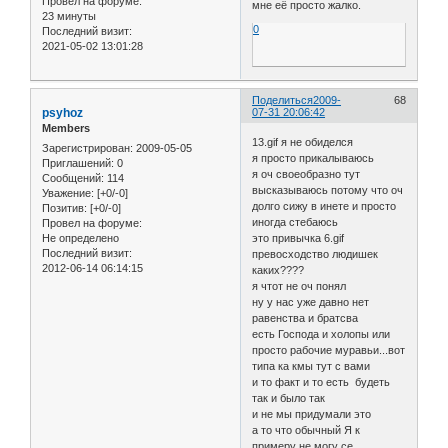
Провел на форуме:
мне её просто жалко.
23 минуты
0
Последний визит:
2021-05-02 13:01:28
Поделиться
2009-
68
psyhoz
07-31 20:06:42
Members
13.gif я не обиделся
Зарегистрирован
: 2009-05-05
я просто прикалываюсь
Приглашений:
0
я оч своеобразно тут
Сообщений:
114
высказываюсь потому что оч
Уважение:
[+0/-0]
долго сижу в инете и просто
Позитив:
[+0/-0]
иногда стебаюсь
Провел на форуме:
Не определено
это привычка 6.gif
Последний визит:
превосходство людишек
2012-06-14 06:14:15
каких????
я чтот не оч понял
ну у нас уже давно нет
равенства и братсва
есть Господа и холопы или
просто рабочие муравьи...вот
типа ка кмы тут с вами
и то факт и то есть будеть
так и было так
и не мы придумали это
а то что обычный Я к
примеру не могу се