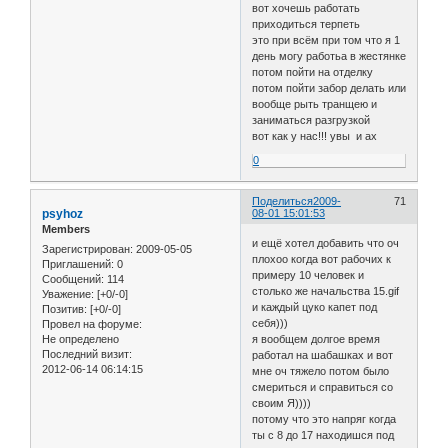
вот хочешь работать
приходиться терпеть
это при всём при том что я 1
день могу работьа в жестянке
потом пойти на отделку
потом пойти забор делать или
вообще рыть транщею и
заниматься разгрузкой
вот как у нас!!! увы и ах
0
Поделиться
2009-
71
psyhoz
08-01 15:01:53
Members
и ещё хотел добавить что оч
Зарегистрирован
: 2009-05-05
плохоо когда вот рабочих к
Приглашений:
0
примеру 10 человек и
Сообщений:
114
столько же начальства 15.gif
Уважение:
[+0/-0]
и каждый цуко капет под
Позитив:
[+0/-0]
себя)))
Провел на форуме:
Не определено
я вообщем долгое время
Последний визит:
работал на шабашках и вот
2012-06-14 06:14:15
мне оч тяжело потом было
смериться и справиться со
своим Я))))
потому что это напряг когда
ты с 8 до 17 находишся под