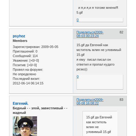
и я,и я,и я тогоже мнениЯ
5.gif
0
Поделиться
2009-
82
psyhoz
08-03 00:23:24
Members
15.gif да Евгений как
Зарегистрирован
: 2009-05-05
мститель млин не уловимый
Приглашений:
0
15.gif
Сообщений:
114
я ему писал писал он
Уважение:
[+0/-0]
ответил и пропал кудато
Позитив:
[+0/-0]
резко))
Провел на форуме:
Не определено
0
Последний визит:
2012-06-14 06:14:15
Поделиться
2009-
83
Евгений.
08-08 16:08:22
Бедный - - злой, завистливый - -
жадный
15.gif да Евгений
как мститель
млин не
уловимый 15.gif