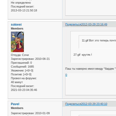
Не определено
Последний визит:
2013-03-13 21:50:18
solovei
Поделиться
2012-03-29 23:16:49
Members
11.gif Вот это теперь поч
27.gif крутяк !
Откуда:
Сочи
Зарегистрирован
: 2010-06-21
Приглашений:
0
Сообщений:
1685
Паш ты наверно имел ввиду "бардяк " 
Уважение:
[+0/-0]
Позитив:
[+0/-0]
0
Провел на форуме:
40 минут
Последний визит:
2021-03-23 04:35:46
Pavel
Поделиться
2012-03-29 23:40:10
Members
Зарегистрирован
: 2010-01-09