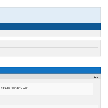
121
ока не хватает . 2.gif