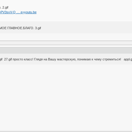
 2.gif
v=PV3svV-Q … e=youtu.be
Е ГЛАВНОЕ.БЛАГО. 3.gif
gif 27.gif просто класс! Глядя на Вашу мастерскую, понимаю к чему стремиться! appl.g