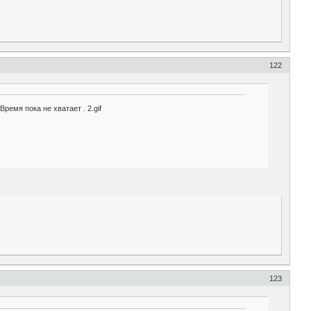
122
ремя пока не хватает . 2.gif
123