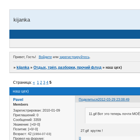
kijanka
Привет, Гость!
Войдите
или
зарегистрируйтесь
.
»
kijanka
»
Отдых, трёп, разборки, прочий флуд
»
наш цех)
Страница:
«
1
2
3
4
5
наш цех)
Pavel
Поделиться
2012-03-29 23:08:49
Members
Зарегистрирован
: 2010-01-09
11.gif Вот это теперь почти МОЁ
Приглашений:
0
Сообщений:
3359
Уважение:
[+0/-0]
Позитив:
[+0/-0]
27.gif крутяк !
Возраст:
42
[1984-07-03]
0
Провел на форуме: