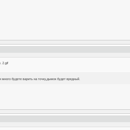
 2.gif
и много будете варить на точку,дымок будет вредный.