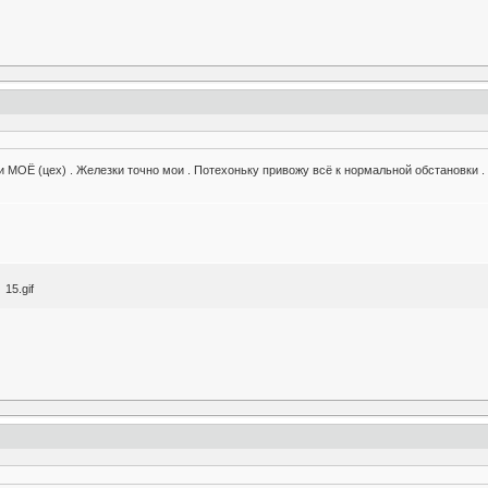
ти МОЁ (цех) . Железки точно мои . Потехоньку привожу всё к нормальной обстановки . В
15.gif