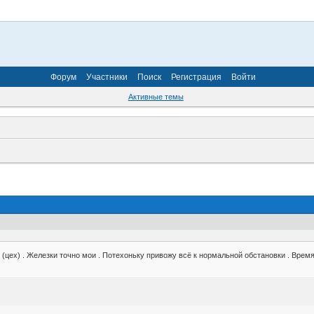
Форум
Участники
Поиск
Регистрация
Войти
Активные темы
 (цех) . Железки точно мои . Потехоньку привожу всё к нормальной обстановки . Время п