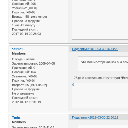
Сообщений:
208
Уважение:
[+0/-0]
Позитив:
[+0/-0]
Возраст:
58
[1968-05-06]
Провел на форуме:
1 час 41 минуту
Последний визит:
2017-02-16 20:28:03
Stirlic5
Поделиться
2012-03-30 16:44:20
Members
Откуда:
Латвия
это моя мастерская.как она вам.
Зарегистрирован
: 2009-04-08
Приглашений:
0
Сообщений:
164
Уважение:
[+0/-0]
27.gif А вентиляция отсутствует?Есл
Позитив:
[+0/-0]
0
Возраст:
55
[1971-05-22]
Провел на форуме:
Не определено
Последний визит:
2012-04-12 18:31:19
Tmin
Поделиться
2012-03-30 22:50:12
Members
Зарегистрирован
: 2011-11-13