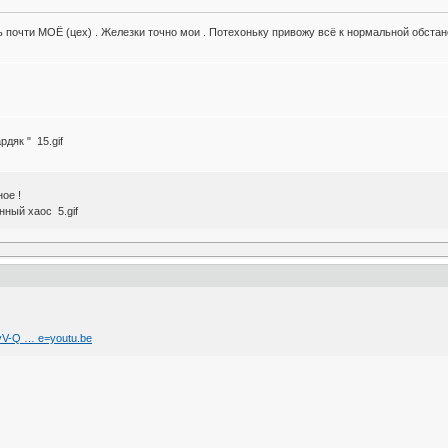
рь почти МОЁ (цех) . Железки точно мои . Потехоньку привожу всё к нормальной обстанов
дяк " 15.gif
ное !
нный хаос 5.gif
vV-Q … e=youtu.be