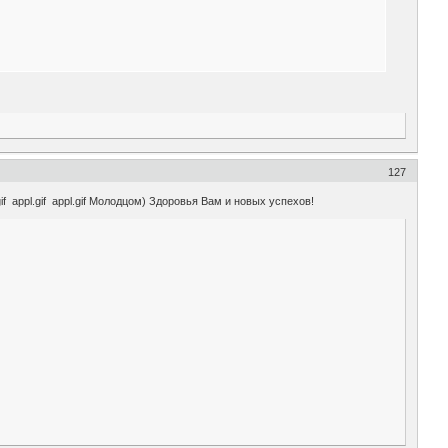
127
if appl.gif appl.gif Молодцом) Здоровья Вам и новых успехов!