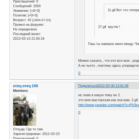
Приглашений:
0
Сообщений:
3359
11.gif Вот это тепе
Уважение:
[+0/-0]
Позитив:
[+0/-0]
Возраст:
42
[1984-07-03]
Провел на форуме:
27.gif крутяк !
Не определено
Последний визит:
2013-03-13 21:50:18
Паш ты наверно имел ввиду "бар
Можно сказать , что ето все мое , род
А не чьето , поетому здесь упорядоче
0
отец отец 100
Поделиться
2012-03-30 13:01:36
Members
не знаю в какую тему их 2.
это моя мастерская.как она вам. 2.gif
http://www.youtube.com/watch?v=PV3s
0
Откуда:
Где то там.
Зарегистрирован
: 2012-03-23
Приглашений:
0