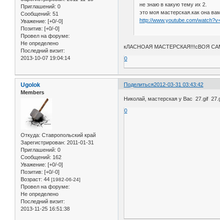
не знаю в какую тему их 2.
Приглашений:
0
это моя мастерская.как она вам.
Сообщений:
51
http://www.youtube.com/watch?
Уважение:
[+0/-0]
Позитив:
[+0/-0]
Провел на форуме:
Не определено
кЛАСНОАЯ МАСТЕРСКАЯ!!!сВОЯ САМО
Последний визит:
2013-10-07 19:04:14
0
Ugolok
Поделиться
2012-03-31 03:43:42
Members
Николай, мастерская у Вас 27.gif 27.
0
Откуда:
Ставропольский край
Зарегистрирован
: 2011-01-31
Приглашений:
0
Сообщений:
162
Уважение:
[+0/-0]
Позитив:
[+0/-0]
Возраст:
44
[1982-06-24]
Провел на форуме:
Не определено
Последний визит:
2013-11-25 16:51:38