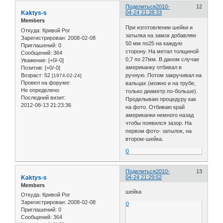
Поделиться
2010-
12
Kaktys-s
04-24 21:28:33
Members
При изготовлении шейки и
Откуда:
Кривой Рог
затылка на замок добавляю
Зарегистрирован
: 2008-02-08
50 мм по25 на каждую
Приглашений:
0
сторону. На метал толщиной
Сообщений:
364
0,7 по 27мм. В даном случае
Уважение:
[+0/-0]
американку отбивал в
Позитив:
[+0/-0]
Возраст:
52
ручную. Потом закручивал на
[1974-02-24]
Провел на форуме:
вальцах (можно и на трубе,
Не определено
только диаметр по-больше).
Последний визит:
Проделываю процедуру как
2012-08-13 21:23:36
на фото. Отбиваю край
американки немного назад
чтобы появился зазор. На
первом фото- затылок, на
втором-шейка.
0
Поделиться
2010-
13
Kaktys-s
04-24 21:29:52
Members
шейка
Откуда:
Кривой Рог
Зарегистрирован
: 2008-02-08
0
Приглашений:
0
Сообщений:
364