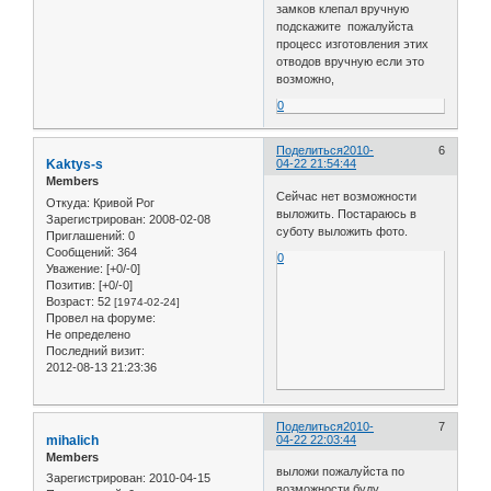
замков клепал вручную
подскажите пожалуйста
процесс изготовления этих
отводов вручную если это
возможно,
0
Поделиться
2010-
6
Kaktys-s
04-22 21:54:44
Members
Сейчас нет возможности
Откуда:
Кривой Рог
выложить. Постараюсь в
Зарегистрирован
: 2008-02-08
суботу выложить фото.
Приглашений:
0
Сообщений:
364
0
Уважение:
[+0/-0]
Позитив:
[+0/-0]
Возраст:
52
[1974-02-24]
Провел на форуме:
Не определено
Последний визит:
2012-08-13 21:23:36
Поделиться
2010-
7
mihalich
04-22 22:03:44
Members
выложи пожалуйста по
Зарегистрирован
: 2010-04-15
возможности буду