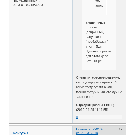
Последний визит:
20-
2013-01-06 18:32:23
30мм).
а еще лучше
старый
(старинный)
бабушкин
(пробабушкин)
утюг!!! 5.gif
Лучшей оправки
для этого дела
нет! 18.gif
Очень интересное решение,
как под одну из оправок. А
какие тогда утюги были,
можно фоту? И как его лучше
закрепить?
Отредактировано EK(LT)
(2010-04-25 11:11:55)
0
Поделиться
2010-
19
Kaktys-s
04-25 13:50:49