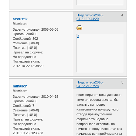
Поделиться
2010-
4
acoustik
04-21 19:44:20
Members
Зарегистрирован
: 2005-08-08
Приглашений:
0
0
Сообщений:
302
Уважение:
[+0/-0]
Позитив:
[+0/-0]
Провел на форуме:
Не определено
Последний визит:
2012-10-22 13:39:29
Поделиться
2010-
5
mihalich
04-22 21:37:28
Members
всем пиривет тема для меня
Зарегистрирован
: 2010-04-15
тоже интересна и хотел бы
Приглашений:
0
узнать сам процес
Сообщений:
7
изготовления полукруглого
Уважение:
[+0/-0]
отвода прямоугольной
Позитив:
[+0/-0]
формы а то недавно
Провел на форуме:
Не определено
попробывал склепать но
Последний визит:
ничего не получилось так как
2011-10-25 20:33:38
началась вся проблема из за