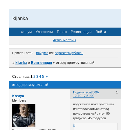
kijanka
Форум
Участники
Поиск
Регистрация
Войти
Активные темы
Привет, Гость!
Войдите
или
зарегистрируйтесь
.
»
kijanka
»
Вентиляция
»
отвод прямоугольный
Страница:
1
2
3
4
5
»
отвод прямоугольный
Поделиться
2009-
1
Kostya
12-19 17:51:02
Members
подскажите пожалуйста как
изготавливаеться отвод
прямоугольный . угол 90
градусов. 45 градусов
0