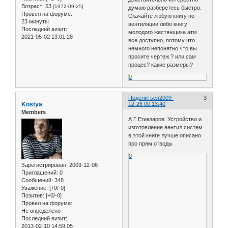
Возраст:
53
[1972-09-25]
думаю разберетесь быстро.
Провел на форуме:
Скачайте любую книгу по
23 минуты
вентиляции либо книгу
Последний визит:
молодого жестянщика атм
2021-05-02 13:01:28
все доступно, потому что
немного непонятно что вы
просите чертеж ? или сам
процес? какие размеры?
0
Поделиться
2009-
3
Kostya
12-26 00:13:40
Members
А Г Егиазаров Устройство и
изготовление вентил систем
в этой книге лучше описано
про прям отводы
0
Зарегистрирован
: 2009-12-06
Приглашений:
0
Сообщений:
348
Уважение:
[+0/-0]
Позитив:
[+0/-0]
Провел на форуме:
Не определено
Последний визит:
2013-02-10 14:59:05