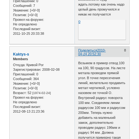
Приглашений:
0
ждать.потому как очень надо
Сообщений:
7
целый день промучился и
Уважение:
[+0/-0]
никак не получается
Позитив:
[+0/-0]
Провел на форуме:
0
Не определено
Последний визит:
2011-10-25 20:33:38
Поделиться
2010-
8
Kaktys-s
04-24 20:52:30
Members
Возьмем в пример отвод 100
Откуда:
Кривой Рог
на 100, 90 градусов. На листе
Зарегистрирован
: 2008-02-08
метала проведем прямой
Приглашений:
0
угол. В точке пересечения
Сообщений:
364
линий, желательно продавить
Уважение:
[+0/-0]
метал чертилкой, условно
Позитив:
[+0/-0]
Возраст:
52
назовем ее точкой О.
[1974-02-24]
Провел на форуме:
Внутрений радиус поворота
Не определено
100 мм. Соединяем линии
Последний визит:
радиусом 100 мм и радиусом
2012-08-13 21:23:36
200мм. Теперь нужно
добавить на маленький
замок, дополнительно
проводим радиус 196мм и
радиус 94 мм. Должна
получится примерно такая