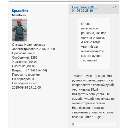
Поделиться
2010-
27
КрышНик
04-26 22:25:19
Members
Очень
интересное
решение, как под
одну из оправок.
А какие тогда
Откуда:
Новочеркасск
утюги были,
Зарегистрирован
: 2006-02-08
можно фоту? И
Приглашений:
0
как его лучше
Сообщений:
1295
закрепить?
Уважение:
[+0/-0]
Позитив:
[+0/-0]
Возраст:
57
[1969-04-06]
Провел на форуме:
Крепить утюг не надо. Это
Не определено
ручная оправка, держится и
Последний визит:
направляется крепкой рукой
2015-09-14 17:12:09
жестянщика 15.gif
Вот фото моего утюга. Не
самый лучший, поскольку не
очень старый и легкий.
Еще бывают тяжелые
старинные утюги, но я такое
пока не нашел. 1.gif
0