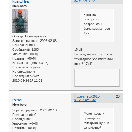
КрышНик
04-25 23:30:51
Members
я вот на
саморезы
собрал. лень
было ковыряться
1.gif
Откуда:
Новочеркасск
Зарегистрирован
: 2006-02-08
Приглашений:
0
15.gif
Сообщений:
1295
Уважение:
[+0/-0]
Вот и думай - отсутствие
Позитив:
[+0/-0]
технадзора это благо или
Возраст:
57
[1969-04-06]
вред? 17.gif
Провел на форуме:
0
Не определено
Последний визит:
2015-09-14 17:12:09
Поделиться
2010-
26
Resel
04-26 00:45:32
Members
Зарегистрирован
: 2009-02-18
Может кому и
Приглашений:
0
пригодится!
Сообщений:
5
"Американку " на
Уважение:
[+0/-0]
затылочной
Позитив:
[+0/-0]