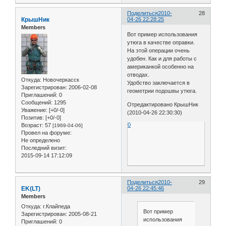
Поделиться
2010-
28
КрышНик
04-26 22:28:25
Members
Вот пример использования
утюга в качестве оправки.
На этой операции очень
удобен. Как и для работы с
американкой особенно на
отводах.
Откуда:
Новочеркасск
Удобство заключается в
Зарегистрирован
: 2006-02-08
геометрии подошвы утюга.
Приглашений:
0
Сообщений:
1295
Отредактировано КрышНик
Уважение:
[+0/-0]
(2010-04-26 22:30:30)
Позитив:
[+0/-0]
0
Возраст:
57
[1969-04-06]
Провел на форуме:
Не определено
Последний визит:
2015-09-14 17:12:09
Поделиться
2010-
29
EK(LT)
04-26 22:45:46
Members
Откуда:
г.Клайпеда
Вот пример
Зарегистрирован
: 2005-08-21
использования
Приглашений:
0