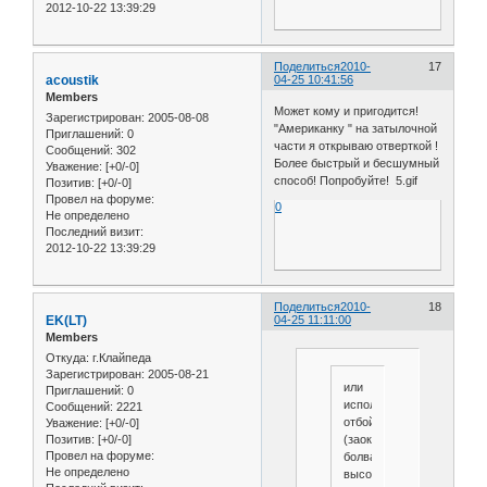
2012-10-22 13:39:29
Поделиться
2010-
17
acoustik
04-25 10:41:56
Members
Может кому и пригодится!
Зарегистрирован
: 2005-08-08
"Американку " на затылочной
Приглашений:
0
части я открываю отверткой !
Сообщений:
302
Более быстрый и бесшумный
Уважение:
[+0/-0]
способ! Попробуйте! 5.gif
Позитив:
[+0/-0]
Провел на форуме:
0
Не определено
Последний визит:
2012-10-22 13:39:29
Поделиться
2010-
18
EK(LT)
04-25 11:11:00
Members
Откуда:
г.Клайпеда
Зарегистрирован
: 2005-08-21
или
Приглашений:
0
использовать
Сообщений:
2221
отбойку
Уважение:
[+0/-0]
(заокругленная
Позитив:
[+0/-0]
Провел на форуме:
болванка
Не определено
высотой