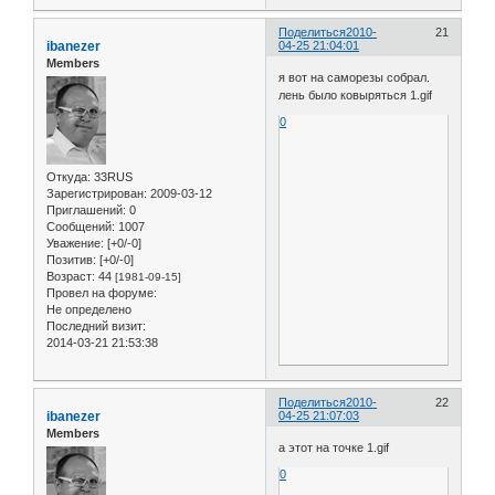
Поделиться
2010-
21
ibanezer
04-25 21:04:01
Members
я вот на саморезы собрал.
лень было ковыряться 1.gif
0
Откуда:
33RUS
Зарегистрирован
: 2009-03-12
Приглашений:
0
Сообщений:
1007
Уважение:
[+0/-0]
Позитив:
[+0/-0]
Возраст:
44
[1981-09-15]
Провел на форуме:
Не определено
Последний визит:
2014-03-21 21:53:38
Поделиться
2010-
22
ibanezer
04-25 21:07:03
Members
а этот на точке 1.gif
0