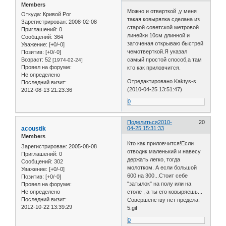
Members
Можно и отверткой ,у меня
Откуда:
Кривой Рог
такая ковырялка сделана из
Зарегистрирован
: 2008-02-08
старой советской метровой
Приглашений:
0
линейки 10см длинной и
Сообщений:
364
заточеная открываю быстрей
Уважение:
[+0/-0]
чемотверткой.Я указал
Позитив:
[+0/-0]
Возраст:
52
самый простой способ,а там
[1974-02-24]
Провел на форуме:
кто как приловчится.
Не определено
Отредактировано Kaktys-s
Последний визит:
(2010-04-25 13:51:47)
2012-08-13 21:23:36
0
Поделиться
2010-
20
acoustik
04-25 15:31:33
Members
Кто как приловчится!Если
Зарегистрирован
: 2005-08-08
отводик маленький и навесу
Приглашений:
0
держать легко, тогда
Сообщений:
302
молотком. А если большой
Уважение:
[+0/-0]
600 на 300...Стоит себе
Позитив:
[+0/-0]
"затылок" на полу или на
Провел на форуме:
Не определено
столе , а ты его ковыряешь...
Последний визит:
Совершенству нет предела.
2012-10-22 13:39:29
5.gif
0