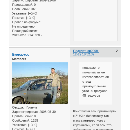
Зарегистрирован
: 2009-12-06
Приглашений:
0
Сообщений:
348
Уважение:
[+0/-0]
Позитив:
[+0/-0]
Провел на форуме:
Не определено
Последний визит:
2013-02-10 14:59:05
Поделиться
2009-
2
Бялорусс
12-19 18:32:39
Members
подскажите
пожалуйста как
изготавливаеться
отвод
прямоугольный .
угол 90 градусов.
45 градусов
Откуда:
г.Гомель
Константин вам прямой путь
Зарегистрирован
: 2008-05-30
к ZUKI в библиотеку там
Приглашений:
0
масса интерестного с
Сообщений:
1285
Уважение:
[+0/-0]
картинками, если вам это
Позитив:
[+0/-0]
действительно интерестно