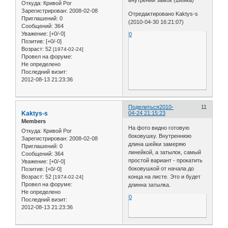
внутрений замок (шейка)
Откуда:
Кривой Рог
Зарегистрирован
: 2008-02-08
Отредактировано Kaktys-s
Приглашений:
0
(2010-04-30 16:21:07)
Сообщений:
364
Уважение:
[+0/-0]
0
Позитив:
[+0/-0]
Возраст:
52
[1974-02-24]
Провел на форуме:
Не определено
Последний визит:
2012-08-13 21:23:36
Поделиться
2010-
11
Kaktys-s
04-24 21:15:23
Members
На фото видно готовую
Откуда:
Кривой Рог
боковушку. Внутреннюю
Зарегистрирован
: 2008-02-08
длина шейки замеряю
Приглашений:
0
линейкой, а затылок, самый
Сообщений:
364
простой вариант - прокатить
Уважение:
[+0/-0]
боковушкой от начала до
Позитив:
[+0/-0]
Возраст:
52
конца на листе. Это и будет
[1974-02-24]
Провел на форуме:
длинна затылка.
Не определено
0
Последний визит:
2012-08-13 21:23:36