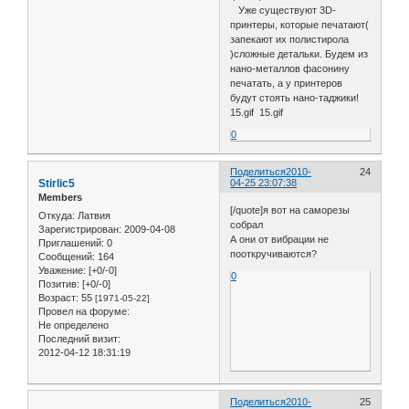
Уже существуют 3D-
принтеры, которые печатают(
запекают их полистирола
)сложные детальки. Будем из
нано-металлов фасонину
печатать, а у принтеров
будут стоять нано-таджики!
15.gif 15.gif
0
Поделиться
2010-
24
Stirlic5
04-25 23:07:38
Members
[/quote]я вот на саморезы
Откуда:
Латвия
собрал
Зарегистрирован
: 2009-04-08
А они от вибрации не
Приглашений:
0
пооткручиваются?
Сообщений:
164
Уважение:
[+0/-0]
0
Позитив:
[+0/-0]
Возраст:
55
[1971-05-22]
Провел на форуме:
Не определено
Последний визит:
2012-04-12 18:31:19
Поделиться
2010-
25