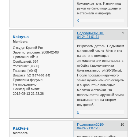
боковая деталь. Извини под
рукой не было подходящего
материала и маркера.
0
Поделиться
2010-
9
Kaktys-s
04-24 21:01:11
Members
ВЫрезаем деталь. Подымаем
Откуда:
Кривой Рог
маленький замок. Можно как
Зарегистрирован
: 2008-02-08
на фото, с помощью
Приглашений:
0
зигмашины или использовать
Сообщений:
364
отбойку (заокругленная
Уважение:
[+0/-0]
болванка высотой 20-30мм).
Позитив:
[+0/-0]
Возраст:
52
После прокатки наружного
[1974-02-24]
Провел на форуме:
замка нужно немного осадить
Не определено
и выровнять с помощью
Последний визит:
молотка и отбойки. На
2012-08-13 21:23:36
первом фото наружный замок
откатывается, на втором -
внутрений.
0
Поделиться
2010-
10
Kaktys-s
04-24 21:07:28
Members