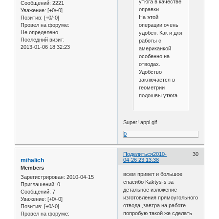
утюга в качестве
Сообщений:
2221
оправки.
Уважение:
[+0/-0]
На этой
Позитив:
[+0/-0]
Провел на форуме:
операции очень
Не определено
удобен. Как и для
Последний визит:
работы с
2013-01-06 18:32:23
американкой
особенно на
отводах.
Удобство
заключается в
геометрии
подошвы утюга.
Super! appl.gif
0
Поделиться
2010-
30
mihalich
04-26 23:13:38
Members
всем привет и большое
Зарегистрирован
: 2010-04-15
спасибо Kaktys-s за
Приглашений:
0
детальное изложение
Сообщений:
7
изготовления прямоугольного
Уважение:
[+0/-0]
отвода ,завтра на работе
Позитив:
[+0/-0]
попробую такой же сделать
Провел на форуме: