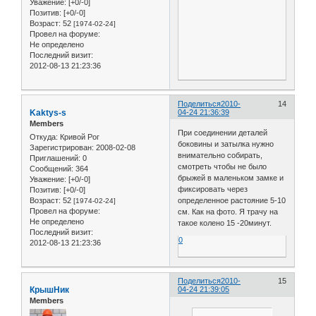
Уважение:
[+0/-0]
Позитив:
[+0/-0]
Возраст:
52
[1974-02-24]
Провел на форуме:
Не определено
Последний визит:
2012-08-13 21:23:36
Поделиться
2010-
14
Kaktys-s
04-24 21:36:39
Members
При соединении деталей
Откуда:
Кривой Рог
боковины и затылка нужно
Зарегистрирован
: 2008-02-08
внимательно собирать,
Приглашений:
0
смотреть чтобы не было
Сообщений:
364
брыжей в маленьком замке и
Уважение:
[+0/-0]
фиксировать через
Позитив:
[+0/-0]
Возраст:
52
определенное растояние 5-10
[1974-02-24]
Провел на форуме:
см. Как на фото. Я трачу на
Не определено
такое колено 15 -20минут.
Последний визит:
0
2012-08-13 21:23:36
Поделиться
2010-
15
КрышНик
04-24 21:39:05
Members