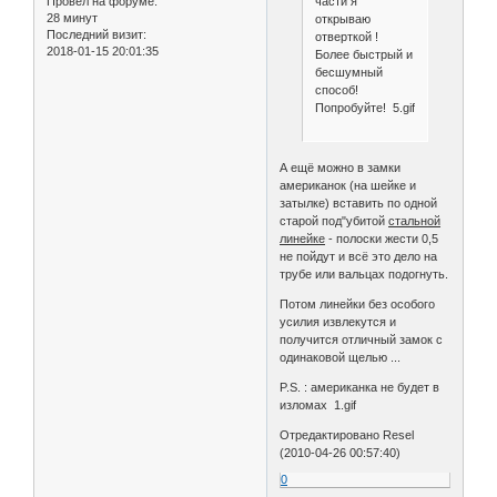
части я
Провел на форуме:
28 минут
открываю
Последний визит:
отверткой !
2018-01-15 20:01:35
Более быстрый и
бесшумный
способ!
Попробуйте! 5.gif
А ещё можно в замки
американок (на шейке и
затылке) вставить по одной
старой под"убитой
стальной
линейке
- полоски жести 0,5
не пойдут и всё это дело на
трубе или вальцах подогнуть.
Потом линейки без особого
усилия извлекутся и
получится отличный замок с
одинаковой щелью ...
P.S. : американка не будет в
изломах 1.gif
Отредактировано Resel
(2010-04-26 00:57:40)
0