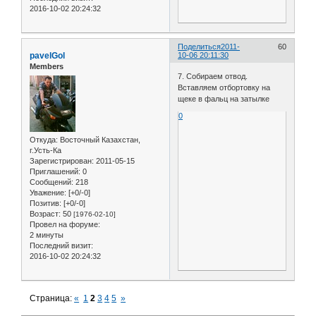
2016-10-02 20:24:32
Поделиться
2011-
60
pavelGol
10-06 20:11:30
Members
7. Собираем отвод.
Вставляем отбортовку на
щеке в фальц на затылке
0
Откуда:
Восточный Казахстан,
г.Усть-Ка
Зарегистрирован
: 2011-05-15
Приглашений:
0
Сообщений:
218
Уважение:
[+0/-0]
Позитив:
[+0/-0]
Возраст:
50
[1976-02-10]
Провел на форуме:
2 минуты
Последний визит:
2016-10-02 20:24:32
Страница:
«
1
2
3
4
5
»