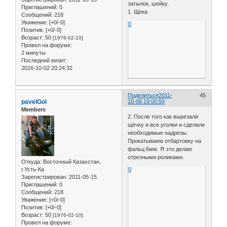
затылок, шейку.
Приглашений:
0
1. Щека
Сообщений:
218
Уважение:
[+0/-0]
0
Позитив:
[+0/-0]
Возраст:
50
[1976-02-10]
Провел на форуме:
2 минуты
Последний визит:
2016-10-02 20:24:32
Поделиться
2011-
45
pavelGol
10-06 19:00:50
Members
2. После того как вырезали
щёчку и все уголки и сделали
необходимые надрезы.
Прокатываем отбартовку на
фальц 6мм. Я это делаю
отрезными роликами.
Откуда:
Восточный Казахстан,
0
г.Усть-Ка
Зарегистрирован
: 2011-05-15
Приглашений:
0
Сообщений:
218
Уважение:
[+0/-0]
Позитив:
[+0/-0]
Возраст:
50
[1976-02-10]
Провел на форуме: