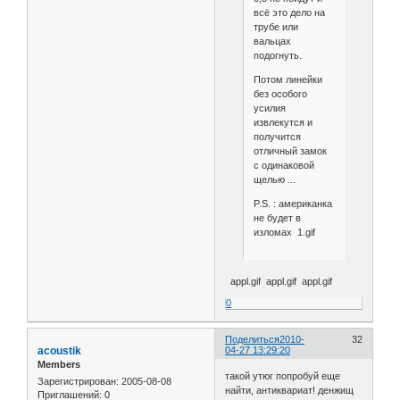
всё это дело на
трубе или
вальцах
подогнуть.
Потом линейки
без особого
усилия
извлекутся и
получится
отличный замок
с одинаковой
щелью ...
P.S. : американка
не будет в
изломах 1.gif
appl.gif appl.gif appl.gif
0
Поделиться
2010-
32
acoustik
04-27 13:29:20
Members
такой утюг попробуй еще
Зарегистрирован
: 2005-08-08
найти, антиквариат! денжищ
Приглашений:
0