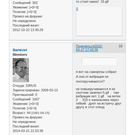
то стоит каких! 15.gif
Сообщений:
302
Уважение:
[+0/-0]
0
Позитив:
[+0/-0]
Провел на форуме:
Не определено
Последний визит:
2012-10-22 13:39:29
Поделиться
2010-
33
ibanezer
04-27 17:43:39
Members
я вот на саморезы собрал
А они от вибрации не
пооткручиваются?
Откуда:
33RUS
не повыкручиваются я их
Зарегистрирован
: 2009-03-12
скотчем залепил 5.gif . там
Приглашений:
0
вибрации нет. 1.gif на ветке
Сообщений:
1007
2 315-х канальника через
гибкий дуют на встречу друг
Уважение:
[+0/-0]
другу в этот отвод
Позитив:
[+0/-0]
Возраст:
44
[1981-09-15]
Провел на форуме:
Не определено
Последний визит:
2014-03-21 21:53:38