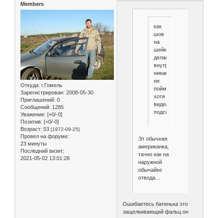
Members
как
шов
на
шейке
делаеться
внутри
никак
не
Откуда:
г.Гомель
пойму
Зарегистрирован
: 2008-05-30
хотя
Приглашений:
0
видел
Сообщений:
1285
подскажите
Уважение:
[+0/-0]
Позитив:
[+0/-0]
Возраст:
53
[1972-09-25]
Провел на форуме:
Эт обычная
23 минуты
американка,
Последний визит:
тачно как на
2021-05-02 13:01:28
наружной
обычайке
отвода...
Ошибаетесь батенька это
защелкивающий фальц он