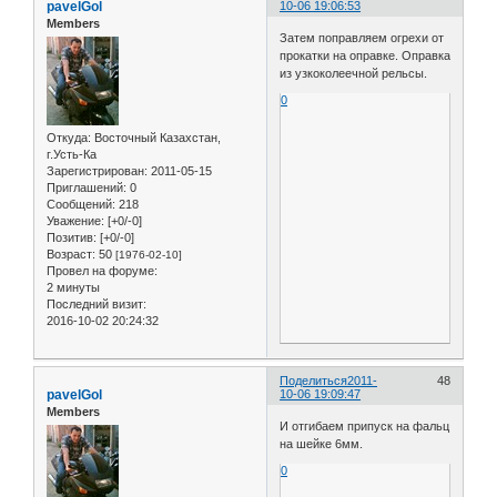
pavelGol
10-06 19:06:53
Members
Затем поправляем огрехи от
прокатки на оправке. Оправка
из узкоколеечной рельсы.
0
Откуда:
Восточный Казахстан,
г.Усть-Ка
Зарегистрирован
: 2011-05-15
Приглашений:
0
Сообщений:
218
Уважение:
[+0/-0]
Позитив:
[+0/-0]
Возраст:
50
[1976-02-10]
Провел на форуме:
2 минуты
Последний визит:
2016-10-02 20:24:32
Поделиться
2011-
48
pavelGol
10-06 19:09:47
Members
И отгибаем припуск на фальц
на шейке 6мм.
0