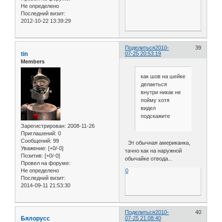
Не определено
Последний визит:
2012-10-22 13:39:29
Поделиться
2010-
39
tin
07-25 20:53:19
Members
как шов на шейке
делаеться
внутри никак не
пойму хотя
видел
подскажите
Зарегистрирован
: 2008-11-26
Приглашений:
0
Сообщений:
99
Эт обычная американка,
Уважение:
[+0/-0]
тачно как на наружной
Позитив:
[+0/-0]
обычайке отвода...
Провел на форуме:
0
Не определено
Последний визит:
2014-09-11 21:53:30
Поделиться
2010-
40
Бялорусс
07-25 21:08:40