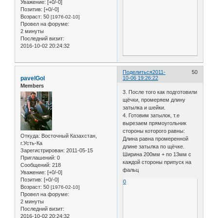
Уважение:
[+0/-0]
Позитив:
[+0/-0]
Возраст:
50
[1976-02-10]
Провел на форуме:
2 минуты
Последний визит:
2016-10-02 20:24:32
Поделиться
2011-
50
pavelGol
10-06 19:26:22
Members
3. После того как подготовили
щёчки, промеряем длину
затылка и шейки.
4. Готовим затылок, т.е
вырезаем прямоугольник
стороны которого равны:
Откуда:
Восточный Казахстан,
Длина равна промеренной
г.Усть-Ка
длине затылка по щёчке.
Зарегистрирован
: 2011-05-15
Ширина 200мм + по 13мм с
Приглашений:
0
каждой стороны припуск на
Сообщений:
218
фальц
Уважение:
[+0/-0]
Позитив:
[+0/-0]
0
Возраст:
50
[1976-02-10]
Провел на форуме:
2 минуты
Последний визит:
2016-10-02 20:24:32