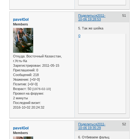
Поделиться
2011-
51
pavelGol
10-06 19:28:53
Members
5. Так же шейка
0
Откуда:
Восточный Казахстан,
г.Усть-Ка
Зарегистрирован
: 2011-05-15
Приглашений:
0
Сообщений:
218
Уважение:
[+0/-0]
Позитив:
[+0/-0]
Возраст:
50
[1976-02-10]
Провел на форуме:
2 минуты
Последний визит:
2016-10-02 20:24:32
Поделиться
2011-
52
pavelGol
10-06 19:35:29
Members
6. Отбиваем фальц