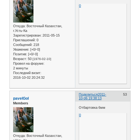
0
Откуда:
Восточный Казахстан,
г.Усть-Ка
Зарегистрирован
: 2011-05-15
Приглашений:
0
Сообщений:
218
Уважение:
[+0/-0]
Позитив:
[+0/-0]
Возраст:
50
[1976-02-10]
Провел на форуме:
2 минуты
Последний визит:
2016-10-02 20:24:32
Поделиться
2011-
53
pavelGol
10-06 19:38:13
Members
Отбартовка 6мм
0
Откуда:
Восточный Казахстан,