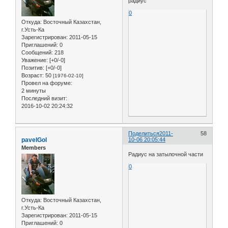
радиус
0
Откуда:
Восточный Казахстан,
г.Усть-Ка
Зарегистрирован
: 2011-05-15
Приглашений:
0
Сообщений:
218
Уважение:
[+0/-0]
Позитив:
[+0/-0]
Возраст:
50
[1976-02-10]
Провел на форуме:
2 минуты
Последний визит:
2016-10-02 20:24:32
Поделиться
2011-
58
pavelGol
10-06 20:05:44
Members
Радиус на затылочной части
0
Откуда:
Восточный Казахстан,
г.Усть-Ка
Зарегистрирован
: 2011-05-15
Приглашений:
0