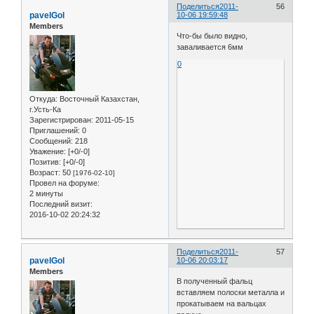
Поделиться
2011-
56
pavelGol
10-06 19:59:48
Members
Что-бы было видно,
заваливается 6мм
0
Откуда:
Восточный Казахстан,
г.Усть-Ка
Зарегистрирован
: 2011-05-15
Приглашений:
0
Сообщений:
218
Уважение:
[+0/-0]
Позитив:
[+0/-0]
Возраст:
50
[1976-02-10]
Провел на форуме:
2 минуты
Последний визит:
2016-10-02 20:24:32
Поделиться
2011-
57
pavelGol
10-06 20:03:17
Members
В полученный фальц
вставляем полоски металла и
прокатываем на вальцах