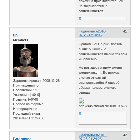
похож но присмотритесь он
не закрывается, а
защелкивается.
0
Поделиться
2010-
41
tin
07-26 17:10:06
Members
Правильно! На рис. постом
выше он конечно
защелкивается имено так там
и написано.
Но вот здесь я вижу имено
амереканку!.... Во всяком
случае эт самый
Зарегистрирован
: 2008-11-26
распространёный способ
Приглашений:
0
сборки прямоугольного
Сообщений:
99
отвода
Уважение:
[+0/-0]
Позитив:
[+0/-0]
Провел на форуме:
Не определено
Последний визит:
0
2014-09-11 21:53:30
Поделиться
2010-
42
Бялорусс
07-26 21:24:23