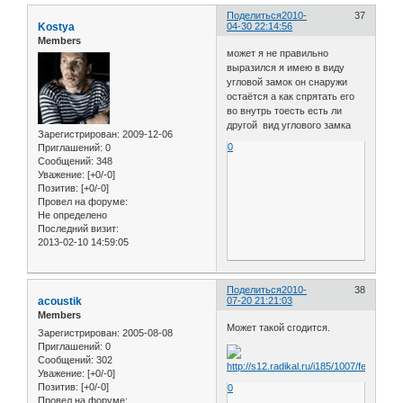
Поделиться
2010-
37
Kostya
04-30 22:14:56
Members
может я не правильно
выразился я имею в виду
угловой замок он снаружи
остаётся а как спрятать его
во внутрь тоесть есть ли
другой вид углового замка
Зарегистрирован
: 2009-12-06
0
Приглашений:
0
Сообщений:
348
Уважение:
[+0/-0]
Позитив:
[+0/-0]
Провел на форуме:
Не определено
Последний визит:
2013-02-10 14:59:05
Поделиться
2010-
38
acoustik
07-20 21:21:03
Members
Может такой сгодится.
Зарегистрирован
: 2005-08-08
Приглашений:
0
Сообщений:
302
Уважение:
[+0/-0]
Позитив:
[+0/-0]
0
Провел на форуме: