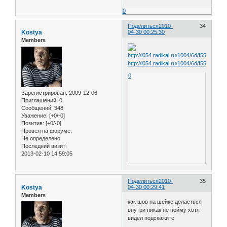
0
Поделиться
2010-
34
Kostya
04-30 00:25:30
Members
http://i054.radikal.ru/1004/6d/f55f802932
0
Зарегистрирован
: 2009-12-06
Приглашений:
0
Сообщений:
348
Уважение:
[+0/-0]
Позитив:
[+0/-0]
Провел на форуме:
Не определено
Последний визит:
2013-02-10 14:59:05
Поделиться
2010-
35
Kostya
04-30 00:29:41
Members
как шов на шейке делаеться
внутри никак не пойму хотя
видел подскажите