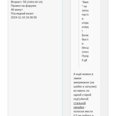
Возраст:
56
"Американку
[1969-08-18]
Провел на форуме:
" на
48 минут
затылочной
Последний визит:
части
2019-11-10 16:36:55
я
открываю
отверткой
!
Более
быстрый
и
бесшумный
способ!
Попробуйте!
5.gif
А ещё можно в
замки
американок (на
шейке и затылке)
вставить по
одной старой
под"убитой
стальной
линейке
-
полоски жести
0,5 не пойдут и