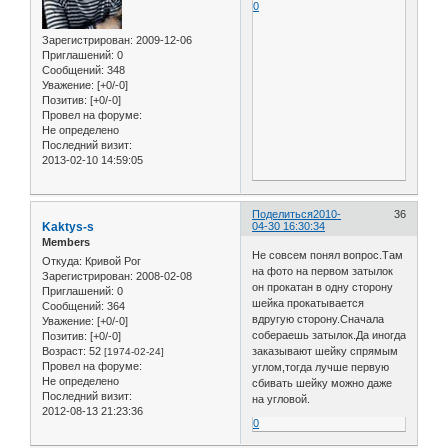
0
Зарегистрирован
: 2009-12-06
Приглашений:
0
Сообщений:
348
Уважение:
[+0/-0]
Позитив:
[+0/-0]
Провел на форуме:
Не определено
Последний визит:
2013-02-10 14:59:05
Поделиться
2010-
36
Kaktys-s
04-30 16:30:34
Members
Не совсем понял вопрос.Там
Откуда:
Кривой Рог
на фото на первом затылок
Зарегистрирован
: 2008-02-08
он прокатан в одну сторону
Приглашений:
0
шейка прокатывается
Сообщений:
364
вдругую сторону.Сначала
Уважение:
[+0/-0]
собераешь затылок.Да иногда
Позитив:
[+0/-0]
Возраст:
52
заказывают шейку спрямым
[1974-02-24]
Провел на форуме:
углом,тогда лучше первую
Не определено
сбивать шейку можно даже
Последний визит:
на угловой.
2012-08-13 21:23:36
0