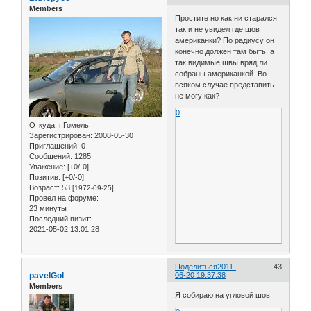
Members
Простите но как ни старался
так и не увидел где шов
американки? По радиусу он
конечно должен там быть, а
так видимые швы вряд ли
собраны американкой. Во
всяком случае представить
не могу как?
0
Откуда:
г.Гомель
Зарегистрирован
: 2008-05-30
Приглашений:
0
Сообщений:
1285
Уважение:
[+0/-0]
Позитив:
[+0/-0]
Возраст:
53
[1972-09-25]
Провел на форуме:
23 минуты
Последний визит:
2021-05-02 13:01:28
Поделиться
2011-
43
pavelGol
06-20 19:37:38
Members
Я собираю на угловой шов