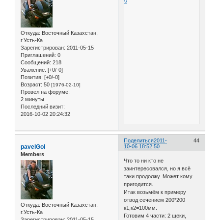
0
Откуда:
Восточный Казахстан,
г.Усть-Ка
Зарегистрирован
: 2011-05-15
Приглашений:
0
Сообщений:
218
Уважение:
[+0/-0]
Позитив:
[+0/-0]
Возраст:
50
[1976-02-10]
Провел на форуме:
2 минуты
Последний визит:
2016-10-02 20:24:32
Поделиться
2011-
44
pavelGol
10-06 18:52:50
Members
Что то ни кто не
заинтересовался, но я всё
таки продолжу. Может кому
пригодится.
Итак возьмём к примеру
отвод сечением 200*200
Откуда:
Восточный Казахстан,
к1,к2=100мм.
г.Усть-Ка
Готовим 4 части: 2 щеки,
Зарегистрирован
: 2011-05-15