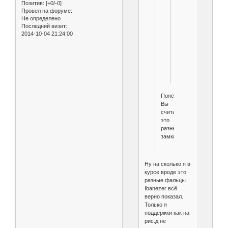
мне
Позитив:
[+0/-0]
Провел на форуме:
не
Не определено
нравится
Последний визит:
по
2014-10-04 21:24:00
этому
и
собираю
на
угловой.
Поясните?
Вы
считаете
это
разные
замки?
Ну на сколько я в
курсе вроде это
разные фальцы.
Ibanezer всё
верно показал.
Только я
поддержки как на
рис.д не