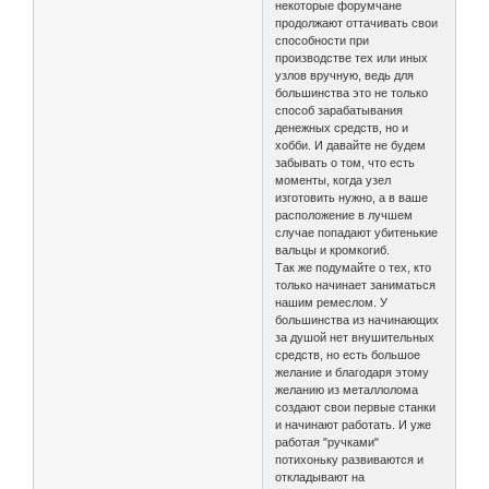
некоторые форумчане
продолжают оттачивать свои
способности при
производстве тех или иных
узлов вручную, ведь для
большинства это не только
способ зарабатывания
денежных средств, но и
хобби. И давайте не будем
забывать о том, что есть
моменты, когда узел
изготовить нужно, а в ваше
расположение в лучшем
случае попадают убитенькие
вальцы и кромкогиб.
Так же подумайте о тех, кто
только начинает заниматься
нашим ремеслом. У
большинства из начинающих
за душой нет внушительных
средств, но есть большое
желание и благодаря этому
желанию из металлолома
создают свои первые станки
и начинают работать. И уже
работая "ручками"
потихоньку развиваются и
откладывают на