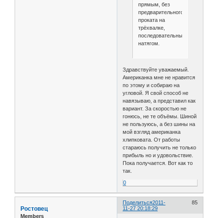
прямым, без
предварительного
проката на
трёхвалке,
последовательным
натягом.
Здравствуйте уважаемый.
Американка мне не нравится
по этому и собираю на
угловой. Я свой способ не
навязываю, а представил как
вариант. За скоростью не
гонюсь, не те объёмы. Шиной
не пользуюсь, а без шины на
мой взгляд американка
хлипковата. От работы
стараюсь получить не только
прибыль но и удовольствие.
Пока получается. Вот как то
так.
0
Поделиться
2011-
85
Ростовец
11-27 20:18:29
Members