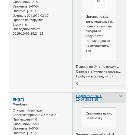
так
Сообщений:
218
Уважение:
[+0/-0]
Позитив:
[+0/-0]
Возраст:
50
[1976-02-10]
Интересно как
Провел на форуме:
заваливаешь, так
2 минуты
ровно. У меня не
Последний визит:
аккуратно
2016-10-02 20:24:32
получается,
потому и делаю
на американке.
2.gif
Главное не бить по воздуху.
Сваливать нужно на оправку.
Пробуй и всё получится.
0
Поделиться
2011-
67
EK(LT)
10-07 20:31:18
Members
Откуда:
г.Клайпеда
Сваливать нужно
Зарегистрирован
: 2005-08-21
на оправку.
Приглашений:
0
Сообщений:
2221
Уважение:
[+0/-0]
Позитив:
[+0/-0]
Знатная оправка! appl.gif