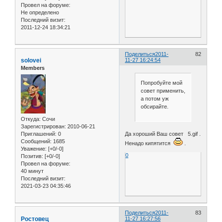
Провел на форуме:
Не определено
Последний визит:
2011-12-24 18:34:21
Поделиться
2011-
82
solovei
11-27 16:24:54
Members
Попробуйте мой
совет применить,
а потом уж
обсирайте.
Откуда:
Сочи
Зарегистрирован
: 2010-06-21
Да хороший Ваш совет 5.gif .
Приглашений:
0
Сообщений:
1685
Ненадо кипятится
.
Уважение:
[+0/-0]
0
Позитив:
[+0/-0]
Провел на форуме:
40 минут
Последний визит:
2021-03-23 04:35:46
Поделиться
2011-
83
Ростовец
11-27 16:27:56