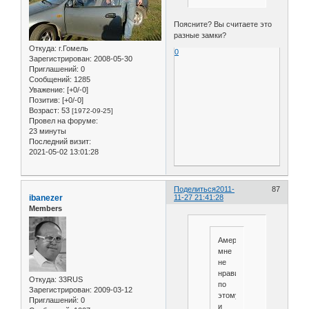
Поясните? Вы считаете это
разные замки?
Откуда:
г.Гомель
0
Зарегистрирован
: 2008-05-30
Приглашений:
0
Сообщений:
1285
Уважение:
[+0/-0]
Позитив:
[+0/-0]
Возраст:
53
[1972-09-25]
Провел на форуме:
23 минуты
Последний визит:
2021-05-02 13:01:28
Поделиться
2011-
87
ibanezer
11-27 21:41:28
Members
Американка
мне
не
нравится
Откуда:
33RUS
по
Зарегистрирован
: 2009-03-12
этому
Приглашений:
0
и