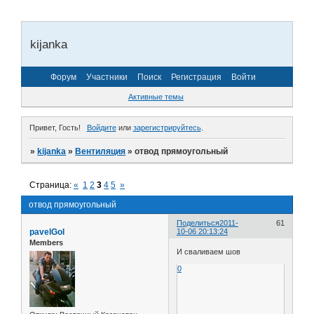
kijanka
Форум
Участники
Поиск
Регистрация
Войти
Активные темы
Привет, Гость!
Войдите
или
зарегистрируйтесь
.
»
kijanka
»
Вентиляция
»
отвод прямоугольный
Страница:
«
1
2
3
4
5
»
отвод прямоугольный
Поделиться
2011-
61
pavelGol
10-06 20:13:24
Members
И сваливаем шов
0