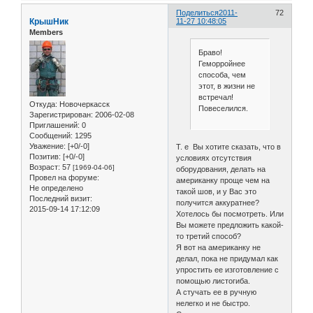
Поделиться
2011-
72
КрышНик
11-27 10:48:05
Members
Браво!
Геморройнее
способа, чем
этот, в жизни не
встречал!
Откуда:
Новочеркасск
Повеселился.
Зарегистрирован
: 2006-02-08
Приглашений:
0
Сообщений:
1295
Уважение:
[+0/-0]
Т. е Вы хотите сказать, что в
Позитив:
[+0/-0]
условиях отсутствия
Возраст:
57
[1969-04-06]
оборудования, делать на
Провел на форуме:
американку проще чем на
Не определено
такой шов, и у Вас это
Последний визит:
получится аккуратнее?
2015-09-14 17:12:09
Хотелось бы посмотреть. Или
Вы можете предложить какой-
то третий способ?
Я вот на американку не
делал, пока не придумал как
упростить ее изготовление с
помощью листогиба.
А стучать ее в ручную
нелегко и не быстро.