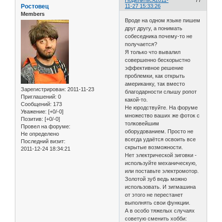
Ростовец
11-27 15:33:26
Members
Вроде на одном языке пишем
друг другу, а понимать
собеседника почему-то не
получается?
Я только что вывалил
совершенно бескорыстно
эффективное решение
проблемки, как открыть
американку, так вместо
Зарегистрирован
: 2011-11-23
благодарности слышу ропот
Приглашений:
0
какой-то.
Сообщений:
173
Не юродствуйте. На форуме
Уважение:
[+0/-0]
множество ваших же фоток с
Позитив:
[+0/-0]
толковейшим
Провел на форуме:
оборудованием. Просто не
Не определено
всегда удаётся освоить все
Последний визит:
скрытые возможности.
2011-12-24 18:34:21
Нет электрической зиговки -
используйте механическую,
или поставьте электромотор.
Золотой зуб ведь можно
использовать. И зигмашина
от этого не перестанет
выполнять свои функции.
А в особо тяжелых случаях
советую сменить хобби: