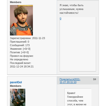
Members
Я знаю, чтобы быть
услышаным, нужна
настойчивость!
0
Зарегистрирован
: 2011-11-23
Приглашений:
0
Сообщений:
173
Уважение:
[+0/-0]
Позитив:
[+0/-0]
Провел на форуме:
Не определено
Последний визит:
2011-12-24 18:34:21
Поделиться
2011-
84
pavelGol
11-27 20:11:10
Members
Браво!
Геморройнее
способа, чем
этот, в жизни не