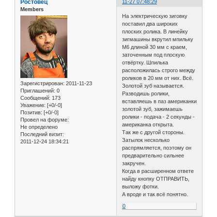
Ростовец
11-27 07:48:29
Members
На электрическую зиговку
поставил два широких
плоских ролика. В линейку
зигмашины вкрутил мпильку
М6 длиной 30 мм с краем,
заточенным под плоскую
отвёртку. Шпилька
расположилась строго между
роликов в 20 мм от них. Всё.
Зарегистрирован
: 2011-11-23
Золотой зуб называется.
Приглашений:
0
Разводишь ролики,
Сообщений:
173
вставляешь в паз американки
Уважение:
[+0/-0]
золотой зуб, зажимаешь
Позитив:
[+0/-0]
ролики - подача - 2 секунды -
Провел на форуме:
американка открыта.
Не определено
Так же с другой стороны.
Последний визит:
Затылок несколько
2011-12-24 18:34:21
распрямляется, поэтому он
предварительно сильнее
закручен.
Когда в расширенном ответе
найду кнопку ОТПРАВИТЬ,
выложу фотки.
А вроде и так всё понятно.
0