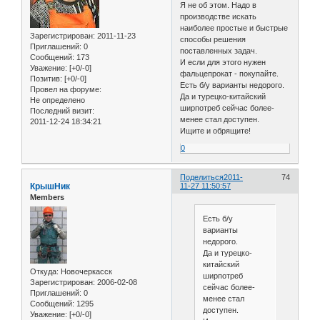
Я не об этом. Надо в
производстве искать
наиболее простые и быстрые
Зарегистрирован
: 2011-11-23
способы решения
Приглашений:
0
поставленных задач.
Сообщений:
173
И если для этого нужен
Уважение:
[+0/-0]
фальцепрокат - покупайте.
Позитив:
[+0/-0]
Есть б/у варианты недорого.
Провел на форуме:
Да и турецко-китайский
Не определено
ширпотреб сейчас более-
Последний визит:
менее стал доступен.
2011-12-24 18:34:21
Ищите и обрящите!
0
Поделиться
2011-
74
КрышНик
11-27 11:50:57
Members
Есть б/у
варианты
недорого.
Да и турецко-
китайский
Откуда:
Новочеркасск
ширпотреб
Зарегистрирован
: 2006-02-08
сейчас более-
Приглашений:
0
менее стал
Сообщений:
1295
доступен.
Уважение:
[+0/-0]