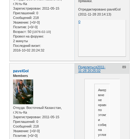
прямики.
г.Усть-Ка
Зарегистрирован
: 2011-05-15
Отредактировано pavelGol
Приглашений:
0
(2011-11-28 20:14:13)
Сообщений:
218
0
Уважение:
[+0/-0]
Позитив:
[+0/-0]
Возраст:
50
[1976-02-10]
Провел на форуме:
2 минуты
Последний визит:
2016-10-02 20:24:32
Поделиться
2011-
89
pavelGol
11-28 20:25:02
Members
Американка
мне
не
нравится
Откуда:
Восточный Казахстан,
по
г.Усть-Ка
этому
Зарегистрирован
: 2011-05-15
и
Приглашений:
0
собираю
Сообщений:
218
на
Уважение:
[+0/-0]
угловой.
Позитив:
[+0/-0]