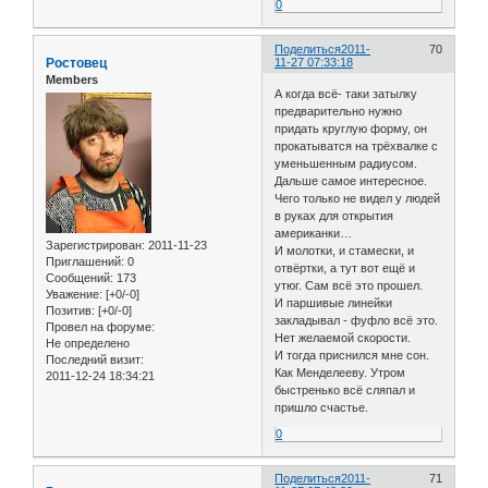
0
Поделиться
2011-
70
Ростовец
11-27 07:33:18
Members
А когда всё- таки затылку
предварительно нужно
придать круглую форму, он
прокатыватся на трёхвалке с
уменьшенным радиусом.
Дальше самое интересное.
Чего только не видел у людей
в руках для открытия
американки…
Зарегистрирован
: 2011-11-23
И молотки, и стамески, и
Приглашений:
0
отвёртки, а тут вот ещё и
Сообщений:
173
утюг. Сам всё это прошел.
Уважение:
[+0/-0]
И паршивые линейки
Позитив:
[+0/-0]
закладывал - фуфло всё это.
Провел на форуме:
Нет желаемой скорости.
Не определено
И тогда приснился мне сон.
Последний визит:
Как Менделееву. Утром
2011-12-24 18:34:21
быстренько всё сляпал и
пришло счастье.
0
Поделиться
2011-
71