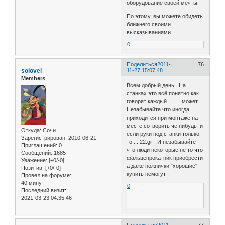
оборудование своей мечты.
По этому, вы можете обидеть
ближнего своими
высказываниями.
0
Поделиться
2011-
76
solovei
11-27 15:07:48
Members
Всем добрый день . На
станках это всё понятно как
говорят каждый ........ может .
Незабывайте что иногда
приходится при монтаже на
месте сотворить чё нибудь и
Откуда:
Сочи
если руки под станки только
Зарегистрирован
: 2010-06-21
то ... 22.gif . И незабывайте
Приглашений:
0
что люди некоторые не то что
Сообщений:
1685
фальцепрокатник приобрести
Уважение:
[+0/-0]
а даже ножнички "хорошие"
Позитив:
[+0/-0]
купить немогут .
Провел на форуме:
40 минут
0
Последний визит:
2021-03-23 04:35:46
Поделиться
2011-
77