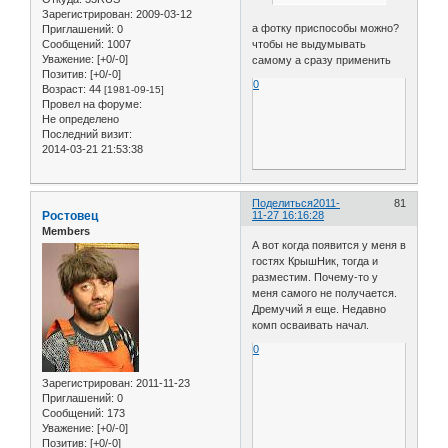
Зарегистрирован
: 2009-03-12
а фотку приспособы можно?
Приглашений:
0
чтобы не выдумывать
Сообщений:
1007
Уважение:
[+0/-0]
самому а сразу применить
Позитив:
[+0/-0]
0
Возраст:
44
[1981-09-15]
Провел на форуме:
Не определено
Последний визит:
2014-03-21 21:53:38
Поделиться
2011-
81
Ростовец
11-27 16:16:28
Members
А вот когда появится у меня в
гостях КрышНик, тогда и
разместим. Почему-то у
меня самого не получается.
Дремучий я еще. Недавно
комп осваивать начал.
0
Зарегистрирован
: 2011-11-23
Приглашений:
0
Сообщений:
173
Уважение:
[+0/-0]
Позитив:
[+0/-0]