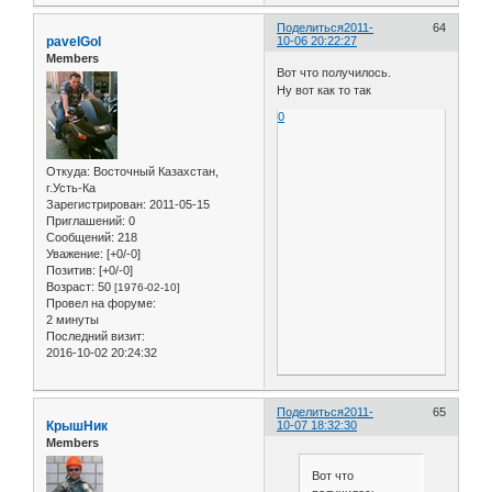
Поделиться
2011-
64
pavelGol
10-06 20:22:27
Members
Вот что получилось.
Ну вот как то так
0
Откуда:
Восточный Казахстан,
г.Усть-Ка
Зарегистрирован
: 2011-05-15
Приглашений:
0
Сообщений:
218
Уважение:
[+0/-0]
Позитив:
[+0/-0]
Возраст:
50
[1976-02-10]
Провел на форуме:
2 минуты
Последний визит:
2016-10-02 20:24:32
Поделиться
2011-
65
КрышНик
10-07 18:32:30
Members
Вот что