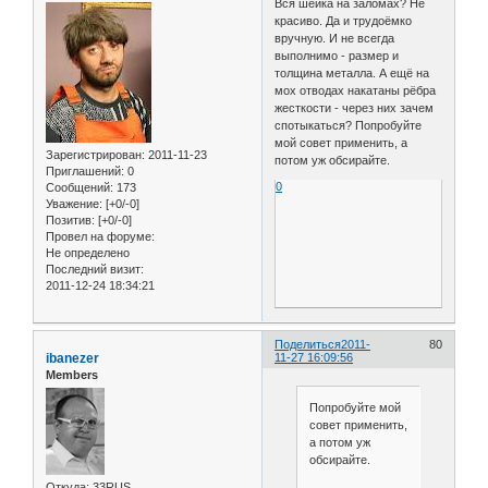
Вся шейка на заломах? Не
красиво. Да и трудоёмко
вручную. И не всегда
выполнимо - размер и
толщина металла. А ещё на
мох отводах накатаны рёбра
жесткости - через них зачем
спотыкаться? Попробуйте
мой совет применить, а
Зарегистрирован
: 2011-11-23
потом уж обсирайте.
Приглашений:
0
0
Сообщений:
173
Уважение:
[+0/-0]
Позитив:
[+0/-0]
Провел на форуме:
Не определено
Последний визит:
2011-12-24 18:34:21
Поделиться
2011-
80
ibanezer
11-27 16:09:56
Members
Попробуйте мой
совет применить,
а потом уж
обсирайте.
Откуда:
33RUS