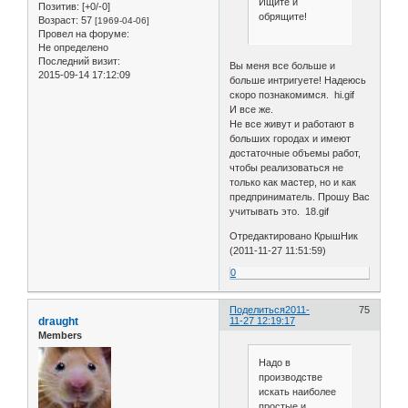
Ищите и
Позитив:
[+0/-0]
обрящите!
Возраст:
57
[1969-04-06]
Провел на форуме:
Не определено
Последний визит:
Вы меня все больше и
2015-09-14 17:12:09
больше интригуете! Надеюсь
скоро познакомимся. hi.gif
И все же.
Не все живут и работают в
больших городах и имеют
достаточные объемы работ,
чтобы реализоваться не
только как мастер, но и как
предприниматель. Прошу Вас
учитывать это. 18.gif
Отредактировано КрышНик
(2011-11-27 11:51:59)
0
Поделиться
2011-
75
draught
11-27 12:19:17
Members
Надо в
производстве
искать наиболее
простые и