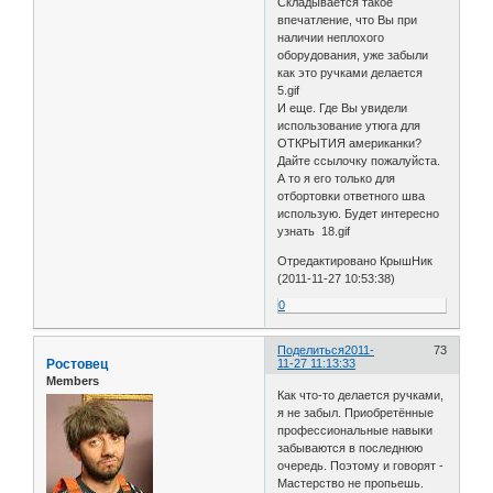
Складывается такое
впечатление, что Вы при
наличии неплохого
оборудования, уже забыли
как это ручками делается
5.gif
И еще. Где Вы увидели
использование утюга для
ОТКРЫТИЯ американки?
Дайте ссылочку пожалуйста.
А то я его только для
отбортовки ответного шва
использую. Будет интересно
узнать 18.gif
Отредактировано КрышНик
(2011-11-27 10:53:38)
0
Поделиться
2011-
73
Ростовец
11-27 11:13:33
Members
Как что-то делается ручками,
я не забыл. Приобретённые
профессиональные навыки
забываются в последнюю
очередь. Поэтому и говорят -
Мастерство не пропьешь.