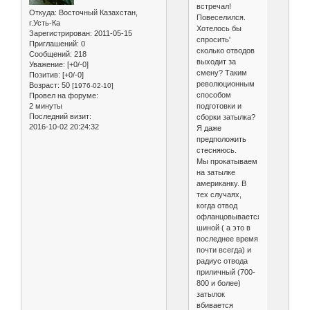
встречал!
Откуда:
Восточный Казахстан,
Повеселился.
г.Усть-Ка
Хотелось бы
Зарегистрирован
: 2011-05-15
спросить'
Приглашений:
0
сколько отводов
Сообщений:
218
выходит за
Уважение:
[+0/-0]
смену? Таким
Позитив:
[+0/-0]
революционным
Возраст:
50
[1976-02-10]
способом
Провел на форуме:
подготовки и
2 минуты
Последний визит:
сборки затылка?
2016-10-02 20:24:32
Я даже
предположить
стесняюсь.
Мы прокатываем
на затылке
американку. В
тех случаях,
когда отвод
офланцовывается
шиной ( а это в
последнее время
почти всегда) и
радиус отвода
приличный (700-
800 и более)
затылок
вбивается