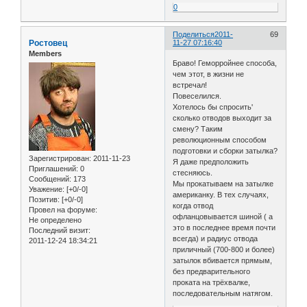
0
Поделиться
2011-
69
Ростовец
11-27 07:16:40
Members
Браво! Геморройнее способа,
чем этот, в жизни не
встречал!
Повеселился.
Хотелось бы спросить'
сколько отводов выходит за
смену? Таким
революционным способом
подготовки и сборки затылка?
Зарегистрирован
: 2011-11-23
Я даже предположить
Приглашений:
0
стесняюсь.
Сообщений:
173
Мы прокатываем на затылке
Уважение:
[+0/-0]
американку. В тех случаях,
Позитив:
[+0/-0]
когда отвод
Провел на форуме:
офланцовывается шиной ( а
Не определено
это в последнее время почти
Последний визит:
всегда) и радиус отвода
2011-12-24 18:34:21
приличный (700-800 и более)
затылок вбивается прямым,
без предварительного
проката на трёхвалке,
последовательным натягом.