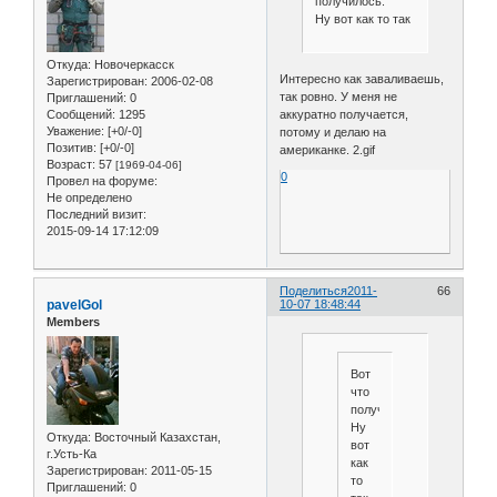
получилось.
Ну вот как то так
Откуда:
Новочеркасск
Интересно как заваливаешь,
Зарегистрирован
: 2006-02-08
так ровно. У меня не
Приглашений:
0
аккуратно получается,
Сообщений:
1295
Уважение:
[+0/-0]
потому и делаю на
Позитив:
[+0/-0]
американке. 2.gif
Возраст:
57
[1969-04-06]
0
Провел на форуме:
Не определено
Последний визит:
2015-09-14 17:12:09
Поделиться
2011-
66
pavelGol
10-07 18:48:44
Members
Вот
что
получилось.
Ну
Откуда:
Восточный Казахстан,
вот
г.Усть-Ка
как
Зарегистрирован
: 2011-05-15
то
Приглашений:
0