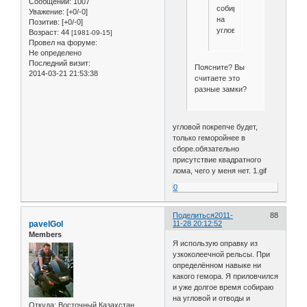
Сообщений:
1007
собираю
Уважение:
[+0/-0]
на
Позитив:
[+0/-0]
угловой.
Возраст:
44
[1981-09-15]
Провел на форуме:
Не определено
Последний визит:
Поясните? Вы
2014-03-21 21:53:38
считаете это
разные замки?
угловой покрепче будет,
только геморойнее в
сборе.обязательно
присутствие квадратного
лома, чего у меня нет. 1.gif
0
Поделиться
2011-
88
pavelGol
11-28 20:12:52
Members
Я использую оправку из
узкоколеечной рельсы. При
определённом навыке ни
какого гемора. Я приловчился
и уже долгое время собираю
на угловой и отводы и
Откуда:
Восточный Казахстан,