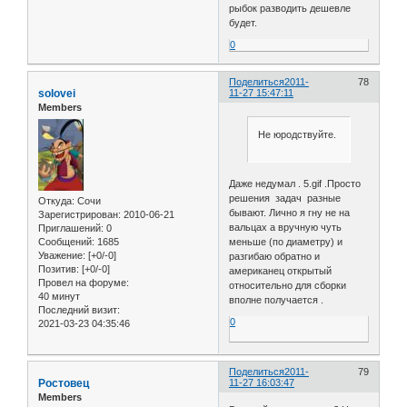
рыбок разводить дешевле
будет.
0
Поделиться
2011-
78
solovei
11-27 15:47:11
Members
Не юродствуйте.
Даже недумал . 5.gif .Просто
решения задач разные
Откуда:
Сочи
бывают. Лично я гну не на
Зарегистрирован
: 2010-06-21
вальцах а вручную чуть
Приглашений:
0
Сообщений:
1685
меньше (по диаметру) и
Уважение:
[+0/-0]
разгибаю обратно и
Позитив:
[+0/-0]
американец открытый
Провел на форуме:
относительно для сборки
40 минут
вполне получается .
Последний визит:
0
2021-03-23 04:35:46
Поделиться
2011-
79
Ростовец
11-27 16:03:47
Members