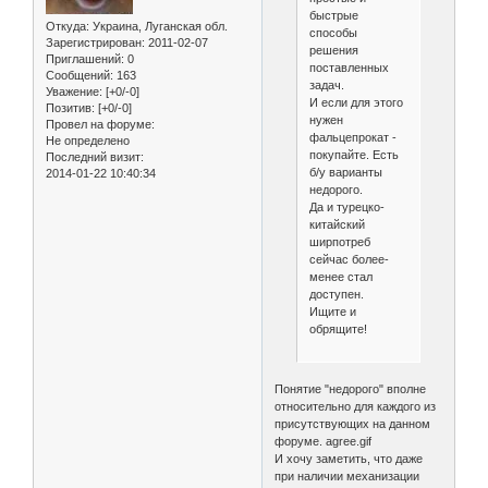
быстрые
Откуда:
Украина, Луганская обл.
способы
Зарегистрирован
: 2011-02-07
решения
Приглашений:
0
поставленных
Сообщений:
163
задач.
Уважение:
[+0/-0]
И если для этого
Позитив:
[+0/-0]
нужен
Провел на форуме:
фальцепрокат -
Не определено
покупайте. Есть
Последний визит:
б/у варианты
2014-01-22 10:40:34
недорого.
Да и турецко-
китайский
ширпотреб
сейчас более-
менее стал
доступен.
Ищите и
обрящите!
Понятие "недорого" вполне
относительно для каждого из
присутствующих на данном
форуме. agree.gif
И хочу заметить, что даже
при наличии механизации