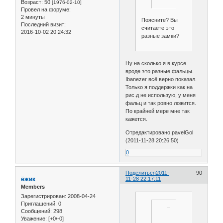
Возраст:
50
[1976-02-10]
Провел на форуме:
2 минуты
Поясните? Вы
Последний визит:
считаете это
2016-10-02 20:24:32
разные замки?
Ну на сколько я в курсе
вроде это разные фальцы.
Ibanezer всё верно показал.
Только я поддержки как на
рис.д не использую, у меня
фальц и так ровно ложится.
По крайней мере мне так
кажется.
Отредактировано pavelGol
(2011-11-28 20:26:50)
0
Поделиться
2011-
90
ёжик
11-28 22:17:11
Members
Зарегистрирован
: 2008-04-24
Приглашений:
0
Сообщений:
298
Американка
Уважение:
[+0/-0]