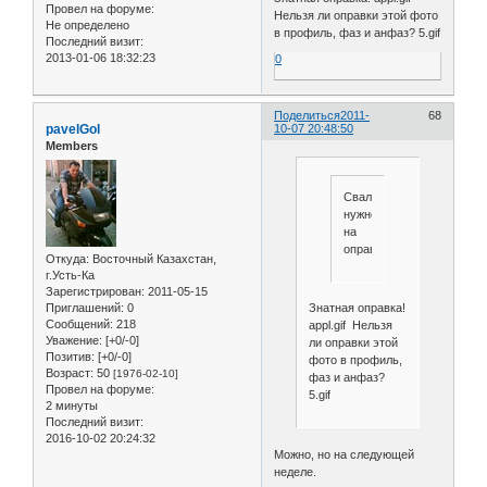
Провел на форуме:
Нельзя ли оправки этой фото
Не определено
в профиль, фаз и анфаз? 5.gif
Последний визит:
2013-01-06 18:32:23
0
Поделиться
2011-
68
pavelGol
10-07 20:48:50
Members
Сваливать
нужно
на
оправку.
Откуда:
Восточный Казахстан,
г.Усть-Ка
Зарегистрирован
: 2011-05-15
Приглашений:
0
Знатная оправка!
Сообщений:
218
appl.gif Нельзя
Уважение:
[+0/-0]
ли оправки этой
Позитив:
[+0/-0]
фото в профиль,
Возраст:
50
[1976-02-10]
фаз и анфаз?
Провел на форуме:
5.gif
2 минуты
Последний визит:
2016-10-02 20:24:32
Можно, но на следующей
неделе.