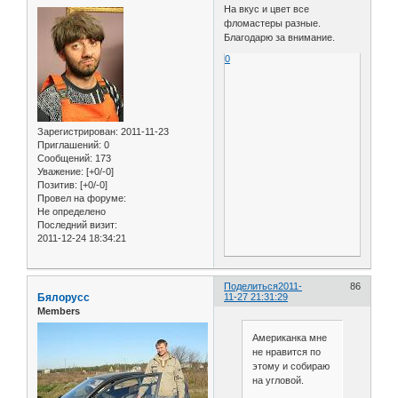
На вкус и цвет все
фломастеры разные.
Благодарю за внимание.
0
Зарегистрирован
: 2011-11-23
Приглашений:
0
Сообщений:
173
Уважение:
[+0/-0]
Позитив:
[+0/-0]
Провел на форуме:
Не определено
Последний визит:
2011-12-24 18:34:21
Поделиться
2011-
86
Бялорусс
11-27 21:31:29
Members
Американка мне
не нравится по
этому и собираю
на угловой.