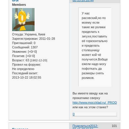
orol
02-15 20:10:44
Members
У нас
расовский,но по
моему если
такие же ролики
приделать к
Откуда:
Украина, Киев
зигухе,поставить
Зарегистрирован
: 2011-01-28
её горизонтально
Приглашений:
0
и приделать
Сообщений:
1307
столешницу
Уважение:
[+0/-0]
может кой чё
Позитив:
[+0/-0]
получится.Вобщем
Возраст:
63
[1962-12-20]
ежели надо могу
Провел на форуме:
пофоткать да
Не определено
размеры снять
Последний визит:
2013-10-22 18:02:55
роликов.
Вы имеете ввиду как на
прокатнике сверху
http://www.moccklad.ru/_PRODUCTP
или как на этом станке?
0
Поделиться
2012-
101