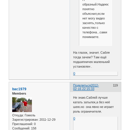
образный.Надеюсь
понятно
объяснил,если
нет могу видео
заснять,только
качество с
телефона...сами
понимаете.
На глазок, значит. Сабля
тогда зачем? Там ещё
подшипничек маленький
установлен .
0
Поделиться
2012-
119
bac1979
02-16 22:15:33
Members
Не знаю.Саблей лучше
катать затылок,а без неё
шею.но она явно не играет
роль ограничителя.
Откуда:
Гомель
0
Зарегистрирован
: 2011-12-29
Приглашений:
0
Сообщений:
158