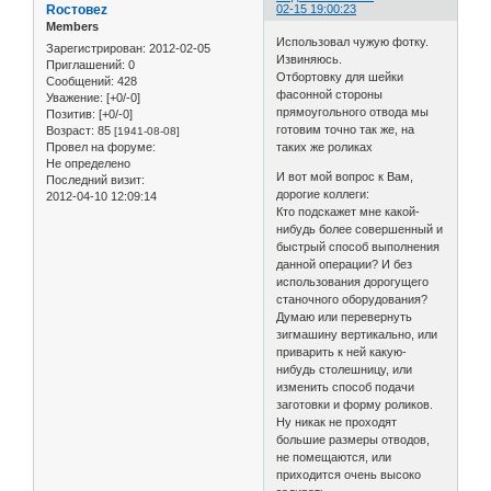
Roстовеz
02-15 19:00:23
Members
Использовал чужую фотку.
Зарегистрирован
: 2012-02-05
Извиняюсь.
Приглашений:
0
Отбортовку для шейки
Сообщений:
428
фасонной стороны
Уважение:
[+0/-0]
прямоугольного отвода мы
Позитив:
[+0/-0]
готовим точно так же, на
Возраст:
85
[1941-08-08]
Провел на форуме:
таких же роликах
Не определено
И вот мой вопрос к Вам,
Последний визит:
дорогие коллеги:
2012-04-10 12:09:14
Кто подскажет мне какой-
нибудь более совершенный и
быстрый способ выполнения
данной операции? И без
использования дорогущего
станочного оборудования?
Думаю или перевернуть
зигмашину вертикально, или
приварить к ней какую-
нибудь столешницу, или
изменить способ подачи
заготовки и форму роликов.
Ну никак не проходят
большие размеры отводов,
не помещаются, или
приходится очень высоко