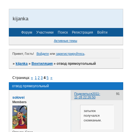
kijanka
Форум
Участники
Поиск
Регистрация
Войти
Активные темы
Привет, Гость!
Войдите
или
зарегистрируйтесь
.
»
kijanka
»
Вентиляция
»
отвод прямоугольный
Страница:
«
1
2
3
4
5
»
отвод прямоугольный
Поделиться
2011-
91
solovei
11-28 22:26:50
Members
затылок
получался
скомканым.