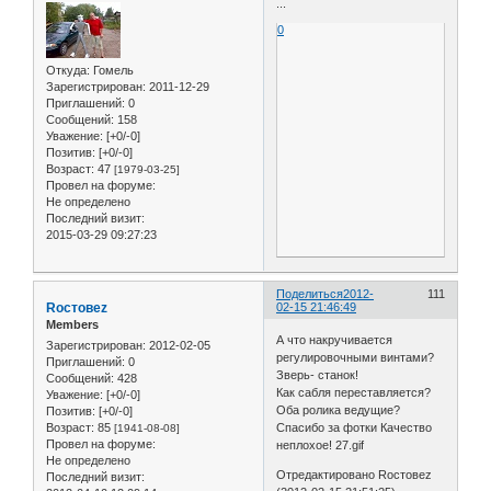
...
0
Откуда:
Гомель
Зарегистрирован
: 2011-12-29
Приглашений:
0
Сообщений:
158
Уважение:
[+0/-0]
Позитив:
[+0/-0]
Возраст:
47
[1979-03-25]
Провел на форуме:
Не определено
Последний визит:
2015-03-29 09:27:23
Поделиться
2012-
111
Roстовеz
02-15 21:46:49
Members
А что накручивается
Зарегистрирован
: 2012-02-05
регулировочными винтами?
Приглашений:
0
Зверь- станок!
Сообщений:
428
Как сабля переставляется?
Уважение:
[+0/-0]
Оба ролика ведущие?
Позитив:
[+0/-0]
Спасибо за фотки Качество
Возраст:
85
[1941-08-08]
Провел на форуме:
неплохое! 27.gif
Не определено
Отредактировано Roстовеz
Последний визит: