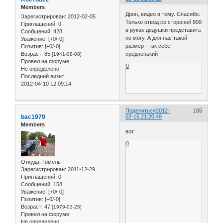
Members
Дрон, видео в тему. Спасибо.
Зарегистрирован
: 2012-02-05
Только отвод со стороной 800
Приглашений:
0
в руках дедушки представить
Сообщений:
428
не могу. А для нас такой
Уважение:
[+0/-0]
размер - так себе,
Позитив:
[+0/-0]
средненький
Возраст:
85
[1941-08-08]
Провел на форуме:
0
Не определено
Последний визит:
2012-04-10 12:09:14
Поделиться
2012-
105
bac1979
02-15 21:20:49
Members
вот
0
Откуда:
Гомель
Зарегистрирован
: 2011-12-29
Приглашений:
0
Сообщений:
158
Уважение:
[+0/-0]
Позитив:
[+0/-0]
Возраст:
47
[1979-03-25]
Провел на форуме:
Не определено