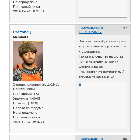
Не определено
Последний визит:
2011-12-24 18:34:21
Поделиться
2011-
97
Ростовец
12-01 14:35:17
Members
Вот золотой зуб, про который
я долго с пеной у рта вам что
-то доказывал.
Такая мелочь, что на фотке
почти не видно, а толку -
Цельный вагон!
Поставьте - не пожалеете. И
зиговка не развалится.
0
Зарегистрирован
: 2011-11-23
Приглашений:
0
Сообщений:
173
Уважение:
[+0/-0]
Позитив:
[+0/-0]
Провел на форуме:
Не определено
Последний визит:
2011-12-24 18:34:21
Поделиться
2012-
98