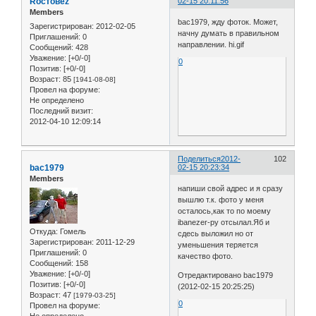
Roстовеz
02-15 20:11:56
Members
bac1979, жду фоток. Может,
Зарегистрирован
: 2012-02-05
начну думать в правильном
Приглашений:
0
направлении. hi.gif
Сообщений:
428
Уважение:
[+0/-0]
0
Позитив:
[+0/-0]
Возраст:
85
[1941-08-08]
Провел на форуме:
Не определено
Последний визит:
2012-04-10 12:09:14
Поделиться
2012-
102
bac1979
02-15 20:23:34
Members
напиши свой адрес и я сразу
вышлю т.к. фото у меня
осталось,как то по моему
ibanezer-ру отсылал.Яб и
Откуда:
Гомель
сдесь выложил но от
Зарегистрирован
: 2011-12-29
уменьшения теряется
Приглашений:
0
качество фото.
Сообщений:
158
Уважение:
[+0/-0]
Отредактировано bac1979
Позитив:
[+0/-0]
(2012-02-15 20:25:25)
Возраст:
47
[1979-03-25]
0
Провел на форуме:
Не определено