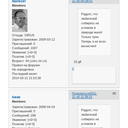
ibanezer
11-30 09:38:01
Members
Радует, что
любителей
собирать на
угловом в
природе мало!
Откуда:
33RUS
Только трое.
Зарегистрирован
: 2009-03-12
Теперь я их всех
Приглашений:
0
вычислил!
Сообщений:
1007
Уважение:
[+0/-0]
Позитив:
[+0/-0]
Возраст:
44
[1981-09-15]
15.gif
Провел на форуме:
0
Не определено
Последний визит:
2014-03-21 21:53:38
Поделиться
2011-
95
ёжик
11-30 11:39:21
Members
Зарегистрирован
: 2008-04-24
Радует, что
Приглашений:
0
любителей
Сообщений:
298
собирать на
Уважение:
[+0/-0]
угловом в
Позитив:
[+0/-0]