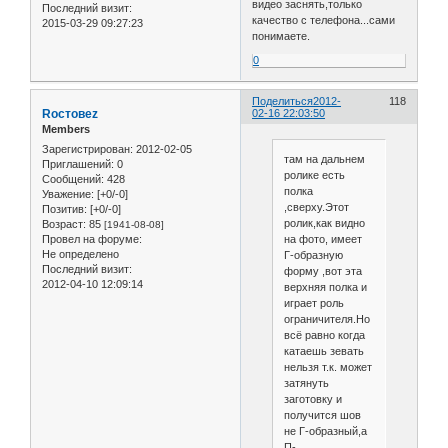
видео заснять,только
Последний визит:
качество с телефона...сами
2015-03-29 09:27:23
понимаете.
0
Поделиться
2012-
118
Roстовеz
02-16 22:03:50
Members
Зарегистрирован
: 2012-02-05
там на дальнем
Приглашений:
0
ролике есть
Сообщений:
428
полка
Уважение:
[+0/-0]
,сверху.Этот
Позитив:
[+0/-0]
ролик,как видно
Возраст:
85
[1941-08-08]
Провел на форуме:
на фото, имеет
Не определено
Г-образную
Последний визит:
форму ,вот эта
2012-04-10 12:09:14
верхняя полка и
играет роль
ограничителя.Но
всё равно когда
катаешь зевать
нельзя т.к. может
затянуть
заготовку и
получится шов
не Г-образный,а
П-