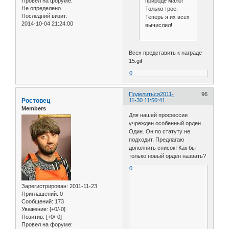
природе мало!
Провел на форуме:
Не определено
Только трое.
Последний визит:
Теперь я их всех
2014-10-04 21:24:00
вычислил!
Всех представить к награде
15.gif
0
Поделиться
2011-
96
Ростовец
11-30 11:50:41
Members
Для нашей профессии
учрежден особенный орден.
Один. Он по статуту не
подходит. Предлагаю
дополнить список! Как бы
только новый орден назвать?
0
Зарегистрирован
: 2011-11-23
Приглашений:
0
Сообщений:
173
Уважение:
[+0/-0]
Позитив:
[+0/-0]
Провел на форуме: