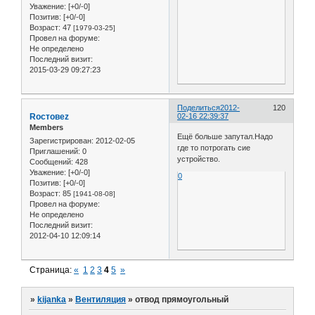
Уважение:
[+0/-0]
Позитив:
[+0/-0]
Возраст:
47
[1979-03-25]
Провел на форуме:
Не определено
Последний визит:
2015-03-29 09:27:23
Поделиться
2012-
120
Roстовеz
02-16 22:39:37
Members
Ещё больше запутал.Надо
Зарегистрирован
: 2012-02-05
где то потрогать сие
Приглашений:
0
устройство.
Сообщений:
428
Уважение:
[+0/-0]
0
Позитив:
[+0/-0]
Возраст:
85
[1941-08-08]
Провел на форуме:
Не определено
Последний визит:
2012-04-10 12:09:14
Страница:
«
1
2
3
4
5
»
»
kijanka
»
Вентиляция
»
отвод прямоугольный