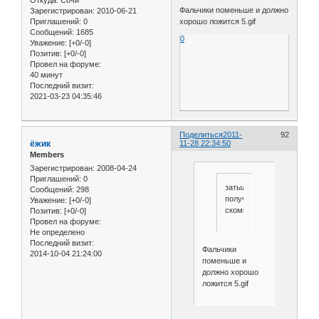
Откуда:
Сочи
Фальчики поменьше и должно
Зарегистрирован
: 2010-06-21
хорошо ложится 5.gif
Приглашений:
0
Сообщений:
1685
0
Уважение:
[+0/-0]
Позитив:
[+0/-0]
Провел на форуме:
40 минут
Последний визит:
2021-03-23 04:35:46
Поделиться
2011-
92
ёжик
11-28 22:34:50
Members
Зарегистрирован
: 2008-04-24
Приглашений:
0
затылок
Сообщений:
298
получался
Уважение:
[+0/-0]
скомканым.
Позитив:
[+0/-0]
Провел на форуме:
Не определено
Последний визит:
Фальчики
2014-10-04 21:24:00
поменьше и
должно хорошо
ложится 5.gif