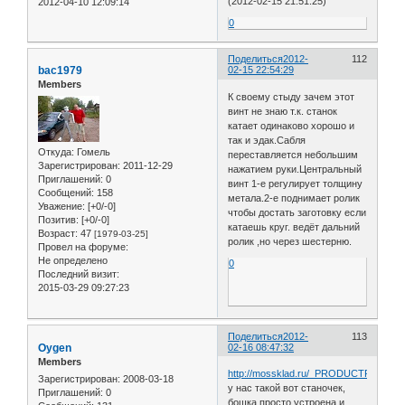
(2012-02-15 21:51:25)
2012-04-10 12:09:14
0
Поделиться
2012-
112
bac1979
02-15 22:54:29
Members
К своему стыду зачем этот
винт не знаю т.к. станок
катает одинаково хорошо и
так и эдак.Сабля
Откуда:
Гомель
переставляется небольшим
Зарегистрирован
: 2011-12-29
нажатием руки.Центральный
Приглашений:
0
винт 1-е регулирует толщину
Сообщений:
158
метала.2-е поднимает ролик
Уважение:
[+0/-0]
чтобы достать заготовку если
Позитив:
[+0/-0]
катаешь круг. ведёт дальний
Возраст:
47
[1979-03-25]
ролик ,но через шестерню.
Провел на форуме:
Не определено
0
Последний визит:
2015-03-29 09:27:23
Поделиться
2012-
113
Oygen
02-16 08:47:32
Members
http://mossklad.ru/_PRODUCTPAGE/10
Зарегистрирован
: 2008-03-18
у нас такой вот станочек,
Приглашений:
0
бошка просто устроена и