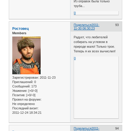
Из оправок была только
труба...
0
Поделиться
2011-
93
Ростовец
11-30 06:30:23
Members
Радует, что любителей
собирать на угловом в
природе мало! Только трое.
Теперь я их всех вычислил!
0
Зарегистрирован
: 2011-11-23
Приглашений:
0
Сообщений:
173
Уважение:
[+0/-0]
Позитив:
[+0/-0]
Провел на форуме:
Не определено
Последний визит:
2011-12-24 18:34:21
Поделиться
2011-
94