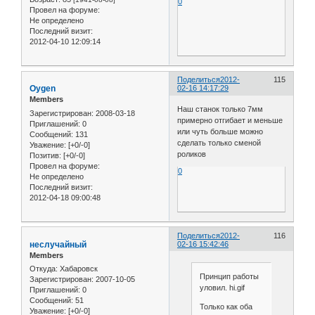
0
Провел на форуме:
Не определено
Последний визит:
2012-04-10 12:09:14
Поделиться
2012-
115
Oygen
02-16 14:17:29
Members
Наш станок только 7мм
Зарегистрирован
: 2008-03-18
примерно отгибает и меньше
Приглашений:
0
или чуть больше можно
Сообщений:
131
сделать только сменой
Уважение:
[+0/-0]
роликов
Позитив:
[+0/-0]
Провел на форуме:
0
Не определено
Последний визит:
2012-04-18 09:00:48
Поделиться
2012-
116
неслучайный
02-16 15:42:46
Members
Откуда:
Хабаровск
Принцип работы
Зарегистрирован
: 2007-10-05
уловил. hi.gif
Приглашений:
0
Сообщений:
51
Только как оба
Уважение:
[+0/-0]