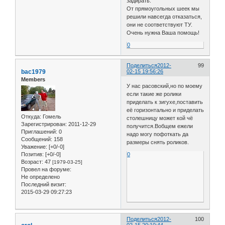
задирать.
От прямоугольных шеек мы
решили навсегда отказаться,
они не соответствуют ТУ.
Очень нужна Ваша помощь!
0
Поделиться
2012-
99
bac1979
02-15 19:56:26
Members
У нас расовский,но по моему
если такие же ролики
приделать к зигухе,поставить
её горизонтально и приделать
Откуда:
Гомель
столешницу может кой чё
Зарегистрирован
: 2011-12-29
получится.Вобщем ежели
Приглашений:
0
надо могу пофоткать да
Сообщений:
158
размеры снять роликов.
Уважение:
[+0/-0]
Позитив:
[+0/-0]
0
Возраст:
47
[1979-03-25]
Провел на форуме:
Не определено
Последний визит:
2015-03-29 09:27:23
Поделиться
2012-
100