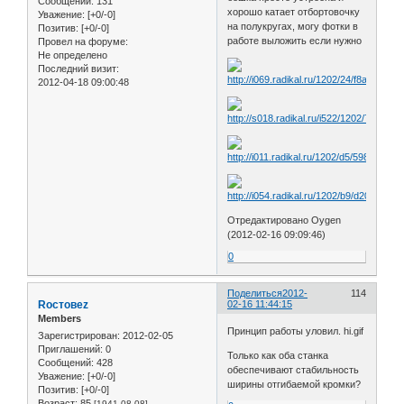
Сообщений:
131
хорошо катает отбортовочку
Уважение:
[+0/-0]
на полукругах, могу фотки в
Позитив:
[+0/-0]
работе выложить если нужно
Провел на форуме:
Не определено
Последний визит:
2012-04-18 09:00:48
Отредактировано Oygen
(2012-02-16 09:09:46)
0
Поделиться
2012-
114
Roстовеz
02-16 11:44:15
Members
Принцип работы уловил. hi.gif
Зарегистрирован
: 2012-02-05
Приглашений:
0
Только как оба станка
Сообщений:
428
обеспечивают стабильность
Уважение:
[+0/-0]
ширины отгибаемой кромки?
Позитив:
[+0/-0]
Возраст:
85
[1941-08-08]