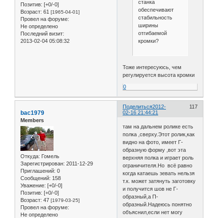
станка
Позитив:
[+0/-0]
обеспечивают
Возраст:
61
[1965-04-01]
стабильность
Провел на форуме:
ширины
Не определено
отгибаемой
Последний визит:
кромки?
2013-02-04 05:08:32
Тоже интересуюсь, чем
регулируется высота кромки
0
Поделиться
2012-
117
bac1979
02-16 21:44:21
Members
там на дальнем ролике есть
полка ,сверху.Этот ролик,как
видно на фото, имеет Г-
образную форму ,вот эта
Откуда:
Гомель
верхняя полка и играет роль
Зарегистрирован
: 2011-12-29
ограничителя.Но всё равно
Приглашений:
0
когда катаешь зевать нельзя
Сообщений:
158
т.к. может затянуть заготовку
Уважение:
[+0/-0]
и получится шов не Г-
Позитив:
[+0/-0]
образный,а П-
Возраст:
47
[1979-03-25]
образный.Надеюсь понятно
Провел на форуме:
объяснил,если нет могу
Не определено