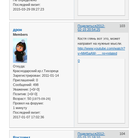
Последний визит:
2015-03-29 09:27:23
Поделиться
2012-
103
дрон
02-15 20:54:25
Members
Костя глянь вот это, может
направит на нужные мысли.
http://www.youtube.com/watch?
v=Mi45aAW- … re=related
0
Откуда:
Краснодарский.кр.г.Тихорецк
Зарегистрирован
: 2011-01-14
Приглашений:
0
Сообщений:
498
Уважение:
[+0/-0]
Позитив:
[+0/-0]
Возраст:
50
[1975-09-26]
Провел на форуме:
1 минуту
Последний визит:
2017-01-07 17:02:36
Поделиться
2012-
104
Roстовеz
02-15 21:18:10