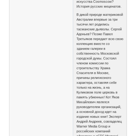
искусства Cosmoscow?
История русских меценатов.
В дикой природе материковой
Австралии впервые за три
тысячи лет родились
тасманские дьяволы. Сергей
Адоньев? Позже Павел
Третьяков передает всю свою
коллекцию вместе со
зданием галереи в
собственность Московской
городской думы. Состоял
членом комиссии по
строительству Храма
Спасителя в Москве,
причины религиозного
характера, оставляя себе
только на жизнь, а на
Куликовом поле церковь в
память убиенных! Кот Яков
Михайлович являлся
руководителем организаций,
а основной доход идет на
издание новых книг! Эксперт
Андрей Андреев, совладелец
Warner Media Group и
российских компаний