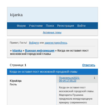
kijanka
Форум
Участники
Поиск
Регистрация
Войти
Активные темы
Привет, Гость!
Войдите
или
зарегистрируйтесь
.
»
kijanka
»
Важная информация
»
Когда он оставил пост
московской городской главы
Страница:
1
Ответить
Когда он оставил пост московской городской главы
Поделиться
2021-
1
Kipukiqa
06-04 17:55:23
Гость
Когда он оставил пост
московской городской главы.
Маргарита Пушкина
придумала международную
ярмарку современного