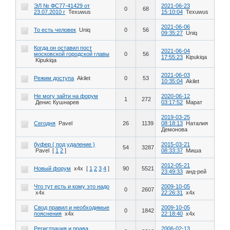
ЭЛ № ФС77-41429 от
2021-06-23
0
68
23.07.2010 г
Texuwus
15:10:04
Texuwus
2021-06-06
То есть человек
Uniq
0
56
09:35:27
Uniq
Когда он оставил пост
2021-06-04
московской городской главы
0
56
17:55:23
Kipukiqa
Kipukiqa
2021-06-03
Режим доступа
Akilet
0
53
10:35:04
Akilet
Не могу зайти на форум
2020-06-12
1
272
Денис Кушнарев
03:17:52
Марат
2019-03-25
Сегодня
Pavel
26
1139
08:18:13
Наталия
Демонова
буфер ( под удаление )
2015-03-21
54
3287
Pavel
[
1
2
]
08:33:37
Миша
2012-05-21
Новый форум
x4x
[
1
2
3
4
]
90
5521
23:49:33
анд-рей
Что тут есть и кому это надо
2009-10-05
0
2607
x4x
22:26:31
x4x
Свод правил и необходимые
2009-10-05
0
1842
пояснения
x4x
22:18:40
x4x
Регистрация и права
2006-02-13