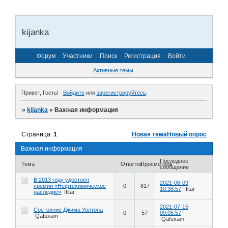
kijanka
Форум
Участники
Поиск
Регистрация
Войти
Активные темы
Привет, Гость!
Войдите
или
зарегистрируйтесь
.
»
kijanka
»
Важная информация
Страница:
1
Новая тема
Новый опрос
Важная информация
Последнее
Тема
Ответов
Просмотров
сообщение
В 2013 году удостоен
2021-08-09
премии «Нефтехимическое
0
817
10:38:57
Ifitar
наследие»
Ifitar
2021-07-15
Состояние Джима Уолтона
0
57
09:05:57
Qafuxam
Qafuxam