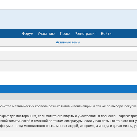
Форум
Участники
Поиск
Регистрация
Войти
Активные темы
тройства металических кровель разных типов и вентиляции, а так же по выбору, покуп
рыт для посторонних, если хотите его видеть и участвовать в процессе - зарегистрир
зной тематической и смежной по темам литературы, если у вас есть что-то, чего нет у
форуме - плод многолетнего опыта многих людей, их время, а иногда и целая жизнь, у