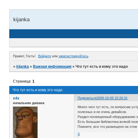
kijanka
Привет, Гость!
Войдите
или
зарегистрируйтесь
.
»
kijanka
»
Важная информация
»
Что тут есть и кому это надо
Страница:
1
Что тут есть и кому это надо
x4x
Поделиться
2009-10-05 22:26:31
начальник дивана
Много чего тут есть, по вопросам ус
полезных и не очень девайсов.
Раздел посвященный оборудованию зак
Есть большая библиотека всякой поле
Помните, все что размещено на этом 
0