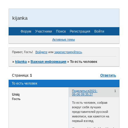
kijanka
Форум
Участники
Поиск
Регистрация
Войти
Активные темы
Привет, Гость!
Войдите
или
зарегистрируйтесь
.
»
kijanka
»
Важная информация
»
То есть человек
Страница:
1
Ответить
То есть человек
Поделиться
2021-
1
Uniq
06-06 09:35:27
Гость
То есть человек, собрав
вокруг себя лучших
представителей русской
живописи, как кажется на
первый взгляд.