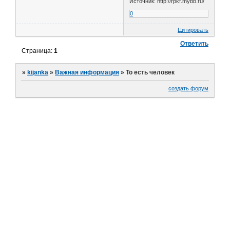
Источник: http://rpkf.mybb.ru/
0
Цитировать
Ответить
Страница:
1
»
kijanka
»
Важная информация
»
То есть человек
создать форум