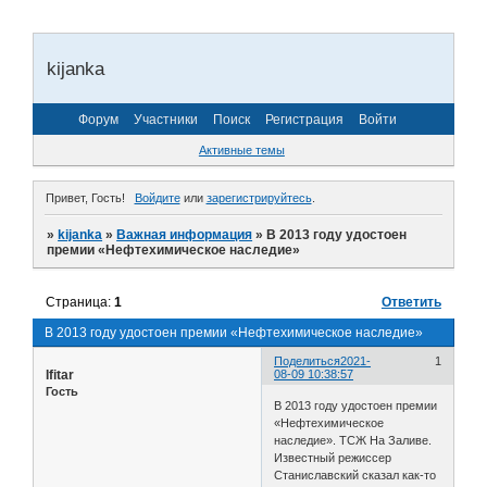
kijanka
Форум
Участники
Поиск
Регистрация
Войти
Активные темы
Привет, Гость!
Войдите
или
зарегистрируйтесь
.
»
kijanka
»
Важная информация
»
В 2013 году удостоен
премии «Нефтехимическое наследие»
Страница:
1
Ответить
В 2013 году удостоен премии «Нефтехимическое наследие»
Поделиться
2021-
1
Ifitar
08-09 10:38:57
Гость
В 2013 году удостоен премии
«Нефтехимическое
наследие». ТСЖ На Заливе.
Известный режиссер
Станиславский сказал как-то