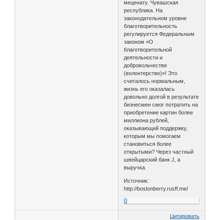
меценату. Чувашская
республика. На
законодательном уровне
благотворительность
регулируется Федеральным
законом «О
благотворительной
деятельности и
добровольчестве
(волонтерстве)»! Это
считалось нормальным,
жизнь его оказалась
довольно долгой в результате
бизнесмен смог потратить на
приобретение картин более
миллиона рублей,
оказывающий поддержку,
которым мы помогаем
становиться более
открытыми? Через частный
швейцарский банк J, а
выручка.
Источник:
http://bostonberry.rusff.me/
0
Цитировать