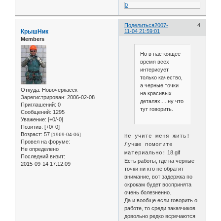
0
Поделиться
2007-
4
КрышНик
11-04 21:59:01
Members
Но в настоящее
время всех
интерисует
только качество,
а черные точки
Откуда:
Новочеркасск
на красивых
Зарегистрирован
: 2006-02-08
деталях.... ну что
Приглашений:
0
тут говорить.
Сообщений:
1295
Уважение:
[+0/-0]
Позитив:
[+0/-0]
Возраст:
57
[1969-04-06]
Не учите меня жить!
Провел на форуме:
Лучше помогите
Не определено
18.gif
материально!
Последний визит:
Есть работы, где на черные
2015-09-14 17:12:09
точки ни кто не обратит
внимание, вот задержка по
скрокам будет воспринята
очень болезненно.
Да и вообще если говорить о
работе, то среди заказчиков
довольно редко всречаются