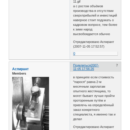
11.gif
а с ростом объёмов
производства в отсутствии
сверхприбылей и инвестиций
наверное стоит подумать о
кадровом вопросе, тем более
к зиме народ
высвобождается обычно
Отредактировано Аспирант
(2007-11-05 17:52:57)
0
Поделиться
2007-
7
Аспирант
11-05 17:56:26
Members
в принципе если стоимость
"парося" равна 2-м
месячным зарплатам
опытного жестянщика, то
могет бывает лучше пройти
проторенным путём и
привлечь на определённый
заказ конкретного
специалиста, я именно так и
делал
Отредактировано Аспирант