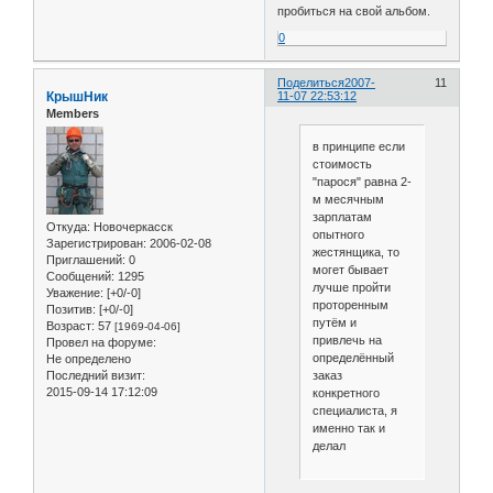
пробиться на свой альбом.
0
Поделиться
2007-
11
КрышНик
11-07 22:53:12
Members
в принципе если
стоимость
"парося" равна 2-
м месячным
зарплатам
Откуда:
Новочеркасск
опытного
Зарегистрирован
: 2006-02-08
жестянщика, то
Приглашений:
0
могет бывает
Сообщений:
1295
лучше пройти
Уважение:
[+0/-0]
проторенным
Позитив:
[+0/-0]
путём и
Возраст:
57
[1969-04-06]
привлечь на
Провел на форуме:
определённый
Не определено
заказ
Последний визит:
2015-09-14 17:12:09
конкретного
специалиста, я
именно так и
делал