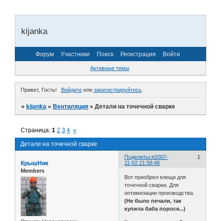
kijanka
Форум
Участники
Поиск
Регистрация
Войти
Активные темы
Привет, Гость!
Войдите
или
зарегистрируйтесь
.
»
kijanka
»
Вентиляция
»
Детали на точечной сварке
Страница:
1
2
3
4
»
Детали на точечной сварке
Поделиться
2007-
1
КрышНик
11-02 21:58:46
Members
Вот приобрел клещи для
точечной сварки. Для
оптимизации производства.
(Не было печали, так
купила баба порося...)