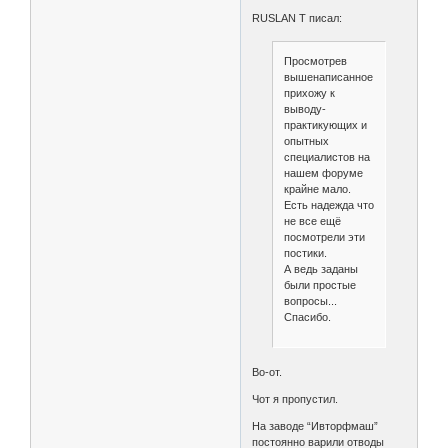
RUSLAN T писал:
Просмотрев
вышенаписанное
прихожу к
выводу-
практикующих и
опытных
специалистов на
нашем форуме
крайне мало.
Есть надежда что
не все ещё
посмотрели эти
постики.
А ведь заданы
были простые
вопросы...
Спасибо.
Во-от.
Чот я пропустил.
На заводе “Ивторфмаш”
постоянно варили отводы