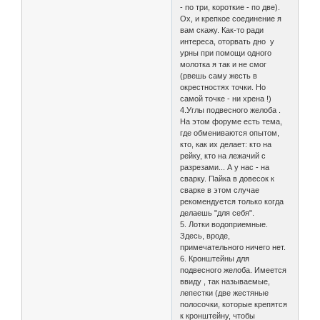
- по три, короткие - по две).
Ох, и крепкое соединение я
вам скажу. Как-то ради
интереса, оторвать дно у
урны при помощи одного
молотка я так и не смог
(рвешь саму жесть в
окрестностях точки. Но
самой точке - ни хрена !)
4.Углы подвесного желоба .
На этом форуме есть тема,
где обмениваются опытом,
кто, как их делает: кто на
рейку, кто на лежачий с
разрезами... А у нас - на
сварку. Пайка в довесок к
сварке в этом случае
рекомендуется только когда
делаешь "для себя".
5. Лотки водоприемные.
Здесь, вроде,
примечательного ничего нет.
6. Кронштейны для
подвесного желоба. Имеется
ввиду , так называемые,
лепестки (две жестяные
полосочки, которые крепятся
к кронштейну, чтобы