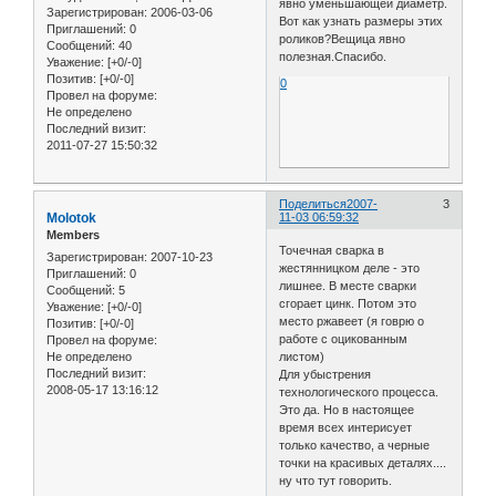
явно уменьшающей диаметр.
Зарегистрирован
: 2006-03-06
Вот как узнать размеры этих
Приглашений:
0
роликов?Вещица явно
Сообщений:
40
полезная.Спасибо.
Уважение:
[+0/-0]
Позитив:
[+0/-0]
0
Провел на форуме:
Не определено
Последний визит:
2011-07-27 15:50:32
Поделиться
2007-
3
Molotok
11-03 06:59:32
Members
Точечная сварка в
Зарегистрирован
: 2007-10-23
жестянницком деле - это
Приглашений:
0
лишнее. В месте сварки
Сообщений:
5
сгорает цинк. Потом это
Уважение:
[+0/-0]
место ржавеет (я говрю о
Позитив:
[+0/-0]
работе с оцикованным
Провел на форуме:
Не определено
листом)
Последний визит:
Для убыстрения
2008-05-17 13:16:12
технологического процесса.
Это да. Но в настоящее
время всех интерисует
только качество, а черные
точки на красивых деталях....
ну что тут говорить.