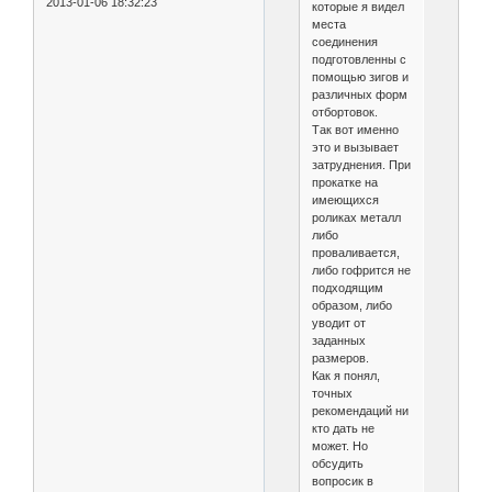
2013-01-06 18:32:23
которые я видел
места
соединения
подготовленны с
помощью зигов и
различных форм
отбортовок.
Так вот именно
это и вызывает
затруднения. При
прокатке на
имеющихся
роликах металл
либо
проваливается,
либо гофрится не
подходящим
образом, либо
уводит от
заданных
размеров.
Как я понял,
точных
рекомендаций ни
кто дать не
может. Но
обсудить
вопросик в