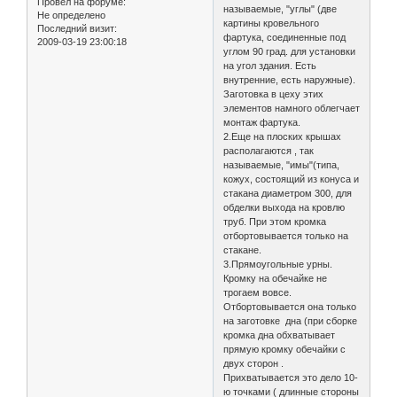
Провел на форуме:
называемые, "углы" (две
Не определено
картины кровельного
Последний визит:
фартука, соединенные под
2009-03-19 23:00:18
углом 90 град. для установки
на угол здания. Есть
внутренние, есть наружные).
Заготовка в цеху этих
элементов намного облегчает
монтаж фартука.
2.Еще на плоских крышах
располагаются , так
называемые, "имы"(типа,
кожух, состоящий из конуса и
стакана диаметром 300, для
обделки выхода на кровлю
труб. При этом кромка
отбортовывается только на
стакане.
3.Прямоугольные урны.
Кромку на обечайке не
трогаем вовсе.
Отбортовывается она только
на заготовке дна (при сборке
кромка дна обхватывает
прямую кромку обечайки c
двух сторон .
Прихватывается это дело 10-
ю точками ( длинные стороны