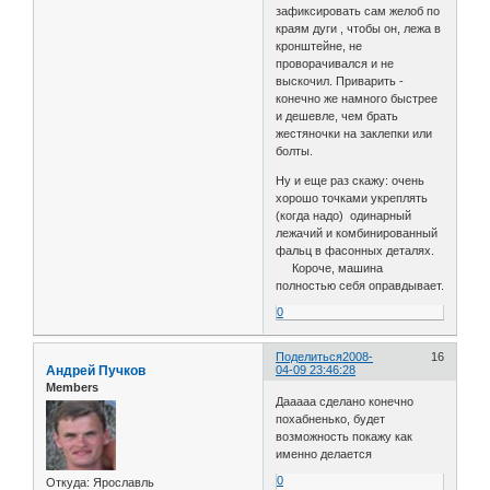
зафиксировать сам желоб по
краям дуги , чтобы он, лежа в
кронштейне, не
проворачивался и не
выскочил. Приварить -
конечно же намного быстрее
и дешевле, чем брать
жестяночки на заклепки или
болты.
Ну и еще раз скажу: очень
хорошо точками укреплять
(когда надо) одинарный
лежачий и комбинированный
фальц в фасонных деталях.
Короче, машина
полностью себя оправдывает.
0
Поделиться
2008-
16
Андрей Пучков
04-09 23:46:28
Members
Дааааа сделано конечно
похабненько, будет
возможность покажу как
именно делается
0
Откуда:
Ярославль