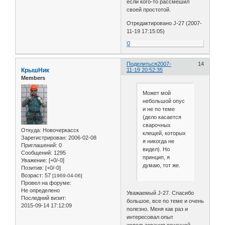
если кого-то рассмешил
своей простотой.
Отредактировано J-27 (2007-
11-19 17:15:05)
0
Поделиться
2007-
14
КрышНик
11-19 20:52:35
Members
Может мой
небольшой опус
и не по теме
(дело касается
сварочных
Откуда:
Новочеркасск
клещей, которых
Зарегистрирован
: 2006-02-08
я никогда не
Приглашений:
0
видел). Но
Сообщений:
1295
принцип, я
Уважение:
[+0/-0]
думаю, тот же.
Позитив:
[+0/-0]
Возраст:
57
[1969-04-06]
Провел на форуме:
Не определено
Уважаемый J-27. Спасибо
Последний визит:
большое, все по теме и очень
2015-09-14 17:12:09
полезно. Меня как раз и
интересовал опыт
использования точечной