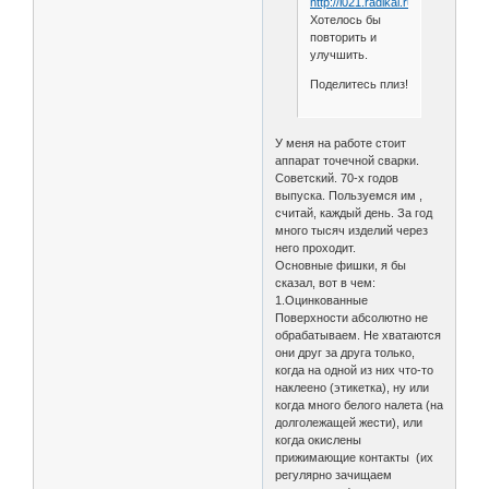
Хотелось бы
повторить и
улучшить.
Поделитесь плиз!
У меня на работе стоит
аппарат точечной сварки.
Советский. 70-х годов
выпуска. Пользуемся им ,
считай, каждый день. За год
много тысяч изделий через
него проходит.
Основные фишки, я бы
сказал, вот в чем:
1.Оцинкованные
Поверхности абсолютно не
обрабатываем. Не хватаются
они друг за друга только,
когда на одной из них что-то
наклеено (этикетка), ну или
когда много белого налета (на
долголежащей жести), или
когда окислены
прижимающие контакты (их
регулярно зачищаем