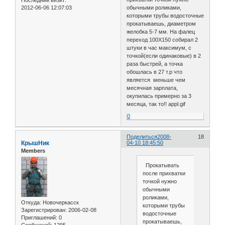
2012-06-06 12:07:03
обычными роликами,
которыми трубы водосточные
прокатываешь, диаметром
желобка 5-7 мм. На фалец
переход 100Х150 собирал 2
штуки в час максимум, с
точкой(если одинаковые) в 2
раза быстрей, а точка
обошлась в 27 т.р что
является меньше чем
месячная зарплата,
окупилась примерно за 3
месяца, так то!! appl.gif
0
Поделиться
2008-
18
КрышНик
04-10 18:45:50
Members
Прокатывать
после прихватки
точкой нужно
обычными
роликами,
Откуда:
Новочеркасск
которыми трубы
Зарегистрирован
: 2006-02-08
водосточные
Приглашений:
0
прокатываешь,
Сообщений:
1295