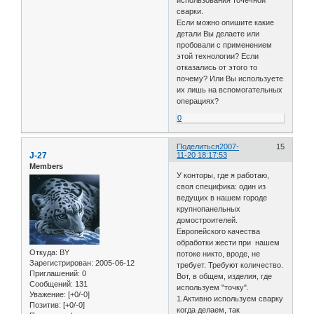
сварки.
Если можно опишите какие
детали Вы делаете или
пробовали с применением
этой технологии? Если
отказались от этого то
почему? Или Вы используете
их лишь на вспомогательных
операциях?
0
Поделиться
2007-
15
J-27
11-20 18:17:53
Members
У конторы, где я работаю,
своя специфика: один из
ведущих в нашем городе
крупнопанельных
домостроителей.
Европейского качества
обработки жести при нашем
Откуда:
BY
потоке никто, вроде, не
Зарегистрирован
: 2005-06-12
требует. Требуют количество.
Приглашений:
0
Вот, в общем, изделия, где
Сообщений:
131
используем "точку".
Уважение:
[+0/-0]
1.Активно используем сварку
Позитив:
[+0/-0]
когда делаем, так