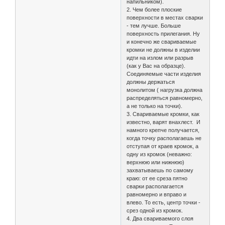
напильником).
2. Чем более плоские
поверхности в местах сварки
- тем лучше. Больше
поверхность прилегания. Ну
и конечно же свариваемые
кромки не должны в изделии
идти на излом или разрыв
(как у Вас на образце).
Соединяемые части изделия
должны держаться
монолитом ( нагрузка должна
распределяться равномерно,
а не только на точки).
3. Свариваемые кромки, как
известно, варят внахлест. И
намного крепче получается,
когда точку располагаешь не
отступая от краев кромок, а
одну из кромок (неважно:
верхнюю или нижнюю)
захватываешь по самому
краю: от ее среза пятно
сварки располагается
равномерно и вправо и
влево. То есть, центр точки -
срез одной из кромок.
4. Два свариваемого слоя