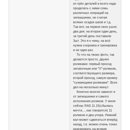
из трёх деталей и всего надо
проделать с ними семь
различных операций на
зигмашинке, не считая
всяких осадок швов и т.д.
Так вот, на первое окно ушло
два дня, на второе один день,
за третий день поставили
3шт. Это я к чему, на всё
нужна сноровка и тренировка
и не один раз.
То что на твоих фото, так
делается просто, двумя
роликами: первый проход
зиговочным или "V"-роликом,
соответствующего размера,
второй проход, самую кромку
"сужающими роликами". Всех
дел на несколько минут.
Конечно многое зависит и
от зигмашинки и самого
исполнения роликов. У меня
сейчас RAS 11.15(сбылась
мечта..., как говорится) 11
роликов и два упора. Нижний
вал может сдвигаться вперёд
назад, т.е. можно очень тонко
реагировать на всякие