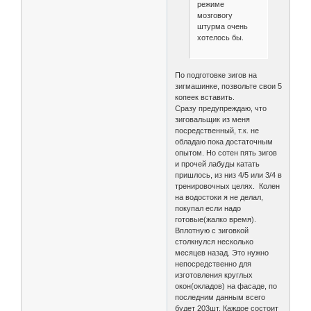
режиме
мозговогу
штурма очень
хотелось бы.
По подготовке зигов на
зигмашинке, позвольте свои 5
копеек вставить.
Сразу предупреждаю, что
зиговальщик из меня
посредственный, т.к. не
обладаю пока достаточным
опытом. Но сотен пять зигов
и прочей лабуды катать
пришлось, из низ 4/5 или 3/4 в
тренировочных целях. Колен
на водостоки я не делал,
покупал если надо
готовые(жалко время).
Вплотную с зиговкой
столкнулся несколько
месяцев назад. Это нужно
непосредственно для
изготовления круглых
окон(окладов) на фасаде, по
последним данным всего
будет 203шт. Каждое состоит