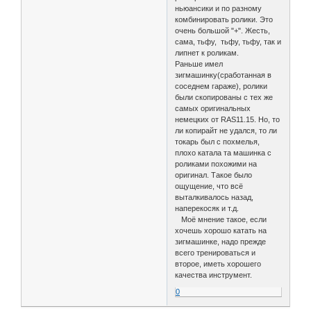
ньюансики и по разному
комбинировать ролики. Это
очень большой "+". Жесть,
сама, тьфу, тьфу, тьфу, так и
липнет к роликам.
Раньше имел
зигмашинку(сработанная в
соседнем гараже), ролики
были скопированы с тех же
самых оригинальных
немецких от RAS11.15. Но, то
ли копирайт не удался, то ли
токарь был с похмелья,
плохо катала та машинка с
роликами похожими на
оригинал. Такое было
ощущение, что всё
выталкивалось назад,
наперекосяк и т.д.
Моё мнение такое, если
хочешь хорошо катать на
зигмашинке, надо прежде
всего тренироваться и
второе, иметь хорошего
качества инструмент.
0