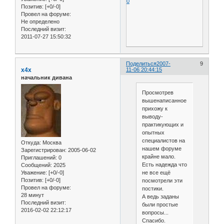
0
Позитив:
[+0/-0]
Провел на форуме:
Не определено
Последний визит:
2011-07-27 15:50:32
Поделиться
2007-
9
x4x
11-06 20:44:15
начальник дивана
Просмотрев
вышенаписанное
прихожу к
выводу-
практикующих и
опытных
специалистов на
Откуда:
Москва
нашем форуме
Зарегистрирован
: 2005-06-02
крайне мало.
Приглашений:
0
Есть надежда что
Сообщений:
2025
Уважение:
[+0/-0]
не все ещё
Позитив:
[+0/-0]
посмотрели эти
Провел на форуме:
постики.
28 минут
А ведь заданы
Последний визит:
были простые
2016-02-02 22:12:17
вопросы...
Спасибо.