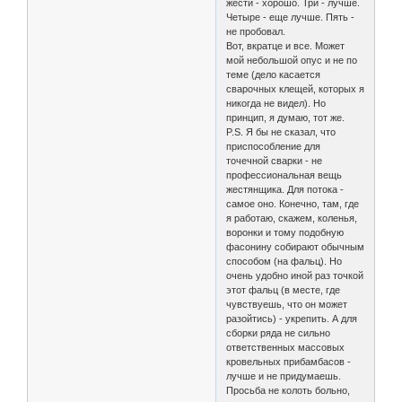
жести - хорошо. Три - лучше.
Четыре - еще лучше. Пять -
не пробовал.
Вот, вкратце и все. Может
мой небольшой опус и не по
теме (дело касается
сварочных клещей, которых я
никогда не видел). Но
принцип, я думаю, тот же.
P.S. Я бы не сказал, что
приспособление для
точечной сварки - не
профессиональная вещь
жестянщика. Для потока -
самое оно. Конечно, там, где
я работаю, скажем, коленья,
воронки и тому подобную
фасонину собирают обычным
способом (на фальц). Но
очень удобно иной раз точкой
этот фальц (в месте, где
чувствуешь, что он может
разойтись) - укрепить. А для
сборки ряда не сильно
ответственных массовых
кровельных прибамбасов -
лучше и не придумаешь.
Просьба не колоть больно,