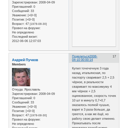
Зарегистрирован
: 2008-04-09
Приглашений:
0
Сообщений:
33
Уважение:
[+0/-0]
Позитив:
[+0/-0]
Возраст:
47
[1978-08-30]
Провел на форуме:
Не определено
Последний визит:
2012-06-06 12:07:03
Поделиться
2008-
17
Андрей Пучков
04-10 00:00:14
Members
Купил точечечную 3 года
назад, итальянская, по
паспорту сваривает 2,5 + 2,5
чёрное, в реальности
сваривает по максимуму 4
Откуда:
Ярославль
мм чёрное + 2,5
Зарегистрирован
: 2008-04-09
оцинкованное, скорость точек
Приглашений:
0
10 шт в минуту 0,7+0,7
Сообщений:
33
оказалось полной чушью,
Уважение:
[+0/-0]
варит в 3 раза больше, да
Позитив:
[+0/-0]
греется, а как же ёщё, но
Возраст:
47
[1978-08-30]
работу свою делает отменно.
Провел на форуме:
Прокатывать после
Не определено
прихватки точкой нужно
Последний визит: