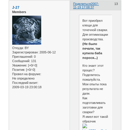
Поделиться
2007-
13
J-27
11-19 17:08:37
Members
Вот приобрел
клещи для
точечной сварки.
Для оптимизации
производства.
(Не было
Откуда:
BY
печали, так
Зарегистрирован
: 2005-06-12
купила баба
Приглашений:
0
порося...)
Сообщений:
131
Уважение:
[+0/-0]
Кто знает этот
Позитив:
[+0/-0]
процес?
Провел на форуме:
Поделитесь
Не определено
пожалуйста.
Последний визит:
Мои опыты пока
2009-03-19 23:00:18
результата не
дали.
Как
подготавливать
заготовки для
сварки?
Я имел вот такой
образчик