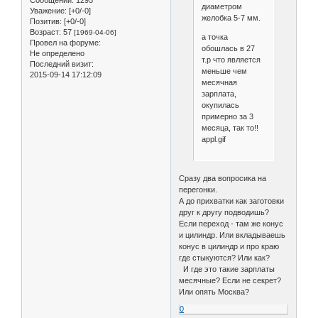
диаметром
Уважение:
[+0/-0]
желобка 5-7 мм.
Позитив:
[+0/-0]
Возраст:
57
[1969-04-06]
а точка
Провел на форуме:
обошлась в 27
Не определено
т.р что является
Последний визит:
меньше чем
2015-09-14 17:12:09
месячная
зарплата,
окупилась
примерно за 3
месяца, так то!!
appl.gif
Сразу два вопросика на
перегонки.
А до прихватки как заготовки
друг к другу подводишь?
Если переход - там же конус
и цилиндр. Или вкладываешь
конус в цилиндр и про краю
где стыкуются? Или как?
И где это такие зарплаты
месячные? Если не секрет?
Или опять Москва?
0