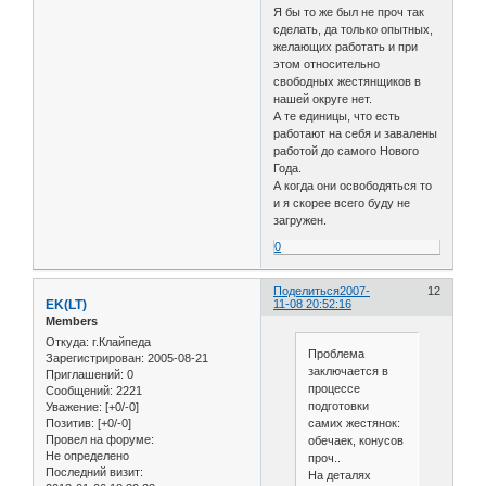
Я бы то же был не проч так
сделать, да только опытных,
желающих работать и при
этом относительно
свободных жестянщиков в
нашей округе нет.
А те единицы, что есть
работают на себя и завалены
работой до самого Нового
Года.
А когда они освободяться то
и я скорее всего буду не
загружен.
0
Поделиться
2007-
12
EK(LT)
11-08 20:52:16
Members
Откуда:
г.Клайпеда
Проблема
Зарегистрирован
: 2005-08-21
заключается в
Приглашений:
0
процессе
Сообщений:
2221
подготовки
Уважение:
[+0/-0]
самих жестянок:
Позитив:
[+0/-0]
Провел на форуме:
обечаек, конусов
Не определено
проч..
Последний визит:
На деталях