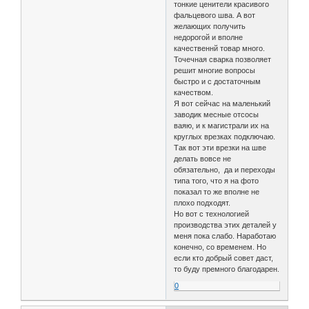
тонкие ценители красивого
фальцевого шва. А вот
желающих получить
недорогой и вполне
качественнй товар много.
Точечная сварка позволяет
решит многие вопросы
быстро и с достаточным
качеством.
Я вот сейчас на маленький
заводик месные отсосы
ваяю, и к магистрали их на
круглых врезках подключаю.
Так вот эти врезки на шве
делать вовсе не
обязательно, да и переходы
типа того, что я на фото
показал то же вполне не
плохо подходят.
Но вот с технологией
производства этих деталей у
меня пока слабо. Наработаю
конечно, со временем. Но
если кто добрый совет даст,
то буду премного благодарен.
0