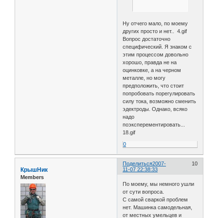
Ну отчего мало, по моему
других просто и нет.. 4.gif
Вопрос достаточно
специфический. Я знаком с
этим процессом довольно
хорошо, правда не на
оцинковке, а на черном
металле, но могу
предположить, что стоит
попробовать порегулировать
силу тока, возможно сменить
эдектроды. Однако, всяко
надо
поэксперементировать...
18.gif
0
Поделиться
2007-
10
КрышНик
11-07 22:38:33
Members
По моему, мы немного ушли
от сути вопроса.
С самой сваркой проблем
нет. Машинка самодельная,
от местных умельцев и