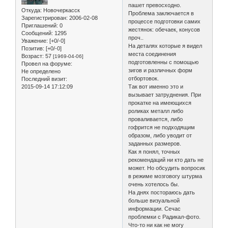
пашет превосходно.
Откуда:
Новочеркасск
Проблема заключается в
Зарегистрирован
: 2006-02-08
процессе подготовки самих
Приглашений:
0
жестянок: обечаек, конусов
Сообщений:
1295
проч..
Уважение:
[+0/-0]
На деталях которые я видел
Позитив:
[+0/-0]
места соединения
Возраст:
57
[1969-04-06]
подготовленны с помощью
Провел на форуме:
зигов и различных форм
Не определено
отбортовок.
Последний визит:
2015-09-14 17:12:09
Так вот именно это и
вызывает затруднения. При
прокатке на имеющихся
роликах металл либо
проваливается, либо
гофрится не подходящим
образом, либо уводит от
заданных размеров.
Как я понял, точных
рекомендаций ни кто дать не
может. Но обсудить вопросик
в режиме мозговогу штурма
очень хотелось бы.
На днях постораюсь дать
больше визуальной
информации. Сечас
проблемки с Радикал-фото.
Что-то ни как не могу