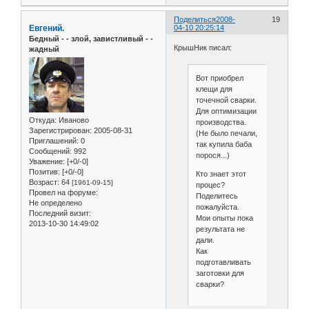
Поделиться
2008-
19
Евгений.
04-10 20:25:14
Бедный - - злой, завистливый - -
КрышНик писал:
жадный
Вот приобрел
клещи для
точечной сварки.
Для оптимизации
Откуда:
Иваново
производства.
Зарегистрирован
: 2005-08-31
(Не было печали,
Приглашений:
0
так купила баба
Сообщений:
992
порося...)
Уважение:
[+0/-0]
Позитив:
[+0/-0]
Кто знает этот
Возраст:
64
[1961-09-15]
процес?
Провел на форуме:
Поделитесь
Не определено
пожалуйста.
Последний визит:
Мои опыты пока
2013-10-30 14:49:02
результата не
дали.
Как
подготавливать
заготовки для
сварки?