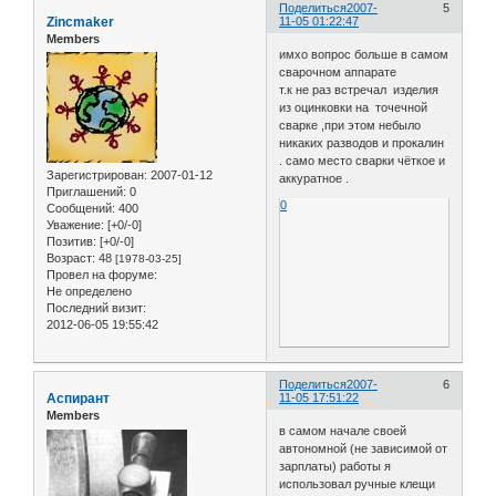
Поделиться
2007-
5
Zincmaker
11-05 01:22:47
Members
имхо вопрос больше в самом
сварочном аппарате
т.к не раз встречал изделия
из оцинковки на точечной
сварке ,при этом небыло
никаких разводов и прокалин
. само место сварки чёткое и
Зарегистрирован
: 2007-01-12
аккуратное .
Приглашений:
0
0
Сообщений:
400
Уважение:
[+0/-0]
Позитив:
[+0/-0]
Возраст:
48
[1978-03-25]
Провел на форуме:
Не определено
Последний визит:
2012-06-05 19:55:42
Поделиться
2007-
6
Аспирант
11-05 17:51:22
Members
в самом начале своей
автономной (не зависимой от
зарплаты) работы я
использовал ручные клещи