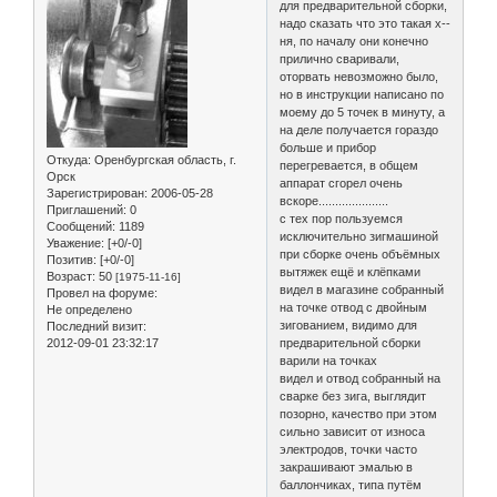
для предварительной сборки,
надо сказать что это такая х--
ня, по началу они конечно
прилично сваривали,
оторвать невозможно было,
но в инструкции написано по
моему до 5 точек в минуту, а
на деле получается гораздо
больше и прибор
Откуда:
Оренбургская область, г.
перегревается, в общем
Орск
аппарат сгорел очень
Зарегистрирован
: 2006-05-28
вскоре.....................
Приглашений:
0
с тех пор пользуемся
Сообщений:
1189
исключительно зигмашиной
Уважение:
[+0/-0]
при сборке очень объёмных
Позитив:
[+0/-0]
вытяжек ещё и клёпками
Возраст:
50
[1975-11-16]
видел в магазине собранный
Провел на форуме:
на точке отвод с двойным
Не определено
зигованием, видимо для
Последний визит:
2012-09-01 23:32:17
предварительной сборки
варили на точках
видел и отвод собранный на
сварке без зига, выглядит
позорно, качество при этом
сильно зависит от износа
электродов, точки часто
закрашивают эмалью в
баллончиках, типа путём