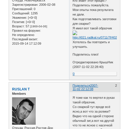
Откуда:
Новочеркасск
Кто знает этот процес?
Зарегистрирован
: 2006-02-08
Поделитесь пожалуйста.
Приглашений:
0
Мои опыты пока результата
Сообщений:
1295
не дали.
Уважение:
[+0/-0]
Как подготавливать заготовки
Позитив:
[+0/-0]
для сварки?
Возраст:
57
[1969-04-06]
Я имел вот такой образчик
Провел на форуме:
Не определено
Последний визит:
Хотелось бы повторить и
2015-09-14 17:12:09
улучшить.
Поделитесь плиз!
Отредактировано КрышНик
(2007-11-02 22:28:40)
0
Поделиться
2007-
2
RUSLAN T
11-02 22:12:08
Members
Я тоже как то вертел в руках
такой образчик.
Со сваркой тут вроде всё
ясно,а вот что за ролики?
Видно что на одной стороне
обычный зиг,а вот на другой
что то не ясное с насечкой
Откуда:
Россия,Ростов-Дон