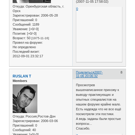
(2007-11-05 17:58:02)
Откуда:
Оренбургская область, г.
0
Орск
Зарегистрирован
: 2006-05-28
Приглашений:
0
Сообщений:
1189
Уважение:
[+0/-0]
Позитив:
[+0/-0]
Возраст:
50
[1975-11-16]
Провел на форуме:
Не определено
Последний визит:
2012-09-01 23:32:17
Поделиться
2007-
8
RUSLAN T
11-06 20:06:32
Members
Просмотрев
вышенаписанное прихожу к
выводу-практикующих и
опытных специалистов на
нашем форуме крайне мало.
Есть надежда что не все ещё
посмотрели эти постики.
Откуда:
Россия,Ростов-Дон
А ведь заданы были простые
Зарегистрирован
: 2006-03-06
вопросы...
Приглашений:
0
Спасибо.
Сообщений:
40
Уважение:
[+0/-0]