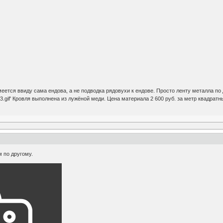
еется ввиду сама ендова, а не подводка рядовухи к ендове. Просто ленту металла по 
3.gif' Кровля выполнена из лужёной меди. Цена материала 2 600 руб. за метр квадратны
 по другому.