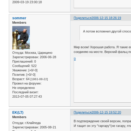
2009-03-19 23:00:18
sommer
Поделиться
2006-12-15 18:26:19
Members
А потом вспомнил другой способ
Мир всем! Хорошая работа. Я такие е
соединяю на месте. Верхний фальц по
Откуда:
Москва, Царицино
Зарегистрирован
: 2006-06-28
0
Приглашений:
0
Сообщений:
522
Уважение:
[+0/-0]
Позитив:
[+0/-0]
Возраст:
64
[1961-08-22]
Провел на форуме:
Не определено
Последний визит:
2013-07-05 07:27:43
EK(LT)
Поделиться
2006-12-15 19:52:20
Members
В подтверждение своей версии, попра
Откуда:
г.Клайпеда
И тащит он эту "гаргару"(не гагару,
Зарегистрирован
: 2005-08-21