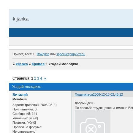
kijanka
Привет, Гость!
Войдите
или
зарегистрируйтесь
.
»
kijanka
»
Кровля
»
Угадай мелодию.
Страница:
1
2
3
4
»
Угадай мелодию.
Виталий
Поделиться
2006-12-13 02:43:12
Members
Добрый день.
Зарегистрирован
: 2005-08-21
По просьбе трудящихся, а именно ЕК(
Приглашений:
0
Сообщений:
141
Уважение:
[+0/-0]
Позитив:
[+0/-0]
Провел на форуме:
Не определено