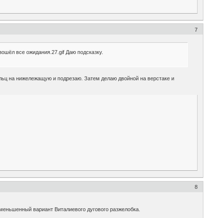
7
зошёл все ожидания.27.gif Даю подсказку.
льц на нижележащую и подрезаю. Затем делаю двойной на верстаке и
8
 уменьшенный вариант Виталиевого дугового разжелобка.