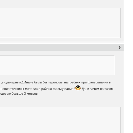
9
ой ,в одинарный.1Иначе были бы переломы на гребнях при фальцевании в
ньшения толщины металла в районе фальцевания?
Да, и зачем на таком
ндовую больше 3 метров.