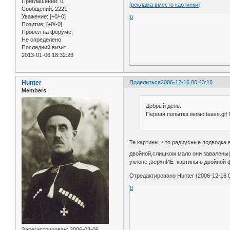
Приглашений:
0
[реклама вместо картинки]
Сообщений:
2221
Уважение:
[+0/-0]
0
Позитив:
[+0/-0]
Провел на форуме:
Не определено
Последний визит:
2013-01-06 18:32:23
Hunter
Поделиться
2006-12-16 00:43:16
Members
Добрый день.
Первая попытка мимо.tease.gif 
Те картины ,что радиусные подводка 
двойной,слишком мало они завалены(
уклоне ,верхнИЕ картины в двойной 
Отредактировано Hunter (2006-12-16 0
0
Зарегистрирован
: 2006-03-06