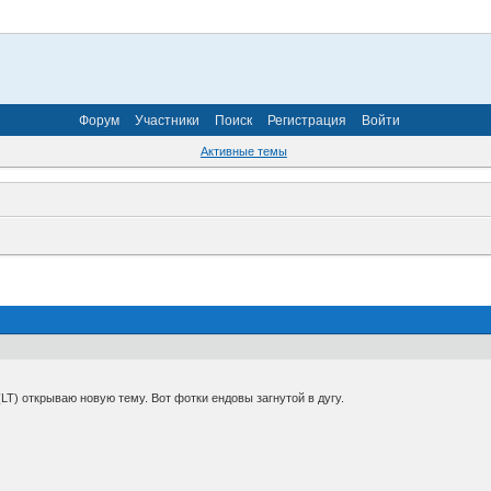
Форум
Участники
Поиск
Регистрация
Войти
Активные темы
LT) открываю новую тему. Вот фотки ендовы загнутой в дугу.