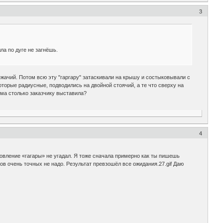
3
ла по дуге не загнёшь.
жачий. Потом всю эту "гаргару" затаскивали на крышу и состыковывали с
оторые радиусные, подводились на двойной стоячий, а те что сверху на
рма столько заказчику выставила?
4
отовление «гагары» не угадал. Я тоже сначала примерно как ты пишешь
ов очень точных не надо. Результат превзошёл все ожидания.27.gif Даю