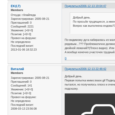
EK(LT)
Поделиться
2006-12-13 19:04:47
Members
Откуда:
г.Клайпеда
Добрый день.
Зарегистрирован
: 2005-08-21
По просьбе трудящихся, а имен
Приглашений:
0
Вопрос как выполнена ендова?3.
Сообщений:
2221
Уважение:
[+0/-0]
Позитив:
[+0/-0]
Провел на форуме:
По-видимому дуга набиралась из мал
Не определено
рядовым...??? Проблематично должно 
Последний визит:
двойной лежачий?(Плохо видно). Или
2013-01-06 18:32:23
А вообще конечно участочек трудный
0
Виталий
Поделиться
2006-12-13 22:48:42
Members
Добрый день.
Зарегистрирован
: 2005-08-21
Первая попытка мимо.tease.gif Подво
Приглашений:
0
пытался, но получилось плохо и очен
Сообщений:
141
подсказку.
Уважение:
[+0/-0]
Позитив:
[+0/-0]
Провел на форуме:
Не определено
Последний визит:
2008-03-13 23:56:08