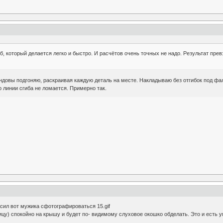
, который делается легко и быстро. И расчётов очень точных не надо. Результат прев
ндовы подгоняю, раскраивая каждую деталь на месте. Накладываю без отгибок под фа
 линии сгиба не ломается. Примерно так.
сил вот мужика сфотографироваться 15.gif
 птицу) спокойно на крышу и будет по- видимому слуховое окошко обделать. Это и есть