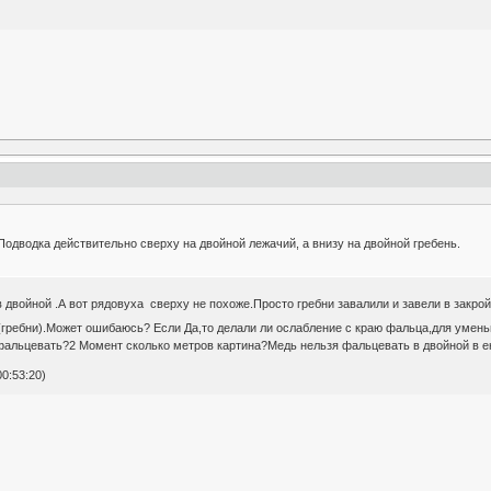
Подводка действительно сверху на двойной лежачий, а внизу на двойной гребень.
в двойной .А вот рядовуха сверху не похоже.Просто гребни завалили и завели в закр
гребни).Может ошибаюсь? Если Да,то делали ли ослабление с краю фальца,для уме
фальцевать?2 Момент сколько метров картина?Медь нельзя фальцевать в двойной в е
0:53:20)