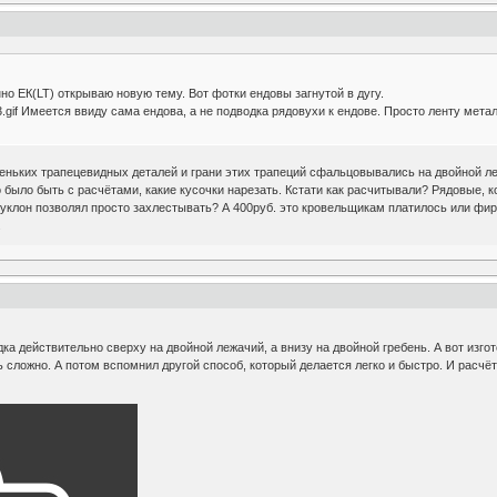
но ЕК(LT) открываю новую тему. Вот фотки ендовы загнутой в дугу.
gif Имеется ввиду сама ендова, а не подводка рядовухи к ендове. Просто ленту метал
еньких трапецевидных деталей и грани этих трапеций сфальцовывались на двойной ле
было быть с расчётами, какие кусочки нарезать. Кстати как расчитывали? Рядовые, к
 уклон позволял просто захлестывать? А 400руб. это кровельщикам платилось или фи
.
дка действительно сверху на двойной лежачий, а внизу на двойной гребень. А вот изг
ь сложно. А потом вспомнил другой способ, который делается легко и быстро. И расчёт