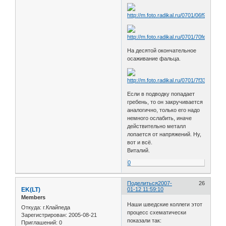
На десятой окончательное
осаживание фальца.
Если в подводку попадает
гребень, то он закручивается
аналогично, только его надо
немного ослабить, иначе
действительно металл
лопается от напряжений. Ну,
вот и всё.
Виталий.
0
Поделиться
2007-
26
EK(LT)
01-12 11:59:10
Members
Наши шведские коллеги этот
Откуда:
г.Клайпеда
процесс схематически
Зарегистрирован
: 2005-08-21
показали так:
Приглашений:
0