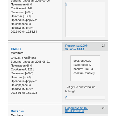
Зарегистрирован
: 2006-03-06
0
Приглашений:
0
Сообщений:
142
Уважение:
[+0/-0]
Позитив:
[+0/-0]
Провел на форуме:
Не определено
Последний визит:
2012-09-04 12:56:54
Поделиться
2007-
24
EK(LT)
01-10 12:56:53
Members
Откуда:
г.Клайпеда
ведь сначало
Зарегистрирован
: 2005-08-21
надо гребень
Приглашений:
0
поднять как на
Сообщений:
2221
стоячий фальц?
Уважение:
[+0/-0]
Позитив:
[+0/-0]
Провел на форуме:
Не определено
23.gif Не обязательно
Последний визит:
buba.gif
2013-01-06 18:32:23
0
Поделиться
2007-
25
Виталий
01-11 23:01:06
Members