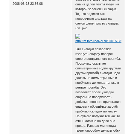
2008-03-13 23:56:08
она из целой ленты меди, на
которой заложены складки.
То, что видится как
поперечные фальцы на
самом деле просто складки.
См. рис.
Эти складки позволяют
изогнуть ендову поперёк
своего центрального прогиба.
Поскольку скаты не
симметричные (один круглый
другой прямой) складки надо
делать не симметричные и
пробивать до конца только в
центре прогиба. Это
позволяет после укладки
ендовы на поверхность
добиться полного прилегания
ендовы к обрешётке за счёт
пробивки складок по месту.
На бумаге получается как-то
очень сложно на деле оно
проще. Раньше мы иногда
таким способом делали юбки