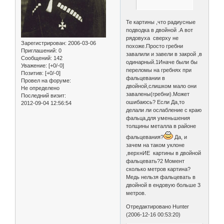
Те картины ,что радиусные
подводка в двойной .А вот
рядовуха сверху не
Зарегистрирован
: 2006-03-06
похоже.Просто гребни
Приглашений:
0
завалили и завели в закрой ,в
Сообщений:
142
одинарный.1Иначе были бы
Уважение:
[+0/-0]
переломы на гребнях при
Позитив:
[+0/-0]
фальцевании в
Провел на форуме:
двойной,слишком мало они
Не определено
завалены(гребни).Может
Последний визит:
ошибаюсь? Если Да,то
2012-09-04 12:56:54
делали ли ослабление с краю
фальца,для уменьшения
толщины металла в районе
фальцевания?
Да, и
зачем на таком уклоне
,верхнИЕ картины в двойной
фальцевать?2 Момент
сколько метров картина?
Медь нельзя фальцевать в
двойной в ендовую больше 3
метров.
Отредактировано Hunter
(2006-12-16 00:53:20)