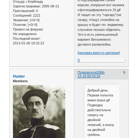
Откуда:
г.Клайпеда
версии, попрасил вот мужика
Зарегистрирован
: 2005-08-21
сфотографироваться 15.gif
Приглашений:
0
И тащит он эту "гаргару"(не
Сообщений:
2221
гагару, птицу) спокойно на
Уважение:
[+0/-0]
крышу и будет по- видимому
Позитив:
[+0/-0]
Провел на форуме:
слуховое окошко обделать.
Не определено
Это и есть уменьшенный
Последний визит:
вариант Виталиевого
2013-01-06 18:32:23
дугового разжелобка.
[реклама вместо картинки]
0
Поделиться
2006-
9
Hunter
12-16 00:43:16
Members
Добрый день.
Первая попытка
мимо.tease.gif
Подводка
действительно
сверху на
двойной
лежачий, а внизу
на двойной
гребень.