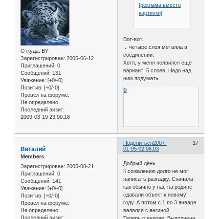
[реклама вместо
картинки]
Вот-вот.
... четыре слоя металла в
Откуда:
BY
соединении.
Зарегистрирован
: 2005-06-12
Хотя, у меня появился еще
Приглашений:
0
вариант: 5 слоев. Надо над
Сообщений:
131
ним подумать
Уважение:
[+0/-0]
Позитив:
[+0/-0]
0
Провел на форуме:
Не определено
Последний визит:
2009-03-19 23:00:18
Поделиться
2007-
17
Виталий
01-05 02:06:03
Members
Добрый день.
Зарегистрирован
: 2005-08-21
К сожалению долго не мог
Приглашений:
0
написать разгадку. Сначала
Сообщений:
141
как обычно у нас на родине
Уважение:
[+0/-0]
сдавали объект к новому
Позитив:
[+0/-0]
году. А потом с 1 по 3 января
Провел на форуме:
Не определено
валялся с ангиной.
Последний визит:
Теперь о ендове. Выполнена