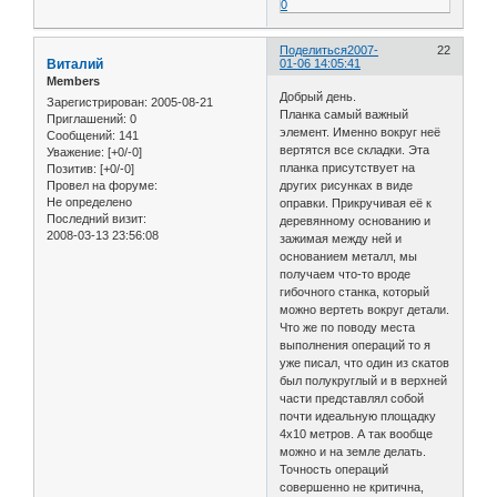
0
Поделиться
2007-
22
Виталий
01-06 14:05:41
Members
Добрый день.
Зарегистрирован
: 2005-08-21
Планка самый важный
Приглашений:
0
элемент. Именно вокруг неё
Сообщений:
141
вертятся все складки. Эта
Уважение:
[+0/-0]
планка присутствует на
Позитив:
[+0/-0]
других рисунках в виде
Провел на форуме:
Не определено
оправки. Прикручивая её к
Последний визит:
деревянному основанию и
2008-03-13 23:56:08
зажимая между ней и
основанием металл, мы
получаем что-то вроде
гибочного станка, который
можно вертеть вокруг детали.
Что же по поводу места
выполнения операций то я
уже писал, что один из скатов
был полукруглый и в верхней
части представлял собой
почти идеальную площадку
4х10 метров. А так вообще
можно и на земле делать.
Точность операций
совершенно не критична,