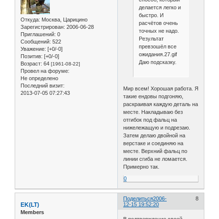
делается легко и
быстро. И
Откуда:
Москва, Царицино
расчётов очень
Зарегистрирован
: 2006-06-28
точных не надо.
Приглашений:
0
Результат
Сообщений:
522
превзошёл все
Уважение:
[+0/-0]
ожидания.27.gif
Позитив:
[+0/-0]
Даю подсказку.
Возраст:
64
[1961-08-22]
Провел на форуме:
Не определено
Последний визит:
Мир всем! Хорошая работа. Я
2013-07-05 07:27:43
такие ендовы подгоняю,
раскраивая каждую деталь на
месте. Накладываю без
отгибок под фальц на
нижележащую и подрезаю.
Затем делаю двойной на
верстаке и соединяю на
месте. Верхний фальц по
линии сгиба не ломается.
Примерно так.
0
Поделиться
2006-
8
EK(LT)
12-15 19:52:20
Members
В подтверждение своей