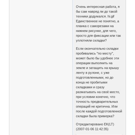
Очень интересная работа, я
бы сам навряд ли до такой
техники додумался. hi.gif
Единственное не понятно, а
планка с саморезами на
нижнем рисунке, для чего,
просто для фиксации или так
уплотняли складки?
Если окончательно складки
пробивались "по месту",
может было бы удобнее эти
операции выполнить на
земле и затащить на крышу
ленту в рулоне, с уже
подготовленными, но до
конца не пробитыми
складками и сразу
разматывать на своё место,
при условии конечно, что
точность предварительных
операций не критична. Или
после каждой подготовленной
складки была примерка?
Отредактировано EK(LT)
(2007-01-06 11:42:35)