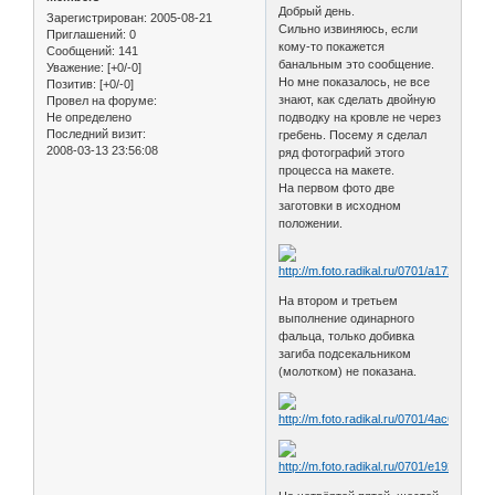
Добрый день.
Зарегистрирован
: 2005-08-21
Сильно извиняюсь, если
Приглашений:
0
кому-то покажется
Сообщений:
141
банальным это сообщение.
Уважение:
[+0/-0]
Но мне показалось, не все
Позитив:
[+0/-0]
знают, как сделать двойную
Провел на форуме:
Не определено
подводку на кровле не через
Последний визит:
гребень. Посему я сделал
2008-03-13 23:56:08
ряд фотографий этого
процесса на макете.
На первом фото две
заготовки в исходном
положении.
На втором и третьем
выполнение одинарного
фальца, только добивка
загиба подсекальником
(молотком) не показана.