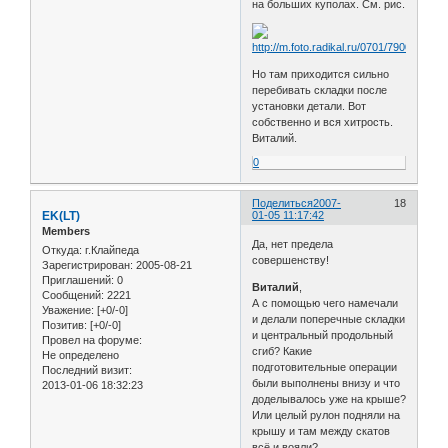
на больших куполах. См. рис.
Но там приходится сильно
перебивать складки после
установки детали. Вот
собственно и вся хитрость.
Виталий.
0
Поделиться
2007-
18
EK(LT)
01-05 11:17:42
Members
Да, нет предела
Откуда:
г.Клайпеда
совершенству!
Зарегистрирован
: 2005-08-21
Приглашений:
0
Виталий
,
Сообщений:
2221
А с помощью чего намечали
Уважение:
[+0/-0]
и делали поперечные складки
Позитив:
[+0/-0]
и центральный продольный
Провел на форуме:
сгиб? Какие
Не определено
подготовительные операции
Последний визит:
были выполнены внизу и что
2013-01-06 18:32:23
доделывалось уже на крыше?
Или целый рулон подняли на
крышу и там между скатов
всё и вояли?