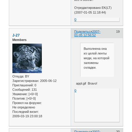
Отредактировано EK(LT)
(2007-01-05 11:18:44)
0
Поделиться
2007-
19
J-27
01-05 12:56:52
Members
Выполнена она
из целой ленты
меди, на которой
заложены
складки.
Откуда:
BY
Зарегистрирован
: 2005-06-12
appl.gif Bravo!
Приглашений:
0
Сообщений:
131
0
Уважение:
[+0/-0]
Позитив:
[+0/-0]
Провел на форуме:
Не определено
Последний визит:
2009-03-19 23:00:18
Поделиться
2007-
20