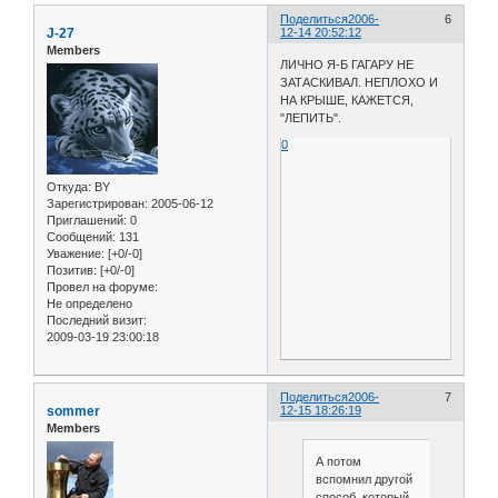
Поделиться
2006-
6
J-27
12-14 20:52:12
Members
ЛИЧНО Я-Б ГАГАРУ НЕ
ЗАТАСКИВАЛ. НЕПЛОХО И
НА КРЫШЕ, КАЖЕТСЯ,
"ЛЕПИТЬ".
0
Откуда:
BY
Зарегистрирован
: 2005-06-12
Приглашений:
0
Сообщений:
131
Уважение:
[+0/-0]
Позитив:
[+0/-0]
Провел на форуме:
Не определено
Последний визит:
2009-03-19 23:00:18
Поделиться
2006-
7
sommer
12-15 18:26:19
Members
А потом
вспомнил другой
способ, который