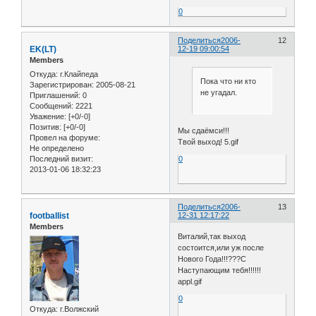
0
Поделиться
2006-
12
EK(LT)
12-19 09:00:54
Members
Откуда:
г.Клайпеда
Пока что ни кто
Зарегистрирован
: 2005-08-21
не угадал.
Приглашений:
0
Сообщений:
2221
Уважение:
[+0/-0]
Позитив:
[+0/-0]
Мы сдаёмси!!!
Провел на форуме:
Твой выход! 5.gif
Не определено
Последний визит:
0
2013-01-06 18:32:23
Поделиться
2006-
13
footballist
12-31 12:17:22
Members
Виталий,так выход
состоится,или уж после
Нового Года!!!???С
Наступающим тебя!!!!!!
appl.gif
0
Откуда:
г.Волжский