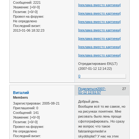
Сообщений:
2221
[реклама вместо картинки]
Уважение:
[+0/-0]
Позитив:
[+0/-0]
[реклама вместо картинки]
Провел на форуме:
Не определено
[реклама вместо картинки]
Последний визит:
[реклама вместо картинки]
2013-01-06 18:32:23
[реклама вместо картинки]
[реклама вместо картинки]
[реклама вместо картинки]
Отредактировано EK(LT)
(2007-01-12 12:14:22)
0
Поделиться
2007-
27
Виталий
01-12 12:51:57
Members
Добрый день.
Зарегистрирован
: 2005-08-21
Вообщем всё то же самое, но
Приглашений:
0
на рисунках понятнее. Мне
Сообщений:
141
рисовать было лень проще
Уважение:
[+0/-0]
сфотографировать. Но сразу
Позитив:
[+0/-0]
же вопрос что такое
Провел на форуме:
Не определено
falstaningsmedel и
Последний визит:
skyddsplat? У нас на этих