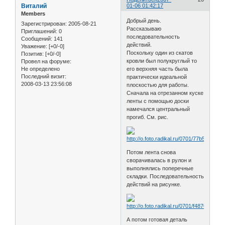
Виталий
01-06 01:42:17
Members
Добрый день.
Зарегистрирован
: 2005-08-21
Рассказываю
Приглашений:
0
последовательность
Сообщений:
141
действий.
Уважение:
[+0/-0]
Поскольку один из скатов
Позитив:
[+0/-0]
кровли был полукруглый то
Провел на форуме:
Не определено
его верхняя часть была
Последний визит:
практически идеальной
2008-03-13 23:56:08
плоскостью для работы.
Сначала на отрезанном куске
ленты с помощью доски
намечался центральный
прогиб. См. рис.
Потом лента снова
сворачивалась в рулон и
выполнялись поперечные
складки. Последовательность
действий на рисунке.
А потом готовая деталь