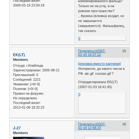
Последний визит:
комбинированного фальца?
2009-03-19 23:00:18
Только не на углу, а на
ровном пространстве?
...Кромка (вложка) входит, но
не замыкается
(закрывается). Фальшфалец,
так сказать
0
Поделиться
2007-
15
EK(LT)
01-03 16:37:12
Members
[реклама вместо картинки]
Откуда:
г.Клайпеда
Интересно, до какого числа в
Зарегистрирован
: 2005-08-21
РФ alc.gif russian.gif ?
Приглашений:
0
Сообщений:
2221
Отредактировано EK(LT)
Уважение:
[+0/-0]
(2007-01-03 16:41:45)
Позитив:
[+0/-0]
Провел на форуме:
0
Не определено
Последний визит:
2013-01-06 18:32:23
Поделиться
2007-
16
J-27
01-04 12:48:23
Members