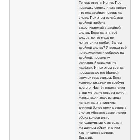
Теперь ответы Hunter. Про
подводку сверху я уже писал,
что она двойная поверь на
слово. При этом ослабляли
двойной гребень,
закручиваемый в двойной
фальц. Если делать всё
аккуратно, то медь не
лопается на сгибах. Зачем
двойной фальц? Я всегда всё
по возможности собираю на
двойной, поскольку
одинарный слишком не
надёжен. И при этом всегда
промазываю его (фалец)
изнутри герметиком. Если
конечно заказчик не требует
другого. Насчёт ограничения
в три метра не совсем понял.
Насколько я знаю из меди
нельзя делать картины
длинной более семи метров в
случае жёсткого закрепления
обоих концов или с
неподвижными клямерами.
На данном объекте длина
картин шесть метров.
Виталий.