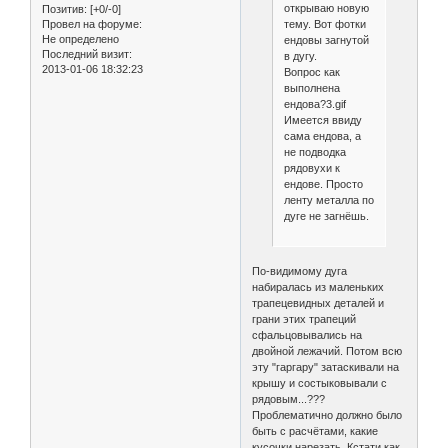
открываю новую
Позитив:
[+0/-0]
Провел на форуме:
тему. Вот фотки
Не определено
ендовы загнутой
Последний визит:
в дугу.
2013-01-06 18:32:23
Вопрос как
выполнена
ендова?3.gif
Имеется ввиду
сама ендова, а
не подводка
рядовухи к
ендове. Просто
ленту металла по
дуге не загнёшь.
По-видимому дуга
набиралась из маленьких
трапецевидных деталей и
грани этих трапеций
сфальцовывались на
двойной лежачий. Потом всю
эту "гаргару" затаскивали на
крышу и состыковывали с
рядовым...???
Проблематично должно было
быть с расчётами, какие
кусочки нарезать. Кстати как