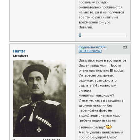
поскольку складки
окончательно пробиваются
на месте. Да и не получится
всё точно рассчитать на
трёхмерной фигуре.
Виталий.
0
Поделиться
2007-
23
Hunter
01-09 22:02:40
Members
Виталий,я тоже в восторге от
Вашей придумки !!!Просто
очень оригинально !!! appl.gif
Интересно ,на крутых
радиусах возможно это
сделать ?И сколько мм
складка
минимум=максимум?
И все же, как вы заводили в
двойной лежачий без
перегиба(на фото не
видно),ведь сначало надо
гребень поднять как на
стоячий фальц?
А если делать центральный
прогиб Бендером Вуко?