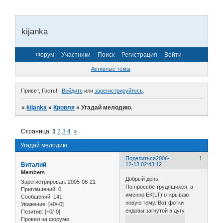
kijanka
Форум
Участники
Поиск
Регистрация
Войти
Активные темы
Привет, Гость!
Войдите
или
зарегистрируйтесь
.
»
kijanka
»
Кровля
»
Угадай мелодию.
Страница:
1
2
3
4
»
Угадай мелодию.
Поделиться
2006-
1
Виталий
12-13 02:43:12
Members
Добрый день.
Зарегистрирован
: 2005-08-21
По просьбе трудящихся, а
Приглашений:
0
именно ЕК(LT) открываю
Сообщений:
141
новую тему. Вот фотки
Уважение:
[+0/-0]
ендовы загнутой в дугу.
Позитив:
[+0/-0]
Провел на форуме: