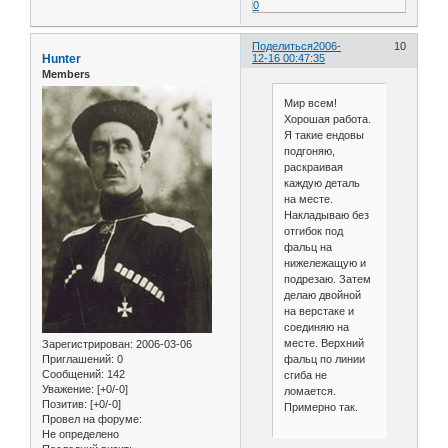
0
Поделиться
2006-
10
Hunter
12-16 00:47:35
Members
Мир всем!
Хорошая работа.
Я такие ендовы
подгоняю,
раскраивая
каждую деталь
на месте.
Накладываю без
отгибок под
фальц на
нижележащую и
подрезаю. Затем
делаю двойной
на верстаке и
соединяю на
месте. Верхний
Зарегистрирован
: 2006-03-06
Приглашений:
0
фальц по линии
Сообщений:
142
сгиба не
Уважение:
[+0/-0]
ломается.
Позитив:
[+0/-0]
Примерно так.
Провел на форуме:
Не определено