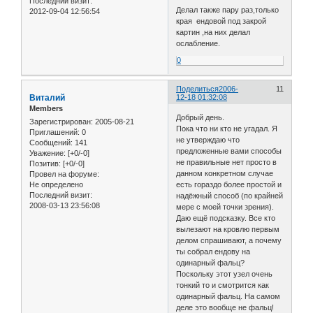
Последний визит:
Делал также пару раз,только
2012-09-04 12:56:54
края ендовой под закрой
картин ,на них делал
ослабление.
0
Поделиться
2006-
11
Виталий
12-18 01:32:08
Members
Добрый день.
Зарегистрирован
: 2005-08-21
Пока что ни кто не угадал. Я
Приглашений:
0
не утверждаю что
Сообщений:
141
предложенные вами способы
Уважение:
[+0/-0]
не правильные нет просто в
Позитив:
[+0/-0]
данном конкретном случае
Провел на форуме:
Не определено
есть гораздо более простой и
Последний визит:
надёжный способ (по крайней
2008-03-13 23:56:08
мере с моей точки зрения).
Даю ещё подсказку. Все кто
вылезают на кровлю первым
делом спрашивают, а почему
ты собрал ендову на
одинарный фальц?
Поскольку этот узел очень
тонкий то и смотрится как
одинарный фальц. На самом
деле это вообще не фальц!