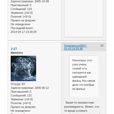
Зарегистрирован
: 2005-10-08
Приглашений:
0
Сообщений:
123
Уважение:
[+0/-0]
Позитив:
[+0/-0]
Провел на форуме:
Не определено
Последний визит:
2014-04-17 23:30:29
Поделиться
2007-
14
J-27
01-03 14:55:48
Members
Поскольку этот
узел очень
тонкий то и
смотрится как
одинарный
фальц. На самом
Откуда:
BY
деле это вообще
Зарегистрирован
: 2005-06-12
не фальц!
Приглашений:
0
Сообщений:
131
Уважение:
[+0/-0]
Какая-то неизвестная
Позитив:
[+0/-0]
разновидность. Может, что-
Провел на форуме:
то вроде углового
Не определено