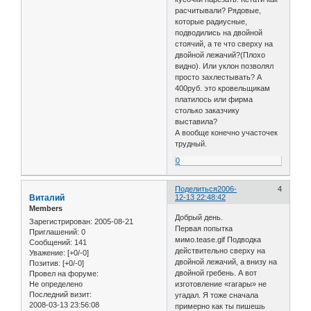
расчитывали? Рядовые,
которые радиусные,
подводились на двойной
стоячий, а те что сверху на
двойной лежачий?(Плохо
видно). Или уклон позволял
просто захлестывать? А
400руб. это кровельщикам
платилось или фирма
столько заказчику
выставила?
А вообще конечно участочек
трудный.
0
Поделиться
2006-
4
Виталий
12-13 22:48:42
Members
Добрый день.
Зарегистрирован
: 2005-08-21
Первая попытка
Приглашений:
0
мимо.tease.gif Подводка
Сообщений:
141
действительно сверху на
Уважение:
[+0/-0]
двойной лежачий, а внизу на
Позитив:
[+0/-0]
двойной гребень. А вот
Провел на форуме:
Не определено
изготовление «гагары» не
Последний визит:
угадал. Я тоже сначала
2008-03-13 23:56:08
примерно как ты пишешь