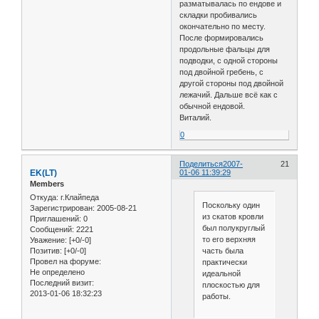
разматывалась по ендове и
складки пробивались
окончательно по месту.
После формировались
продольные фальцы для
подводки, с одной стороны
под двойной гребень, с
другой стороны под двойной
лежачий. Дальше всё как с
обычной ендовой.
Виталий.
0
Поделиться
2007-
21
EK(LT)
01-06 11:39:29
Members
Откуда:
г.Клайпеда
Поскольку один
Зарегистрирован
: 2005-08-21
из скатов кровли
Приглашений:
0
был полукруглый
Сообщений:
2221
то его верхняя
Уважение:
[+0/-0]
часть была
Позитив:
[+0/-0]
Провел на форуме:
практически
Не определено
идеальной
Последний визит:
плоскостью для
2013-01-06 18:32:23
работы.