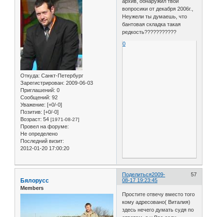
архив, обнаружил твои
вопросики от декабря 2006г.,
Неужели ты думаешь, что
бантовая складка такая
редкость???????????
0
Откуда:
Санкт-Петербург
Зарегистрирован
: 2009-06-03
Приглашений:
0
Сообщений:
92
Уважение:
[+0/-0]
Позитив:
[+0/-0]
Возраст:
54
[1971-08-27]
Провел на форуме:
Не определено
Последний визит:
2012-01-20 17:00:20
Поделиться
2009-
57
Бялорусс
08-17 19:23:45
Members
Простите отвечу вместо того
кому адресовано( Виталия)
здесь нечего думать судя по