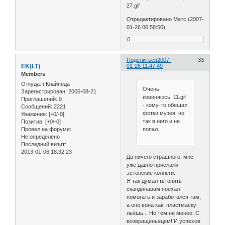
27.gif
Отредактировано Матс (2007-
01-26 00:58:50)
0
Поделиться
2007-
33
EK(LT)
01-26 11:47:49
Members
Откуда:
г.Клайпеда
Очень
Зарегистрирован
: 2005-08-21
извиняюсь 11.gif
Приглашений:
0
- кому-то обещал
Сообщений:
2221
фотки музея, но
Уважение:
[+0/-0]
так в него и не
Позитив:
[+0/-0]
Провел на форуме:
попал.
Не определено
Последний визит:
2013-01-06 18:32:23
Да ничего страшного, мне
уже давно прислали
эстонские коллеги.
Я так думал ты опять
скандинавам поехал
помогать и заработался там,
а оно вона как, пластмаску
льёшь... Но тем не менее: С
возвращеньецем! И успехов