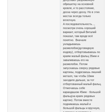
обрешетку на основной
кровле, и то расстояние,
доска через доску. Но в этих
местах всегда только
вплотную.
А последовательность...,
посмотри очень хороший
вариант, который Виталий
показал, там вроде всё
понятно. Вначале
укладываешь
разжелобок(дуговидную
ендову), отбортовываешь по
краям малый фальц 35мм и
заваливаешь его на
разжелобок. Потом
запускаешь сверху рядовые
картины, подрезаешь лишний
металл, так чтобы 10мм
заходило дальше, за тот
отбортованный малый фальц.
Отмечаешь себе
карандашом 45мм - большой
фальц(на краях рядовых
картин). Потом вместе
поднимаешь малый и
большой фальцы и вручную,
с помощью молотка и