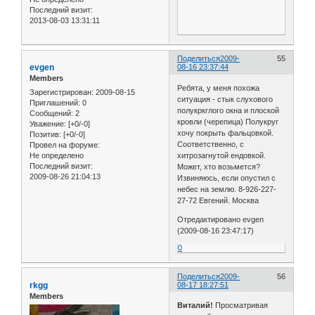
Последний визит:
2013-08-03 13:31:11
Поделиться
2009-
55
evgen
08-16 23:37:44
Members
Ребята, у меня похожа
Зарегистрирован
: 2009-08-15
ситуация - стык слухового
Приглашений:
0
полукркглого окна и плоской
Сообщений:
2
кровли (черепица) Полукруг
Уважение:
[+0/-0]
хочу покрыть фальцовкой.
Позитив:
[+0/-0]
Соответственно, с
Провел на форуме:
Не определено
хитрозагнутой ендовкой.
Последний визит:
Может, хто возьмется?
2009-08-26 21:04:13
Извиняюсь, если опустил с
небес на землю. 8-926-227-
27-72 Евгений. Москва
Отредактировано evgen
(2009-08-16 23:47:17)
0
Поделиться
2009-
56
rkgg
08-17 18:27:51
Members
Виталий!
Просматривая