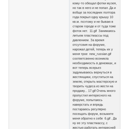
кому-то обещал фотки музея,
но так в него и не попал. Да и
вобще за последних полтора
года покрыл одну крышу 10
кв.м. поэтому и не бываю в
старом городе и от туда тоже
фоток нет. 11.gif Занимаюсь
литьем пластмассы под
давлением. За время
отсутсвия на форуме,
нарожал детей, теперь их у
меня трое new_russian.gif
соответсвенно возникла
необходимость в денежках, и
вот теперь всерьез
задумываюсь вернуться в
жестянщики, спуститься на
землю, открыть мастерскую и
творить чудеса из жести на
продажу... 17.gif Очень много
пропустил интересного на
форуме, попытаюсь
наверстать и впредь
постараюсь регулярно
посещать форум, возьмите
меня обратно к себе 6.gif . Да
ну ее эту пластмассу, с
жестью работать интересней