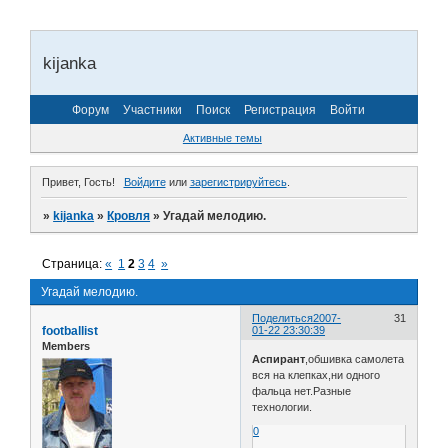
kijanka
Форум
Участники
Поиск
Регистрация
Войти
Активные темы
Привет, Гость!
Войдите
или
зарегистрируйтесь
.
»
kijanka
»
Кровля
»
Угадай мелодию.
Страница:
«
1
2
3
4
»
Угадай мелодию.
Поделиться
2007-
31
footballist
01-22 23:30:39
Members
Аспирант
,обшивка самолета
вся на клепках,ни одного
фальца нет.Разные
технологии.
0