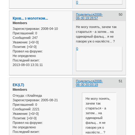
0
Поделиться
2008-
50
Кров... з молотком...
06-30 19:28:57
Members
Не могу понять, зачем так
Зарегистрирован
: 2008-04-10
стараться - а затем... на
Приглашений:
0
одинарный фальц... я не
Сообщений:
247
говорю уж о нахлёсте... ?
Уважение:
[+0/-0]
Позитив:
[+0/-0]
0
Провел на форуме:
Не определено
Последний визит:
2013-08-03 13:31:11
Поделиться
2008-
51
EK(LT)
06-30 20:03:19
Members
Откуда:
г.Клайпеда
Не могу понять,
Зарегистрирован
: 2005-08-21
зачем так
Приглашений:
0
стараться - а
Сообщений:
2221
затем... на
Уважение:
[+0/-0]
одинарный
Позитив:
[+0/-0]
Провел на форуме:
фальц... я не
Не определено
говорю уж о
Последний визит:
нахлёсте... ?