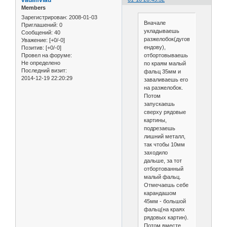
vadimvlad
Members
Зарегистрирован
: 2008-01-03
Вначале
Приглашений:
0
укладываешь
Сообщений:
40
разжелобок(дуговидную
Уважение:
[+0/-0]
ендову),
Позитив:
[+0/-0]
отбортовываешь
Провел на форуме:
Не определено
по краям малый
Последний визит:
фальц 35мм и
2014-12-19 22:20:29
заваливаешь его
на разжелобок.
Потом
запускаешь
сверху рядовые
картины,
подрезаешь
лишний металл,
так чтобы 10мм
заходило
дальше, за тот
отбортованный
малый фальц.
Отмечаешь себе
карандашом
45мм - большой
фальц(на краях
рядовых картин).
Потом вместе