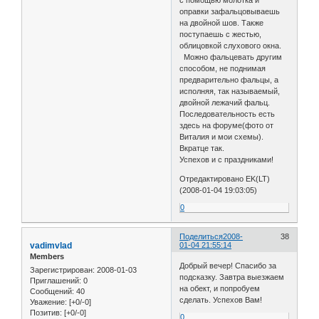
оправки зафальцовываешь
на двойной шов. Также
поступаешь с жестью,
облицовкой слухового окна.
Можно фальцевать другим
способом, не поднимая
предварительно фальцы, а
исполняя, так называемый,
двойной лежачий фальц.
Последовательность есть
здесь на форуме(фото от
Виталия и мои схемы).
Вкратце так.
Успехов и с праздниками!
Отредактировано EK(LT)
(2008-01-04 19:03:05)
0
Поделиться
2008-
38
vadimvlad
01-04 21:55:14
Members
Добрый вечер! Спасибо за
Зарегистрирован
: 2008-01-03
подсказку. Завтра выезжаем
Приглашений:
0
на обект, и попробуем
Сообщений:
40
сделать. Успехов Вам!
Уважение:
[+0/-0]
Позитив:
[+0/-0]
0