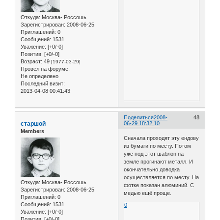
Откуда:
Москва- Россошь
Зарегистрирован
: 2008-06-25
Приглашений:
0
Сообщений:
1531
Уважение:
[+0/-0]
Позитив:
[+0/-0]
Возраст:
49
[1977-03-29]
Провел на форуме:
Не определено
Последний визит:
2013-04-08 00:41:43
Поделиться
2008-
48
старшой
06-29 18:32:10
Members
Сначала проходят эту ендову
из бумаги по месту. Потом
уже под этот шаблон на
земле прогинают металл. И
окончательно доводка
осуществляется по месту. На
Откуда:
Москва- Россошь
фотке показан алюминий. С
Зарегистрирован
: 2008-06-25
медью ещё проще.
Приглашений:
0
Сообщений:
1531
0
Уважение:
[+0/-0]
Позитив:
[+0/-0]