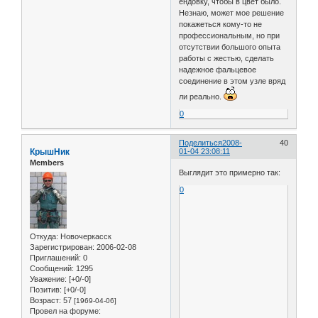
ендовку, чтобы в цвет было.
Незнаю, может мое решение
покажеться кому-то не
профессиональным, но при
отсутствии большого опыта
работы с жестью, сделать
надежное фальцевое
соединение в этом узле вряд
ли реально.
0
Поделиться
2008-
40
КрышНик
01-04 23:08:11
Members
Выглядит это примерно так:
0
Откуда:
Новочеркасск
Зарегистрирован
: 2006-02-08
Приглашений:
0
Сообщений:
1295
Уважение:
[+0/-0]
Позитив:
[+0/-0]
Возраст:
57
[1969-04-06]
Провел на форуме: