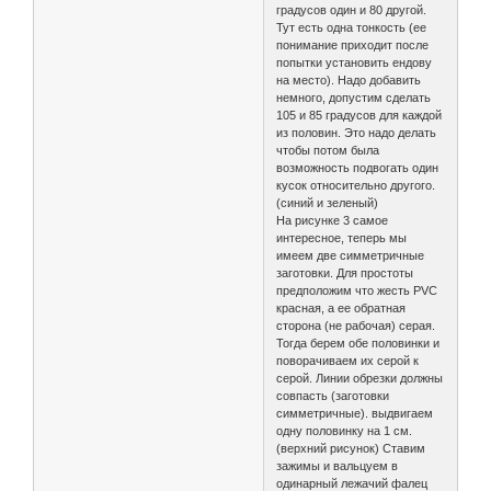
градусов один и 80 другой.
Тут есть одна тонкость (ее
понимание приходит после
попытки установить ендову
на место). Надо добавить
немного, допустим сделать
105 и 85 градусов для каждой
из половин. Это надо делать
чтобы потом была
возможность подвогать один
кусок относительно другого.
(синий и зеленый)
На рисунке 3 самое
интересное, теперь мы
имеем две симметричные
заготовки. Для простоты
предположим что жесть PVC
красная, а ее обратная
сторона (не рабочая) серая.
Тогда берем обе половинки и
поворачиваем их серой к
серой. Линии обрезки должны
совпасть (заготовки
симметричные). выдвигаем
одну половинку на 1 см.
(верхний рисунок) Ставим
зажимы и вальцуем в
одинарный лежачий фалец