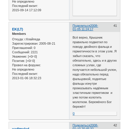
Не определено
Последний визит:
2015-09-14 17:12:09
Поделиться
2008-
41
EK(LT)
01-05 11:24:17
Members
Всё верно, Крышник
Откуда:
г.Клайпеда
правильно подметил по
Зарегистрирован
: 2005-08-21
поводу двойного фальца и
Приглашений:
0
герметичности в этом узле. Я
Сообщений:
2221
забыл сказать, что
Уважение:
[+0/-0]
обязательно, здесь и в других
Позитив:
[+0/-0]
Провел на форуме:
сложных узлах, где
Не определено
получается небольшой уклон,
Последний визит:
надо обязательно перед
2013-01-06 18:32:23
фальцовкой, поднятые
фальцы изнутри
промазывать надёжным
эластичным герметиком и
уже потом колотить
молотком. Бережёного Бог
бережёт!
0
Поделиться
2008-
42
01-10 20:45:32