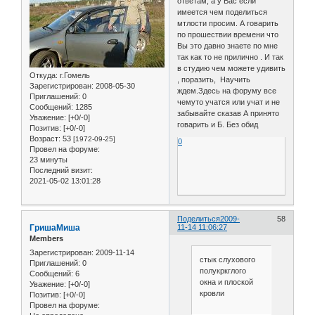
ответам, а у Вас если
имеется чем поделиться
мтлости просим. А говарить
по прошествии времени что
Вы это давно знаете по мне
так как то не прилично . И так
в студию чем можете удивить
Откуда:
г.Гомель
, поразить, Научить
Зарегистрирован
: 2008-05-30
ждем.Здесь на форуму все
Приглашений:
0
чемуто учатся или учат и не
Сообщений:
1285
забывайте сказав А принято
Уважение:
[+0/-0]
говарить и Б. Без обид
Позитив:
[+0/-0]
Возраст:
53
[1972-09-25]
0
Провел на форуме:
23 минуты
Последний визит:
2021-05-02 13:01:28
Поделиться
2009-
58
ГришаМиша
11-14 11:06:27
Members
Зарегистрирован
: 2009-11-14
стык слухового
Приглашений:
0
полукркглого
Сообщений:
6
окна и плоской
Уважение:
[+0/-0]
кровли
Позитив:
[+0/-0]
Провел на форуме: