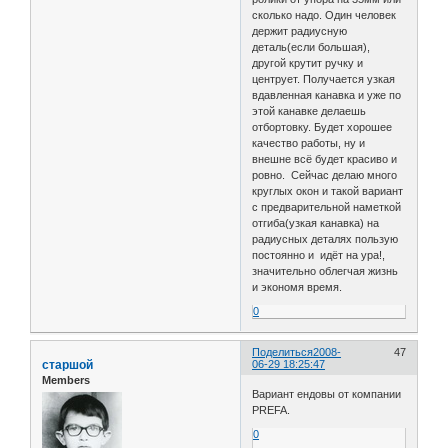
сколько надо. Один человек
держит радиусную
деталь(если большая),
другой крутит ручку и
центрует. Получается узкая
вдавленная канавка и уже по
этой канавке делаешь
отбортовку. Будет хорошее
качество работы, ну и
внешне всё будет красиво и
ровно. Сейчас делаю много
круглых окон и такой вариант
с предварительной наметкой
отгиба(узкая канавка) на
радиусных деталях пользую
постоянно и идёт на ура!,
значительно облегчая жизнь
и экономя время.
0
Поделиться
2008-
47
старшой
06-29 18:25:47
Members
Вариант ендовы от компании
PREFA.
0