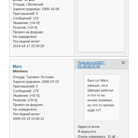
Откуда:
г.Волжский
Зарегистрирован
: 2005-10-08
Приглашений:
0
Сообщений:
123
Уважение:
[+0/-0]
Позитив:
[+0/-0]
Провел на форуме:
Не определено
Последний визит:
2014-04-17 23:30:29
Поделиться
2007-
32
Матс
01-26 00:37:50
Members
Откуда:
Таллинн Эстония
Был тут Матс
Зарегистрирован
: 2005-07-02
раньше, он в
Приглашений:
0
Швеции работал
Сообщений:
175
и что-то на
Уважение:
[+0/-0]
ихнем понимал,
Позитив:
[+0/-0]
Провел на форуме:
но что-то пропал
Не определено
куда-то?
Последний визит:
2009-03-19 13:40:12
Здрасте всем.
Я вернулся.
Очень извиняюсь 11.gif -