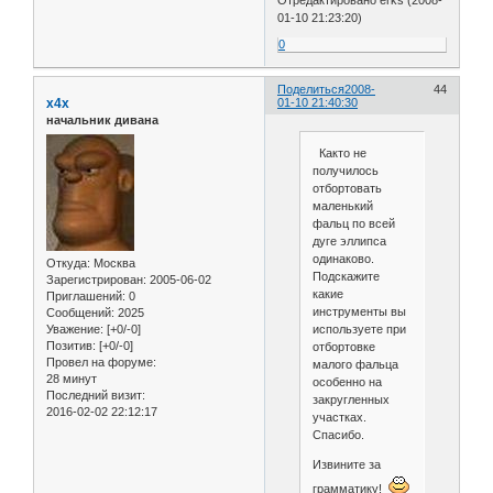
Отредактировано erks (2008-
01-10 21:23:20)
0
Поделиться
2008-
44
x4x
01-10 21:40:30
начальник дивана
Както не
получилось
отбортовать
маленький
фальц по всей
дуге эллипса
одинаково.
Откуда:
Москва
Подскажите
Зарегистрирован
: 2005-06-02
какие
Приглашений:
0
инструменты вы
Сообщений:
2025
Уважение:
[+0/-0]
используете при
Позитив:
[+0/-0]
отбортовке
Провел на форуме:
малого фальца
28 минут
особенно на
Последний визит:
закругленных
2016-02-02 22:12:17
участках.
Спасибо.
Извините за
грамматику!