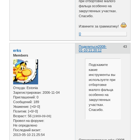
при отбортовке малого
фальца особенно на
закругленных участках.
Спасибо.
Извините за грамматику!
0
Поделиться
2008-
43
erks
01-10 21:20:12
Members
Подскажите
какие
инструменты вы
используете при
отбортовке
Откуда:
Estonia
малого фальца
Зарегистрирован
: 2006-11-04
особенно на
Приглашений:
0
закругленных
Сообщений:
189
участках.
Уважение:
[+0/-0]
Спасибо.
Позитив:
[+0/-0]
Возраст:
56
[1969-09-06]
Провел на форуме:
Не определено
Последний визит:
2013-05-10 21:25:54