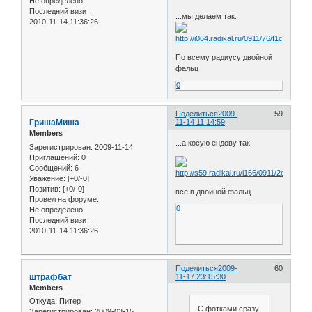
Не определено
Последний визит:
...мы делаем так.
2010-11-14 11:36:26
По всему радиусу двойной
фальц
0
Поделиться
2009-
59
ГришаМиша
11-14 11:14:59
Members
...а косую ендову так
Зарегистрирован
: 2009-11-14
Приглашений:
0
Сообщений:
6
Уважение:
[+0/-0]
Позитив:
[+0/-0]
все в двойной фальц
Провел на форуме:
0
Не определено
Последний визит:
2010-11-14 11:36:26
Поделиться
2009-
60
штрафбат
11-17 23:15:30
Members
Откуда:
Питер
С фотками сразу
Зарегистрирован
: 2009-03-15