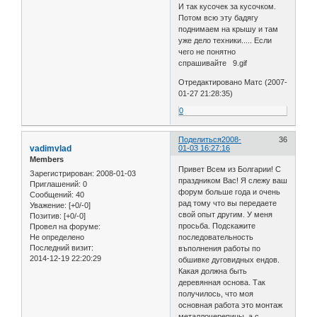
И так кусочек за кусочком.
Потом всю эту бадягу
поднимаем на крышу и там
уже дело техники..... Если
чего не понятно
спрашивайте 9.gif
Отредактировано Матс (2007-
01-27 21:28:35)
0
Поделиться
2008-
36
vadimvlad
01-03 16:27:16
Members
Привет Всем из Болгарии! С
Зарегистрирован
: 2008-01-03
праздником Вас! Я слежу ваш
Приглашений:
0
форум больше года и очень
Сообщений:
40
рад тому что вы передаете
Уважение:
[+0/-0]
свой опыт другим. У меня
Позитив:
[+0/-0]
просьба. Подскажите
Провел на форуме:
Не определено
последовательность
Последний визит:
въполнения работы по
2014-12-19 22:20:29
обшивке дуговидных ендов.
Какая должна быть
деревянная основа. Так
получилось, что моя
основная работа это монтаж
металлочерепицы, а с