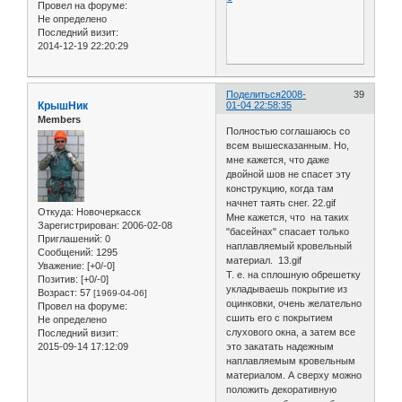
Провел на форуме:
Не определено
Последний визит:
2014-12-19 22:20:29
Поделиться
2008-
39
КрышНик
01-04 22:58:35
Members
Полностью соглашаюсь со
всем вышесказанным. Но,
мне кажется, что даже
двойной шов не спасет эту
конструкцию, когда там
начнет таять снег. 22.gif
Откуда:
Новочеркасск
Мне кажется, что на таких
Зарегистрирован
: 2006-02-08
"басейнах" спасает только
Приглашений:
0
наплавляемый кровельный
Сообщений:
1295
материал. 13.gif
Уважение:
[+0/-0]
Т. е. на сплошную обрешетку
Позитив:
[+0/-0]
укладываешь покрытие из
Возраст:
57
[1969-04-06]
оцинковки, очень желательно
Провел на форуме:
сшить его с покрытием
Не определено
слухового окна, а затем все
Последний визит:
2015-09-14 17:12:09
это закатать надежным
наплавляемым кровельным
материалом. А сверху можно
положить декоративную