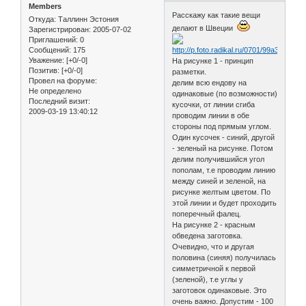
Members
Расскажу как такие вещи
Откуда:
Таллинн Эстония
делают в Швеции
Зарегистрирован
: 2005-07-02
Приглашений:
0
Сообщений:
175
Уважение:
[+0/-0]
На рисунке 1 - принцип
Позитив:
[+0/-0]
разметки.
Провел на форуме:
делим всю ендову на
Не определено
одинаковые (по возможности)
Последний визит:
кусочки, от линии сгиба
2009-03-19 13:40:12
проводим линии в обе
стороны под прямым углом.
Один кусочек - синий, другой
- зеленый на рисунке. Потом
делим получившийся угол
пополам, т.е проводим линию
между синей и зеленой, на
рисунке желтым цветом. По
этой линии и будет проходить
поперечный фалец.
На рисунке 2 - красным
обведена заготовка.
Очевидно, что и другая
половина (синяя) получилась
симметричной к первой
(зеленой), т.е углы у
заготовок одинаковые. Это
очень важно. Допустим - 100