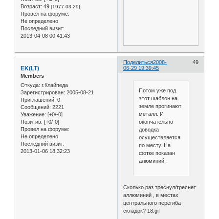
Возраст:
49
[1977-03-29]
Провел на форуме:
Не определено
Последний визит:
2013-04-08 00:41:43
Поделиться
2008-
49
EK(LT)
06-29 19:39:45
Members
Откуда:
г.Клайпеда
Потом уже под
Зарегистрирован
: 2005-08-21
этот шаблон на
Приглашений:
0
земле прогинают
Сообщений:
2221
металл. И
Уважение:
[+0/-0]
окончательно
Позитив:
[+0/-0]
Провел на форуме:
доводка
Не определено
осуществляется
Последний визит:
по месту. На
2013-01-06 18:32:23
фотке показан
алюминий.
Сколько раз треснул/треснет
аллюминий , в местах
центрального перегиба
складок? 18.gif