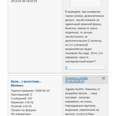
2013-01-06 18:32:23
В принципе, при конкретно
таком уклоне, дозволительно
делать захлёстование на
одиночный лежачий фальц.
Конечно, ежели от греха
подальше, то лучше
захлёстывать за
дополнительную Z-полоску,
но тут узковатый
разжелобочек будет,
поширше бы надо. Хотя, это
наверное, просто
тренировочный макет?
0
Поделиться
2008-
52
Кров... з молотком...
07-04 16:06:16
Members
Здравствуйте. Наконец то
Зарегистрирован
: 2008-04-10
раздобыл фотки..., тема
Приглашений:
0
похожая - качесво,
Сообщений:
247
извиняюсь не очень.
Уважение:
[+0/-0]
Накладывали картонку,
Позитив:
[+0/-0]
вырезали, переносили на
Провел на форуме:
Не определено
металл, кстати 0,8мм. -