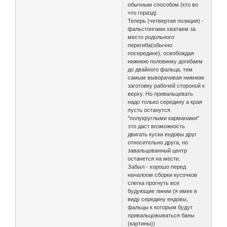
обычным способом (кто во
что горазд).
Теперь (четвертая позиция) -
фальстонгами хватаем за
место родольного
перегиба(обычно
посередине), освобождая
нижнюю половинку догибаем
до двайного фальца, тем
самым выворачивая нижнюю
заготовку рабочей стороной к
верху. Но привальцевать
надо только середину а края
пусть останутся
"полукруглыми карманами"
это даст возможность
двигать куски ендовы друг
относительно друга, но
завальцованный центр
останется на месте.
Забыл - хорошо перед
началоом сборки кусочков
слегка прогнуть все
будующие линии (я имее в
виду середину ендовы,
фальцы к которым будут
привальцовываться баны
(картины))