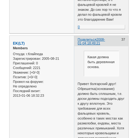
фальцевой кровлей я не
знаком. До сих пор то что я
делал по фальцевой кровли
это благодарение Вам!
0
Поделиться
2008-
37
EK(LT)
01-04 18:49:21
Members
Откуда:
г.Клайпеда
Какая должна
Зарегистрирован
: 2005-08-21
быть деревянная
Приглашений:
0
основа.
Сообщений:
2221
Уважение:
[+0/-0]
Позитив:
[+0/-0]
Провел на форуме:
Привет болгарский друг!
Не определено
Обрешетка(основание)
Последний визит:
должно быть сплошным, т.е.
2013-01-06 18:32:23
доски должны подходить друг
к другу вплотную. Это
требование для всех
фальцевых кровель,
особенно в таких местах как
разжелобки, ендовы, места
различных примыканий. Хотя
некоторые кровельщики и
допускают разряжённую