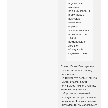
поднимаешь
малый и
большой фальцы
и вручную, с
помощью
молотка и
оправки
зафальцовываешь
на двойной шов.
Также
поступаешь с
жестью,
облицовкой
слухового окна.
Привет Всем! Все сделали,
так как вы посоветовали,
получилось.
Но так как это первый опыт с
такими видами работ
получилось немного коряво.
Както не получилось
отбортовать маленький
фальц по всей дуге эллипса
одинаково. Подскажите какие
инструменты вы используете