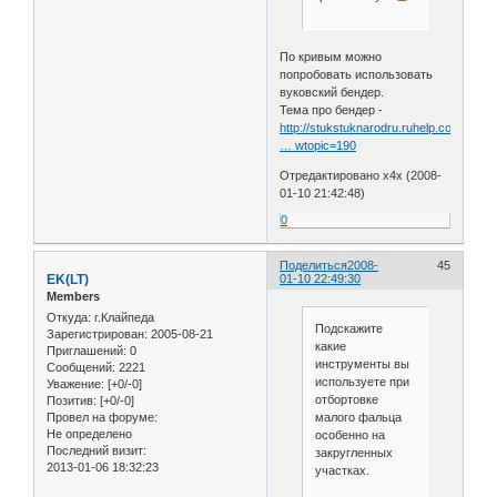
По кривым можно
попробовать использовать
вуковский бендер.
Тема про бендер -
http://stukstuknarodru.ruhelp.com/index
… wtopic=190
Отредактировано x4x (2008-
01-10 21:42:48)
0
Поделиться
2008-
45
EK(LT)
01-10 22:49:30
Members
Откуда:
г.Клайпеда
Подскажите
Зарегистрирован
: 2005-08-21
какие
Приглашений:
0
инструменты вы
Сообщений:
2221
используете при
Уважение:
[+0/-0]
отбортовке
Позитив:
[+0/-0]
Провел на форуме:
малого фальца
Не определено
особенно на
Последний визит:
закругленных
2013-01-06 18:32:23
участках.