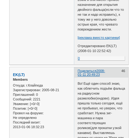
назначение для открытия
двойного фальца(если что то
не так и надо исправить), к
тому же у него довольно
острые края, что чревато
повреждением жести.
[реклама вместо картинки]
Отредактировано EK(LT)
(2008-01-10 22:52:42)
0
Поделиться
2008-
46
EK(LT)
01-11 20:49:23
Members
Во! Ещё один способ знаю,
Откуда:
г.Клайпеда
как облегчить подъём фальца
Зарегистрирован
: 2005-08-21
на радиусном
Приглашений:
0
разжелобке(ендове). Идея
Сообщений:
2221
пришла только сегодня, ещё
Уважение:
[+0/-0]
не пробывал, но уверен, что
Позитив:
[+0/-0]
Провел на форуме:
сработает. Нужна зиг-
Не определено
машинка и пара
Последний визит:
соответствующих
2013-01-06 18:32:23
роликов(для прокатки узкой
канавки). Выставляешь
ролики от упора на 35мм или