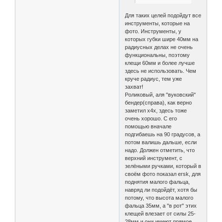
Для таких целей подойдут все
инструменты, которые на
фото. Инструменты, у
которых губки шире 40мм на
радиусных делах не очень
функциональны, поэтому
клещи 60мм и более лучше
здесь не использовать. Чем
круче радиус, тем уже
захват!
Роликовый, аля "вуковский"
бендер(справа), как верно
заметил х4х, здесь тоже
очень хорошо. С его
помощью вначале
подгибаешь на 90 градусов, а
потом валишь дальше, если
надо. Должен отметить, что
верхний инструмент, с
зелёными ручками, который в
своём фото показал ersk, для
поднятия малого фальца,
навряд ли подойдёт, хотя бы
потому, что высота малого
фальца 35мм, а "в рот" этих
клещей влезает от силы 25-
28мм и они имеют прямое