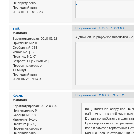
0
Не определено
Последний визит:
2013-01-06 18:32:23
snik
Поделиться
2011-12-21 13:29:08
Members
А двойной на радиусе? замечательно
Зарегистрирован
: 2010-01-18
Приглашений:
0
0
Сообщений:
365
Уважение:
[+0/-0]
Позитив:
[+0/-0]
Возраст:
47
[1979-01-11]
Провел на форуме:
17 минут
Последний визит:
2020-04-23 19:14:31
Косяк
Поделиться
2012-03-05 19:55:12
Members
Зарегистрирован
: 2012-03-02
Вещь полезная, спору нет. Не з
Приглашений:
0
жаба душит пока всё жду с над
Сообщений:
48
К стати попробовал сегодня ваш
Уважение:
[+0/-0]
При втором завороте треснула, 
Позитив:
[+0/-0]
Взял и замазал герметиком.Не
Провел на форуме:
Не определено
Больше часа на сторону и ни к 