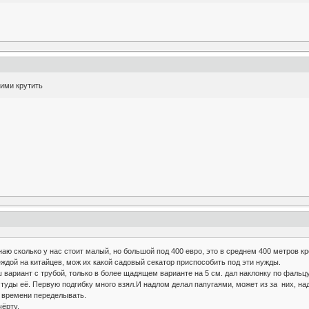
 ими крутить
наю сколько у нас стоит малый, но большой под 400 евро, это в среднем 400 метров кр
еждой на китайцев, мож их какой садовый секатор приспособить под эти нужды.
 вариант с трубой, только в более щадящем варианте на 5 см. дал наклонку по фальцу.
туды её. Первую подгибку много взял.И надлом делал папугаями, может из за них, над
т времени переделывать.
чёрту.