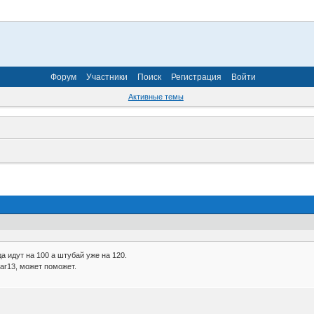
Форум
Участники
Поиск
Регистрация
Войти
Активные темы
да идут на 100 а штубай уже на 120.
ar13, может поможет.