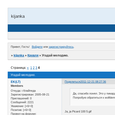
kijanka
Привет, Гость!
Войдите
или
зарегистрируйтесь
.
»
kijanka
»
Кровля
»
Угадай мелодию.
Страница:
«
1
2
3
4
Угадай мелодию.
EK(LT)
Поделиться
2011-12-21 08:27:36
Members
Откуда:
г.Клайпеда
Да, спасибо понял. Это у пикар
Зарегистрирован
: 2005-08-21
Попробую обратиться к wolfdem
Приглашений:
0
Сообщений:
2221
Уважение:
[+0/-0]
Позитив:
[+0/-0]
Ja, ja Picard 100 5.gif
Провел на форуме: