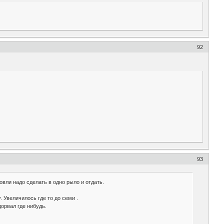
92
93
овли надо сделать в одно рыло и отдать.
 Увеличилось где то до семи .
орвал где нибудь.