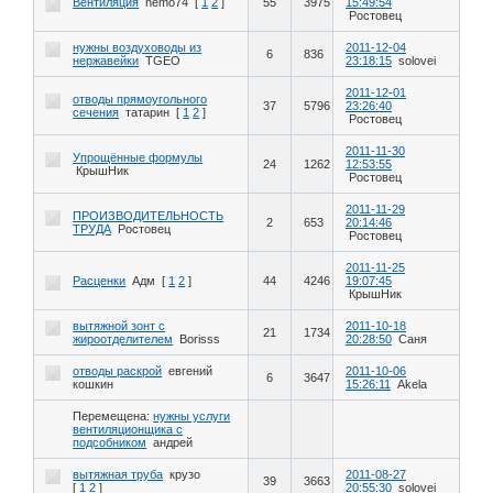
Вентиляция
nemo74
[
1
2
]
55
3975
15:49:54
Ростовец
нужны воздуховоды из
2011-12-04
6
836
нержавейки
TGEO
23:18:15
solovei
2011-12-01
отводы прямоугольного
37
5796
23:26:40
сечения
татарин
[
1
2
]
Ростовец
2011-11-30
Упрощённые формулы
24
1262
12:53:55
КрышНик
Ростовец
2011-11-29
ПРОИЗВОДИТЕЛЬНОСТЬ
2
653
20:14:46
ТРУДА
Ростовец
Ростовец
2011-11-25
Расценки
Адм
[
1
2
]
44
4246
19:07:45
КрышНик
вытяжной зонт с
2011-10-18
21
1734
жироотделителем
Borisss
20:28:50
Саня
отводы раскрой
евгений
2011-10-06
6
3647
кошкин
15:26:11
Akela
Перемещена:
нужны услуги
вентиляционщика с
подсобником
андрей
вытяжная труба
крузо
2011-08-27
39
3663
[
1
2
]
20:55:30
solovei