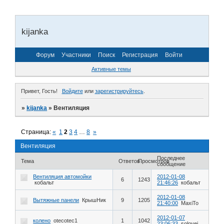
kijanka
Форум
Участники
Поиск
Регистрация
Войти
Активные темы
Привет, Гость!
Войдите
или
зарегистрируйтесь
.
»
kijanka
»
Вентиляция
Страница:
«
1
2
3
4
…
8
»
Вентиляция
Последнее
Тема
Ответов
Просмотров
сообщение
Вентиляция автомойки
2012-01-08
6
1243
кобальт
21:46:26
кобальт
2012-01-08
Вытяжные панели
КрышНик
9
1205
21:40:00
MaxiTo
2012-01-07
колено
otecotec1
1
1042
23:06:33
solovei