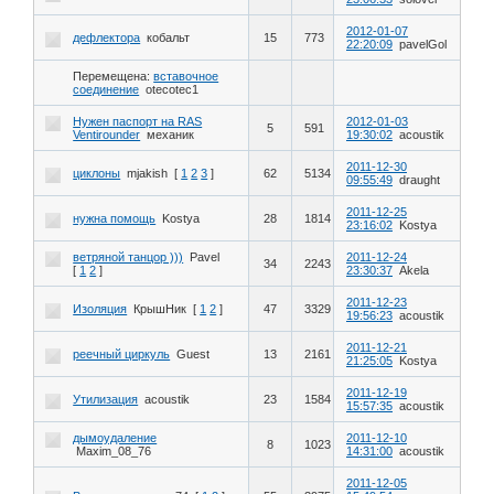
2012-01-07
дефлектора
кобальт
15
773
22:20:09
pavelGol
Перемещена:
вставочное
соединение
otecotec1
Нужен паспорт на RAS
2012-01-03
5
591
Ventirounder
механик
19:30:02
acoustik
2011-12-30
циклоны
mjakish
[
1
2
3
]
62
5134
09:55:49
draught
2011-12-25
нужна помощь
Kostya
28
1814
23:16:02
Kostya
ветряной танцор )))
Pavel
2011-12-24
34
2243
[
1
2
]
23:30:37
Akela
2011-12-23
Изоляция
КрышНик
[
1
2
]
47
3329
19:56:23
acoustik
2011-12-21
реечный циркуль
Guest
13
2161
21:25:05
Kostya
2011-12-19
Утилизация
acoustik
23
1584
15:57:35
acoustik
дымоудаление
2011-12-10
8
1023
Maxim_08_76
14:31:00
acoustik
2011-12-05