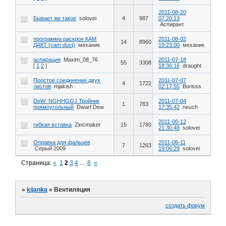
2011-08-20
Бывает же такое
solovei
4
987
07:20:13
Аспирант
программа раскроя КАМ
2011-08-02
14
8960
ДАКТ (cam duct)
механик
19:23:00
механик
аспирация
Maxim_08_76
2011-07-18
55
3308
[
1
2
]
18:36:16
draught
Простое соединение двух
2011-07-07
4
1722
листов
mjakish
02:17:55
Borisss
DeW_NGHHGGJ Тройник
2011-07-04
1
783
прямоугольный
Dwarf Dew
17:35:42
neuch
2011-06-12
гибкая вставка
Zincmaker
15
1780
21:30:48
solovei
Оправка для фальцев
2011-06-11
7
1263
Серый 2009
19:06:29
solovei
Страница:
«
1
2
3
4
…
8
»
»
kijanka
»
Вентиляция
создать форум